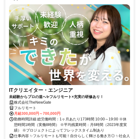
ITクリエイター・エンジニア
未経験からプロの道へ✨フルリモート×充実の研修あり！
株式会社TheNewGate
フルリモート
月給300,000円～700,000円
勤務時間詳細 総労働時間：1ヶ月あたり173時間 10:00～19:00 ※休
憩時間1時間（実働8時間） ※平均残業時間：月6時間（2023年度実
績） ※プロジェクトによってフレックスタイム制あり
仕事内容 ✨フルリモートも可能！自分らしく輝ける働き方◎ ✨社会人