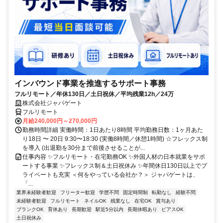
インバウンド事業を推進するサポート事務
フルリモート／年休130日／土日祝休／平均残業12h／24万
株式会社ジャパゲート
フルリモート
月給240,000円～270,000円
勤務時間詳細 実働時間：1日あたり8時間 平均勤務日数：1ヶ月あた
り18日 〜 20日 9:30〜18:30 (実働8時間／休憩1時間) ☆フレックス制
を導入 (出退勤を30分まで前後させることが...
仕事内容 ✨フルリモート・在宅勤務OK ✨外国人材の日本就業をサポ
ートする事業 ✨フレックス制＆土日祝休み ✨年間休日130日以上でプ
ライベートも充実 ＜何をやっている会社か？＞ ジャパゲートは、
「...
業界未経験者歓迎
フリーター歓迎
学歴不問
固定時間制
転勤なし
経験不問
未経験者歓迎
フルリモート
ネイルOK
残業なし
在宅OK
賞与あり
ブランクOK
育休あり
長期歓迎
駅近5分以内
長期休暇あり
ピアスOK
土日祝休み