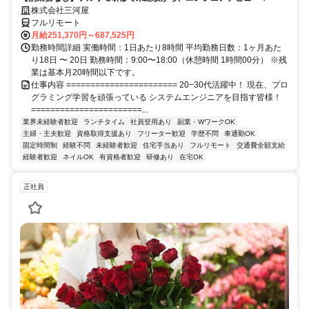
株式会社三河屋
フルリモート
月給251,370円～687,525円
勤務時間詳細 実働時間：1日あたり8時間 平均勤務日数：1ヶ月あた
り18日 〜 20日 勤務時間：9:00〜18:00（休憩時間 1時間00分） ※残
業は基本月20時間以下です。
仕事内容 ======================= 20−30代活躍中！ 現在、プロ
グラミング学習を頑張っている システムエンジニアを目指す皆様！
=======================...
業界未経験者歓迎
ランチタイム
社員登用あり
副業・WワークOK
主婦・主夫歓迎
資格取得支援あり
フリーター歓迎
学歴不問
車通勤OK
固定時間制
経験不問
未経験者歓迎
住宅手当あり
フルリモート
交通費全額支給
経験者歓迎
ネイルOK
有資格者歓迎
研修あり
在宅OK
正社員