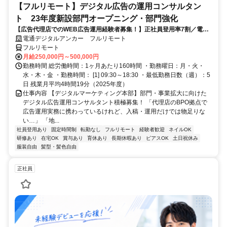
【フルリモート】デジタル広告の運用コンサルタン
ト 23年度新設部門オープニング・部門強化
【広告代理店でのWEB広告運用経験者募集！】正社員登用率7割／電通
G／全国×完全在宅／年休126日・土日祝休み／残業月平均4時間19分
電通デジタルアンカー フルリモート
フルリモート
月給250,000円～500,000円
勤務時間 総労働時間：1ヶ月あたり160時間 ・勤務曜日：月・火・
水・木・金 ・勤務時間： [1] 09:30～18:30 ・最低勤務日数（週）：5
日 残業月平均4時間19分（2025年度）
仕事内容 【デジタルマーケティング本部】部門・事業拡大に向けた
デジタル広告運用コンサルタント積極募集！ 「代理店のBPO拠点で
広告運用実務に携わっているけれど、入稿・運用だけでは物足りな
い…」 「地...
社員登用あり
固定時間制
転勤なし
フルリモート
経験者歓迎
ネイルOK
研修あり
在宅OK
賞与あり
育休あり
長期休暇あり
ピアスOK
土日祝休み
服装自由
髪型・髪色自由
正社員