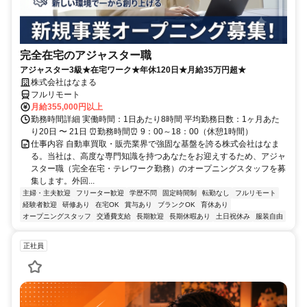
完全在宅のアジャスター職
アジャスター3級★在宅ワーク★年休120日★月給35万円超★
株式会社はなまる
フルリモート
月給355,000円以上
勤務時間詳細 実働時間：1日あたり8時間 平均勤務日数：1ヶ月あた
り20日 〜 21日 ⏰勤務時間⏰ 9：00～18：00（休憩1時間）
仕事内容 自動車買取・販売業界で強固な基盤を誇る株式会社はなま
る。当社は、高度な専門知識を持つあなたをお迎えするため、アジャ
スター職（完全在宅・テレワーク勤務）のオープニングスタッフを募
集します。外回...
主婦・主夫歓迎
フリーター歓迎
学歴不問
固定時間制
転勤なし
フルリモート
経験者歓迎
研修あり
在宅OK
賞与あり
ブランクOK
育休あり
オープニングスタッフ
交通費支給
長期歓迎
長期休暇あり
土日祝休み
服装自由
正社員