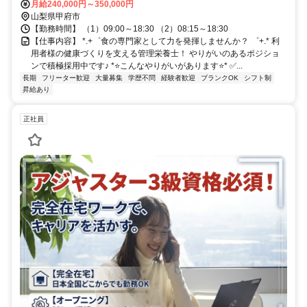
月給240,000円～350,000円
山梨県甲府市
【勤務時間】 （1）09:00～18:30 （2）08:15～18:30
【仕事内容】 *.+゜食の専門家として力を発揮しませんか？ ゜+.* 利
用者様の健康づくりを支える管理栄養士！ やりがいのあるポジショ
ンで積極採用中です♪ *⭐️こんなやりがいがあります⭐️* ✅️...
長期
フリーター歓迎
大量募集
学歴不問
経験者歓迎
ブランクOK
シフト制
昇給あり
正社員