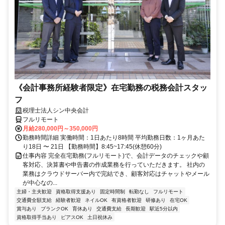
《会計事務所経験者限定》在宅勤務の税務会計スタッ
フ
税理士法人シン中央会計
フルリモート
月給280,000円～350,000円
勤務時間詳細 実働時間：1日あたり8時間 平均勤務日数：1ヶ月あた
り18日 〜 21日 【勤務時間】8:45~17:45(休憩60分)
仕事内容 完全在宅勤務(フルリモート)で、会計データのチェックや顧
客対応、決算書や申告書の作成業務を行っていただきます。 社内の
業務はクラウドサーバー内で完結でき、顧客対応はチャットやメール
が中心なの...
主婦・主夫歓迎
資格取得支援あり
固定時間制
転勤なし
フルリモート
交通費全額支給
経験者歓迎
ネイルOK
有資格者歓迎
研修あり
在宅OK
賞与あり
ブランクOK
育休あり
交通費支給
長期歓迎
駅近5分以内
資格取得手当あり
ピアスOK
土日祝休み