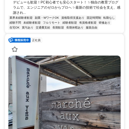
デビューも歓迎！PC初心者でも安心スタート！ ✨独自の教育プログ
ラムで、エンジニアのゼロからプロへ ✨最新の技術で社会を支え、感
謝され...
業界未経験者歓迎
副業・WワークOK
資格取得支援あり
固定時間制
転勤なし
経験不問
未経験者歓迎
フルリモート
経験者歓迎
有資格者歓迎
研修あり
在宅OK
賞与あり
交通費支給
長期歓迎
長期休暇あり
服装自由
正社員