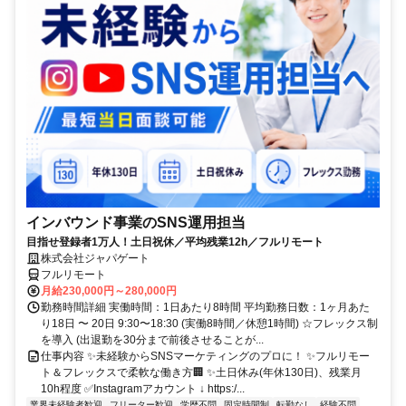
インバウンド事業のSNS運用担当
目指せ登録者1万人！土日祝休／平均残業12h／フルリモート
株式会社ジャパゲート
フルリモート
月給230,000円～280,000円
勤務時間詳細 実働時間：1日あたり8時間 平均勤務日数：1ヶ月あた
り18日 〜 20日 9:30〜18:30 (実働8時間／休憩1時間) ☆フレックス制
を導入 (出退勤を30分まで前後させることが...
仕事内容 ✨未経験からSNSマーケティングのプロに！ ✨フルリモー
ト＆フレックスで柔軟な働き方🏢 ✨土日休み(年休130日)、残業月
10h程度 ✅Instagramアカウント ↓ https:/...
業界未経験者歓迎
フリーター歓迎
学歴不問
固定時間制
転勤なし
経験不問