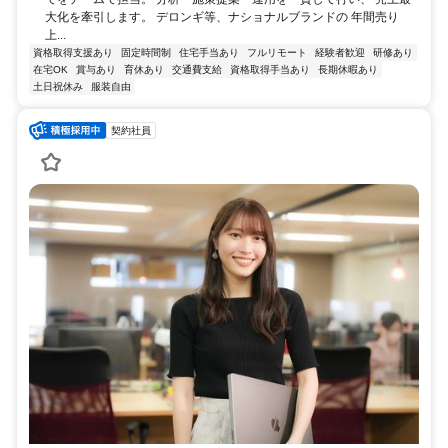
大化を牽引します。 デロンギ等、ナショナルブランドの 年間売り
上...
資格取得支援あり
固定時間制
住宅手当あり
フルリモート
経験者歓迎
研修あり
在宅OK
賞与あり
育休あり
交通費支給
資格取得手当あり
長期休暇あり
土日祝休み
服装自由
契約社員