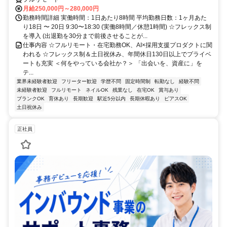
月給250,000円～280,000円
勤務時間詳細 実働時間：1日あたり8時間 平均勤務日数：1ヶ月あた
り18日 〜 20日 9:30〜18:30 (実働8時間／休憩1時間) ☆フレックス制
を導入 (出退勤を30分まで前後させることが...
仕事内容 ☆フルリモート・在宅勤務OK、AI×採用支援プロダクトに関
われる ☆フレックス制＆土日祝休み、年間休日130日以上でプライベ
ートも充実 ＜何をやっている会社か？＞ 「出会いを、資産に」を
テ...
業界未経験者歓迎
フリーター歓迎
学歴不問
固定時間制
転勤なし
経験不問
未経験者歓迎
フルリモート
ネイルOK
残業なし
在宅OK
賞与あり
ブランクOK
育休あり
長期歓迎
駅近5分以内
長期休暇あり
ピアスOK
土日祝休み
正社員