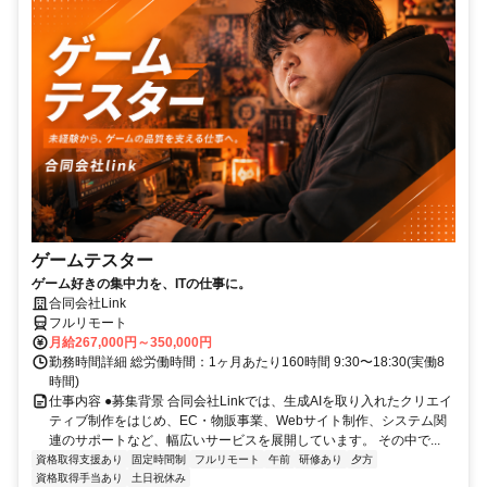
ゲームテスター
ゲーム好きの集中力を、ITの仕事に。
合同会社Link
フルリモート
月給267,000円～350,000円
勤務時間詳細 総労働時間：1ヶ月あたり160時間 9:30〜18:30(実働8
時間)
仕事内容 ●募集背景 合同会社Linkでは、生成AIを取り入れたクリエイ
ティブ制作をはじめ、EC・物販事業、Webサイト制作、システム関
連のサポートなど、幅広いサービスを展開しています。 その中で...
資格取得支援あり
固定時間制
フルリモート
午前
研修あり
夕方
資格取得手当あり
土日祝休み