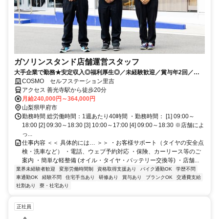
ガソリンスタンド店舗運営スタッフ
大手企業で勤務★安定収入◎福利厚生◎／未経験歓迎／賞与年2回／月9
～12日休み+休暇制度も充実◎／サービス残業無し
COSMO セルフステーション里吉
アクセス 善光寺駅から徒歩20分
月給240,000円～364,000円
山梨県甲府市
勤務時間 総労働時間：1週あたり40時間 ・勤務時間： [1] 09:00～
18:00 [2] 09:30～18:30 [3] 10:00～17:00 [4] 09:00～18:30 ※店舗によ
っ...
仕事内容 ＜＜ 具体的には… ＞＞ ・お客様サポート（タイヤの安全点
検・洗車など） ・電話、ウェブ予約対応 ・保険、カーリース等のご
案内 ・簡単な軽整備 (オイル・タイヤ・バッテリー交換等) ・店舗...
業界未経験者歓迎
変形労働時間制
資格取得支援あり
バイク通勤OK
学歴不問
車通勤OK
経験不問
住宅手当あり
研修あり
賞与あり
ブランクOK
交通費支給
社割あり
寮・社宅あり
正社員