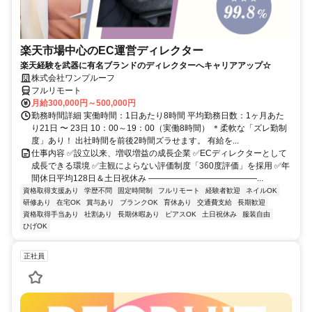
楽天市場中心のEC運営ディレクター
楽天経験を武器に有名ブランドのディレクターへキャリアアップ☆
株式会社ワンプルーフ
フルリモート
月給300,000円～500,000円
勤務時間詳細 実働時間：1日あたり8時間 平均勤務日数：1ヶ月あた
り21日 〜 23日 10：00～19：00（実働8時間） ＊柔軟な「ズレ勤制
度」あり！ 出社時間を前後2時間ズラせます。 有給を...
仕事内容 ✅設立以来、増収増益の成長企業 ✅ECディレクターとして
成長できる環境 ✅主観によらない評価制度「360度評価」を採用 ✅年
間休日平均128日＆土日祝休み ―――――――――――――...
資格取得支援あり
学歴不問
固定時間制
フルリモート
経験者歓迎
ネイルOK
研修あり
在宅OK
賞与あり
ブランクOK
育休あり
交通費支給
長期歓迎
資格取得手当あり
社割あり
長期休暇あり
ピアスOK
土日祝休み
服装自由
ひげOK
正社員