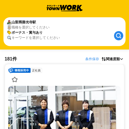
山梨県
善光寺駅
職種を選択してください
ボーナス・賞与あり
キーワードを選択してください
181件
条件保存
関連度順
正社員