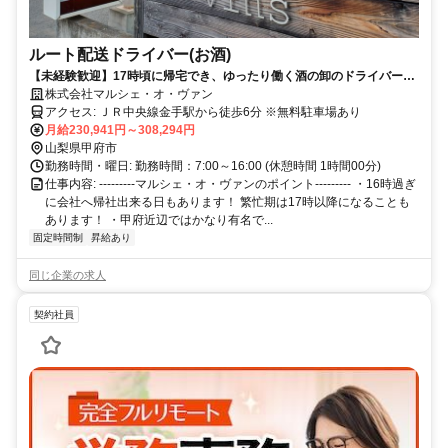
ルート配送ドライバー(お酒)
【未経験歓迎】17時頃に帰宅でき、ゆったり働く酒の卸のドライバー募
集！
株式会社マルシェ・オ・ヴァン
アクセス: ＪＲ中央線金手駅から徒歩6分 ※無料駐車場あり
月給230,941円～308,294円
山梨県甲府市
勤務時間・曜日: 勤務時間：7:00～16:00 (休憩時間 1時間00分)
仕事内容: ---------マルシェ・オ・ヴァンのポイント--------- ・16時過ぎ
に会社へ帰社出来る日もあります！ 繁忙期は17時以降になることも
あります！ ・甲府近辺ではかなり有名で...
固定時間制
昇給あり
同じ企業の求人
契約社員