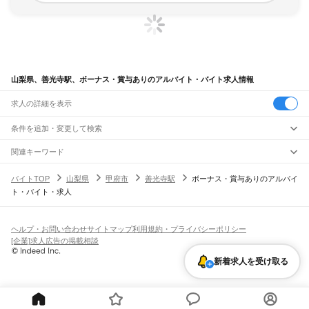
山梨県、善光寺駅、ボーナス・賞与ありのアルバイト・バイト求人情報
求人の詳細を表示
条件を追加・変更して検索
市区町村を追加・変更
関連キーワード
完全在宅ワーク 全国
シール貼り 在宅
現在地周辺
ガチャガチャ
犬カフェ
山梨県
駅を追加・変更
バイトTOP
山梨県
甲府市
善光寺駅
ボーナス・賞与ありのアルバイ
山梨県
すべて
ト・バイト・求人
甲府市
富士吉田市
都留市
山梨市
大月市
韮崎市
南アルプス市
北杜市
甲斐市
職種を追加・変更
JR中央本線(東京～塩尻)
笛吹市
上野原市
甲州市
中央市
西八代郡
南巨摩郡
中巨摩郡
南都留郡
北都留郡
上野原駅
四方津駅
梁川駅
鳥沢駅
猿橋駅
大月駅
初狩駅
笹子駅
甲斐大和駅
飲食・フードサービス
特徴を追加・変更
勝沼ぶどう郷駅
塩山駅
東山梨駅
山梨市駅
春日居町駅
石和温泉駅
酒折駅
甲府駅
飲食・フードサービス
すべて
ヘルプ・お問い合わせ
サイトマップ
利用規約・プライバシーポリシー
竜王駅
塩崎駅
韮崎駅
新府駅
穴山駅
日野春駅
長坂駅
小淵沢駅
ホールスタッフ
キッチンスタッフ
皿洗い・洗い場
精肉・鮮魚加工
給食調理
人気
[企業]求人広告の掲載相談
雇用形態を追加・変更
パン屋（ベーカリー）
フードカウンター販売員
バー（BAR）・バーテンダー
日払いOK
高校生歓迎
学生歓迎
深夜の仕事
髪型・髪色自由
ひげOK
ネイルOK
小海線
新着求人を受け取る
飲食店補助（開店・閉店準備）
飲食店（店長・マネージャー）
ピアスOK
アルバイト・パート
履歴書不要
オープニングスタッフ
留学生・外国人活躍中
小淵沢駅
甲斐小泉駅
甲斐大泉駅
清里駅
都道府県を変更
営業・販売
勤務期間
正社員
JR身延線
営業・販売
すべて
短期
契約社員
単発・1日OK
長期
期間限定（春夏冬休み等）
十島駅
井出駅
寄畑駅
内船駅
甲斐大島駅
身延駅
塩之沢駅
波高島駅
下部温泉駅
営業
テレフォンアポインター（テレアポ）
ルートセールス
コンビニ
シフト
派遣社員
甲斐常葉駅
市ノ瀬駅
久那土駅
甲斐岩間駅
落居駅
鰍沢口駅
市川大門駅
市川本町駅
フードカウンター販売員
アパレル
家電量販店・携帯販売（携帯ショップ）