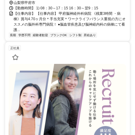
山梨県甲府市
【勤務時間】 1) 08：30～17：15 16：30～翌9：15
【仕事内容】 【仕事内容】 甲府脳神経外科病院 《残業3時間 ・病
棟》賞与4.70ヶ月分＊手当充実＊ワークライフバランス重視の方にオ
ススメの脳外科専門病院！ ●脳血管疾患及び脳神経内科の病棟にて看
護...
長期
学歴不問
経験者歓迎
ブランクOK
シフト制
昇給あり
正社員