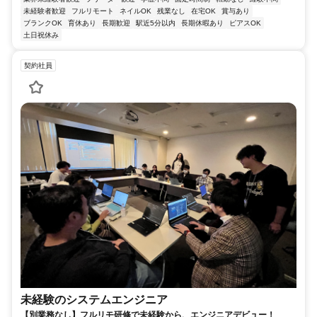
未経験者歓迎
フルリモート
ネイルOK
残業なし
在宅OK
賞与あり
ブランクOK
育休あり
長期歓迎
駅近5分以内
長期休暇あり
ピアスOK
土日祝休み
契約社員
未経験のシステムエンジニア
【別業務なし】フルリモ研修で未経験から、エンジニアデビュー！