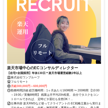
楽天市場中心のECコンサルディレクター
【在宅×全国採用】年休130日＊楽天市場運営経験2年以上
株式会社ワンプルーフ
フルリモート
月給300,000円～600,000円
勤務時間詳細 総労働時間：1ヶ月あたり160時間 〜 200時間 【10:00
～19:00／実働8時間】 残業は月平均20h程度。 自分でタスクをコン
トロールできれば、 定時ピタ退社も全然OK！...
仕事内容 楽天RMSなど使ってクライアントの EC戦略立案から実行ま
でをチームで担当。 分析・施策提案・運用を一貫して行い、 売上最