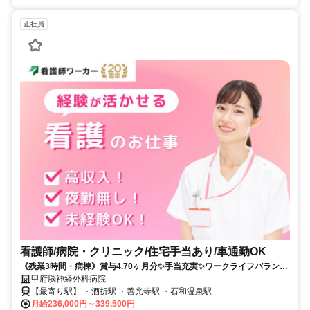
正社員
看護師/病院・クリニック/住宅手当あり/車通勤OK
《残業3時間・病棟》賞与4.70ヶ月分✨手当充実✨ワークライフバランス
重視の方にオススメの脳外科専門病院❗️
甲府脳神経外科病院
【最寄り駅】 ・酒折駅 ・善光寺駅 ・石和温泉駅
月給236,000円～339,500円