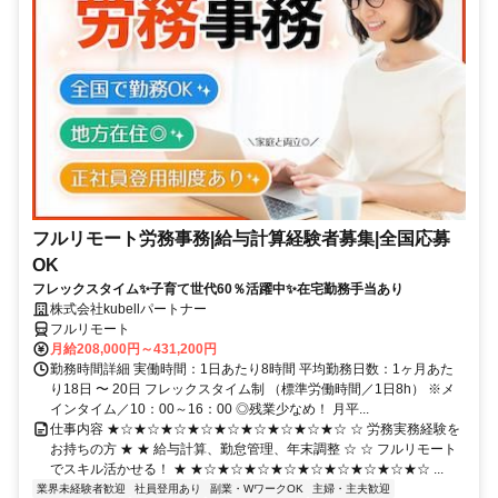
フルリモート労務事務|給与計算経験者募集|全国応募
OK
フレックスタイム✨子育て世代60％活躍中✨在宅勤務手当あり
株式会社kubellパートナー
フルリモート
月給208,000円～431,200円
勤務時間詳細 実働時間：1日あたり8時間 平均勤務日数：1ヶ月あた
り18日 〜 20日 フレックスタイム制 （標準労働時間／1日8h） ※メ
インタイム／10：00～16：00 ◎残業少なめ！ 月平...
仕事内容 ★☆★☆★☆★☆★☆★☆★☆★☆★☆ ☆ 労務実務経験を
お持ちの方 ★ ★ 給与計算、勤怠管理、年末調整 ☆ ☆ フルリモート
でスキル活かせる！ ★ ★☆★☆★☆★☆★☆★☆★☆★☆★☆ ...
業界未経験者歓迎
社員登用あり
副業・WワークOK
主婦・主夫歓迎