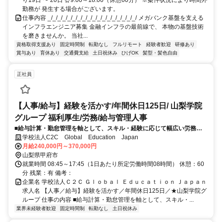
勤務が 発生する場合がございます。
仕事内容 _/_/_/_/_/_/_/_/_/_/_/_/_/_/_/_/_/_/ メガバンク基盤を支える
インフラエンジニア募集 金融インフラの最前線で、 本物の基盤技術
を磨きませんか。 当社...
資格取得支援あり
固定時間制
転勤なし
フルリモート
経験者歓迎
研修あり
賞与あり
育休あり
交通費支給
土日祝休み
ひげOK
髪型・髪色自由
正社員
【人事/給与】経験を活かす/年間休日125日/ 山梨学院
グループ 福利厚生/労務/給与管理人事
■給与計算・勤怠管理を軸として、スキル・経験に応じて幅広い労務管
理（福利厚生、採用、評価、人材教育、労務問題対応等）を担当いただ
学校法人C2C Global Education Japan
きます。
月給240,000円～370,000円
山梨県甲府市
就業時間 08:45～17:45（1日あたり所定労働時間08時間） 休憩：60
分 残業：有 備考：
企業名 学校法人Ｃ２Ｃ Ｇｌｏｂａｌ Ｅｄｕｃａｔｉｏｎ Ｊａｐａｎ
求人名 【人事／給与】経験を活かす／年間休日125日／★山梨学院グ
ループ 仕事の内容 ■給与計算・勤怠管理を軸として、スキル・...
業界未経験者歓迎
固定時間制
転勤なし
土日祝休み