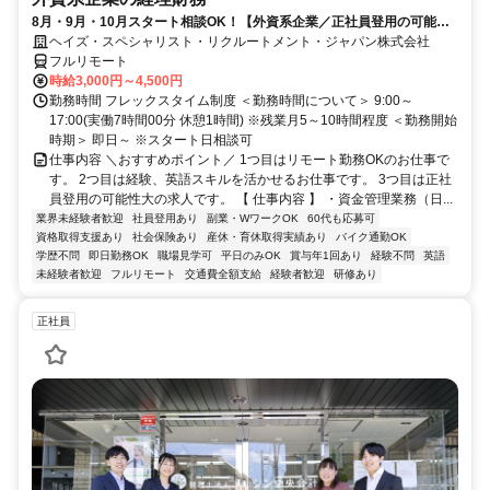
8月・9月・10月スタート相談OK！【外資系企業／正社員登用の可能性
大／700万～800万／リモート勤務OK】経理財務
ヘイズ・スペシャリスト・リクルートメント・ジャパン株式会社
フルリモート
時給3,000円～4,500円
勤務時間 フレックスタイム制度 ＜勤務時間について＞ 9:00～
17:00(実働7時間00分 休憩1時間) ※残業月5～10時間程度 ＜勤務開始
時期＞ 即日～ ※スタート日相談可
仕事内容 ＼おすすめポイント／ 1つ目はリモート勤務OKのお仕事で
す。 2つ目は経験、英語スキルを活かせるお仕事です。 3つ目は正社
員登用の可能性大の求人です。 【 仕事内容 】 ・資金管理業務（日...
業界未経験者歓迎
社員登用あり
副業・WワークOK
60代も応募可
資格取得支援あり
社会保険あり
産休・育休取得実績あり
バイク通勤OK
学歴不問
即日勤務OK
職場見学可
平日のみOK
賞与年1回あり
経験不問
英語
未経験者歓迎
フルリモート
交通費全額支給
経験者歓迎
研修あり
正社員