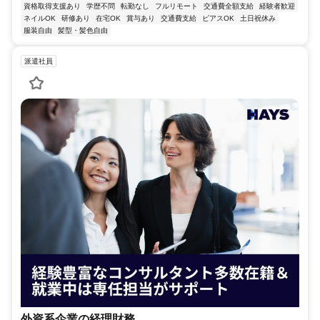
資格取得支援あり
学歴不問
転勤なし
フルリモート
交通費全額支給
経験者歓迎
ネイルOK
研修あり
在宅OK
賞与あり
交通費支給
ピアスOK
土日祝休み
服装自由
髪型・髪色自由
派遣社員
外資系企業の経理財務