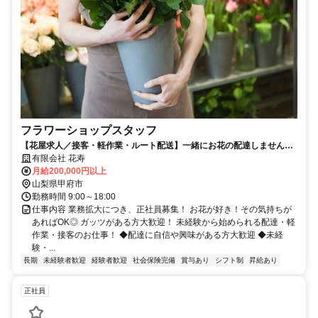
フラワーショップスタッフ
【花屋求人／接客・軽作業・ルート配送】一緒にお花の配達しません
か？
有限会社 花寿
月給200,000円以上
山梨県甲府市
勤務時間 9:00～18:00
仕事内容 業務拡大につき、正社員募集！ お花が好き！その気持ちが
あればOK◎ ガッツがある方大歓迎！ 未経験から始められる配達・軽
作業・接客のお仕事！ ◆配達に自信や興味がある方大歓迎 ◆未経
験・...
長期
未経験者歓迎
経験者歓迎
社会保険完備
賞与あり
シフト制
昇給あり
正社員