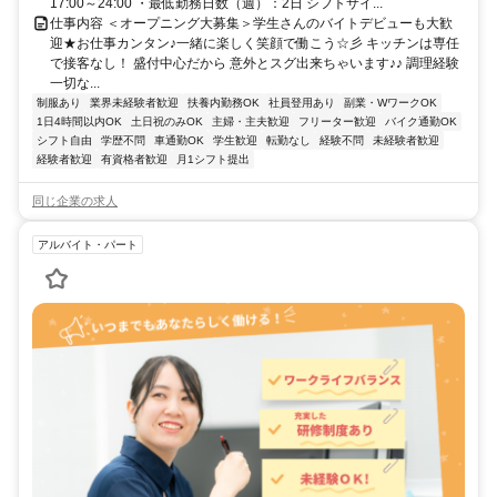
17:00～24:00 ・最低勤務日数（週）：2日 シフトサイ...
仕事内容 ＜オープニング大募集＞学生さんのバイトデビューも大歓
迎★お仕事カンタン♪一緒に楽しく笑顔で働こう☆彡 キッチンは専任
で接客なし！ 盛付中心だから 意外とスグ出来ちゃいます♪♪ 調理経験
一切な...
制服あり
業界未経験者歓迎
扶養内勤務OK
社員登用あり
副業・WワークOK
1日4時間以内OK
土日祝のみOK
主婦・主夫歓迎
フリーター歓迎
バイク通勤OK
シフト自由
学歴不問
車通勤OK
学生歓迎
転勤なし
経験不問
未経験者歓迎
経験者歓迎
有資格者歓迎
月1シフト提出
同じ企業の求人
アルバイト・パート