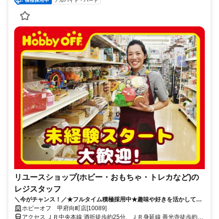
アルバイト・パート
リユースショップ(ホビー・おもちゃ・トレカなど)の
レジスタッフ
＼今がチャンス！／★フルタイム積極採用中★趣味や好きを活かして楽
しくお仕事♪車通勤OK◎20～30代活躍中！
ホビーオフ 甲府向町店[10089]
アクセス ＪＲ中央本線 酒折徒歩約25分、ＪＲ身延線 善光寺徒歩約35