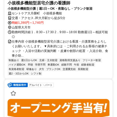
小規模多機能型居宅介護の看護師
小規模多機能型介護｜週1日～OK・夜勤なし・ブランク歓迎
セントケア大月榮町 小規模多機能
交通・アクセス JR大月駅から徒歩5分
時給1,390円～1,740円
山梨県大月市
勤務時間詳細 1．8:30～17:30 2．9:00～18:00 勤務週1日～相談可能
◎
仕事内容 小規模多機能型居宅介護における看護・介護業務をよろし
くお願いいたします。 ▼具体的には ・ご利用されるお客様の健康チ
ェック ・入浴や活動の実施判断 ・皮膚や創部の処置 ・入浴介助、食
事介助...
制服あり
週1日からOK
主婦・主夫歓迎
資格取得支援あり
フリーター歓迎
バイク通勤OK
早朝
学歴不問
車通勤OK
経験不問
午前
経験者歓迎
有資格者歓迎
研修あり
夕方
ブランクOK
交通費支給
長期歓迎
週2・3日からOK
シフト制
アルバイト・パート