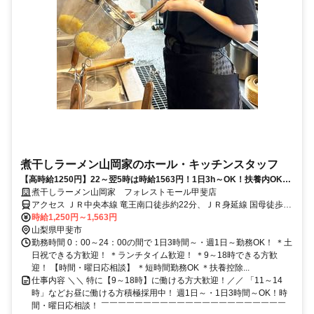
煮干しラーメン山岡家のホール・キッチンスタッフ
【高時給1250円】22～翌5時は時給1563円！1日3h～OK！扶養内OK！
ランチタイム積極採用中！
煮干しラーメン山岡家 フォレストモール甲斐店
アクセス ＪＲ中央本線 竜王南口徒歩約22分、ＪＲ身延線 国母徒歩約
48分 竜王駅より車で4分
時給1,250円～1,563円
山梨県甲斐市
勤務時間 0：00～24：00の間で 1日3時間～・週1日～勤務OK！ ＊土
日祝できる方歓迎！ ＊ランチタイム歓迎！ ＊9～18時できる方歓
迎！ 【時間・曜日応相談】 ＊短時間勤務OK ＊扶養控除...
仕事内容 ＼＼ 特に【9～18時】に働ける方大歓迎！／／ 「11～14
時」などお昼に働ける方積極採用中！ 週1日～・1日3時間～OK！時
間・曜日応相談！ ￣￣￣￣￣￣￣￣￣￣￣￣￣￣￣￣￣￣￣￣￣￣