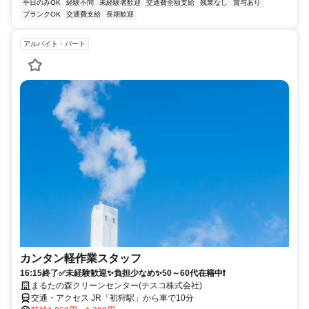
平日のみOK
経験不問
未経験者歓迎
交通費全額支給
残業なし
賞与あり
ブランクOK
交通費支給
長期歓迎
アルバイト・パート
カンタン軽作業スタッフ
16:15終了✅未経験歓迎✨負担少なめ✨50～60代在籍中❗
まるたの森クリーンセンター(テスコ株式会社)
交通・アクセス JR「初狩駅」から車で10分