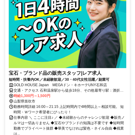
宝石・ブランド品の販売スタッフ|レア求人
短時間・扶養内OK／未経験歓迎／30・40代女性活躍／副業可
GOLD HOUSE Japan MEGAドン・キホーテUNY石和店
交通・アクセス 石和温泉駅から徒歩18分、その他最寄り駅：酒折
駅・春日居町駅
時給1,300円～1,500円
山梨県笛吹市
勤務時間詳細 16:00～21:15 上記時間内で4時間以上～相談可能。 短
時間・Ｗワーク希望者にぴったり！
仕事内容 ＼ ここに注目♪ ／ ◆未経験からのチャレンジ歓迎 ◆販売ノ
ルマは一切ありません ◆宝石やブランドの知識は不要です ◆短時間
勤務でプライベート抜群 ◆華美でなければ髪色・ネイル自由 ◆残業
は...