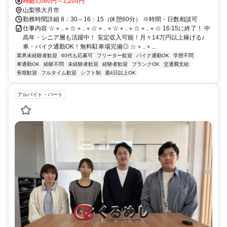
時給1,060円～1,200円
山梨県大月市
勤務時間詳細 8：30～16：15（休憩60分） ※時間・日数相談可
仕事内容 ☆＋..＋☆＋..＋☆＋..＋☆＋..＋☆＋..＋☆ 16:15に終了！ 中
高年・シニア層も活躍中！ 安定収入可能！月々14万円以上稼げる♪
車・バイク通勤OK！無料駐車場完備◎ ☆＋..＋...
業界未経験者歓迎
60代も応募可
フリーター歓迎
バイク通勤OK
学歴不問
車通勤OK
経験不問
未経験者歓迎
経験者歓迎
ブランクOK
交通費支給
長期歓迎
フルタイム歓迎
シフト制
週4日以上OK
アルバイト・パート