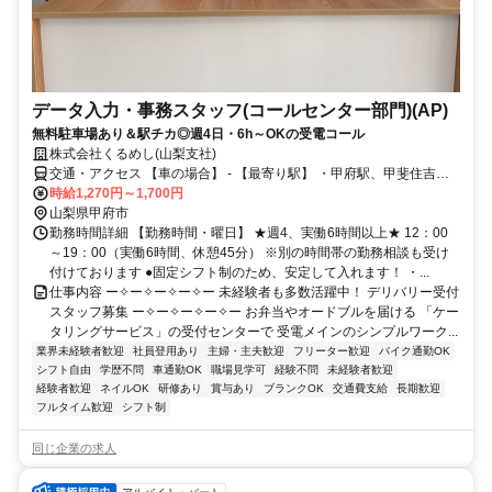
データ入力・事務スタッフ(コールセンター部門)(AP)
無料駐車場あり＆駅チカ◎週4日・6h～OKの受電コール
株式会社くるめし(山梨支社)
交通・アクセス 【車の場合】 - 【最寄り駅】 ・甲府駅、甲斐住吉
駅、国母駅 - 【バスの場合】 ・甲府駅バスターミナルから国母小学校
時給1,270円～1,700円
を下車、徒歩10分
山梨県甲府市
勤務時間詳細 【勤務時間・曜日】 ★週4、実働6時間以上★ 12：00
～19：00（実働6時間、休憩45分） ※別の時間帯の勤務相談も受け
付けております ●固定シフト制のため、安定して入れます！ ・...
仕事内容 ー✧ー✧ー✧ー✧ー 未経験者も多数活躍中！ デリバリー受付
スタッフ募集 ー✧ー✧ー✧ー✧ー お弁当やオードブルを届ける 「ケー
タリングサービス」の受付センターで 受電メインのシンプルワーク...
業界未経験者歓迎
社員登用あり
主婦・主夫歓迎
フリーター歓迎
バイク通勤OK
シフト自由
学歴不問
車通勤OK
職場見学可
経験不問
未経験者歓迎
経験者歓迎
ネイルOK
研修あり
賞与あり
ブランクOK
交通費支給
長期歓迎
フルタイム歓迎
シフト制
同じ企業の求人