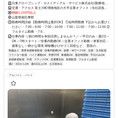
日東グローブシップ・カストディアル・サービス株式会社(勤務地:富
士川町)
交通・アクセス 富士川町増穂地区の大手企業オフィス（当社請負
先）
時給1,150円以上
山梨県南巨摩郡
勤務時間詳細 【勤務時間は選択OK】 ①短時間勤務 下記からお選びく
ださい ・7:00～9:00 ・7:00～10:00 ・7:00～11:00 ・7:00～12:00 ②
フルタイム勤務 ・7:0...
仕事内容 ＼朝の時間を有効活用しませんか？／ ✅平日のみ・週2日～
OK ✅7時スタート ✅扶養内勤務OK ✅企業オフィス勤務 ✅来客対応・
接客なし ✅静かな環境 掃除機がけやゴミ回収など、 普段の...
制服あり
業界未経験者歓迎
扶養内勤務OK
副業・WワークOK
主婦・主夫歓迎
フリーター歓迎
バイク通勤OK
学歴不問
車通勤OK
固定時間制
平日のみOK
未経験者歓迎
午前
ブランクOK
交通費支給
長期歓迎
フルタイム歓迎
週2・3日からOK
週4日以上OK
土日祝休み
アルバイト・パート