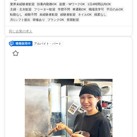
業界未経験者歓迎
扶養内勤務OK
副業・WワークOK
1日4時間以内OK
主婦・主夫歓迎
フリーター歓迎
学歴不問
車通勤OK
職場見学可
平日のみOK
転勤なし
経験不問
未経験者歓迎
経験者歓迎
ネイルOK
残業なし
月1シフト提出
研修あり
ブランクOK
長期歓迎
同じ企業の求人
アルバイト・パート