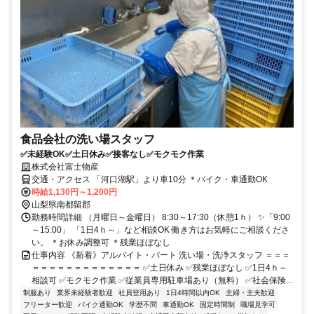
食品会社の洗い場スタッフ
✅未経験OK✅土日休み✅接客なし✅モクモク作業
株式会社富士物産
交通・アクセス 「河口湖駅」より車10分 ＊バイク・車通勤OK
時給1,130円～1,200円
山梨県南都留郡
勤務時間詳細 （月曜日～金曜日） 8:30～17:30（休憩1ｈ） ✨「9:00
～15:00」 「1日4ｈ～」など相談OK 働き方はお気軽にご相談くださ
い。 ＊お休み調整可 ＊残業ほぼなし
仕事内容 《新着》アルバイト・パート 洗い場・洗浄スタッフ ＝＝＝
＝＝＝＝＝＝＝＝＝＝＝＝＝ ✅土日休み ✅残業ほぼなし ✅1日4ｈ～
相談可 ✅モクモク作業 ✅従業員専用駐車場あり（無料） ✅社会保険...
制服あり
業界未経験者歓迎
社員登用あり
1日4時間以内OK
主婦・主夫歓迎
フリーター歓迎
バイク通勤OK
学歴不問
車通勤OK
固定時間制
職場見学可