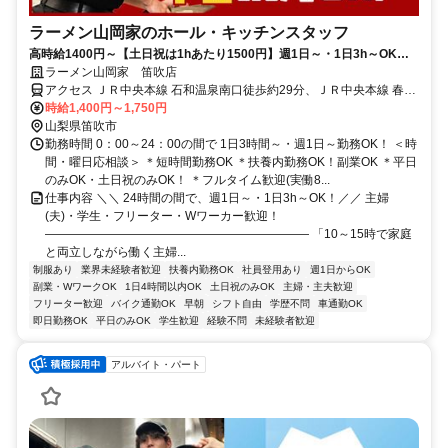
ラーメン山岡家のホール・キッチンスタッフ
高時給1400円～【土日祝は1hあたり1500円】週1日～・1日3h～OK！
シフトの自由度バツグン！
ラーメン山岡家 笛吹店
アクセス ＪＲ中央本線 石和温泉南口徒歩約29分、ＪＲ中央本線 春日
居町徒歩約58分 「石和温泉駅」より車で5分
時給1,400円～1,750円
山梨県笛吹市
勤務時間 0：00～24：00の間で 1日3時間～・週1日～勤務OK！ ＜時
間・曜日応相談＞ ＊短時間勤務OK ＊扶養内勤務OK！副業OK ＊平日
のみOK・土日祝のみOK！ ＊フルタイム歓迎(実働8...
仕事内容 ＼＼ 24時間の間で、週1日～・1日3h～OK！／／ 主婦
(夫)・学生・フリーター・Wワーカー歓迎！
―――――――――――――――――――――― 「10～15時で家庭
と両立しながら働く主婦...
制服あり
業界未経験者歓迎
扶養内勤務OK
社員登用あり
週1日からOK
副業・WワークOK
1日4時間以内OK
土日祝のみOK
主婦・主夫歓迎
フリーター歓迎
バイク通勤OK
早朝
シフト自由
学歴不問
車通勤OK
即日勤務OK
平日のみOK
学生歓迎
経験不問
未経験者歓迎
アルバイト・パート