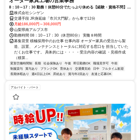
オーダー家具工場の営業事務
8：10～17：30 勤務！休憩80分でたっぷり休める【経験・資格不問】ゼ
ロからでも安心してスタートできる環境です！20代、30代、40代のスタ
株式会社シンゲン
ッフが活躍中です！
交通手段 JR身延線「市川大門駅」から車で12分
月給186,000円～308,000円
山梨県南アルプス市
勤務時間 08：10～17：30（休憩80分） 実働８時間
募集背景 積極採用中のお仕事 仕事内容 オーダー家具の受注から製
造、設置、 メンテナンスとトータルに対応する窓口を 担当していた
だくお仕事です。 具体的には・・・ ・受注内容の確認 ・見積作成
（積算...
変形労働時間制
長期
社会保険あり
午後
即日勤務OK
職場見学可
午前
制服貸与
賞与あり
ブランクOK
育休あり
交通費支給
日中
フルタイム歓迎
長期休暇あり
週4日以上OK
昇給あり
賞与年2回あり
友達と応募OK
アルバイト・パート