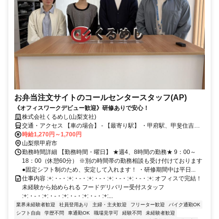
お弁当注文サイトのコールセンタースタッフ(AP)
《オフィスワークデビュー歓迎》研修ありで安心！
株式会社くるめし(山梨支社)
交通・アクセス 【車の場合】 - 【最寄り駅】 ・甲府駅、甲斐住吉
駅、国母駅 - 【バスの場合】 ・甲府駅バスターミナルから国母小学校
時給1,270円～1,700円
を下車、徒歩10分
山梨県甲府市
勤務時間詳細 【勤務時間・曜日】 ★週4、8時間の勤務★ 9：00～
18：00（休憩60分） ※別の時間帯の勤務相談も受け付けております
●固定シフト制のため、安定して入れます！ ・研修期間中は平日...
仕事内容 :+:・-・:+:・-・:+:・-・:+:・-・:+:・-・:+: オフィスで完結！
未経験から始められる フードデリバリー受付スタッフ
:+:・-・:+:・-・:+:・-・:+:・-・:+:...
業界未経験者歓迎
社員登用あり
主婦・主夫歓迎
フリーター歓迎
バイク通勤OK
シフト自由
学歴不問
車通勤OK
職場見学可
経験不問
未経験者歓迎