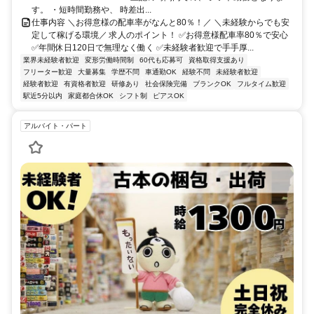
す。 ・短時間勤務や、 時差出...
仕事内容 ＼お得意様の配車率がなんと80％！／ ＼未経験からでも安
定して稼げる環境／ 求人のポイント！ ✅お得意様配車率80％で安心
✅年間休日120日で無理なく働く ✅未経験者歓迎で手手厚...
業界未経験者歓迎
変形労働時間制
60代も応募可
資格取得支援あり
フリーター歓迎
大量募集
学歴不問
車通勤OK
経験不問
未経験者歓迎
経験者歓迎
有資格者歓迎
研修あり
社会保険完備
ブランクOK
フルタイム歓迎
駅近5分以内
家庭都合休OK
シフト制
ピアスOK
アルバイト・パート