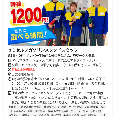
セミセルフガソリンスタンドスタッフ
週2日～OK！メンバー半数が女性◎学生さん、Wワーク大歓迎！
DMガスステーション 河口湖店 株式会社アトライズエナジー
交通・アクセス 河口湖駅より徒歩19分、河口湖ICから車で約2分
時給1,200円以上
山梨県南都留郡
勤務時間詳細 ①土日9：00～21：00の間で1日3時間～OK！ ②平日
9：00～17：00間で1日3時間～OK！ ★1日3～8時間まで希望時間ご
相談ください。 ★土日いずれか含む週2日～OK！！ ...
仕事内容 セミセルフガソリンスタンドだから、 メインのお仕事は、
・車の誘導 ・給油 ・レジ になります。 お客様のお車の点検、商品の
販売、窓ふきなどの業務はございません！ 新しい環境でも安心して...
制服あり
業界未経験者歓迎
社員登用あり
副業・WワークOK
1日4時間以内OK
土日祝のみOK
主婦・主夫歓迎
資格取得支援あり
フリーター歓迎
学歴不問
車通勤OK
平日のみOK
学生歓迎
経験不問
未経験者歓迎
午前
研修あり
夕方