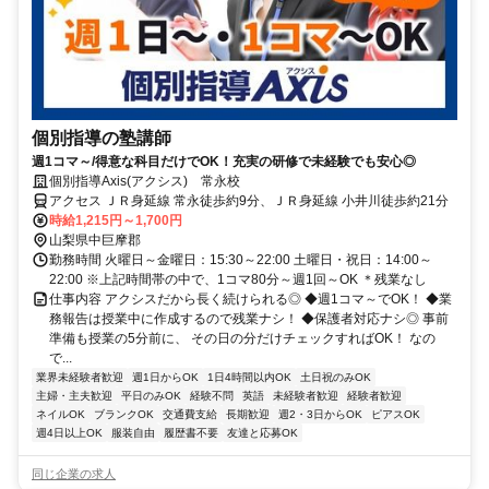
個別指導の塾講師
週1コマ～/得意な科目だけでOK！充実の研修で未経験でも安心◎
個別指導Axis(アクシス) 常永校
アクセス ＪＲ身延線 常永徒歩約9分、ＪＲ身延線 小井川徒歩約21分
時給1,215円～1,700円
山梨県中巨摩郡
勤務時間 火曜日～金曜日：15:30～22:00 土曜日・祝日：14:00～
22:00 ※上記時間帯の中で、1コマ80分～週1回～OK ＊残業なし
仕事内容 アクシスだから長く続けられる◎ ◆週1コマ～でOK！ ◆業
務報告は授業中に作成するので残業ナシ！ ◆保護者対応ナシ◎ 事前
準備も授業の5分前に、 その日の分だけチェックすればOK！ なの
で...
業界未経験者歓迎
週1日からOK
1日4時間以内OK
土日祝のみOK
主婦・主夫歓迎
平日のみOK
経験不問
英語
未経験者歓迎
経験者歓迎
ネイルOK
ブランクOK
交通費支給
長期歓迎
週2・3日からOK
ピアスOK
週4日以上OK
服装自由
履歴書不要
友達と応募OK
同じ企業の求人