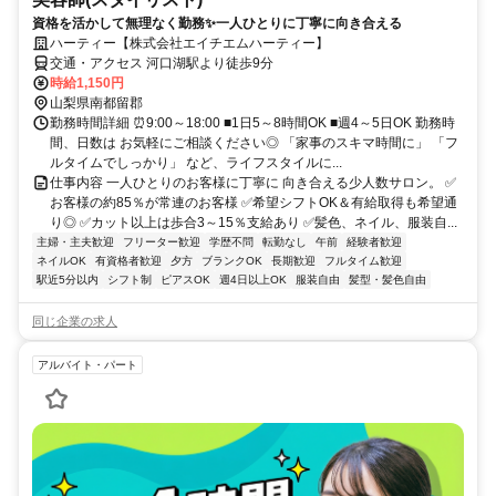
資格を活かして無理なく勤務✨一人ひとりに丁寧に向き合える
ハーティー【株式会社エイチエムハーティー】
交通・アクセス 河口湖駅より徒歩9分
時給1,150円
山梨県南都留郡
勤務時間詳細 ⏰9:00～18:00 ■1日5～8時間OK ■週4～5日OK 勤務時
間、日数は お気軽にご相談ください◎ 「家事のスキマ時間に」 「フ
ルタイムでしっかり」 など、ライフスタイルに...
仕事内容 一人ひとりのお客様に丁寧に 向き合える少人数サロン。 ✅
お客様の約85％が常連のお客様 ✅希望シフトOK＆有給取得も希望通
り◎ ✅カット以上は歩合3～15％支給あり ✅髪色、ネイル、服装自...
主婦・主夫歓迎
フリーター歓迎
学歴不問
転勤なし
午前
経験者歓迎
ネイルOK
有資格者歓迎
夕方
ブランクOK
長期歓迎
フルタイム歓迎
駅近5分以内
シフト制
ピアスOK
週4日以上OK
服装自由
髪型・髪色自由
同じ企業の求人
アルバイト・パート