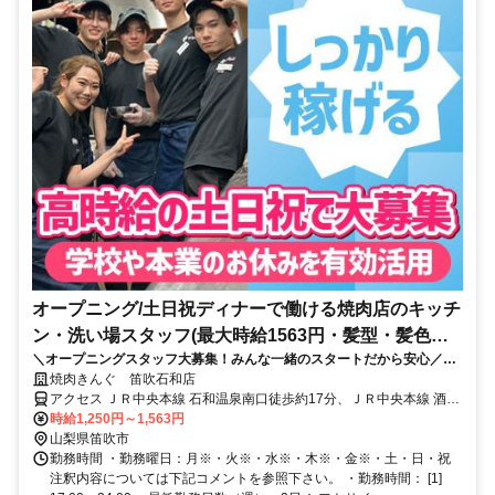
オープニング/土日祝ディナーで働ける焼肉店のキッチ
ン・洗い場スタッフ(最大時給1563円・髪型・髪色自
＼オープニングスタッフ大募集！みんな一緒のスタートだから安心／焼
由)
肉きんぐが笛吹市に9月14日グランドオープン予定！土日祝ディナー限
焼肉きんぐ 笛吹石和店
定⇒最大時給1563円♪お休みを有効活用してしっかり稼ごう！週2日～学
アクセス ＪＲ中央本線 石和温泉南口徒歩約17分、ＪＲ中央本線 酒折
校やWワークと両立しやすい◎髪色・髪型・ピアスOKだからオシャレを
徒歩約50分、ＪＲ中央本線 春日居町徒歩約53分
時給1,250円～1,563円
楽しみながら働ける♪面接は履歴書不要！まずはお気軽にご応募ください
山梨県笛吹市
ね☆＜未経験＆初バイトも歓迎◎イチから丁寧に教えるので安心♪＞
勤務時間 ・勤務曜日：月※・火※・水※・木※・金※・土・日・祝
注釈内容については下記コメントを参照下さい。 ・勤務時間： [1]