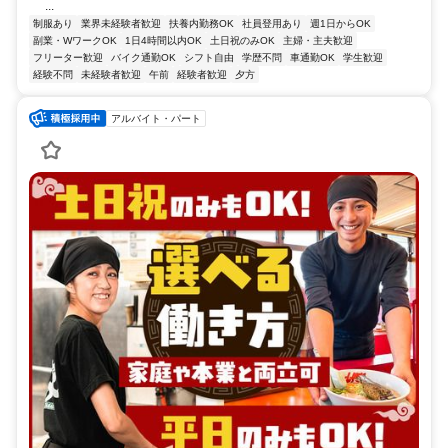
...
制服あり
業界未経験者歓迎
扶養内勤務OK
社員登用あり
週1日からOK
副業・WワークOK
1日4時間以内OK
土日祝のみOK
主婦・主夫歓迎
フリーター歓迎
バイク通勤OK
シフト自由
学歴不問
車通勤OK
学生歓迎
経験不問
未経験者歓迎
午前
経験者歓迎
夕方
アルバイト・パート