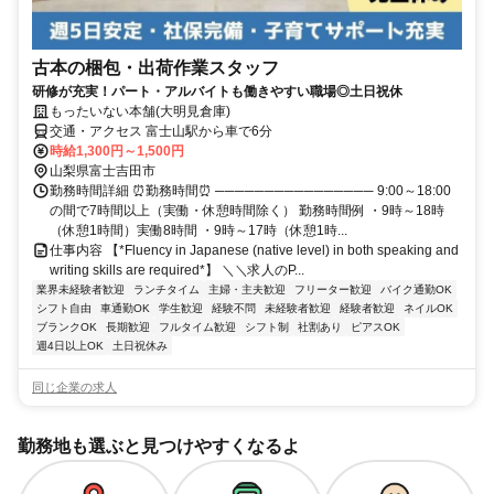
古本の梱包・出荷作業スタッフ
研修が充実！パート・アルバイトも働きやすい職場◎土日祝休
もったいない本舗(大明見倉庫)
交通・アクセス 富士山駅から車で6分
時給1,300円～1,500円
山梨県富士吉田市
勤務時間詳細 ⏰勤務時間⏰ ──────────────── 9:00～18:00
の間で7時間以上（実働・休憩時間除く） 勤務時間例 ・9時～18時
（休憩1時間）実働8時間 ・9時～17時（休憩1時...
仕事内容 【*Fluency in Japanese (native level) in both speaking and
writing skills are required*】 ＼＼求人のP...
業界未経験者歓迎
ランチタイム
主婦・主夫歓迎
フリーター歓迎
バイク通勤OK
シフト自由
車通勤OK
学生歓迎
経験不問
未経験者歓迎
経験者歓迎
ネイルOK
ブランクOK
長期歓迎
フルタイム歓迎
シフト制
社割あり
ピアスOK
週4日以上OK
土日祝休み
同じ企業の求人
勤務地も選ぶと見つけやすくなるよ