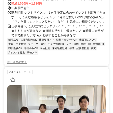
分、ＪＲ中央本線 石和温泉南口徒歩約39分
時給1,060円～1,380円
山梨県甲府市
勤務時間 シフトサイクル：1ヶ月 予定に合わせてシフトを調整できま
す。 ＼ こんな相談もどうぞ☆ ／ 「今月は忙しいのでお休み多めで」
「空いた日にシフトに入りたい」 など、お気軽にご相談ください。...
仕事内容 ＼ こんな方にピッタリ♪ ／ ＊.｡.＊ﾟ＊.｡.＊ﾟ＊.｡.＊ﾟ＊.｡.＊ﾟ
★おもちゃが好きな方 ★趣味を活かして働きたい方 ★時間に余裕が
できて働きたい方 ★人と接することが好きな方 ...
制服あり
扶養内勤務OK
社員登用あり
副業・WワークOK
土日祝のみOK
主婦・主夫歓迎
フリーター歓迎
バイク通勤OK
シフト自由
学歴不問
車通勤OK
即日勤務OK
平日のみOK
学生歓迎
未経験者歓迎
午前
経験者歓迎
夜間
月1シフト提出
研修あり
同じ企業の求人
アルバイト・パート