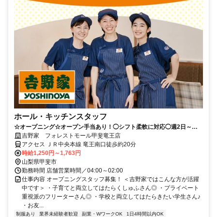
ホール・キッチンスタッフ
☆オープニング☆オープン手当あり！◯シフト柔軟に対応◯週2日～／
3h～◎まかない有！給与即払い制度有
吉野家 フォレストモール甲斐竜王店
アクセス ＪＲ中央本線 竜王南口徒歩約20分
時給1,250円～1,763円
山梨県甲斐市
勤務時間 店舗営業時間／04:00～02:00
仕事内容 オープニングスタッフ募集！ ＜吉野家ではこんな方が活躍
中です＞ ・子育てと両立してはたらくしゅふさん◎ ・プライベート
重視派のフリーターさん◎ ・学校と両立してはたらきたい学生さん♪
・お友...
制服あり
業界未経験者歓迎
副業・WワークOK
1日4時間以内OK