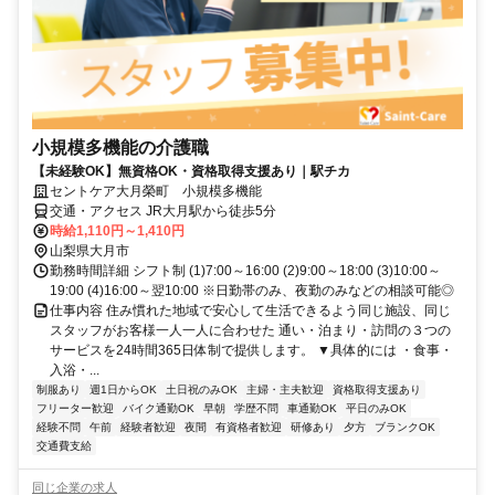
小規模多機能の介護職
【未経験OK】無資格OK・資格取得支援あり｜駅チカ
セントケア大月榮町 小規模多機能
交通・アクセス JR大月駅から徒歩5分
時給1,110円～1,410円
山梨県大月市
勤務時間詳細 シフト制 (1)7:00～16:00 (2)9:00～18:00 (3)10:00～
19:00 (4)16:00～翌10:00 ※日勤帯のみ、夜勤のみなどの相談可能◎
仕事内容 住み慣れた地域で安心して生活できるよう同じ施設、同じ
スタッフがお客様一人一人に合わせた 通い・泊まり・訪問の３つの
サービスを24時間365日体制で提供します。 ▼具体的には ・食事・
入浴・...
制服あり
週1日からOK
土日祝のみOK
主婦・主夫歓迎
資格取得支援あり
フリーター歓迎
バイク通勤OK
早朝
学歴不問
車通勤OK
平日のみOK
経験不問
午前
経験者歓迎
夜間
有資格者歓迎
研修あり
夕方
ブランクOK
交通費支給
同じ企業の求人