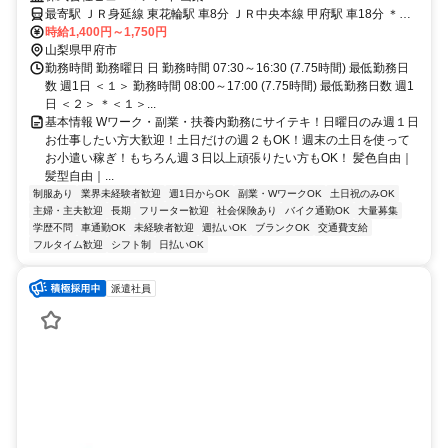
もちろん週３日以上頑張りたい方もOK！
最寄駅 ＪＲ身延線 東花輪駅 車8分 ＪＲ中央本線 甲府駅 車18分 ＊
車・バイク・自転車通勤大歓迎！ ＊無料駐車場完備
時給1,400円～1,750円
山梨県甲府市
勤務時間 勤務曜日 日 勤務時間 07:30～16:30 (7.75時間) 最低勤務日
数 週1日 ＜１＞ 勤務時間 08:00～17:00 (7.75時間) 最低勤務日数 週1
日 ＜２＞ ＊＜１＞...
基本情報 Wワーク・副業・扶養内勤務にサイテキ！日曜日のみ週１日
お仕事したい方大歓迎！土日だけの週２もOK！週末の土日を使って
お小遣い稼ぎ！もちろん週３日以上頑張りたい方もOK！ 髪色自由｜
髪型自由｜...
制服あり
業界未経験者歓迎
週1日からOK
副業・WワークOK
土日祝のみOK
主婦・主夫歓迎
長期
フリーター歓迎
社会保険あり
バイク通勤OK
大量募集
学歴不問
車通勤OK
未経験者歓迎
週払いOK
ブランクOK
交通費支給
フルタイム歓迎
シフト制
日払いOK
派遣社員