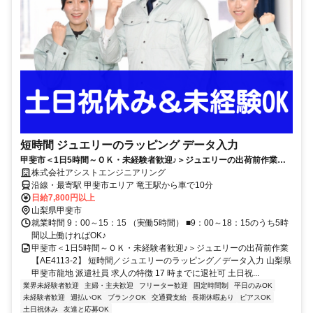
短時間 ジュエリーのラッピング データ入力
甲斐市＜1日5時間～ＯＫ・未経験者歓迎♪＞ジュエリーの出荷前作業
【AE4113-2】
株式会社アシストエンジニアリング
沿線・最寄駅 甲斐市エリア 竜王駅から車で10分
日給7,800円以上
山梨県甲斐市
就業時間 9：00～15：15 （実働5時間） ■9：00～18：15のうち5時
間以上働ければOK♪
甲斐市＜1日5時間～ＯＫ・未経験者歓迎♪＞ジュエリーの出荷前作業
【AE4113-2】 短時間／ジュエリーのラッピング／データ入力 山梨県
甲斐市龍地 派遣社員 求人の特徴 17 時までに退社可 土日祝...
業界未経験者歓迎
主婦・主夫歓迎
フリーター歓迎
固定時間制
平日のみOK
未経験者歓迎
週払いOK
ブランクOK
交通費支給
長期休暇あり
ピアスOK
土日祝休み
友達と応募OK