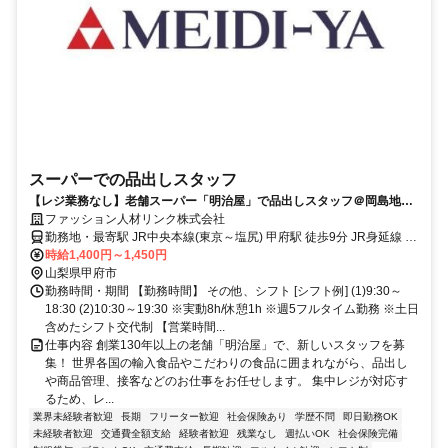
スーパーでの品出しスタッフ
【レジ業務なし】老舗スーパー「明治屋」で品出しスタッフ＠岡島地下
1階(ココリ)｜未経験OK！前払いあり
ファッション人材リンク株式会社
勤務地・最寄駅 JR中央本線(東京～塩尻) 甲府駅 徒歩9分 JR身延線 甲
府駅 徒歩9分 JR身延線 金手駅 徒歩12分
時給1,400円～1,450円
山梨県甲府市
勤務時間・期間 【勤務時間】 その他、シフト [シフト例] (1)9:30～
18:30 (2)10:30～19:30 ※実動8h/休憩1h ※週5フルタイム勤務 ※土日
含めたシフト交代制 【営業時間...
仕事内容 創業130年以上の老舗「明治屋」で、新しいスタッフを募
集！ 世界各国の輸入食品やこだわりの食品に囲まれながら、品出し
や商品管理、接客などのお仕事をお任せします。 集中レジが対応す
るため、レ...
業界未経験者歓迎
長期
フリーター歓迎
社会保険あり
学歴不問
即日勤務OK
未経験者歓迎
交通費全額支給
経験者歓迎
残業なし
週払いOK
社会保険完備