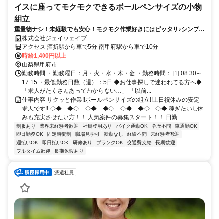
イスに座ってモクモクできるボールペンサイズの小物
組立
重量物ナシ！未経験でも安心！モクモク作業好きにはピッタリ♪シンプル
作業だから無理なく続けられる！
株式会社ジェイウェイブ
アクセス 酒折駅から車で5分 南甲府駅から車で10分
時給1,400円以上
山梨県甲府市
勤務時間 ・勤務曜日：月・火・水・木・金 ・勤務時間： [1] 08:30～
17:15 ・最低勤務日数（週）：5日 ◆お仕事探しで迷われてる方へ◆
「求人がたくさんあってわからない…」 「以前...
仕事内容 サクッと作業!!ボールペンサイズの組立!!土日祝休みの安定
求人です!! ◇◆…◆◇…◇◆…◆◇…◇◆…◆◇…◇◆ 稼ぎたいし休
みも充実させたい方！！ 人気案件の募集スタート！！ 日勤...
制服あり
業界未経験者歓迎
社員登用あり
バイク通勤OK
学歴不問
車通勤OK
即日勤務OK
固定時間制
職場見学可
転勤なし
経験不問
未経験者歓迎
週払いOK
即日払いOK
研修あり
ブランクOK
交通費支給
長期歓迎
フルタイム歓迎
長期休暇あり
派遣社員