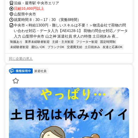
沿線・最寄駅 中央市エリア
日給10,400円以上
山梨県中央市
就業時間 8：30～17：30 （実働8時間）
中央市＜時給1300円・難しいスキルは不要！＞物流会社で荷物の問
い合わせ対応・データ入力【AE4128-1】 荷物の問合せ対応／データ
入力 山梨県中央市 山之神 派遣社員 求人の特徴 土日祝休み 夜...
制服あり
業界未経験者歓迎
主婦・主夫歓迎
フリーター歓迎
固定時間制
未経験者歓迎
週払いOK
ブランクOK
交通費支給
土日祝休み
友達と応募OK
同じ企業の求人
派遣社員