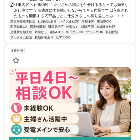
仕事内容 ＼仕事内容／ ☆小さめの部品を仕分けるるとっても簡単な
お仕事です☆ ※適度に体を動かしながらできる作業です 1)入庫され
たものを開梱する 2)部品ごとに仕分ける この繰り返しのみ！！！ ...
業界未経験者歓迎
社員登用あり
バイク通勤OK
学歴不問
車通勤OK
即日勤務OK
固定時間制
職場見学可
転勤なし
経験不問
未経験者歓迎
交通費全額支給
残業なし
週払いOK
即日払いOK
ブランクOK
長期歓迎
フルタイム歓迎
長期休暇あり
ピアスOK
派遣社員