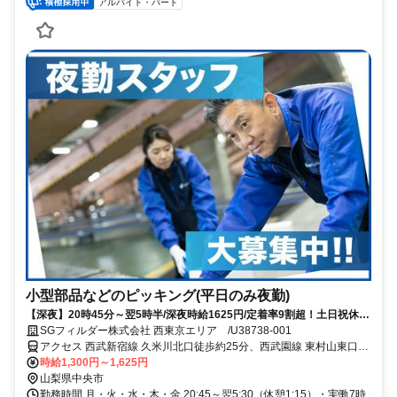
アルバイト・パート
小型部品などのピッキング(平日のみ夜勤)
【深夜】20時45分～翌5時半/深夜時給1625円/定着率9割超！土日祝休×
空調完備の快適ピッキング
SGフィルダー株式会社 西東京エリア /U38738-001
アクセス 西武新宿線 久米川北口徒歩約25分、西武園線 東村山東口徒
歩約29分、西武新宿線 東村山東口徒歩約29分 東花輪駅から車で7分
時給1,300円～1,625円
山梨県中央市
勤務時間 月・火・水・木・金 20:45～翌5:30（休憩1:15）・実働7時