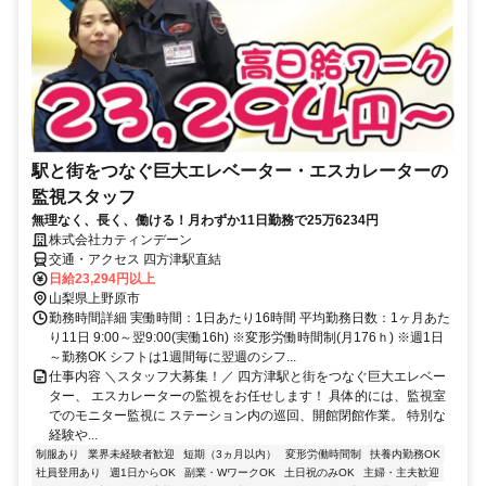
駅と街をつなぐ巨大エレベーター・エスカレーターの
監視スタッフ
無理なく、長く、働ける！月わずか11日勤務で25万6234円
株式会社カティンデーン
交通・アクセス 四方津駅直結
日給23,294円以上
山梨県上野原市
勤務時間詳細 実働時間：1日あたり16時間 平均勤務日数：1ヶ月あた
り11日 9:00～翌9:00(実働16h) ※変形労働時間制(月176ｈ) ※週1日
～勤務OK シフトは1週間毎に翌週のシフ...
仕事内容 ＼スタッフ大募集！／ 四方津駅と街をつなぐ巨大エレベー
ター、 エスカレーターの監視をお任せします！ 具体的には、監視室
でのモニター監視に ステーション内の巡回、開館閉館作業。 特別な
経験や...
制服あり
業界未経験者歓迎
短期（3ヵ月以内）
変形労働時間制
扶養内勤務OK
社員登用あり
週1日からOK
副業・WワークOK
土日祝のみOK
主婦・主夫歓迎