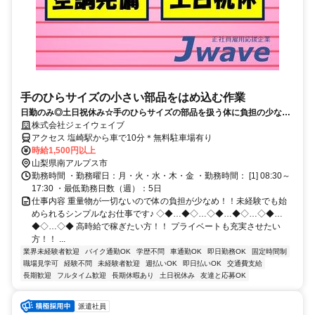
手のひらサイズの小さい部品をはめ込む作業
日勤のみ◎土日祝休み☆手のひらサイズの部品を扱う体に負担の少ない
作業♪
株式会社ジェイウェイブ
アクセス 塩崎駅から車で10分＊無料駐車場有り
時給1,500円以上
山梨県南アルプス市
勤務時間 ・勤務曜日：月・火・水・木・金 ・勤務時間： [1] 08:30～
17:30 ・最低勤務日数（週）：5日
仕事内容 重量物が一切ないので体の負担が少なめ！！未経験でも始
められるシンプルなお仕事です♪ ◇◆…◆◇…◇◆…◆◇…◇◆…
◆◇…◇◆ 高時給で稼ぎたい方！！ プライベートも充実させたい
方！！ ...
業界未経験者歓迎
バイク通勤OK
学歴不問
車通勤OK
即日勤務OK
固定時間制
職場見学可
経験不問
未経験者歓迎
週払いOK
即日払いOK
交通費支給
長期歓迎
フルタイム歓迎
長期休暇あり
土日祝休み
友達と応募OK
派遣社員