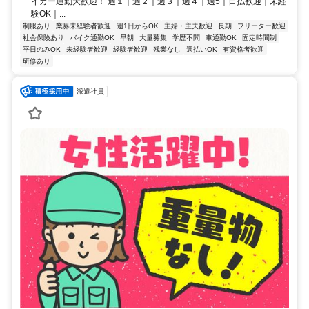
イカー通勤大歓迎！ 週１｜週２｜週３｜週４｜週5｜日払歓迎｜未経
験OK｜...
制服あり
業界未経験者歓迎
週1日からOK
主婦・主夫歓迎
長期
フリーター歓迎
社会保険あり
バイク通勤OK
早朝
大量募集
学歴不問
車通勤OK
固定時間制
平日のみOK
未経験者歓迎
経験者歓迎
残業なし
週払いOK
有資格者歓迎
研修あり
派遣社員