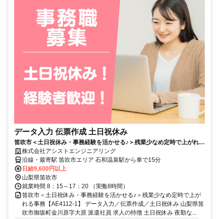
データ入力 伝票作成 土日祝休み
笛吹市＜土日祝休み・事務経験を活かせる♪＞残業少なめ定時で上がれる
事務【AE4112-1】
株式会社アシストエンジニアリング
沿線・最寄駅 笛吹市エリア 石和温泉駅から車で15分
日給9,600円以上
山梨県笛吹市
就業時間 8：15～17：20 （実働8時間）
笛吹市＜土日祝休み・事務経験を活かせる♪＞残業少なめ定時で上が
れる事務【AE4112-1】 データ入力／伝票作成／土日祝休み 山梨県笛
吹市御坂町金川原字大原 派遣社員 求人の特徴 土日祝休み 夜勤な...