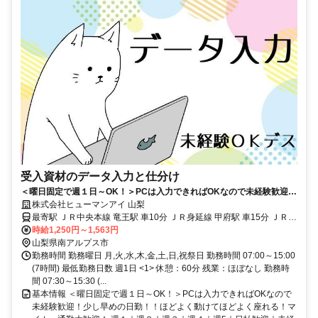
受入資材のデータ入力と仕分け
＜曜日固定で週１日～OK！＞PCは入力できればOKなので未経験歓迎！
少し早めの日勤！！ほどよく動けてほどよく座れる！マイカー通勤大歓
株式会社ヒューマンアイ 山梨
迎！
最寄駅 ＪＲ中央本線 竜王駅 車10分 ＪＲ身延線 甲府駅 車15分 ＪＲ中
央本線 韮崎駅 車15分 ＊車・バイク・自転車通勤大歓迎！ ＊駐車場完
時給1,250円～1,563円
備
山梨県南アルプス市
勤務時間 勤務曜日 月,火,水,木,金,土,日,祝祭日 勤務時間 07:00～15:00
(7時間) 最低勤務日数 週1日 <1> 休憩：60分 残業：ほぼなし 勤務時
間 07:30～15:30 (...
基本情報 ＜曜日固定で週１日～OK！＞PCは入力できればOKなので
未経験歓迎！少し早めの日勤！！ほどよく動けてほどよく座れる！マ