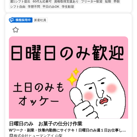
週1シフト提出
60代も応募可
資格取得支援あり
フリーター歓迎
短期
早朝
シフト自由
学歴不問
平日のみOK
学生歓迎
派遣社員
日曜日のみ お菓子の仕分け作業
Wワーク・副業・扶養内勤務にサイテキ！日曜日のみ週１日お仕事した
い方大歓迎！土日だけの週２もOK！週末の土日を使ってお小遣い稼ぎ！
株式会社ヒューマンアイ 山梨