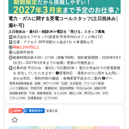
電力・ガスに関する受電コールスタッフ(土日祝休み│
週4~可)
土日祝休み・週4日～相談OK✨電話を「受ける」スタッフ募集
株式会社エフザタッチ(派遣先:甲府市内のオフィス/fts172)
交通・アクセス JR甲府駅から徒歩7分 ※車通勤も可
時給1,250円以上
山梨県甲府市
勤務時間詳細 9:00～17:00（実働7時間） 契約更新期間：2026年8月3
日(月)～2027年3月末までの短期／更新の可能性あり
仕事内容 平日のみ・週4日／5日選択OK！ 電力小売会社での受電業務
を 担当していただきます✨ ❶受電対応 ・電気やガスに関するお問い
合わせ対応 ・契約内容の確認 ・各種変更手続きのご案内 ❷デー...
業界未経験者歓迎
副業・WワークOK
主婦・主夫歓迎
フリーター歓迎
バイク通勤OK
学歴不問
車通勤OK
固定時間制
平日のみOK
経験不問
未経験者歓迎
午前
経験者歓迎
ネイルOK
週払いOK
即日払いOK
夕方
ブランクOK
交通費支給
ピアスOK
派遣社員