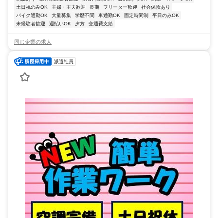
土日祝のみOK
主婦・主夫歓迎
長期
フリーター歓迎
社会保険あり
バイク通勤OK
大量募集
学歴不問
車通勤OK
固定時間制
平日のみOK
未経験者歓迎
週払いOK
夕方
交通費支給
同じ企業の求人
派遣社員