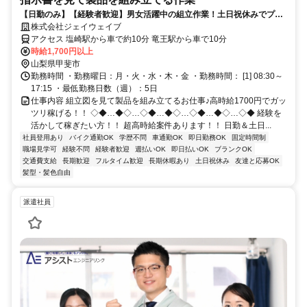
【日勤のみ】【経験者歓迎】男女活躍中の組立作業！土日祝休みでプラ
イベートも充実できる！
株式会社ジェイウェイブ
アクセス 塩崎駅から車で約10分 竜王駅から車で10分
時給1,700円以上
山梨県甲斐市
勤務時間 ・勤務曜日：月・火・水・木・金 ・勤務時間： [1] 08:30～
17:15 ・最低勤務日数（週）：5日
仕事内容 組立図を見て製品を組み立てるお仕事♪高時給1700円でガッ
ツリ稼げる！！ ◇◆…◆◇…◇◆…◆◇…◇◆…◆◇…◇◆ 経験を
活かして稼ぎたい方！！ 超高時給案件あります！！ 日勤＆土日...
社員登用あり
バイク通勤OK
学歴不問
車通勤OK
即日勤務OK
固定時間制
職場見学可
経験不問
経験者歓迎
週払いOK
即日払いOK
ブランクOK
交通費支給
長期歓迎
フルタイム歓迎
長期休暇あり
土日祝休み
友達と応募OK
髪型・髪色自由
派遣社員