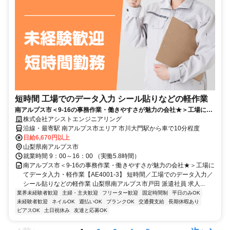
短時間 工場でのデータ入力 シール貼りなどの軽作業
南アルプス市＜9-16の事務作業・働きやすさが魅力の会社★＞工場にて
データ入力・軽作業【AE4001-3】
株式会社アシストエンジニアリング
沿線・最寄駅 南アルプス市エリア 市川大門駅から車で10分程度
日給6,670円以上
山梨県南アルプス市
就業時間 9：00～16：00 （実働5.8時間）
南アルプス市＜9-16の事務作業・働きやすさが魅力の会社★＞工場に
てデータ入力・軽作業【AE4001-3】 短時間／工場でのデータ入力／
シール貼りなどの軽作業 山梨県南アルプス市戸田 派遣社員 求人...
業界未経験者歓迎
主婦・主夫歓迎
フリーター歓迎
固定時間制
平日のみOK
未経験者歓迎
ネイルOK
週払いOK
ブランクOK
交通費支給
長期休暇あり
ピアスOK
土日祝休み
友達と応募OK