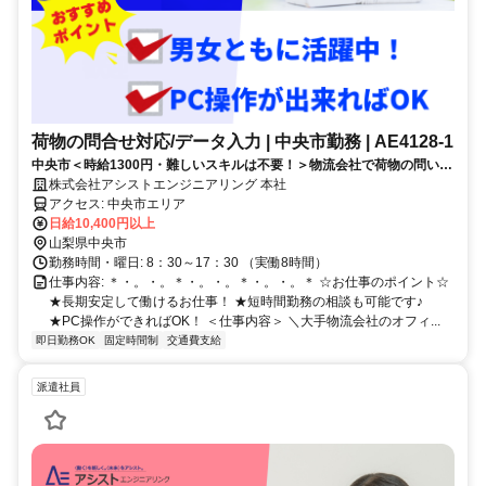
荷物の問合せ対応/データ入力 | 中央市勤務 | AE4128-1
中央市＜時給1300円・難しいスキルは不要！＞物流会社で荷物の問い合
わせ対応・データ入力
株式会社アシストエンジニアリング 本社
アクセス: 中央市エリア
日給10,400円以上
山梨県中央市
勤務時間・曜日: 8：30～17：30 （実働8時間）
仕事内容: ＊・。・。＊・。・。＊・。・。＊ ☆お仕事のポイント☆
★長期安定して働けるお仕事！ ★短時間勤務の相談も可能です♪
★PC操作ができればOK！ ＜仕事内容＞ ＼大手物流会社のオフィ...
即日勤務OK
固定時間制
交通費支給
派遣社員