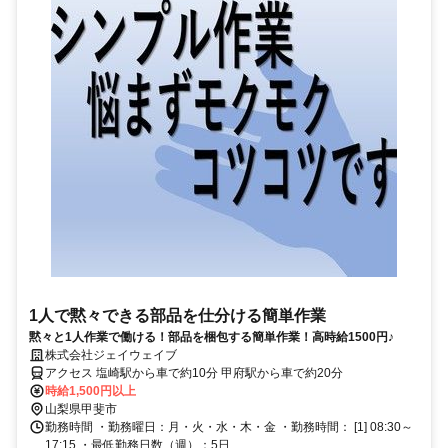
1人で黙々できる部品を仕分ける簡単作業
黙々と1人作業で働ける！部品を梱包する簡単作業！高時給1500円♪
株式会社ジェイウェイブ
アクセス 塩崎駅から車で約10分 甲府駅から車で約20分
時給1,500円以上
山梨県甲斐市
勤務時間 ・勤務曜日：月・火・水・木・金 ・勤務時間： [1] 08:30～
17:15 ・最低勤務日数（週）：5日