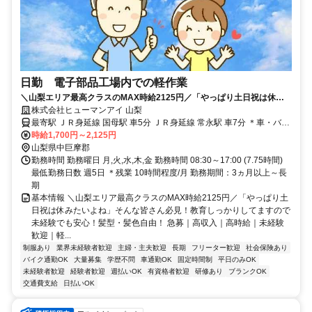
日勤 電子部品工場内での軽作業
＼山梨エリア最高クラスのMAX時給2125円／「やっぱり土日祝は休み
たいよね」そんな皆さん必見！教育しっかりしてますので未経験でも安
株式会社ヒューマンアイ 山梨
心！髪型・髪色自由！
最寄駅 ＪＲ身延線 国母駅 車5分 ＪＲ身延線 常永駅 車7分 ＊車・バイ
ク・自転車通勤大歓迎 ＊無料駐車場・無料駐輪場完備
時給1,700円～2,125円
山梨県中巨摩郡
勤務時間 勤務曜日 月,火,水,木,金 勤務時間 08:30～17:00 (7.75時間)
最低勤務日数 週5日 ＊残業 10時間程度/月 勤務期間：3ヵ月以上～長
期
基本情報 ＼山梨エリア最高クラスのMAX時給2125円／「やっぱり土
日祝は休みたいよね」そんな皆さん必見！教育しっかりしてますので
未経験でも安心！髪型・髪色自由！ 急募｜高収入｜高時給｜未経験
歓迎｜軽...
制服あり
業界未経験者歓迎
主婦・主夫歓迎
長期
フリーター歓迎
社会保険あり
バイク通勤OK
大量募集
学歴不問
車通勤OK
固定時間制
平日のみOK
未経験者歓迎
経験者歓迎
週払いOK
有資格者歓迎
研修あり
ブランクOK
交通費支給
日払いOK