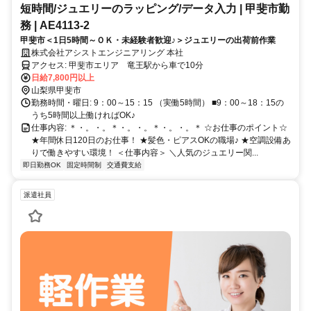
短時間/ジュエリーのラッピング/データ入力 | 甲斐市勤
務 | AE4113-2
甲斐市＜1日5時間～ＯＫ・未経験者歓迎♪＞ジュエリーの出荷前作業
株式会社アシストエンジニアリング 本社
アクセス: 甲斐市エリア 竜王駅から車で10分
日給7,800円以上
山梨県甲斐市
勤務時間・曜日: 9：00～15：15 （実働5時間） ■9：00～18：15の
うち5時間以上働ければOK♪
仕事内容: ＊・。・。＊・。・。＊・。・。＊ ☆お仕事のポイント☆
★年間休日120日のお仕事！ ★髪色・ピアスOKの職場♪ ★空調設備あ
りで働きやすい環境！ ＜仕事内容＞ ＼人気のジュエリー関...
即日勤務OK
固定時間制
交通費支給
派遣社員