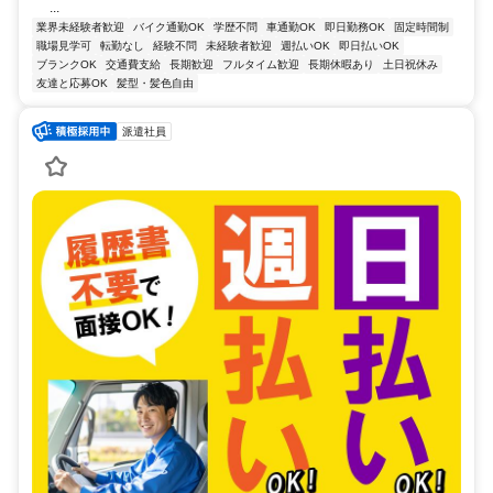
...
業界未経験者歓迎
バイク通勤OK
学歴不問
車通勤OK
即日勤務OK
固定時間制
職場見学可
転勤なし
経験不問
未経験者歓迎
週払いOK
即日払いOK
ブランクOK
交通費支給
長期歓迎
フルタイム歓迎
長期休暇あり
土日祝休み
友達と応募OK
髪型・髪色自由
派遣社員