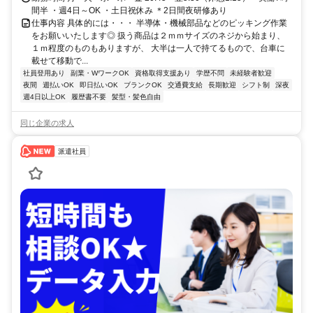
間半 ・週4日～OK ・土日祝休み ＊2日間夜研修あり
仕事内容 具体的には・・・ 半導体・機械部品などのピッキング作業
をお願いいたします◎ 扱う商品は２ｍｍサイズのネジから始まり、
１ｍ程度のものもありますが、 大半は一人で持てるもので、台車に
載せて移動で...
社員登用あり
副業・WワークOK
資格取得支援あり
学歴不問
未経験者歓迎
夜間
週払いOK
即日払いOK
ブランクOK
交通費支給
長期歓迎
シフト制
深夜
週4日以上OK
履歴書不要
髪型・髪色自由
同じ企業の求人
派遣社員