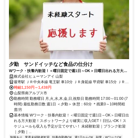
夕勤 サンドイッチなど食品の仕分け
Wワーク・扶養内歓迎！＜曜日固定で週1日～OK＞日曜日出れる方大歓
迎！スポットワークより確実に収入GET！日払いOK！スケジュールも収
株式会社ヒューマンアイ 山梨
入も予定が立てやすい！
最寄駅 ＪＲ中央本線 竜王駅 車10分 ＪＲ身延線 甲府駅 車15分 ＪＲ中
央本線 韮崎駅 車15分 ＊車・バイク・自転車通勤大歓迎！ ＊駐車場完
時給1,150円～1,438円
備
山梨県南アルプス市
勤務時間 勤務曜日 月,火,水,木,金,日,祝祭日 勤務時間 17:00～01:00 (7
時間) 最低勤務日数 週1日 ＜夕勤＞ 休憩：60分 ＊残業0～10時間程
度/月
基本情報 Wワーク・扶養内歓迎！＜曜日固定で週1日～OK＞日曜日出
れる方大歓迎！スポットワークより確実に収入GET！日払いOK！ス
ケジュールも収入も予定が立てやすい！ 未経験歓迎｜ブランク歓迎
｜夕勤｜...
制服あり
業界未経験者歓迎
扶養内勤務OK
週1日からOK
副業・WワークOK