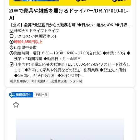
2t車で家具や雑貨を届けるドライバー/DR:YP010-01-
AI
【公式】急募!!最短翌日からの勤務も可!!◆日払い・週払いOK!!◆月収
38万円以上◆寮完備◆土日祝休み◆正社員登用制度あり◆履歴書不要
株式会社ドライブトライブ
アクセス: 小井川駅 車6分
時給1,650円以上
山梨県中央市
勤務時間・曜日: 8:30～19:30 6:00～17:00(交代制) ◆休憩：60分 ◆
残業：2時間程度 ◆勤務日：月～金曜日
仕事内容: ※電話応募大歓迎※ TEL：050-5447-0940 スピード対応し
ます!! ◆2t車にて家具や雑貨などの配送・集荷業務 ◆配送先：店舗
◆1日2便、配送件数20件 ◆20代活躍中...
社員登用あり
即日勤務OK
交通費支給
シフト制
派遣社員