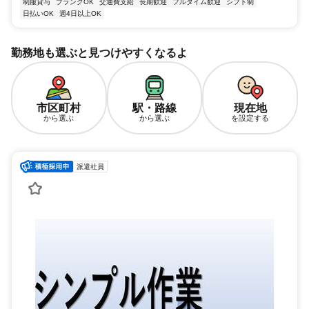
制服貸与
ブランクOK
交通費支給
長期歓迎
フルタイム歓迎
シフト制
日払いOK
週4日以上OK
勤務地も選ぶと見つけやすくなるよ
市区町村
駅・路線
現在地
から選ぶ
から選ぶ
を設定する
派遣社員