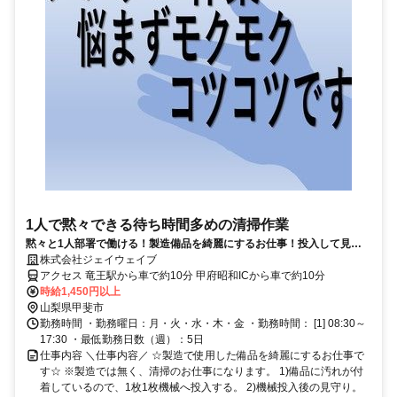
1人で黙々できる待ち時間多めの清掃作業
黙々と1人部署で働ける！製造備品を綺麗にするお仕事！投入して見守
りするだけ♪日勤×土日休み×残業無し♪
株式会社ジェイウェイブ
アクセス 竜王駅から車で約10分 甲府昭和ICから車で約10分
時給1,450円以上
山梨県甲斐市
勤務時間 ・勤務曜日：月・火・水・木・金 ・勤務時間： [1] 08:30～
17:30 ・最低勤務日数（週）：5日
仕事内容 ＼仕事内容／ ☆製造で使用した備品を綺麗にするお仕事で
す☆ ※製造では無く、清掃のお仕事になります。 1)備品に汚れが付
着しているので、1枚1枚機械へ投入する。 2)機械投入後の見守り。