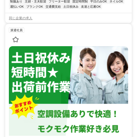
制服あり
主婦・主夫歓迎
フリーター歓迎
固定時間制
平日のみOK
ネイルOK
週払いOK
ブランクOK
交通費支給
土日祝休み
友達と応募OK
同じ企業の求人
派遣社員