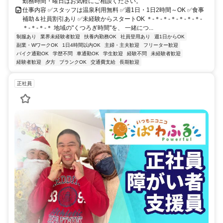
勤務時間・曜日はお気軽にご相談ください。
仕事内容 ✅スタッフは温泉利用無料 ✅週1日・1日2時間～OK ✅食事
補助＆社員割引あり ✅未経験からスタートOK ＊‐＊‐＊‐＊‐＊‐＊‐＊‐
＊‐＊‐＊‐＊ 地域の"くつろぎ時間"を、 一緒につ...
制服あり
業界未経験者歓迎
扶養内勤務OK
社員登用あり
週1日からOK
副業・WワークOK
1日4時間以内OK
主婦・主夫歓迎
フリーター歓迎
バイク通勤OK
学歴不問
車通勤OK
学生歓迎
経験不問
未経験者歓迎
経験者歓迎
夕方
ブランクOK
交通費支給
長期歓迎
正社員