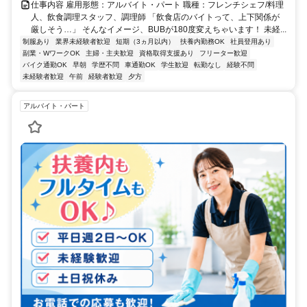
仕事内容 雇用形態：アルバイト・パート 職種：フレンチシェフ/料理
人、飲食調理スタッフ、調理師 「飲食店のバイトって、上下関係が
厳しそう…」 そんなイメージ、BUBが180度変えちゃいます！ 未経...
制服あり
業界未経験者歓迎
短期（3ヵ月以内）
扶養内勤務OK
社員登用あり
副業・WワークOK
主婦・主夫歓迎
資格取得支援あり
フリーター歓迎
バイク通勤OK
早朝
学歴不問
車通勤OK
学生歓迎
転勤なし
経験不問
未経験者歓迎
午前
経験者歓迎
夕方
アルバイト・パート