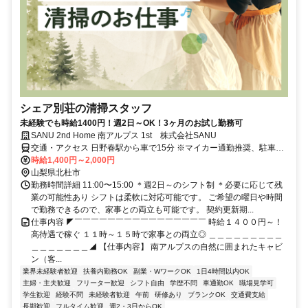
シェア別荘の清掃スタッフ
未経験でも時給1400円！週2日～OK！3ヶ月のお試し勤務可
SANU 2nd Home 南アルプス 1st 株式会社SANU
交通・アクセス 日野春駅から車で15分 ※マイカー通勤推奨、駐車場
完備／交通費支給！
時給1,400円～2,000円
山梨県北杜市
勤務時間詳細 11:00〜15:00 ＊週︎2日～のシフト制 ＊必要に応じて残
業の可能性あり シフトは柔軟に対応可能です。 ご希望の曜日や時間
で勤務できるので、家事との両立も可能です。 契約更新期...
仕事内容 ◤￣￣￣￣￣￣￣￣￣￣￣￣￣￣￣￣ 時給１４００円～！
高待遇で稼ぐ １１時～１５時で家事との両立◎ ＿＿＿＿＿＿＿＿＿
＿＿＿＿＿＿＿◢ 【仕事内容】 南アルプスの自然に囲まれたキャビ
ン（客...
業界未経験者歓迎
扶養内勤務OK
副業・WワークOK
1日4時間以内OK
主婦・主夫歓迎
フリーター歓迎
シフト自由
学歴不問
車通勤OK
職場見学可
学生歓迎
経験不問
未経験者歓迎
午前
研修あり
ブランクOK
交通費支給
長期歓迎
フルタイム歓迎
週2・3日からOK