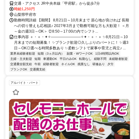
交通・アクセス JR中央本線「甲府駅」から徒歩7分
時給1,250円
山梨県甲府市
勤務時間詳細 【期間】 8月21日～10月末まで 居心地が良ければ 長期
への切り替えも応相談♪ 2027年3月まで勤務可能な方も大歓迎！ ＜月
～金の週3日～OK＞ ⏰8:50～17:00の内でシフト...
仕事内容 ＋・＋・✦✧――――――――✧✦・＋・＋ ✨8月21日～10
月末までの短期募集！ ✨ブランク歓迎◎久しぶりのパートに！ ✨週3
日～OK◎選べる時間多数あり ✨柔軟シフトで家事や育児と両立♪ ...
業界未経験者歓迎
短期（3ヵ月以内）
副業・WワークOK
1日4時間以内OK
主婦・主夫歓迎
短期
車通勤OK
平日のみOK
転勤なし
経験不問
未経験者歓迎
交通費全額支給
午前
経験者歓迎
ネイルOK
残業なし
研修あり
夕方
ブランクOK
交通費支給
アルバイト・パート