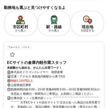
勤務地も選ぶと見つけやすくなるよ
市区町村
駅・路線
現在地
から選ぶ
から選ぶ
を設定する
アルバイト・パート
ECサイトの倉庫内軽作業スタッフ
未経験から始める、かんたん出荷ワーク！
株式会社ドラゴンスレイヤー 南部倉庫
交通・アクセス 身延線内船駅から車で6分
時給1,100円以上
山梨県南巨摩郡
勤務時間詳細 9:00～15:00 実働4時間 9:00～16:00 実働5時間 60分の
休憩あり 勤務日・時間等のご希望は、お気軽にご相談ください。
仕事内容 ＜＜＜仕事内容＞＞＞ ￣￣￣￣￣￣￣￣￣￣￣￣￣￣￣￣
￣￣￣ 大手ECサイトや自社サイトで 注文があった商品の出荷作業で
す。 具体的には… 商品の梱包・発送準備のお仕事 （受注された商...