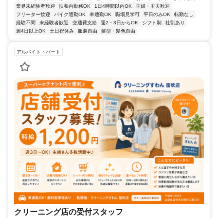
業界未経験者歓迎
扶養内勤務OK
1日4時間以内OK
主婦・主夫歓迎
フリーター歓迎
バイク通勤OK
車通勤OK
職場見学可
平日のみOK
転勤なし
経験不問
未経験者歓迎
交通費支給
週2・3日からOK
シフト制
社割あり
週4日以上OK
土日祝休み
服装自由
髪型・髪色自由
アルバイト・パート
クリーニング店の受付スタッフ