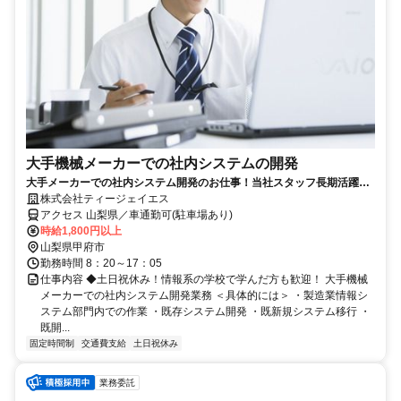
大手機械メーカーでの社内システムの開発
大手メーカーでの社内システム開発のお仕事！当社スタッフ長期活躍中
です☆【山梨県】
株式会社ティージェイエス
アクセス 山梨県／車通勤可(駐車場あり)
時給1,800円以上
山梨県甲府市
勤務時間 8：20～17：05
仕事内容 ◆土日祝休み！情報系の学校で学んだ方も歓迎！ 大手機械
メーカーでの社内システム開発業務 ＜具体的には＞ ・製造業情報シ
ステム部門内での作業 ・既存システム開発 ・既新規システム移行 ・
既開...
固定時間制
交通費支給
土日祝休み
業務委託