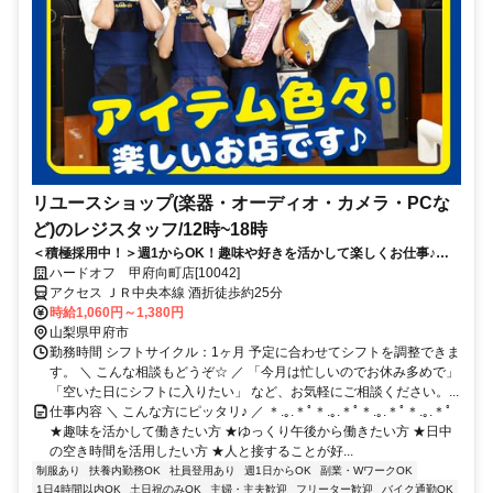
リユースショップ(楽器・オーディオ・カメラ・PCな
ど)のレジスタッフ/12時~18時
＜積極採用中！＞週1からOK！趣味や好きを活かして楽しくお仕事♪未
経験OK！シフトは柔軟に対応可能！
ハードオフ 甲府向町店[10042]
アクセス ＪＲ中央本線 酒折徒歩約25分
時給1,060円～1,380円
山梨県甲府市
勤務時間 シフトサイクル：1ヶ月 予定に合わせてシフトを調整できま
す。 ＼ こんな相談もどうぞ☆ ／ 「今月は忙しいのでお休み多めで」
「空いた日にシフトに入りたい」 など、お気軽にご相談ください。...
仕事内容 ＼ こんな方にピッタリ♪ ／ ＊.｡.＊ﾟ＊.｡.＊ﾟ＊.｡.＊ﾟ＊.｡.＊ﾟ
★趣味を活かして働きたい方 ★ゆっくり午後から働きたい方 ★日中
の空き時間を活用したい方 ★人と接することが好...
制服あり
扶養内勤務OK
社員登用あり
週1日からOK
副業・WワークOK
1日4時間以内OK
土日祝のみOK
主婦・主夫歓迎
フリーター歓迎
バイク通勤OK