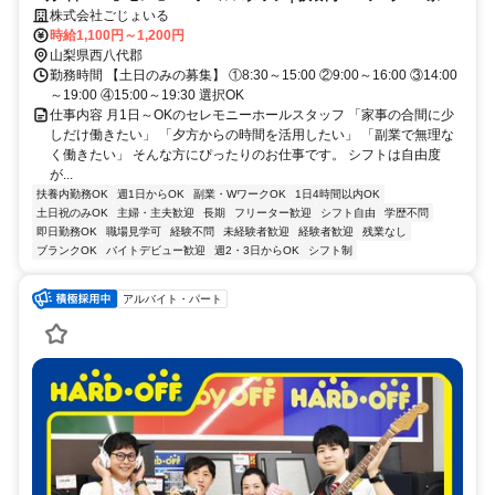
と両立しながら働ける！未経験OK
株式会社ごじょいる
時給1,100円～1,200円
山梨県西八代郡
勤務時間 【土日のみの募集】 ①8:30～15:00 ②9:00～16:00 ③14:00
～19:00 ④15:00～19:30 選択OK
仕事内容 月1日～OKのセレモニーホールスタッフ 「家事の合間に少
しだけ働きたい」 「夕方からの時間を活用したい」 「副業で無理な
く働きたい」 そんな方にぴったりのお仕事です。 シフトは自由度
が...
扶養内勤務OK
週1日からOK
副業・WワークOK
1日4時間以内OK
土日祝のみOK
主婦・主夫歓迎
長期
フリーター歓迎
シフト自由
学歴不問
即日勤務OK
職場見学可
経験不問
未経験者歓迎
経験者歓迎
残業なし
ブランクOK
バイトデビュー歓迎
週2・3日からOK
シフト制
アルバイト・パート