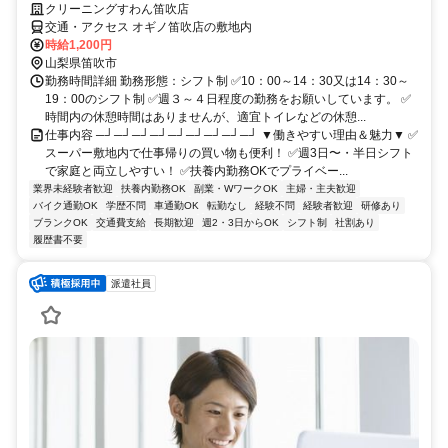
クリーニングすわん笛吹店
交通・アクセス オギノ笛吹店の敷地内
時給1,200円
山梨県笛吹市
勤務時間詳細 勤務形態：シフト制 ✅10：00～14：30又は14：30～
19：00のシフト制 ✅週３～４日程度の勤務をお願いしています。 ✅
時間内の休憩時間はありませんが、適宜トイレなどの休憩...
仕事内容 ─┘─┘─┘─┘─┘─┘─┘─┘─┘ ▼働きやすい理由＆魅力▼ ✅
スーパー敷地内で仕事帰りの買い物も便利！ ✅週3日〜・半日シフト
で家庭と両立しやすい！ ✅扶養内勤務OKでプライベー...
業界未経験者歓迎
扶養内勤務OK
副業・WワークOK
主婦・主夫歓迎
バイク通勤OK
学歴不問
車通勤OK
転勤なし
経験不問
経験者歓迎
研修あり
ブランクOK
交通費支給
長期歓迎
週2・3日からOK
シフト制
社割あり
履歴書不要
派遣社員