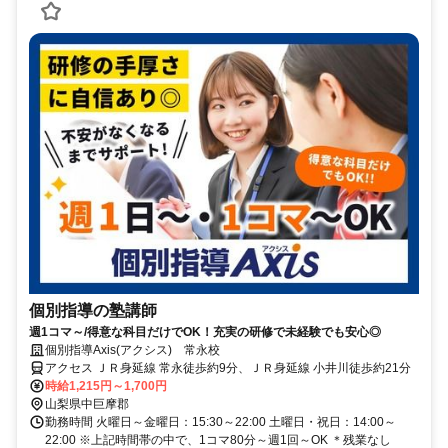
個別指導の塾講師
週1コマ～/得意な科目だけでOK！充実の研修で未経験でも安心◎
個別指導Axis(アクシス) 常永校
アクセス ＪＲ身延線 常永徒歩約9分、ＪＲ身延線 小井川徒歩約21分
時給1,215円～1,700円
山梨県中巨摩郡
勤務時間 火曜日～金曜日：15:30～22:00 土曜日・祝日：14:00～
22:00 ※上記時間帯の中で、1コマ80分～週1回～OK ＊残業なし