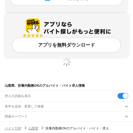
アプリを無料ダウンロード
山梨県、扶養内勤務OKのアルバイト・バイト求人情報
求人の詳細を表示
条件を追加・変更して検索
市区町村を追加・変更
関連キーワード
山梨県 扶養内勤務ok
山梨県 扶養内 ok
長崎県 扶養内勤務OK 扶養内
山梨県
駅を追加・変更
バイトTOP
山梨県
扶養内勤務OKのアルバイト・バイト・求人
山形県 扶養内勤務
茨城県 扶養内勤務 ok
山梨県
すべて