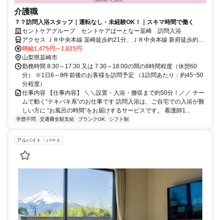
介護職
？？訪問入浴スタッフ｜運転なし・未経験OK！｜スキマ時間で働く
セントケアグループ セントケアぱーとなー韮崎 訪問入浴
アクセス ＪＲ中央本線 韮崎徒歩約21分、ＪＲ中央本線 新府徒歩約61
分、ＪＲ中央本線 塩崎出入口1徒歩約65分 JR中央本線「韮崎駅」よ
時給1,475円～1,825円
り徒歩20分
山梨県韮崎市
勤務時間 8:30～17:30 又は 7:30～18:00の間の8時間程度（休憩60
分） ※1日6～8件前後のお客様を訪問予定 （1訪問あたり：約45~50
分程度）
仕事内容 【仕事内容】 ＼＼設置・入浴・撤収まで約50分！／／ チー
ムで動く“テキパキ系”のお仕事です 訪問入浴は、ご自宅での入浴が難
しい方に “お風呂の時間”をお届けするサービスです。 看護師1...
学歴不問
交通費全額支給
ブランクOK
シフト制
アルバイト・パート