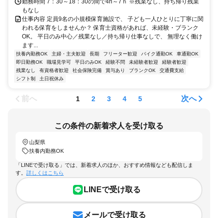
勤務時間 7：30～18：30の間で4h～7ｈ ※残業なし、持ち帰り残業
もなし
仕事内容 定員9名の小規模保育施設で、 子ども一人ひとりに丁寧に関
われる保育をしませんか？ 保育士資格があれば、未経験・ブランク
OK。 平日のみ中心／残業なし／持ち帰り仕事なしで、 無理なく働け
ます...
扶養内勤務OK
主婦・主夫歓迎
長期
フリーター歓迎
バイク通勤OK
車通勤OK
即日勤務OK
職場見学可
平日のみOK
経験不問
未経験者歓迎
経験者歓迎
残業なし
有資格者歓迎
社会保険完備
賞与あり
ブランクOK
交通費支給
シフト制
土日祝休み
前へ
次へ
1
2
3
4
5
この条件の新着求人を受け取る
山梨県
扶養内勤務OK
「LINEで受け取る」では、新着求人のほか、おすすめ情報なども配信しま
す。
詳しくはこちら
LINEで受け取る
メールで受け取る