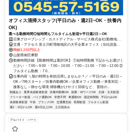
オフィス清掃スタッフ(平日のみ・週2日~OK・扶養内
OK)
選べる勤務時間◎短時間もフルタイムも歓迎✨平日週2日～OK
日東グローブシップ・カストディアル・サービス株式会社(勤務地:富
士川町)
交通・アクセス 富士川町増穂地区の大手企業オフィス（当社請負
先）
時給1,150円以上
山梨県南巨摩郡
勤務時間詳細 【勤務時間は選択OK】 ①短時間勤務 下記からお選びく
ださい ・7:00～9:00 ・7:00～10:00 ・7:00～11:00 ・7:00～12:00 ②
フルタイム勤務 ・7:0...
仕事内容 ＼朝の時間を有効活用しませんか？／ ✅平日のみ・週2日～
OK ✅7時スタート ✅扶養内勤務OK ✅企業オフィス勤務 ✅来客対応・
接客なし ✅静かな環境 掃除機がけやゴミ回収など、 普段の...
制服あり
業界未経験者歓迎
扶養内勤務OK
副業・WワークOK
主婦・主夫歓迎
フリーター歓迎
バイク通勤OK
学歴不問
車通勤OK
固定時間制
平日のみOK
未経験者歓迎
午前
ブランクOK
交通費支給
長期歓迎
フルタイム歓迎
週2・3日からOK
週4日以上OK
土日祝休み
アルバイト・パート