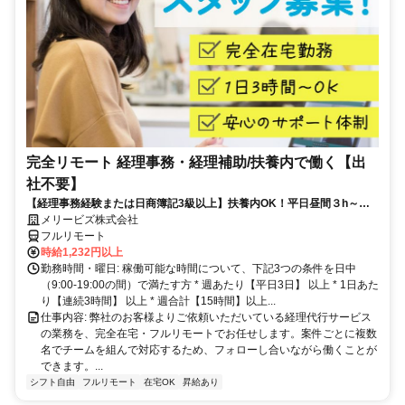
完全リモート 経理事務・経理補助/扶養内で働く【出
社不要】
【経理事務経験または日商簿記3級以上】扶養内OK！平日昼間３h～。
完全在宅で育児・介護中の方も大歓迎♪
メリービズ株式会社
フルリモート
時給1,232円以上
勤務時間・曜日: 稼働可能な時間について、下記3つの条件を日中
（9:00-19:00の間）で満たす方 * 週あたり【平日3日】 以上 * 1日あた
り【連続3時間】 以上 * 週合計【15時間】以上...
仕事内容: 弊社のお客様よりご依頼いただいている経理代行サービス
の業務を、完全在宅・フルリモートでお任せします。案件ごとに複数
名でチームを組んで対応するため、フォローし合いながら働くことが
できます。...
シフト自由
フルリモート
在宅OK
昇給あり