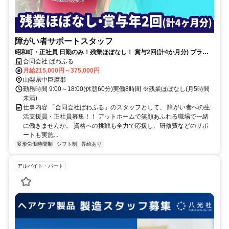
障がい者サポートスタッフ
昭和町・正社員 日勤のみ！残業ほぼなし！ 賞与2回(計4か月分) ブラン
クOK♪
合同会社 ぱわふる
月給215,000円～375,000円
山梨県中巨摩郡
勤務時間 9:00～18:00(休憩60分)実働8時間 ※残業ほぼなし(月5時間
未満)
仕事内容 「合同会社ぱわふる」のスタッフとして、 障がい者への生
活支援員・正社員募集！！ アットホームで笑顔あふれる職場で一緒
に働きませんか。 資格への挑戦も全力で応援し、研修費などのサポ
ートも実施...
変形労働時間制
シフト制
昇給あり
アルバイト・パート