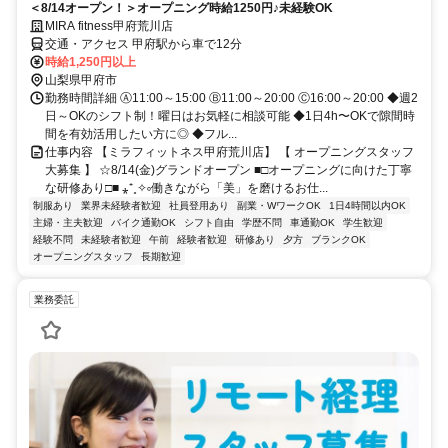
＜8/14オープン！＞オープニング時給1250円♪未経験OK
MIRA fitness甲府荒川店
交通・アクセス 甲府駅から車で12分
時給1,250円以上
山梨県甲府市
勤務時間詳細 Ⓐ11:00～15:00 Ⓑ11:00～20:00 Ⓒ16:00～20:00 ◆週2
日～OKのシフト制！曜日はお気軽に相談可能 ◆1日4h〜OKで隙間時
間を有効活用したい方に◎ ◆フル...
仕事内容 【ミラフィットネス甲府荒川店】 【 オープニングスタッフ
大募集 】 ☆8/14(金)グランドオープン ■□オープニングに向けた丁寧
な研修あり□■ ⁎⁺˳✧༚働きながら「美」を磨けるお仕...
制服あり
業界未経験者歓迎
社員登用あり
副業・WワークOK
1日4時間以内OK
主婦・主夫歓迎
バイク通勤OK
シフト自由
学歴不問
車通勤OK
学生歓迎
経験不問
未経験者歓迎
午前
経験者歓迎
研修あり
夕方
ブランクOK
オープニングスタッフ
長期歓迎
業務委託