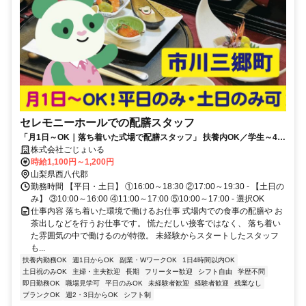
セレモニーホールでの配膳スタッフ
「月1日～OK｜落ち着いた式場で配膳スタッフ」 扶養内OK／学生～40
代女性活躍中／自由シフト
株式会社ごじょいる
時給1,100円～1,200円
山梨県西八代郡
勤務時間 【平日・土日】 ①16:00～18:30 ②17:00～19:30 - 【土日の
み】 ③10:00～16:00 ④11:00～17:00 ⑤10:00～17:00 - 選択OK
仕事内容 落ち着いた環境で働けるお仕事 式場内での食事の配膳や お
茶出しなどを行うお仕事です。 慌ただしい接客ではなく、 落ち着い
た雰囲気の中で働けるのが特徴。 未経験からスタートしたスタッフ
も...
扶養内勤務OK
週1日からOK
副業・WワークOK
1日4時間以内OK
土日祝のみOK
主婦・主夫歓迎
長期
フリーター歓迎
シフト自由
学歴不問
即日勤務OK
職場見学可
平日のみOK
未経験者歓迎
経験者歓迎
残業なし
ブランクOK
週2・3日からOK
シフト制