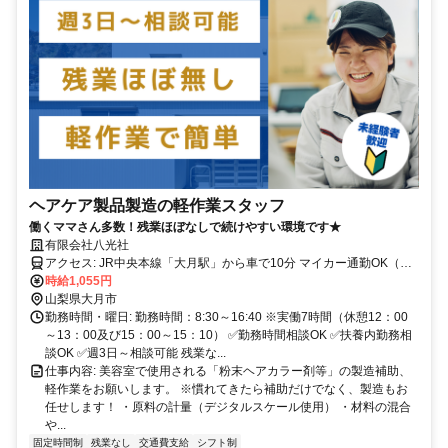
ヘアケア製品製造の軽作業スタッフ
働くママさん多数！残業ほぼなしで続けやすい環境です★
有限会社八光社
アクセス: JR中央本線「大月駅」から車で10分 マイカー通勤OK（駐
車場完備）
時給1,055円
山梨県大月市
勤務時間・曜日: 勤務時間：8:30～16:40 ※実働7時間（休憩12：00
～13：00及び15：00～15：10） ✅勤務時間相談OK ✅扶養内勤務相
談OK ✅週3日～相談可能 残業な...
仕事内容: 美容室で使用される「粉末ヘアカラー剤等」の製造補助、
軽作業をお願いします。 ※慣れてきたら補助だけでなく、製造もお
任せします！ ・原料の計量（デジタルスケール使用） ・材料の混合
や...
固定時間制
残業なし
交通費支給
シフト制