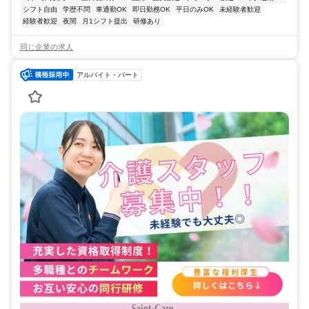
シフト自由
学歴不問
車通勤OK
即日勤務OK
平日のみOK
未経験者歓迎
経験者歓迎
夜間
月1シフト提出
研修あり
同じ企業の求人
アルバイト・パート