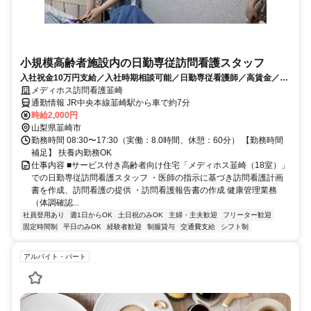
小規模高齢者施設内の日勤専従訪問看護スタッフ
入社祝金10万円支給／入社時期相談可能／日勤専従看護師／高賃金／週
1日～就業可能
メディホス訪問看護韮崎
通勤情報 JR中央本線韮崎駅から車で約7分
時給2,000円
山梨県韮崎市
勤務時間 08:30〜17:30（実働：8.0時間、休憩：60分） 【勤務時間
補足】 扶養内勤務OK
仕事内容 ■サービス付き高齢者向け住宅「メディホス韮崎（18室）」
での日勤専従訪問看護スタッフ ・医師の指示に基づき訪問看護計画
書を作成、訪問看護の提供 ・訪問看護報告書の作成 健康管理業務
（体調確認...
社員登用あり
週1日からOK
土日祝のみOK
主婦・主夫歓迎
フリーター歓迎
固定時間制
平日のみOK
経験者歓迎
制服貸与
交通費支給
シフト制
アルバイト・パート