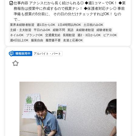
仕事内容 アクシスだから長く続けられる◎ ◆週1コマ～でOK！ ◆業
務報告は授業中に作成するので残業ナシ！ ◆保護者対応ナシ◎ 事前
準備も授業の5分前に、 その日の分だけチェックすればOK！ なの
で...
業界未経験者歓迎
週1日からOK
1日4時間以内OK
土日祝のみOK
主婦・主夫歓迎
平日のみOK
経験不問
英語
未経験者歓迎
経験者歓迎
ネイルOK
ブランクOK
交通費支給
長期歓迎
週2・3日からOK
ピアスOK
週4日以上OK
服装自由
履歴書不要
友達と応募OK
アルバイト・パート