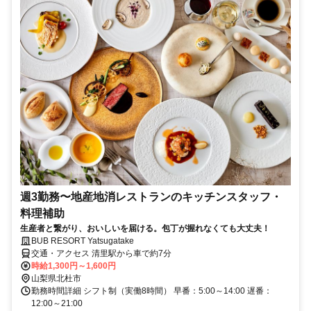
週3勤務〜地産地消レストランのキッチンスタッフ・
料理補助
生産者と繋がり、おいしいを届ける。包丁が握れなくても大丈夫！
BUB RESORT Yatsugatake
交通・アクセス 清里駅から車で約7分
時給1,300円～1,600円
山梨県北杜市
勤務時間詳細 シフト制（実働8時間） 早番：5:00～14:00 遅番：
12:00～21:00