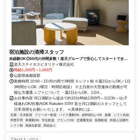
宿泊施設の清掃スタッフ
未経験OK◎60代の仲間多数！楽天グループで安心してスタートできる
無人宿泊施設の清掃スタッフ
楽天ステイホスピタリティ株式会社
時給1,300円～1,400円
山梨県南都留郡
勤務時間 10:00～15:00の間で3時間 ※シフト制 ※週2日からOK／1日
3時間からOK（曜日・時間応相談） ※土日祝や大型連休の勤務が可
能な方優遇 シフトについて ・週2日からOK、1日4...
お仕事内容 河口湖駅から徒歩で約10分/時給1300円～/1日3h～/お子
様連れOK/扶養内OK Rakuten STAY 富士河口湖駅のスタッフとして
日常清掃をお願いいたします。 ≪具体的には...
主婦・主夫歓迎
フリーター歓迎
バイク通勤OK
給料前払いOK
急募
シフト自由
学歴不問
車通勤OK
学生歓迎
ブランクOK
交通費支給
長期歓迎
外国人活躍中
シフト制
高校生歓迎
昇給あり
アルバイト・パート