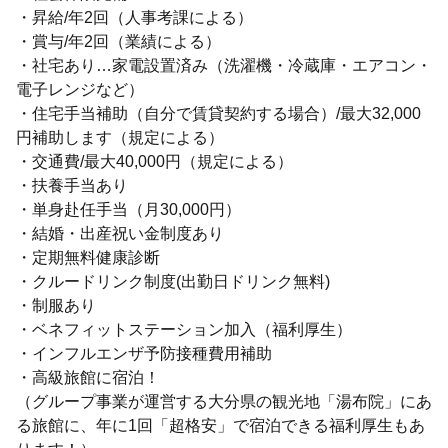
・昇給/年2回（人事考課による）
・賞与/年2回（業績による）
・社宅あり…家電設置済み（洗濯機・冷蔵庫・エアコン・
電子レンジなど）
・住宅手当補助（自分で賃貸契約する場合）/最大32,000
円補助します（規定による）
・交通費/最大40,000円（規定による）
・扶養手当あり
・単身赴任手当（月30,000円）
・結婚・出産祝い金制度あり
・定期無料健康診断
・クルードリンク制度(出勤日ドリンク無料)
・制服あり
・ベネフィットステーション加入（福利厚生）
・インフルエンザ予防接種費用補助
・高級旅館に宿泊！
（グループ事業が運営する大分県の観光地「湯布院」にあ
る旅館に、年に1回「超格安」で宿泊できる福利厚生もあ