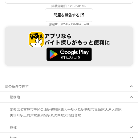
掲載開始日：
2025/01/09
問題を報告する
原稿ID：
02dbe19b0b2ffad8
他の条件で探す
勤務地
愛知県
名古屋市
中区
金山駅
鶴舞駅
東大手駅
伏見駅
栄駅
市役所駅
久屋大通駅
矢場町駅
上前津駅
東別院駅
丸の内駅
大須観音駅
職種