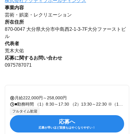
株式会社アクティブホールディングス
事業内容
芸術・娯楽・レクリエーション
所在住所
870-0047 大分県大分市中島西2-1-3-7F大分ファーストビ
ル
代表者
荒木大佑
応募に関するお問い合わせ
0975787071
月給222,000円～258,000円
■勤務時間 （1）8:30～17:30 （2）13:30～22:30 ※（1）（2）のシフト制で休憩1時間（実働8時間） または8:30～22:30の間で実働8時間勤務 ■シフト ※シフト・収入例 【下記条件の場合】 ＊月額給与：258,000円 ＊賃貸家賃70,000円 ＊配偶者1名、子供2名 ＊自宅から店舗まで公共交通機関で月40,000円 ＊単身赴任で社宅入居 【収入例】※合計支給額「380,000円」 ▼月額給与：258,000円 ▼住宅手当：32,000円 ▼扶養手当：20,000円（配偶者10,000円＋子供5,000円×2） ▼交通費：40,000円 ▼単身赴任手当：30,000円 ＊「店長」の収入目安＊ 上記条件で合計支給金額「436,000円」 ■勤務曜日 日 月 火 水 木 金 土 ■労働時間 実働時間：1日あたり8時間 平均勤務日数：1ヶ月あたり20日〜22日 平均残業時間：1ヶ月あたり5時間0分〜10時間0分 平均所定労働時間：1ヶ月あたり172時間
フルタイム歓迎
応募へ
応募が早いほど面接もはやくなりやすい！