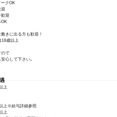
ークOK
歓迎
ン歓迎
OK
に働きに出る方も歓迎！
は18歳以上
すので
も安心して下さい｡
待遇
円以上
5円以上※給与詳細参照
円以上