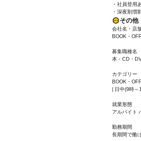
・社員登用
・深夜割増
その他
会社名・店
BOOK・O
募集職種名
本・CD・D
カテゴリー
BOOK・OFF
| 日中(9時
就業形態
アルバイト 
勤務期間
長期間で働