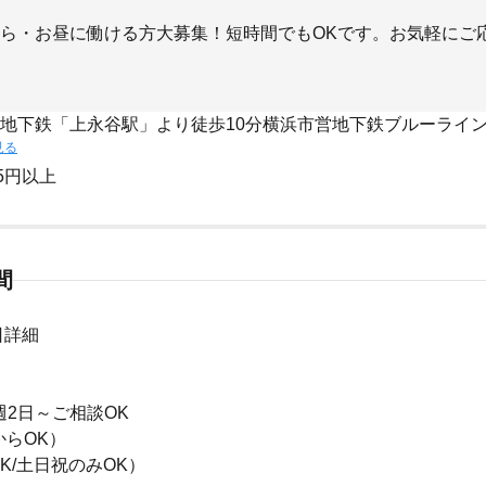
ら・お昼に働ける方大募集！短時間でもOKです。お気軽にご
 地下鉄「上永谷駅」より徒歩10分横浜市営地下鉄ブルーライン
見る
25円以上
間
日詳細
､週2日～ご相談OK
からOK）
K/土日祝のみOK）