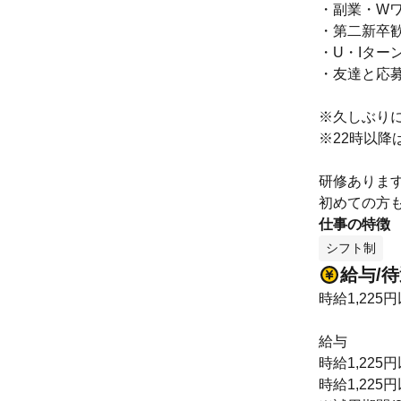
・副業・Wワ
・第二新卒
・U・Iター
・友達と応募
※久しぶり
※22時以降
研修ありま
初めての方
仕事の特徴
シフト制
給与/
時給1,225
給与
時給1,22
時給1,225