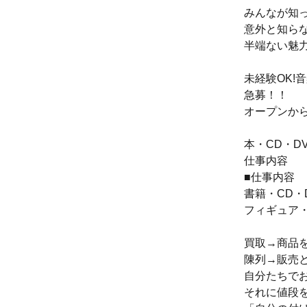
みんなが知っ
意外と知らな
半端ない魅力の
未経験OK!
急募！！
オープンか
本・CD・
仕事内容
■仕事内容
書籍・CD・
フィギュア
買取→商品
陳列→販売
自分たちで
それに値段