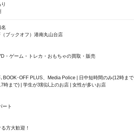
あり
割
舗名
FF（ブックオフ）港南丸山台店
VD・ゲーム・トレカ・おもちゃの買取・販売
､BOOK･OFF PLUS、Media Police | 日中短時間のみ(12時ま
～17時まで) | 学生が3割以上のお店 | 女性が多いお店
パート
ける方大歓迎！