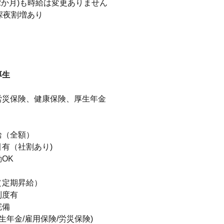
2か月)も時給は変更ありません
深夜割増あり
り
厚生
】
労災保険、健康保険、厚生年金
給（全額）
有（社割あり)
OK
（定期昇給）
制度有
完備
厚生年金/雇用保険/労災保険)