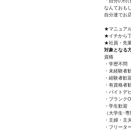
「自分の付
なんておも
自分達でお
★マニュア
★イチから丁
★社員・先
対象となる
資格
・学歴不問
・未経験者
・経験者歓
・有資格者
・バイトデビ
・ブランクO
・学生歓迎
（大学生･
・主婦・主
・フリータ