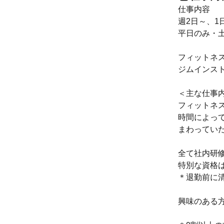
仕事内容
週2日～、1
平日のみ・
フィットネ
ジムインス
＜主な仕事
フィットネ
時間によっ
まわってい
全て社内研
特別な資格
＊退勤前に
興味のある