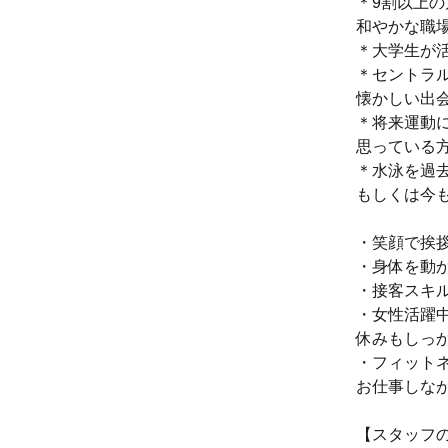
＊9割以上
和やかな職
＊大学生が
＊セントラ
懐かしい出
＊将来運動
思っている方
＊水泳を過
もしくは今
・笑顔で挨
・身体を動
・接客スキ
・女性活躍
休みもしっ
・フィット
お仕事しな
【スタッフ