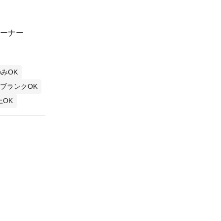
レーナー
みOK
ブランクOK
上OK