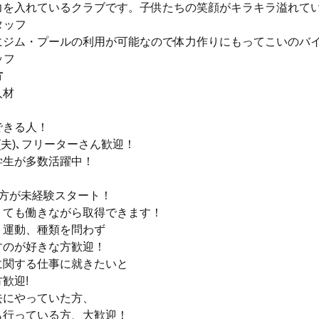
力を入れているクラブです。子供たちの笑顔がキラキラ溢れて
タッフ
にジム・プールの利用が可能なので体力作りにもってこいのバ
ッフ
方
人材
できる人！
(夫)､フリーターさん歓迎！
学生が多数活躍中！
の方が未経験スタート！
くても働きながら取得できます！
・運動、種類を問わず
すのが好きな方歓迎！
に関する仕事に就きたいと
歓迎!
去にやっていた方、
も行っている方、大歓迎！