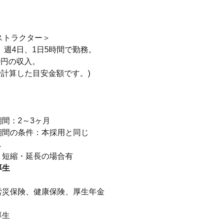
ストラクター＞
円、週4日、1日5時間で勤務。
00円の収入。
で計算した目安金額です。)
り
間：2～3ヶ月
期間の条件：本採用と同じ
し
厚生
】
労災保険、健康保険、厚生年金
厚生