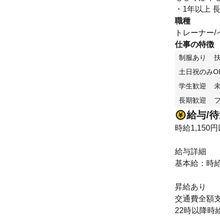
・1年以上 
職種
トレーナー/
仕事の特徴
制服あり
土日祝のみO
学生歓迎
長期歓迎
給与/
時給1,150
給与詳細
基本給：時給 
昇給あり
交通費全額
22時以降時給