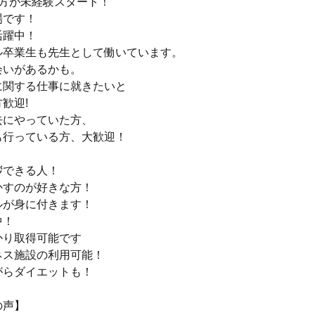
の方が未経験スタート！
場です！
活躍中！
ル卒業生も先生として働いています。
会いがあるかも。
に関する仕事に就きたいと
歓迎!
去にやっていた方、
も行っている方、大歓迎！
拶できる人！
かすのが好きな方！
ルが身に付きます！
中！
かり取得可能です
ネス施設の利用可能！
がらダイエットも！
の声】