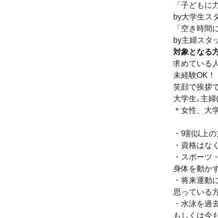
「子どもに
by大学生ス
「空き時間
by主婦スタ
対象となる
求めている
未経験OK！
笑顔で挨拶
大学生､主婦
＊女性、大
・9割以上
・資格はな
・スポーツ
身体を動か
・将来運動
思っている方
・水泳を過
もしくは今