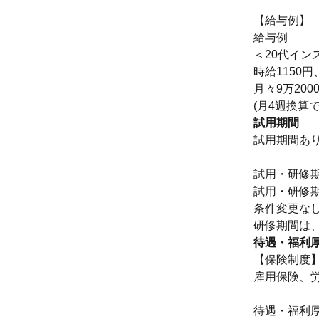
【給与例】
給与例
＜20代イン
時給1150
月々9万20
(月4週換算
試用期間
試用期間あ
試用・研修期
試用・研修
条件変更な
待遇・福利
【保険制度
雇用保険、
待遇・福利