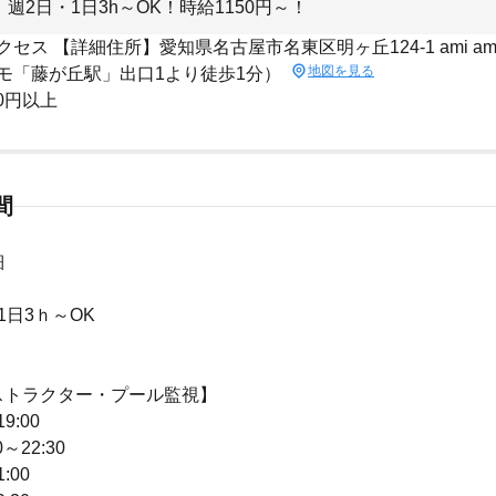
週2日・1日3h～OK！時給1150円～！
セス 【詳細住所】愛知県名古屋市名東区明ヶ丘124-1 ami ami
地図を見る
モ「藤が丘駅」出口1より徒歩1分）
50円以上
間
細
1日3ｈ～OK
ストラクター・プール監視】
9:00
～22:30
:00