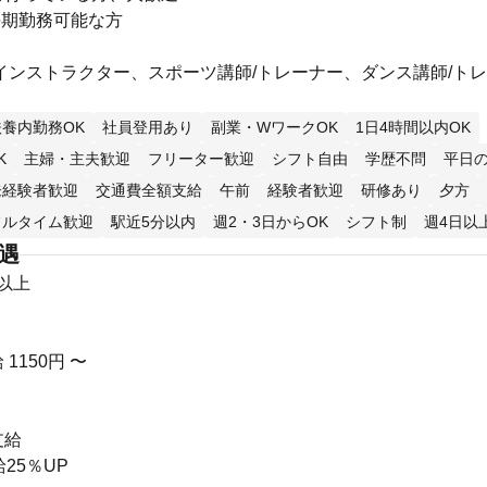
長期勤務可能な方
インストラクター、スポーツ講師/トレーナー、ダンス講師/ト
扶養内勤務OK
社員登用あり
副業・WワークOK
1日4時間以内OK
K
主婦・主夫歓迎
フリーター歓迎
シフト自由
学歴不問
平日の
未経験者歓迎
交通費全額支給
午前
経験者歓迎
研修あり
夕方
フルタイム歓迎
駅近5分以内
週2・3日からOK
シフト制
週4日以
待遇
円以上
1150円 〜
支給
25％UP