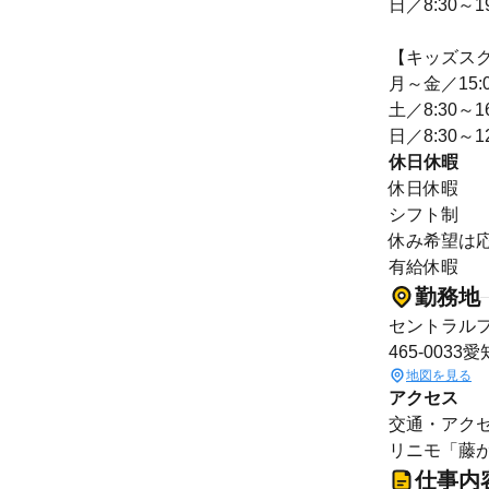
日／8:30～19
【キッズス
月～金／15:0
土／8:30～16
日／8:30～12
休日休暇
休日休暇
シフト制
休み希望は
有給休暇
勤務地
セントラルフ
465-00
地図を見る
アクセス
交通・アクセス
リニモ「藤が
仕事内