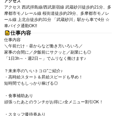
アクセス
アクセス 西武拝島線/西武新宿線 武蔵砂川徒歩約21分、多
摩都市モノレール線 桜街道徒歩約29分、多摩都市モノレ
ール線 上北台徒歩約31分 「武蔵砂川」駅から車で4分 ☆
車バイク通勤OK!!
仕事内容
仕事内容
＼午前だけ・昼からなど働き方いろいろ／
家事の合間に／夕飯前にサクッと／副業にも◎
「1日3h～・週2日～」でムリなく働けます♪
？来来亭の“いいトコロ”ご紹介♪
・高時給スタート＆昇給スピードも早め！
短時間でもしっかり稼げる◎
・食事補助あり
頑張ったあとのランチがお得に♪全メニュー割引OK！
・スタッフ優待券あり