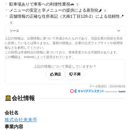
駐車場ありで車客への利便性重視🚗
5
メニューの安定と辛メニューの提供による差別化🌶️
4
店舗情報の正確な住所表記（大南1丁目128-2）による信頼性📍
6
ソース
上記の情報は、公開情報に基づいて作成されたものであり、当該企業の現状を完全
に反映しているとは限りません。最新の情報は、企業の公式ウェブサイトや採用情
報などを参照してください。
この回答は作成時点の情報に基づいており、将来変更される可能性があります。
この機能は、Indeedによって提供されています。
上記の情報について満足していますか？
満足
不満
データ取得日：
2026/06/28
会社情報
会社名
株式会社来来亭
事業内容