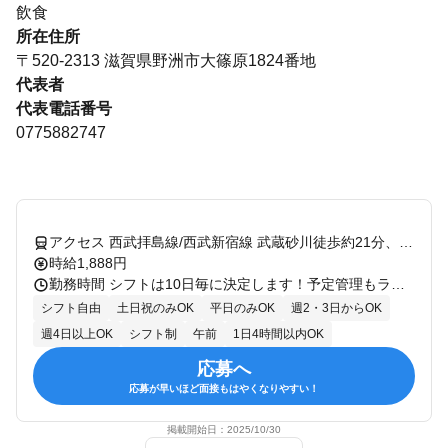
飲食
所在住所
〒520-2313 滋賀県野洲市大篠原1824番地
代表者
代表電話番号
0775882747
アクセス 西武拝島線/西武新宿線 武蔵砂川徒歩約21分、多摩都市モノレール線 桜街道徒歩約29分、多摩都市モノレール線 上北台徒歩約31分 「武蔵砂川」駅から車で4分 ☆車バイク通勤OK!!
時給1,888円
勤務時間 シフトは10日毎に決定します！予定管理もラクラク！ 10:00～17:00の間で ★1日3時間～、週2日～OK！ ★ランチのみの短時間勤務♪ 《シフト例》 ・10:00～17:00（レギュラー勤務） ・11:00～15:00（昼の空き時間に） ・12:00～17:00（土日の午後だけ） 【シフトは柔軟対応】 ＼希望シフト制で働きやすさバツグン！／ ・週2日～OK ・平日のみOK（安定シフトで稼げます） ・土日祝のみも歓迎（学生さん活躍中） ・扶養内勤務OK ・Wワーク・副業OK ・フリーターさん歓迎！ 「学校帰りに少しだけ」 「これくらい稼ぎたい」など、 シフトは気軽に相談OK♪ 【活躍中のスタッフ】 ★平日は社員・パートさん・フリーター中心に活躍中！ ★土日祝は大学生・高校生・Wワーカーが多数♪ 【ここがポイント】 ◇柔軟シフトで学校とも両立◎ ◇短時間OKでスキマ時間を有効活用 ◇初バイト・未経験でも安心サポート ◇チームワークの良さが魅力の職場♪ ◇正社員登用も有りガッツリ稼げる♪
シフト自由
土日祝のみOK
平日のみOK
週2・3日からOK
週4日以上OK
シフト制
午前
1日4時間以内OK
応募へ
応募が早いほど面接もはやくなりやすい！
掲載開始日：
2025/10/30