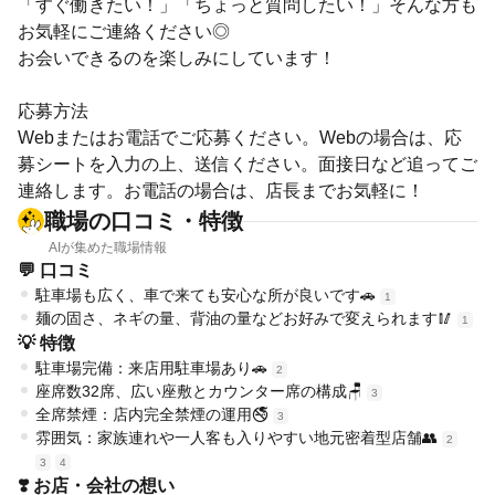
「すぐ働きたい！」「ちょっと質問したい！」そんな方も
お気軽にご連絡ください◎
お会いできるのを楽しみにしています！
応募方法
Webまたはお電話でご応募ください。Webの場合は、応
募シートを入力の上、送信ください。面接日など追ってご
連絡します。お電話の場合は、店長までお気軽に！
職場の口コミ・特徴
AIが集めた職場情報
💬 口コミ
駐車場も広く、車で来ても安心な所が良いです🚗
1
麺の固さ、ネギの量、背油の量などお好みで変えられます🥢
1
💡 特徴
駐車場完備：来店用駐車場あり🚗
2
座席数32席、広い座敷とカウンター席の構成🪑
3
全席禁煙：店内完全禁煙の運用🚭
3
雰囲気：家族連れや一人客も入りやすい地元密着型店舗👥
2
3
4
❣️ お店・会社の想い