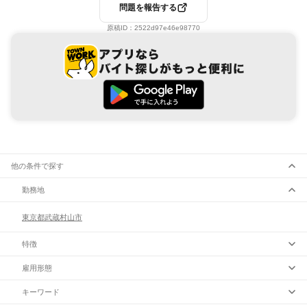
問題を報告する
原稿ID：
2522d97e46e98770
他の条件で探す
勤務地
東京都
武蔵村山市
特徴
雇用形態
キーワード