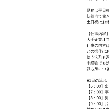
勤務は平日朝
扶養内で働
土日祝はお
【仕事内容
大手企業オ
仕事の内容
どの操作は
使う洗剤も
未経験でも
識も身につ
■1日の流れ
【6：00】
【7：00】
【8：00】
【9：00】