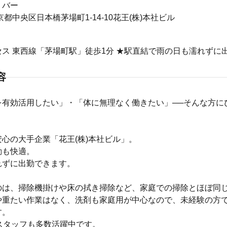
リバー
5東京都中央区日本橋茅場町1-14-10花王(株)本社ビル
ス 東西線「茅場町駅」徒歩1分 ★駅直結で雨の日も濡れずに
容
を有効活用したい」・「体に無理なく働きたい」──そんな方に
心の大手企業「花王(株)本社ビル」。
勤も快適。
れずに出勤できます。
のは、掃除機掛けや床の拭き掃除など、家庭での掃除とほぼ同
や重たい作業はなく、洗剤も家庭用が中心なので、未経験の方
す。
スタッフも多数活躍中です。