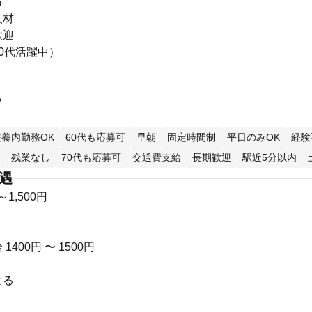
方
人材
歓迎
0代活躍中）
フ
扶養内勤務OK
60代も応募可
早朝
固定時間制
平日のみOK
経験
残業なし
70代も応募可
交通費支給
長期歓迎
駅近5分以内
待遇
～1,500円
400円 〜 1500円
よる