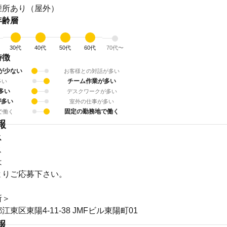
煙所あり（屋外）
年齢層
30代
40代
50代
60代
70代〜
特徴
が少ない
お客様との対話が多い
チーム作業が多い
多い
多い
デスクワークが多い
が多い
室外の仕事が多い
固定の勤務地で働く
で働く
報
ス
ス
は
よりご応募下さい。
所＞
東区東陽4-11-38 JMFビル東陽町01
報