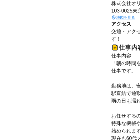
株式会社オ
103-002
地図を見る
アクセス
交通・アクセ
す！
仕事内
仕事内容
「朝の時間
仕事です。
勤務地は、安
駅直結で通
雨の日も濡
お任せする
特殊な機械
始められま
現在も60代