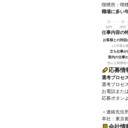
喫煙所：喫
職場に多い
10代
20代
仕事内容の
お客様との対話
1人作業が
立ち仕事が
室内の仕事
色んな勤務地
応募情
選考プロセ
選考プロセ
お電話また
応募ボタン
＜連絡先住
本社：東京都江
会社情