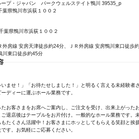
ープ・ジャパン パークウェルステイト鴨川 39535_p
04千葉県鴨川市浜荻１００２
04 千葉県鴨川市浜荻１００２
Ｒ外房線 安房天津徒歩約24分、ＪＲ外房線 安房鴨川東口徒歩約
鴨川東口徒歩約45分
容
ゃいませ！」「お待たせしました！」と明るく言える未経験者
ピーディーに運ぶホール業務です。
ったお客さまをお席へご案内し、ご注文を受け、出来上がった
まご退店後はテーブルをお片付け。一般的なホール業務です。
ちもたくさん活躍中！お客さまにホッとしてもらえる笑顔と挨
夫です。お気軽にご応募ください。