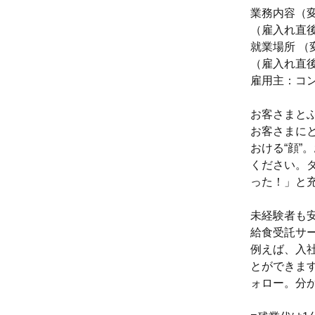
業務内容（
（雇入れ直
就業場所 （
（雇入れ直
雇用主：コ
お客さまと
お客さまに
おける“顔
ください。
った！」と
未経験者も
給食受託サ
例えば、入
とができま
ォロー。分