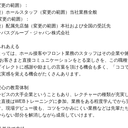
変更の範囲）：
後）ホールスタッフ（変更の範囲）当社業務全般
変更の範囲）：
後）配属先店舗（変更の範囲）本社および全国の受託先
ンパスグループ・ジャパン株式会社
ふれあえる
とっては、ホール接客やフロント業務のスタッフはその企業や
”。お客さまと直接コミュニケーションをとる楽しさを、この職
ダイレクトに感謝や励ましの言葉を頂ける機会も多く、「ココ
充実感を覚える機会がたくさんあります。
安心の教育体制
ービスの大手企業ということもあり、レクチャーの種類が充実
社直後はWEBトレーニングに参加。業務をある程度学んでから
す。現場デビュー後も、コツをつかみにくい業務などは先輩た
からない部分を解消しながら成長していけます。