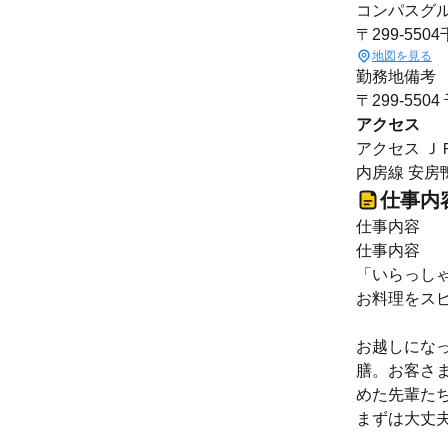
コンパスグル
〒299-55
地図を見る
勤務地備考
〒299-55
アクセス
アクセス Ｊ
内房線 安房
仕事内
仕事内容
仕事内容
「いらっし
お料理をス
お越しにな
膳。お客さ
めた先輩た
まずは大丈