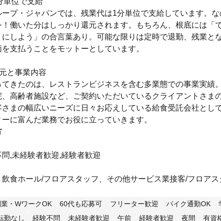
分単位で支給
ループ・ジャパンでは、残業代は1分単位で支給しています。な
シ！働いた分はしっかり還元されます。もちろん、根底には「
うにしよう」の合言葉あり。可能な限りは定時で退勤、残業と
価を支払うことをモットーとしています。
託元と事業内容
ってきたのは、レストランビジネスを含む多業態での事業実績
院、高齢者施設など、ご契約いただいているクライアントさま
客さまの幅広いニーズに日々お応えしている給食受託会社とし
ィーに富んだ業務でお役に立っていきます。
方
問,未経験者歓迎,経験者歓迎
、飲食ホール/フロアスタッフ、その他サービス業接客/フロアス
副業・WワークOK
60代も応募可
フリーター歓迎
バイク通勤OK
転勤なし
経験不問
未経験者歓迎
午前
経験者歓迎
夜間
有資