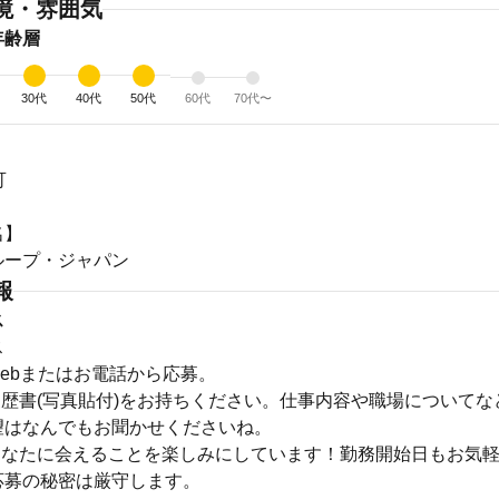
境・雰囲気
年齢層
30代
40代
50代
60代
70代〜
可
名】
ループ・ジャパン
報
ス
ス
Webまたはお電話から応募。
履歴書(写真貼付)をお持ちください。仕事内容や職場について
望はなんでもお聞かせくださいね。
〉あなたに会えることを楽しみにしています！勤務開始日もお気
応募の秘密は厳守します。