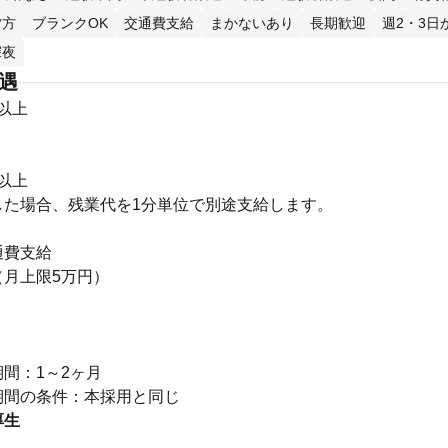
夕方
ブランクOK
交通費支給
まかないあり
長期歓迎
週2・3日
深夜
待遇
円以上
円以上
した場合、残業代を1分単位で別途支給します。
通費支給
（月上限5万円）
り
間：1～2ヶ月
厚生
】