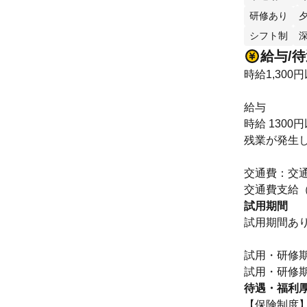
研修あり
シフト制
給与/
時給1,300
給与
時給 1300
残業が発生
交通費：交
交通費支給
試用期間
試用期間あ
試用・研修期
待遇・福利
【保険制度