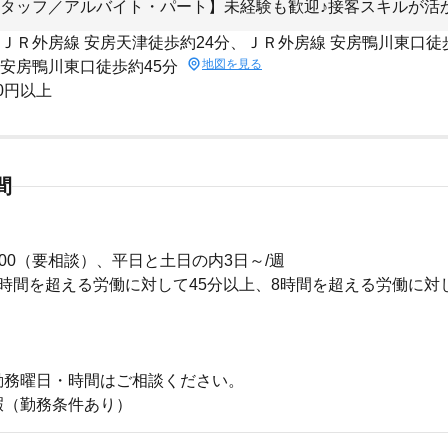
タッフ／アルバイト・パート】未経験も歓迎♪接客スキルが活
 ＪＲ外房線 安房天津徒歩約24分、ＪＲ外房線 安房鴨川東口徒
地図を見る
 安房鴨川東口徒歩約45分
00円以上
間
6：00（要相談）、平日と土日の内3日～/週
時間を超える労働に対して45分以上、8時間を超える労働に対
勤務曜日・時間はご相談ください。
暇（勤務条件あり）