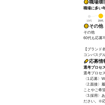
職場環
職場に多い
10代
20代
その他
その他
60代も応募
【ブランド
コンパスグ
応募情
選考プロセ
選考プロセ
〈1.応募〉
〈2.面接〉
ことやご希
〈3.採用
ださい。※