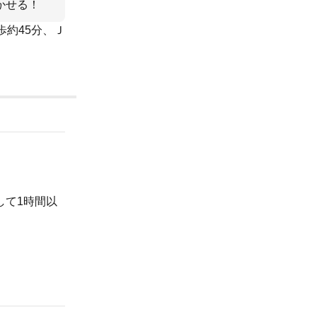
かせる！
歩約45分、Ｊ
して1時間以