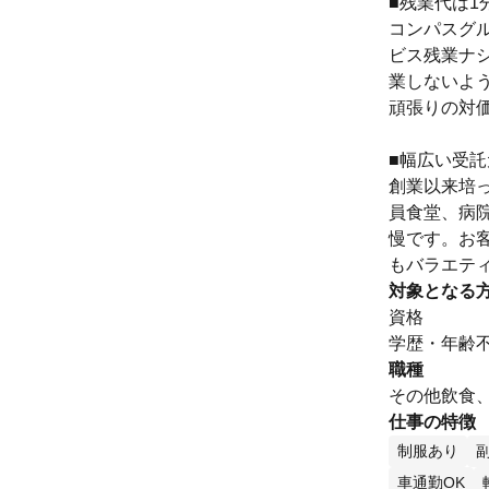
■残業代は1
コンパスグ
ビス残業ナ
業しないよ
頑張りの対
■幅広い受
創業以来培
員食堂、病
慢です。お
もバラエテ
対象となる
資格
学歴・年齢不
職種
その他飲食
仕事の特徴
制服あり
車通勤OK