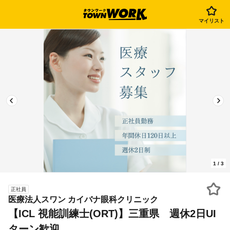
マイリスト
1
/
3
正社員
医療法人スワン カイバナ眼科クリニック
【ICL 視能訓練士(ORT)】三重県 週休2日UI
ターン歓迎