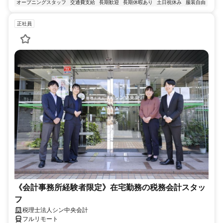
オープニングスタッフ
交通費支給
長期歓迎
長期休暇あり
土日祝休み
服装自由
正社員
《会計事務所経験者限定》在宅勤務の税務会計スタッ
フ
税理士法人シン中央会計
フルリモート