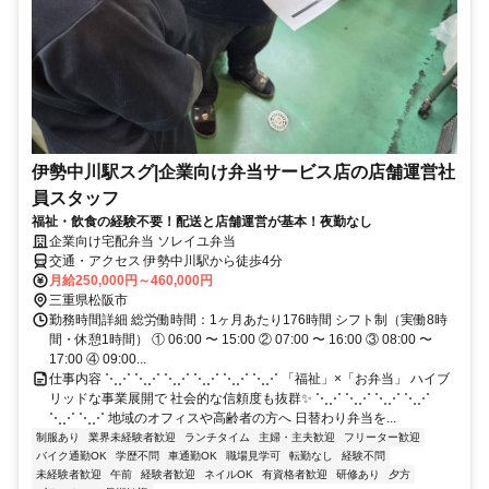
伊勢中川駅スグ|企業向け弁当サービス店の店舗運営社
員スタッフ
福祉・飲食の経験不要！配送と店舗運営が基本！夜勤なし
企業向け宅配弁当 ソレイユ弁当
交通・アクセス 伊勢中川駅から徒歩4分
月給250,000円～460,000円
三重県松阪市
勤務時間詳細 総労働時間：1ヶ月あたり176時間 シフト制（実働8時
間・休憩1時間） ① 06:00 〜 15:00 ② 07:00 〜 16:00 ③ 08:00 〜
17:00 ④ 09:00...
仕事内容 ⋱⋰ ⋱⋰ ⋱⋰ ⋱⋰ ⋱⋰ ⋱⋰ 「福祉」×「お弁当」 ハイブ
リッドな事業展開で 社会的な信頼度も抜群✨ ⋱⋰ ⋱⋰ ⋱⋰ ⋱⋰
⋱⋰ ⋱⋰ 地域のオフィスや高齢者の方へ 日替わり弁当を...
制服あり
業界未経験者歓迎
ランチタイム
主婦・主夫歓迎
フリーター歓迎
バイク通勤OK
学歴不問
車通勤OK
職場見学可
転勤なし
経験不問
未経験者歓迎
午前
経験者歓迎
ネイルOK
有資格者歓迎
研修あり
夕方