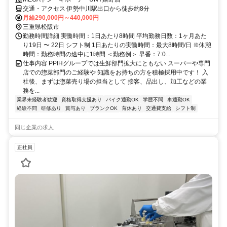
交通・アクセス 伊勢中川駅出口から徒歩約8分
月給290,000円～440,000円
三重県松阪市
勤務時間詳細 実働時間：1日あたり8時間 平均勤務日数：1ヶ月あた
り19日 〜 22日 シフト制 1日あたりの実働時間：最大8時間/日 ※休憩
時間：勤務時間の途中に1時間 ＜勤務例＞ 早番：7:0...
仕事内容 PPIHグループでは生鮮部門拡大にともない スーパーや専門
店での惣菜部門のご経験や 知識をお持ちの方を積極採用中です！ 入
社後、まずは惣菜売り場の担当として 接客、品出し、加工などの業
務を...
業界未経験者歓迎
資格取得支援あり
バイク通勤OK
学歴不問
車通勤OK
経験不問
研修あり
賞与あり
ブランクOK
育休あり
交通費支給
シフト制
同じ企業の求人
正社員