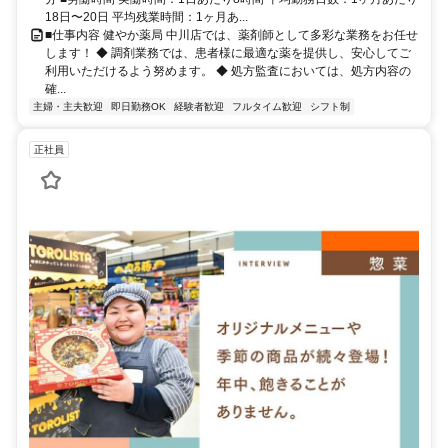
18日〜20日 平均残業時間：1ヶ月あ...
■仕事内容 健やか薬局 中川店では、薬剤師として多彩な業務をお任せ
します！ ◆ 調剤業務では、患者様に最適な薬を提供し、安心してご
利用いただけるよう努めます。 ◆ 処方監査においては、処方内容の
確...
主婦・主夫歓迎
即日勤務OK
経験者歓迎
フルタイム歓迎
シフト制
正社員