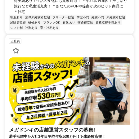
得実績あり！生活の変化にも柔軟対応！ ＊年2回の4連休！推し活や
旅行など私生活充実！ ＊あなたのPOPや提案が次のヒット商品に！
＊社宅...
制服あり
業界未経験者歓迎
フリーター歓迎
学歴不問
経験不問
未経験者歓迎
経験者歓迎
研修あり
ブランクOK
育休あり
交通費支給
資格取得手当あり
シフト制
社割あり
寮・社宅あり
正社員
メガドンキの店舗運営スタッフの募集!
若手活躍中✨入社3年目平均年収530万円！✨未経験応援！