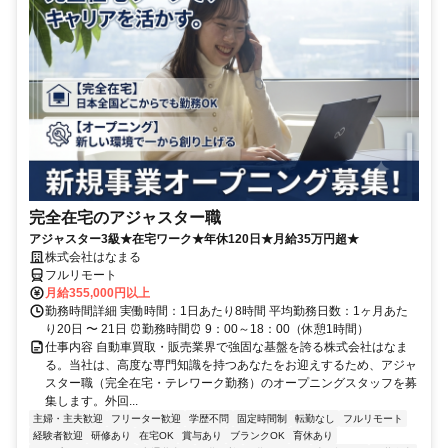
完全在宅のアジャスター職
アジャスター3級★在宅ワーク★年休120日★月給35万円超★
株式会社はなまる
フルリモート
月給355,000円以上
勤務時間詳細 実働時間：1日あたり8時間 平均勤務日数：1ヶ月あた
り20日 〜 21日 ⏰勤務時間⏰ 9：00～18：00（休憩1時間）
仕事内容 自動車買取・販売業界で強固な基盤を誇る株式会社はなま
る。当社は、高度な専門知識を持つあなたをお迎えするため、アジャ
スター職（完全在宅・テレワーク勤務）のオープニングスタッフを募
集します。外回...
主婦・主夫歓迎
フリーター歓迎
学歴不問
固定時間制
転勤なし
フルリモート
経験者歓迎
研修あり
在宅OK
賞与あり
ブランクOK
育休あり