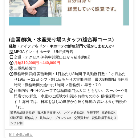
(全国)鮮魚・水産売り場スタッフ(総合職コース)
経験・アイデアをドン・キホーテの鮮魚部門で活かしませんか♪
MEGAドン・キホーテ UNY嬉野店
交通・アクセス 伊勢中川駅出口から徒歩約8分
月給310,000円～440,000円
三重県松阪市
勤務時間詳細 実働時間：1日あたり8時間 平均勤務日数：1ヶ月あた
り19日 〜 22日 シフト制 1日あたりの実働時間：最大8時間/日 ※休憩
時間：勤務時間の途中に1時間 ＜勤務例＞ 早番：7:0...
仕事内容 PPIHグループでは精肉部門拡大に ともない、スーパーや専
門店での 鮮魚・水産のご経験や知識をお持ちの方を 積極採用中で
す！ 海外では、日本をはじめ世界から届く鮮度の 高いネタが自慢の
『わ...
業界未経験者歓迎
資格取得支援あり
バイク通勤OK
学歴不問
車通勤OK
経験不問
研修あり
賞与あり
ブランクOK
交通費支給
資格取得手当あり
シフト制
同じ企業の求人