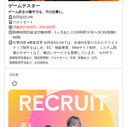
ゲームテスター
ゲーム好きの集中力を、ITの仕事に。
合同会社Link
フルリモート
月給267,000円～350,000円
勤務時間詳細 総労働時間：1ヶ月あたり160時間 9:30〜18:30(実働8
時間)
仕事内容 ●募集背景 合同会社Linkでは、生成AIを取り入れたクリエイ
ティブ制作をはじめ、EC・物販事業、Webサイト制作、システム関
連のサポートなど、幅広いサービスを展開しています。 その中で...
資格取得支援あり
固定時間制
フルリモート
午前
研修あり
夕方
資格取得手当あり
土日祝休み
正社員