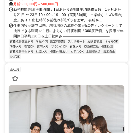
月給300,000円～500,000円
勤務時間詳細 実働時間：1日あたり8時間 平均勤務日数：1ヶ月あた
り21日 〜 23日 10：00～19：00（実働8時間） ＊柔軟な「ズレ勤制
度」あり！ 出社時間を前後2時間ズラせます。 有給を...
仕事内容 ✅設立以来、増収増益の成長企業 ✅ECディレクターとして
成長できる環境 ✅主観によらない評価制度「360度評価」を採用 ✅年
間休日平均128日＆土日祝休み ―――――――――――――...
資格取得支援あり
学歴不問
固定時間制
フルリモート
経験者歓迎
ネイルOK
研修あり
在宅OK
賞与あり
ブランクOK
育休あり
交通費支給
長期歓迎
資格取得手当あり
社割あり
長期休暇あり
ピアスOK
土日祝休み
服装自由
ひげOK
正社員