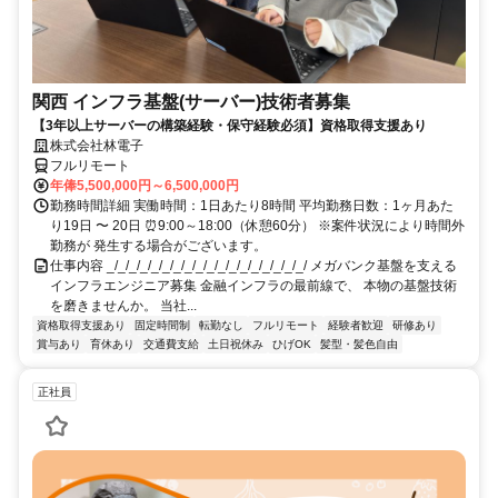
関西 インフラ基盤(サーバー)技術者募集
【3年以上サーバーの構築経験・保守経験必須】資格取得支援あり
株式会社林電子
フルリモート
年俸5,500,000円～6,500,000円
勤務時間詳細 実働時間：1日あたり8時間 平均勤務日数：1ヶ月あた
り19日 〜 20日 ⏰9:00～18:00（休憩60分） ※案件状況により時間外
勤務が 発生する場合がございます。
仕事内容 _/_/_/_/_/_/_/_/_/_/_/_/_/_/_/_/_/_/ メガバンク基盤を支える
インフラエンジニア募集 金融インフラの最前線で、 本物の基盤技術
を磨きませんか。 当社...
資格取得支援あり
固定時間制
転勤なし
フルリモート
経験者歓迎
研修あり
賞与あり
育休あり
交通費支給
土日祝休み
ひげOK
髪型・髪色自由
正社員