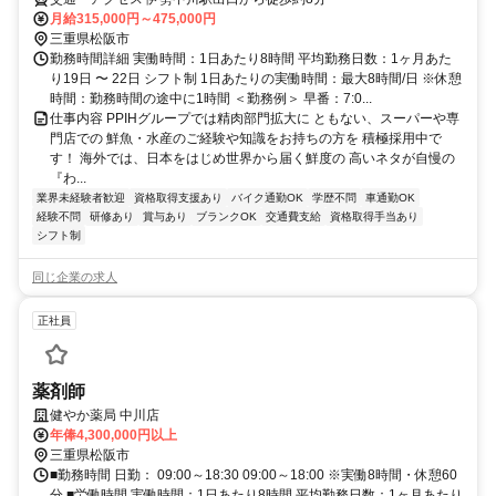
月給315,000円～475,000円
三重県松阪市
勤務時間詳細 実働時間：1日あたり8時間 平均勤務日数：1ヶ月あた
り19日 〜 22日 シフト制 1日あたりの実働時間：最大8時間/日 ※休憩
時間：勤務時間の途中に1時間 ＜勤務例＞ 早番：7:0...
仕事内容 PPIHグループでは精肉部門拡大に ともない、スーパーや専
門店での 鮮魚・水産のご経験や知識をお持ちの方を 積極採用中で
す！ 海外では、日本をはじめ世界から届く鮮度の 高いネタが自慢の
『わ...
業界未経験者歓迎
資格取得支援あり
バイク通勤OK
学歴不問
車通勤OK
経験不問
研修あり
賞与あり
ブランクOK
交通費支給
資格取得手当あり
シフト制
同じ企業の求人
正社員
薬剤師
健やか薬局 中川店
年俸4,300,000円以上
三重県松阪市
■勤務時間 日勤： 09:00～18:30 09:00～18:00 ※実働8時間・休憩60
分 ■労働時間 実働時間：1日あたり8時間 平均勤務日数：1ヶ月あたり