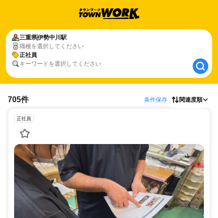
三重県
三重県
伊勢中川駅
伊勢中川駅
職種を選択してください
正社員
正社員
キーワードを選択してください
705件
条件保存
関連度順
正社員