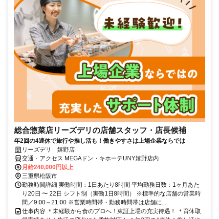
総合惣菜店リーズデリの店舗スタッフ・店長候補
年2回の4連休で旅行や推し活も！働きやすさは上場企業ならでは
リーズデリ 嬉野店
交通・アクセス MEGAドン・キホーテUNY嬉野店内
月給240,000円以上
三重県松阪市
勤務時間詳細 実働時間：1日あたり8時間 平均勤務日数：1ヶ月あた
り20日 〜 22日 シフト制（実働1日8時間） ※標準的な店舗の営業時
間／9:00～21:00 ※営業時間帯・勤務時間帯は店舗に...
仕事内容 ＊未経験から食のプロへ！東証上場の充実待遇！ ＊育休取