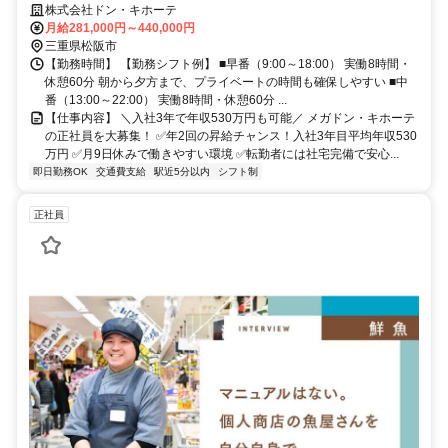
株式会社ドン・キホーテ
月給281,000円～440,000円
三重県松阪市
【勤務時間】 【勤務シフト例】 ■早番（9:00～18:00） 実働8時間・
休憩60分 朝から夕方まで、プライベートの時間も確保しやすい ■中
番（13:00～22:00） 実働8時間・休憩60分 ...
【仕事内容】 ＼入社3年で年収530万円も可能／ メガドン・キホーテ
の正社員を大募集！ ✅年2回の昇給チャンス！入社3年目平均年収530
万円 ✅月9日休みで働きやすい環境 ✅転勤者には社宅完備で安心...
即日勤務OK
交通費支給
駅近5分以内
シフト制
正社員