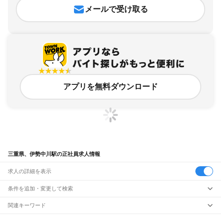
メールで受け取る
アプリを無料ダウンロード
三重県、伊勢中川駅の正社員求人情報
求人の詳細を表示
条件を追加・変更して検索
市区町村を追加・変更
関連キーワード
完全在宅ワーク 全国
シール貼り 在宅
現在地周辺
ガチャガチャ
犬カフェ
三重県