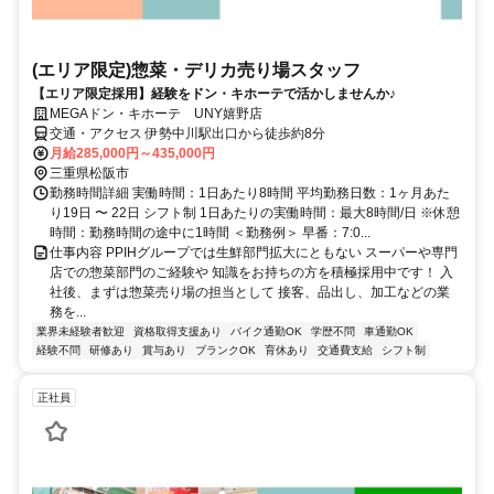
(エリア限定)惣菜・デリカ売り場スタッフ
【エリア限定採用】経験をドン・キホーテで活かしませんか♪
MEGAドン・キホーテ UNY嬉野店
交通・アクセス 伊勢中川駅出口から徒歩約8分
月給285,000円～435,000円
三重県松阪市
勤務時間詳細 実働時間：1日あたり8時間 平均勤務日数：1ヶ月あた
り19日 〜 22日 シフト制 1日あたりの実働時間：最大8時間/日 ※休憩
時間：勤務時間の途中に1時間 ＜勤務例＞ 早番：7:0...
仕事内容 PPIHグループでは生鮮部門拡大にともない スーパーや専門
店での惣菜部門のご経験や 知識をお持ちの方を積極採用中です！ 入
社後、まずは惣菜売り場の担当として 接客、品出し、加工などの業
務を...
業界未経験者歓迎
資格取得支援あり
バイク通勤OK
学歴不問
車通勤OK
経験不問
研修あり
賞与あり
ブランクOK
育休あり
交通費支給
シフト制
正社員