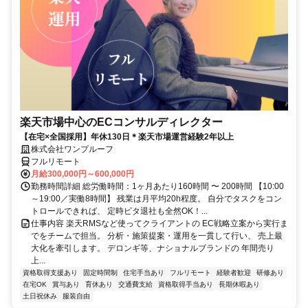
楽天市場中心のECコンサルディレクター
【在宅×全国採用】年休130日＊楽天市場運営経験2年以上
株式会社ワンプルーフ
フルリモート
月給300,000円～600,000円
勤務時間詳細 総労働時間：1ヶ月あたり160時間 〜 200時間 【10:00
～19:00／実働8時間】 残業は月平均20h程度。 自分でタスクをコン
トロールできれば、 定時ピタ退社も全然OK！...
仕事内容 楽天RMSなど使ってクライアントの EC戦略立案から実行ま
でをチームで担当。 分析・施策提案・運用を一貫して行い、 売上最
大化を牽引します。 デロンギ等、ナショナルブランドの 年間売り
上...
資格取得支援あり
固定時間制
住宅手当あり
フルリモート
経験者歓迎
研修あり
在宅OK
賞与あり
育休あり
交通費支給
資格取得手当あり
長期休暇あり
土日祝休み
服装自由