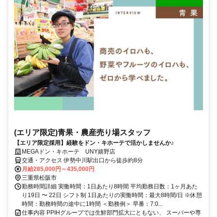
(エリア限定)青果・農産売り場スタッフ
【エリア限定採用】経験をドン・キホーテで活かしませんか♪
MEGAドン・キホーテ UNY嬉野店
交通・アクセス 伊勢中川駅出口から徒歩約8分
月給285,000円～435,000円
三重県松阪市
勤務時間詳細 実働時間：1日あたり8時間 平均勤務日数：1ヶ月あた
り19日 〜 22日 シフト制 1日あたりの実働時間：最大8時間/日 ※休憩
時間：勤務時間の途中に1時間 ＜勤務例＞ 早番：7:0...
仕事内容 PPIHグループでは生鮮部門拡大にともない、 スーパーや専