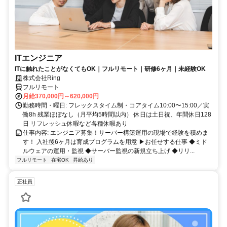
ITエンジニア
ITに触れたことがなくてもOK｜フルリモート｜研修6ヶ月｜未経験OK
株式会社Ring
フルリモート
月給370,000円～620,000円
勤務時間・曜日: フレックスタイム制・コアタイム10:00〜15:00／実
働8h 残業ほぼなし（月平均5時間以内） 休日は土日祝、年間休日128
日 リフレッシュ休暇など各種休暇あり
仕事内容: エンジニア募集！サーバー構築運用の現場で経験を積めま
す！ 入社後6ヶ月は育成プログラムを用意 ▶お任せする仕事 ◆ミド
ルウェアの運用・監視 ◆サーバー監視の新規立ち上げ ◆リリ...
フルリモート
在宅OK
昇給あり
正社員