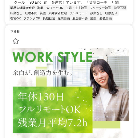
クール 「90 English」を運営しています。 「英語コーチ」と聞...
業界未経験者歓迎
副業・WワークOK
主婦・主夫歓迎
フリーター歓迎
学歴不問
転勤なし
経験不問
英語
未経験者歓迎
フルリモート
残業なし
研修あり
在宅OK
ブランクOK
長期歓迎
服装自由
履歴書不要
髪型・髪色自由
正社員