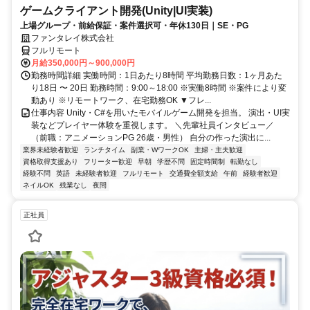
ゲームクライアント開発(Unity|UI実装)
上場グループ・前給保証・案件選択可・年休130日｜SE・PG
ファンタレイ株式会社
フルリモート
月給350,000円～900,000円
勤務時間詳細 実働時間：1日あたり8時間 平均勤務日数：1ヶ月あた
り18日 〜 20日 勤務時間：9:00～18:00 ※実働8時間 ※案件により変
動あり ※リモートワーク、在宅勤務OK ▼フレ...
仕事内容 Unity・C#を用いたモバイルゲーム開発を担当。 演出・UI実
装などプレイヤー体験を重視します。 ＼先輩社員インタビュー／
（前職：アニメーションPG 26歳・男性） 自分の作った演出に...
業界未経験者歓迎
ランチタイム
副業・WワークOK
主婦・主夫歓迎
資格取得支援あり
フリーター歓迎
早朝
学歴不問
固定時間制
転勤なし
経験不問
英語
未経験者歓迎
フルリモート
交通費全額支給
午前
経験者歓迎
ネイルOK
残業なし
夜間
正社員