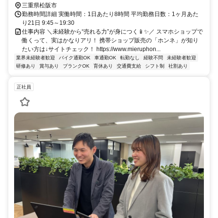
三重県松阪市
勤務時間詳細 実働時間：1日あたり8時間 平均勤務日数：1ヶ月あた
り21日 9:45～19:30
仕事内容 ＼未経験から“売れる力”が身につく📱✨／ スマホショップで
働くって、実はかなりアリ！ 携帯ショップ販売の「ホンネ」が知り
たい方は↓サイトチェック！ https://www.mieruphon...
業界未経験者歓迎
バイク通勤OK
車通勤OK
転勤なし
経験不問
未経験者歓迎
研修あり
賞与あり
ブランクOK
育休あり
交通費支給
シフト制
社割あり
正社員