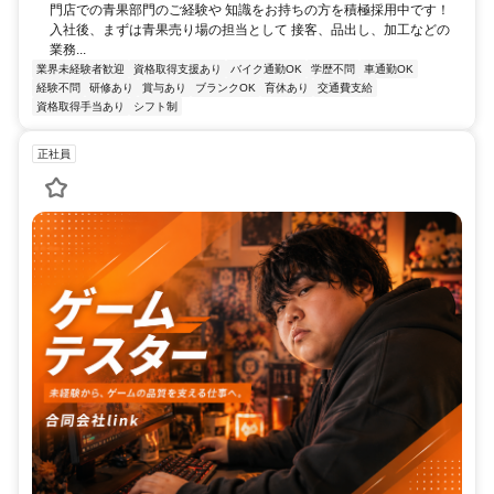
門店での青果部門のご経験や 知識をお持ちの方を積極採用中です！
入社後、まずは青果売り場の担当として 接客、品出し、加工などの
業務...
業界未経験者歓迎
資格取得支援あり
バイク通勤OK
学歴不問
車通勤OK
経験不問
研修あり
賞与あり
ブランクOK
育休あり
交通費支給
資格取得手当あり
シフト制
正社員