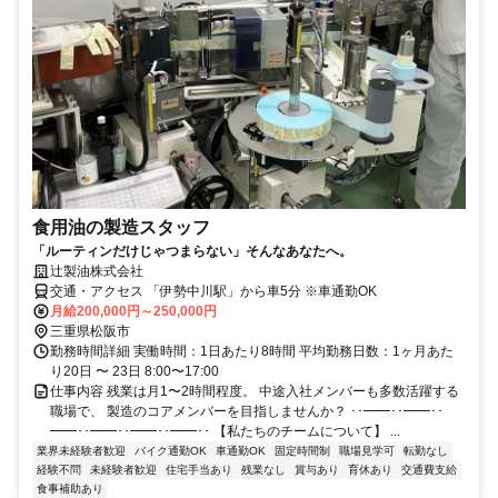
食用油の製造スタッフ
「ルーティンだけじゃつまらない」そんなあなたへ。
辻製油株式会社
交通・アクセス 「伊勢中川駅」から車5分 ※車通勤OK
月給200,000円～250,000円
三重県松阪市
勤務時間詳細 実働時間：1日あたり8時間 平均勤務日数：1ヶ月あた
り20日 〜 23日 8:00〜17:00
仕事内容 残業は月1〜2時間程度。 中途入社メンバーも多数活躍する
職場で、 製造のコアメンバーを目指しませんか？ ･･━━･･━━･･
━━･･━━･･━━･･━━･･ 【私たちのチームについて】 ...
業界未経験者歓迎
バイク通勤OK
車通勤OK
固定時間制
職場見学可
転勤なし
経験不問
未経験者歓迎
住宅手当あり
残業なし
賞与あり
育休あり
交通費支給
食事補助あり