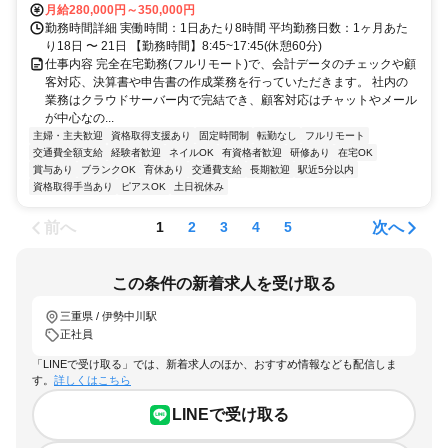
月給280,000円～350,000円
勤務時間詳細 実働時間：1日あたり8時間 平均勤務日数：1ヶ月あた
り18日 〜 21日 【勤務時間】8:45~17:45(休憩60分)
仕事内容 完全在宅勤務(フルリモート)で、会計データのチェックや顧
客対応、決算書や申告書の作成業務を行っていただきます。 社内の
業務はクラウドサーバー内で完結でき、顧客対応はチャットやメール
が中心なの...
主婦・主夫歓迎
資格取得支援あり
固定時間制
転勤なし
フルリモート
交通費全額支給
経験者歓迎
ネイルOK
有資格者歓迎
研修あり
在宅OK
賞与あり
ブランクOK
育休あり
交通費支給
長期歓迎
駅近5分以内
資格取得手当あり
ピアスOK
土日祝休み
前へ
次へ
1
2
3
4
5
この条件の新着求人を受け取る
三重県 / 伊勢中川駅
正社員
「LINEで受け取る」では、新着求人のほか、おすすめ情報なども配信しま
す。
詳しくはこちら
LINEで受け取る