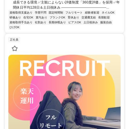
成長できる環境 ✅主観によらない評価制度「360度評価」を採用 ✅年
間休日平均128日＆土日祝休み ―――――――――――――...
資格取得支援あり
学歴不問
固定時間制
フルリモート
経験者歓迎
ネイルOK
研修あり
在宅OK
賞与あり
ブランクOK
育休あり
交通費支給
長期歓迎
資格取得手当あり
社割あり
長期休暇あり
ピアスOK
土日祝休み
服装自由
ひげOK
正社員