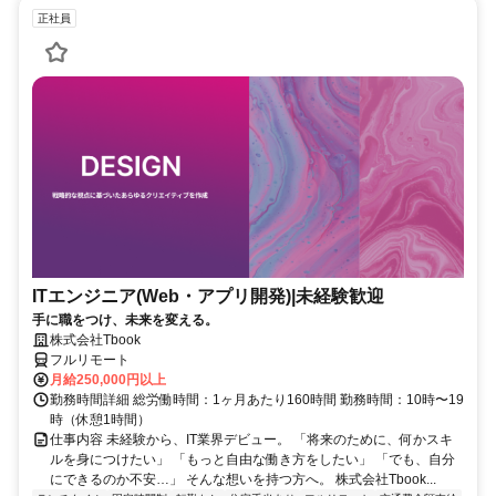
正社員
ITエンジニア(Web・アプリ開発)|未経験歓迎
手に職をつけ、未来を変える。
株式会社Tbook
フルリモート
月給250,000円以上
勤務時間詳細 総労働時間：1ヶ月あたり160時間 勤務時間：10時〜19
時（休憩1時間）
仕事内容 未経験から、IT業界デビュー。 「将来のために、何かスキ
ルを身につけたい」 「もっと自由な働き方をしたい」 「でも、自分
にできるのか不安…」 そんな想いを持つ方へ。 株式会社Tbook...