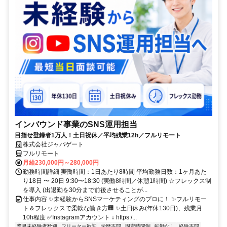
インバウンド事業のSNS運用担当
目指せ登録者1万人！土日祝休／平均残業12h／フルリモート
株式会社ジャパゲート
フルリモート
月給230,000円～280,000円
勤務時間詳細 実働時間：1日あたり8時間 平均勤務日数：1ヶ月あた
り18日 〜 20日 9:30〜18:30 (実働8時間／休憩1時間) ☆フレックス制
を導入 (出退勤を30分まで前後させることが...
仕事内容 ✨未経験からSNSマーケティングのプロに！ ✨フルリモー
ト＆フレックスで柔軟な働き方🏢 ✨土日休み(年休130日)、残業月
10h程度 ✅Instagramアカウント ↓ https:/...
業界未経験者歓迎
フリーター歓迎
学歴不問
固定時間制
転勤なし
経験不問