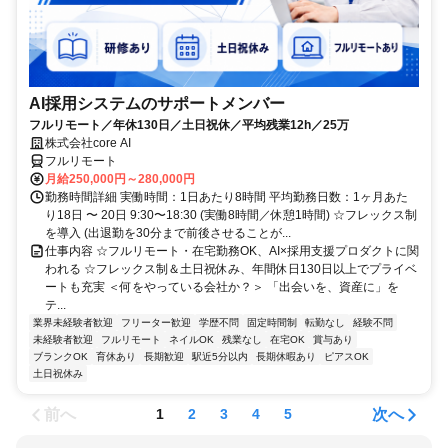
AI採用システムのサポートメンバー
フルリモート／年休130日／土日祝休／平均残業12h／25万
株式会社core AI
フルリモート
月給250,000円～280,000円
勤務時間詳細 実働時間：1日あたり8時間 平均勤務日数：1ヶ月あた
り18日 〜 20日 9:30〜18:30 (実働8時間／休憩1時間) ☆フレックス制
を導入 (出退勤を30分まで前後させることが...
仕事内容 ☆フルリモート・在宅勤務OK、AI×採用支援プロダクトに関
われる ☆フレックス制＆土日祝休み、年間休日130日以上でプライベ
ートも充実 ＜何をやっている会社か？＞ 「出会いを、資産に」を
テ...
業界未経験者歓迎
フリーター歓迎
学歴不問
固定時間制
転勤なし
経験不問
未経験者歓迎
フルリモート
ネイルOK
残業なし
在宅OK
賞与あり
ブランクOK
育休あり
長期歓迎
駅近5分以内
長期休暇あり
ピアスOK
土日祝休み
前へ
次へ
1
2
3
4
5