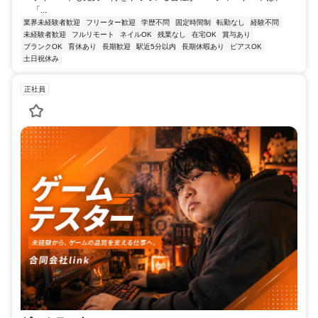
「...
業界未経験者歓迎
フリーター歓迎
学歴不問
固定時間制
転勤なし
経験不問
未経験者歓迎
フルリモート
ネイルOK
残業なし
在宅OK
賞与あり
ブランクOK
育休あり
長期歓迎
駅近5分以内
長期休暇あり
ピアスOK
土日祝休み
正社員