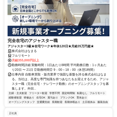
完全在宅のアジャスター職
アジャスター3級★在宅ワーク★年休120日★月給35万円超★
株式会社はなまる
フルリモート
月給355,000円以上
勤務時間詳細 実働時間：1日あたり8時間 平均勤務日数：1ヶ月あた
り20日 〜 21日 ⏰勤務時間⏰ 9：00～18：00（休憩1時間）
仕事内容 自動車買取・販売業界で強固な基盤を誇る株式会社はなま
る。当社は、高度な専門知識を持つあなたをお迎えするため、アジャ
スター職（完全在宅・テレワーク勤務）のオープニングスタッフを募
集します。外回...
主婦・主夫歓迎
フリーター歓迎
学歴不問
固定時間制
転勤なし
フルリモート
経験者歓迎
研修あり
在宅OK
賞与あり
ブランクOK
育休あり
オープニングスタッフ
交通費支給
長期歓迎
長期休暇あり
土日祝休み
服装自由
正社員