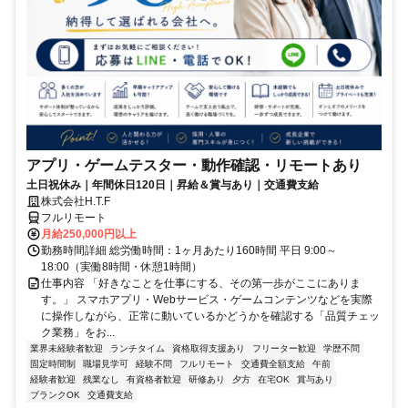
アプリ・ゲームテスター・動作確認・リモートあり
土日祝休み｜年間休日120日｜昇給＆賞与あり｜交通費支給
株式会社H.T.F
フルリモート
月給250,000円以上
勤務時間詳細 総労働時間：1ヶ月あたり160時間 平日 9:00～
18:00（実働8時間・休憩1時間）
仕事内容 「好きなことを仕事にする、その第一歩がここにありま
す。」 スマホアプリ・Webサービス・ゲームコンテンツなどを実際
に操作しながら、正常に動いているかどうかを確認する「品質チェッ
ク業務」をお...
業界未経験者歓迎
ランチタイム
資格取得支援あり
フリーター歓迎
学歴不問
固定時間制
職場見学可
経験不問
フルリモート
交通費全額支給
午前
経験者歓迎
残業なし
有資格者歓迎
研修あり
夕方
在宅OK
賞与あり
ブランクOK
交通費支給