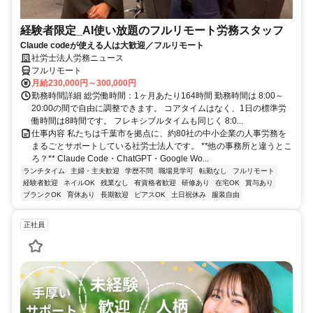
経験者限定_AI使い放題のフルリモート労務スタッフ
Claude codeが使える人は大歓迎／フルリモート
社労士法人労務ニュース
フルリモート
月給230,000円～300,000円
勤務時間詳細 総労働時間：1ヶ月あたり164時間 勤務時間は 8:00～
20:00の間で自由に調整できます。 コアタイムはなく、1日の標準労
働時間は8時間です。 フレキシブルタイムも同じく 8:0...
仕事内容 私たちは千葉市を拠点に、約80社の中小企業の人事労務を
まるごとサポートしている社労士法人です。 **他の事務所と違うとこ
ろ？** Claude Code・ChatGPT・Google Wo...
ランチタイム
主婦・主夫歓迎
学歴不問
職場見学可
転勤なし
フルリモート
経験者歓迎
ネイルOK
残業なし
有資格者歓迎
研修あり
在宅OK
賞与あり
ブランクOK
育休あり
長期歓迎
ピアスOK
土日祝休み
服装自由
正社員