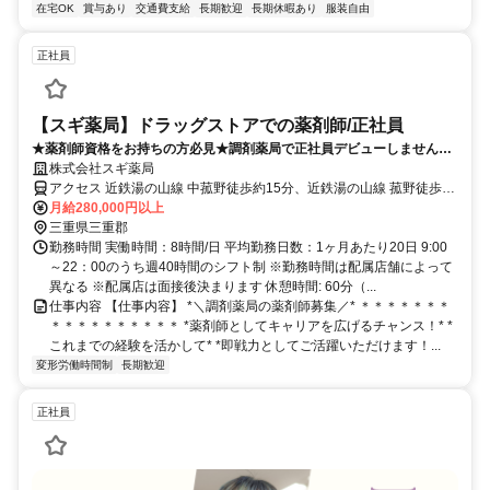
在宅OK
賞与あり
交通費支給
長期歓迎
長期休暇あり
服装自由
正社員
【スギ薬局】ドラッグストアでの薬剤師/正社員
★薬剤師資格をお持ちの方必見★調剤薬局で正社員デビューしませんか
ブランクOK★20代30代40代50代活躍中★
株式会社スギ薬局
アクセス 近鉄湯の山線 中菰野徒歩約15分、近鉄湯の山線 菰野徒歩約
25分、近鉄湯の山線 大羽根園徒歩約25分
月給280,000円以上
三重県三重郡
勤務時間 実働時間：8時間/日 平均勤務日数：1ヶ月あたり20日 9:00
～22：00のうち週40時間のシフト制 ※勤務時間は配属店舗によって
異なる ※配属店は面接後決まります 休憩時間: 60分（...
仕事内容 【仕事内容】 *＼調剤薬局の薬剤師募集／* ＊＊＊＊＊＊＊
＊＊＊＊＊＊＊＊＊＊ *薬剤師としてキャリアを広げるチャンス！* *
これまでの経験を活かして* *即戦力としてご活躍いただけます！...
変形労働時間制
長期歓迎
正社員