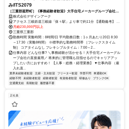
み/ITS2079
［三重郡菰野町］《事務経験者歓迎》大手住宅メーカーグループ会社で
のバックオフィス業務／年休123日／車通勤OK／賞与有/g
株式会社デザインアーク
アクセス 三岐鉄道三岐線「保々駅」より車で約11分 【通勤備考】 無
料駐車場完備・無料駐輪場完備 ※自転車通勤は要相談
月給230,000円以上
三重県三重郡
勤務時間 実働時間：8時間/日 平均勤務日数：1ヶ月あたり20日 8:30
～17:30（実働8時間） ※標準的な勤務時間帯 ［フレックスタイム
制］ コアタイムなし フレキシブルタイム：7:00～2...
仕事内容 どんな仕事? ＼事務経験が活かせる！大手住宅メーカーグル
ープ会社の直接雇用／ 将来的に管理職も目指せるのでキャリアアッ
プしたい方におすすめ！ 【人事・総務・経理業務】 ▼仕事内容 （雇
入れ直...
業界未経験者歓迎
主婦・主夫歓迎
フリーター歓迎
学歴不問
車通勤OK
経験不問
未経験者歓迎
経験者歓迎
有資格者歓迎
研修あり
ブランクOK
交通費支給
長期歓迎
履歴書不要
正社員