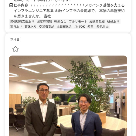
仕事内容 _/_/_/_/_/_/_/_/_/_/_/_/_/_/_/_/_/_/ メガバンク基盤を支える
インフラエンジニア募集 金融インフラの最前線で、 本物の基盤技術
を磨きませんか。 当社...
資格取得支援あり
固定時間制
転勤なし
フルリモート
経験者歓迎
研修あり
賞与あり
育休あり
交通費支給
土日祝休み
ひげOK
髪型・髪色自由
正社員