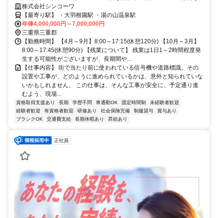
能✅年間休日120日以上
株式会社シンコーワ
【最寄り駅】 ・大羽根園駅 ・湯の山温泉駅
年俸4,000,000円～7,000,000円
三重県三重郡
【勤務時間】 【4月～9月】8:00～17:15(休憩120分) 【10月～3月】
8:00～17:45(休憩90分) 【残業について】 残業は1日1～2時間程度発
生する可能性がございますが、長期間や...
【仕事内容】 街で当たり前に使われている信号機や道路標識。その
設置や工事が、どのように進められているかは、意外と知られていな
いかもしれません。 この仕事は、そんな工事が安全に、予定通り進
むよう、現場...
資格取得支援あり
長期
学歴不問
車通勤OK
固定時間制
未経験者歓迎
経験者歓迎
有資格者歓迎
研修あり
社会保険完備
制服貸与
賞与あり
ブランクOK
交通費支給
長期休暇あり
昇給あり
正社員