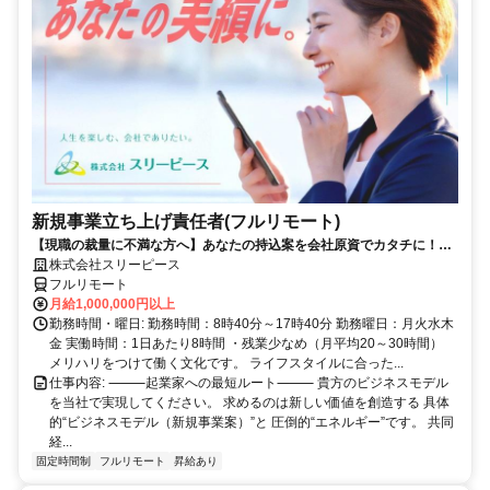
新規事業立ち上げ責任者(フルリモート)
【現職の裁量に不満な方へ】あなたの持込案を会社原資でカタチに！最
短6ヶ月で共同経営者の道へ
株式会社スリーピース
フルリモート
月給1,000,000円以上
勤務時間・曜日: 勤務時間：8時40分～17時40分 勤務曜日：月火水木
金 実働時間：1日あたり8時間 ・残業少なめ（月平均20～30時間）
メリハリをつけて働く文化です。 ライフスタイルに合った...
仕事内容: ⸻起業家への最短ルート⸻ 貴方のビジネスモデル
を当社で実現してください。 求めるのは新しい価値を創造する 具体
的“ビジネスモデル（新規事業案）”と 圧倒的“エネルギー”です。 共同
経...
固定時間制
フルリモート
昇給あり