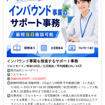
インバウンド事業を推進するサポート事務
フルリモート／年休130日／土日祝休／平均残業12h／24万
株式会社ジャパゲート
フルリモート
月給240,000円～270,000円
勤務時間詳細 実働時間：1日あたり8時間 平均勤務日数：1ヶ月あた
り18日 〜 20日 9:30〜18:30 (実働8時間／休憩1時間) ☆フレックス制
を導入 (出退勤を30分まで前後させることが...
仕事内容 ✨フルリモート・在宅勤務OK ✨外国人材の日本就業をサポ
ートする事業 ✨フレックス制＆土日祝休み ✨年間休日130日以上でプ
ライベートも充実 ＜何をやっている会社か？＞ ジャパゲートは、