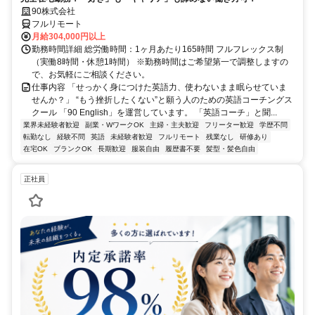
90株式会社
フルリモート
月給304,000円以上
勤務時間詳細 総労働時間：1ヶ月あたり165時間 フルフレックス制
（実働8時間・休憩1時間） ※勤務時間はご希望第一で調整しますの
で、お気軽にご相談ください。
仕事内容 「せっかく身につけた英語力、使わないまま眠らせていま
せんか？」 “もう挫折したくない”と願う人のための英語コーチングス
クール 「90 English」を運営しています。 「英語コーチ」と聞...
業界未経験者歓迎
副業・WワークOK
主婦・主夫歓迎
フリーター歓迎
学歴不問
転勤なし
経験不問
英語
未経験者歓迎
フルリモート
残業なし
研修あり
在宅OK
ブランクOK
長期歓迎
服装自由
履歴書不要
髪型・髪色自由
正社員