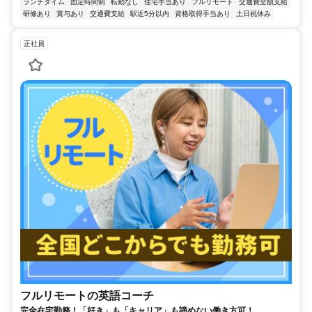
ランチタイム
固定時間制
転勤なし
住宅手当あり
フルリモート
交通費全額支給
研修あり
賞与あり
交通費支給
駅近5分以内
資格取得手当あり
土日祝休み
正社員
フルリモートの英語コーチ
完全在宅勤務！「好き」も「キャリア」も諦めない働き方可！