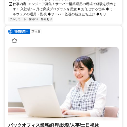
仕事内容: エンジニア募集！サーバー構築運用の現場で経験を積めま
す！ 入社後6ヶ月は育成プログラムを用意 ▶お任せする仕事 ◆ミド
ルウェアの運用・監視 ◆サーバー監視の新規立ち上げ ◆リリ...
フルリモート
在宅OK
昇給あり
正社員
バックオフィス業務/経理/総務/人事/土日祝休