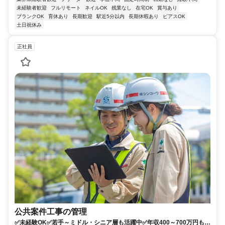
未経験者歓迎
フルリモート
ネイルOK
残業なし
在宅OK
賞与あり
ブランクOK
育休あり
長期歓迎
駅近5分以内
長期休暇あり
ピアスOK
土日祝休み
正社員
公共案件工事の管理
✅未経験OK✅若手～ミドル・シニア層も活躍中✅年収400～700万円も可