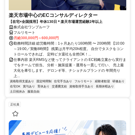
楽天市場中心のECコンサルディレクター
【在宅×全国採用】年休130日＊楽天市場運営経験2年以上
株式会社ワンプルーフ
フルリモート
月給300,000円～600,000円
勤務時間詳細 総労働時間：1ヶ月あたり160時間 〜 200時間 【10:00
～19:00／実働8時間】 残業は月平均20h程度。 自分でタスクをコン
トロールできれば、 定時ピタ退社も全然OK！...
仕事内容 楽天RMSなど使ってクライアントの EC戦略立案から実行ま
でをチームで担当。 分析・施策提案・運用を一貫して行い、 売上最
大化を牽引します。 デロンギ等、ナショナルブランドの 年間売り
上...
資格取得支援あり
固定時間制
住宅手当あり
フルリモート
経験者歓迎
研修あり
在宅OK
賞与あり
育休あり
交通費支給
資格取得手当あり
長期休暇あり
土日祝休み
服装自由
正社員