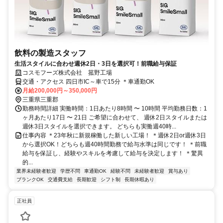
飲料の製造スタッフ
生活スタイルに合わせ週休2日・3日を選択可！前職給与保証
コスモフーズ株式会社 菰野工場
交通・アクセス 四日市IC～車で15分 ＊車通勤OK
月給200,000円～350,000円
三重県三重郡
勤務時間詳細 実働時間：1日あたり8時間 〜 10時間 平均勤務日数：1
ヶ月あたり17日 〜 21日 ご希望に合わせて、 週休2日スタイルまたは
週休3日スタイルを選択できます。 どちらも実働週40時...
仕事内容 ＊23年秋に新規稼働した新しい工場！ ＊週休2日or週休3日
から選択OK！どちらも週40時間勤務で給与水準は同じです！ ＊前職
給与を保証し、経験やスキルを考慮して給与を決定します！ ＊驚異
的...
業界未経験者歓迎
学歴不問
車通勤OK
経験不問
未経験者歓迎
賞与あり
ブランクOK
交通費支給
長期歓迎
シフト制
長期休暇あり
正社員