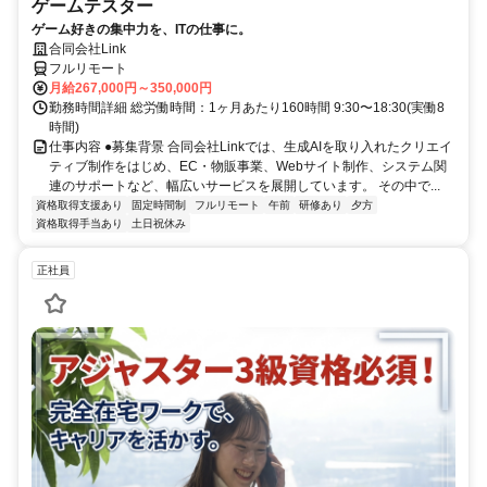
ゲームテスター
ゲーム好きの集中力を、ITの仕事に。
合同会社Link
フルリモート
月給267,000円～350,000円
勤務時間詳細 総労働時間：1ヶ月あたり160時間 9:30〜18:30(実働8
時間)
仕事内容 ●募集背景 合同会社Linkでは、生成AIを取り入れたクリエイ
ティブ制作をはじめ、EC・物販事業、Webサイト制作、システム関
連のサポートなど、幅広いサービスを展開しています。 その中で...
資格取得支援あり
固定時間制
フルリモート
午前
研修あり
夕方
資格取得手当あり
土日祝休み
正社員