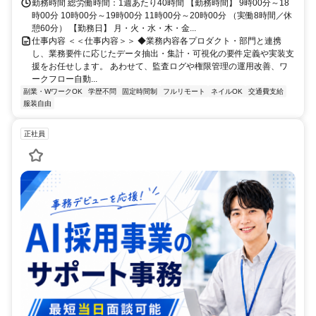
勤務時間 総労働時間：1週あたり40時間 【勤務時間】 9時00分～18
時00分 10時00分～19時00分 11時00分～20時00分 （実働8時間／休
憩60分） 【勤務日】 月・火・水・木・金...
仕事内容 ＜＜仕事内容＞＞ ◆業務内容各プロダクト・部門と連携
し、業務要件に応じたデータ抽出・集計・可視化の要件定義や実装支
援をお任せします。 あわせて、監査ログや権限管理の運用改善、ワ
ークフロー自動...
副業・WワークOK
学歴不問
固定時間制
フルリモート
ネイルOK
交通費支給
服装自由
正社員