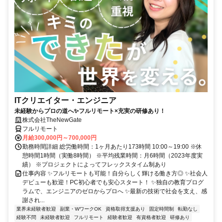
ITクリエイター・エンジニア
未経験からプロの道へ✨フルリモート×充実の研修あり！
株式会社TheNewGate
フルリモート
月給300,000円～700,000円
勤務時間詳細 総労働時間：1ヶ月あたり173時間 10:00～19:00 ※休
憩時間1時間（実働8時間） ※平均残業時間：月6時間（2023年度実
績） ※プロジェクトによってフレックスタイム制あり
仕事内容 ✨フルリモートも可能！自分らしく輝ける働き方◎ ✨社会人
デビューも歓迎！PC初心者でも安心スタート！ ✨独自の教育プログ
ラムで、エンジニアのゼロからプロへ ✨最新の技術で社会を支え、感
謝され...
業界未経験者歓迎
副業・WワークOK
資格取得支援あり
固定時間制
転勤なし
経験不問
未経験者歓迎
フルリモート
経験者歓迎
有資格者歓迎
研修あり