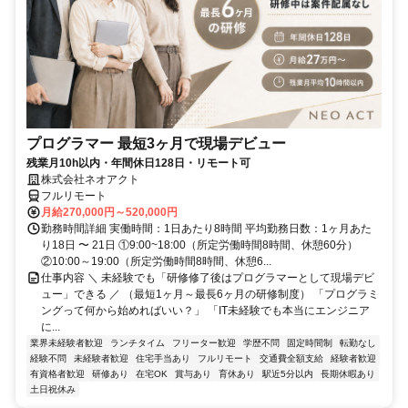
プログラマー 最短3ヶ月で現場デビュー
残業月10h以内・年間休日128日・リモート可
株式会社ネオアクト
フルリモート
月給270,000円～520,000円
勤務時間詳細 実働時間：1日あたり8時間 平均勤務日数：1ヶ月あた
り18日 〜 21日 ①9:00~18:00（所定労働時間8時間、休憩60分）
②10:00～19:00（所定労働時間8時間、休憩6...
仕事内容 ＼ 未経験でも「研修修了後はプログラマーとして現場デビ
ュー」できる ／ （最短1ヶ月～最長6ヶ月の研修制度） 「プログラミ
ングって何から始めればいい？」 「IT未経験でも本当にエンジニア
に...
業界未経験者歓迎
ランチタイム
フリーター歓迎
学歴不問
固定時間制
転勤なし
経験不問
未経験者歓迎
住宅手当あり
フルリモート
交通費全額支給
経験者歓迎
有資格者歓迎
研修あり
在宅OK
賞与あり
育休あり
駅近5分以内
長期休暇あり
土日祝休み