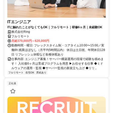
ITエンジニア
ITに触れたことがなくてもOK｜フルリモート｜研修6ヶ月｜未経験OK
株式会社Ring
フルリモート
月給370,000円～620,000円
勤務時間・曜日: フレックスタイム制・コアタイム10:00〜15:00／実
働8h 残業ほぼなし（月平均5時間以内） 休日は土日祝、年間休日128
日 リフレッシュ休暇など各種休暇あり
仕事内容: エンジニア募集！サーバー構築運用の現場で経験を積めま
す！ 入社後6ヶ月は育成プログラムを用意 ▶お任せする仕事 ◆ミド
ルウェアの運用・監視 ◆サーバー監視の新規立ち上げ ◆リリ...
フルリモート
在宅OK
昇給あり
正社員