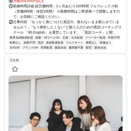
月給304,000円以上
勤務時間詳細 総労働時間：1ヶ月あたり165時間 フルフレックス制
（実働8時間・休憩1時間） ※勤務時間はご希望第一で調整しますの
で、お気軽にご相談ください。
仕事内容 「せっかく身につけた英語力、使わないまま眠らせていま
せんか？」 “もう挫折したくない”と願う人のための英語コーチングス
クール 「90 English」を運営しています。 「英語コーチ」と聞...
業界未経験者歓迎
副業・WワークOK
主婦・主夫歓迎
フリーター歓迎
学歴不問
転勤なし
経験不問
英語
未経験者歓迎
フルリモート
残業なし
研修あり
在宅OK
ブランクOK
長期歓迎
服装自由
履歴書不要
髪型・髪色自由
正社員