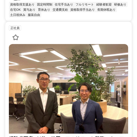
資格取得支援あり
固定時間制
住宅手当あり
フルリモート
経験者歓迎
研修あり
在宅OK
賞与あり
育休あり
交通費支給
資格取得手当あり
長期休暇あり
土日祝休み
服装自由
正社員