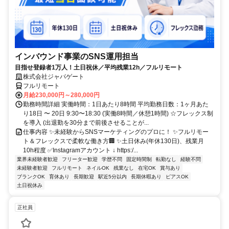
インバウンド事業のSNS運用担当
目指せ登録者1万人！土日祝休／平均残業12h／フルリモート
株式会社ジャパゲート
フルリモート
月給230,000円～280,000円
勤務時間詳細 実働時間：1日あたり8時間 平均勤務日数：1ヶ月あた
り18日 〜 20日 9:30〜18:30 (実働8時間／休憩1時間) ☆フレックス制
を導入 (出退勤を30分まで前後させることが...
仕事内容 ✨未経験からSNSマーケティングのプロに！ ✨フルリモー
ト＆フレックスで柔軟な働き方🏢 ✨土日休み(年休130日)、残業月
10h程度 ✅Instagramアカウント ↓ https:/...
業界未経験者歓迎
フリーター歓迎
学歴不問
固定時間制
転勤なし
経験不問
未経験者歓迎
フルリモート
ネイルOK
残業なし
在宅OK
賞与あり
ブランクOK
育休あり
長期歓迎
駅近5分以内
長期休暇あり
ピアスOK
土日祝休み
正社員