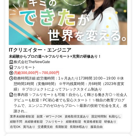
ITクリエイター・エンジニア
未経験からプロの道へ✨フルリモート×充実の研修あり！
株式会社TheNewGate
フルリモート
月給300,000円～700,000円
勤務時間詳細 総労働時間：1ヶ月あたり173時間 10:00～19:00 ※休
憩時間1時間（実働8時間） ※平均残業時間：月6時間（2023年度実
績） ※プロジェクトによってフレックスタイム制あり
仕事内容 ✨フルリモートも可能！自分らしく輝ける働き方◎ ✨社会人
デビューも歓迎！PC初心者でも安心スタート！ ✨独自の教育プログ
ラムで、エンジニアのゼロからプロへ ✨最新の技術で社会を支え、感
謝され...
業界未経験者歓迎
副業・WワークOK
資格取得支援あり
固定時間制
転勤なし
経験不問
未経験者歓迎
フルリモート
経験者歓迎
有資格者歓迎
研修あり
在宅OK
賞与あり
交通費支給
長期歓迎
長期休暇あり
服装自由