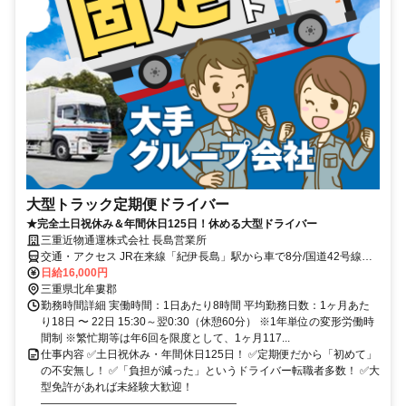
⼤型トラック定期便ドライバー
★完全土日祝休み＆年間休日125日！休める大型ドライバー
三重近物通運株式会社 長島営業所
交通・アクセス JR在来線「紀伊長島」駅から車で8分/国道42号線沿
い
日給16,000円
三重県北牟婁郡
勤務時間詳細 実働時間：1日あたり8時間 平均勤務日数：1ヶ月あた
り18日 〜 22日 15:30～翌0:30（休憩60分） ※1年単位の変形労働時
間制 ※繁忙期等は年6回を限度として、1ヶ月117...
仕事内容 ✅土日祝休み・年間休日125日！ ✅定期便だから「初めて」
の不安無し！ ✅「負担が減った」というドライバー転職者多数！ ✅大
型免許があれば未経験大歓迎！
――――――――――――――――――...