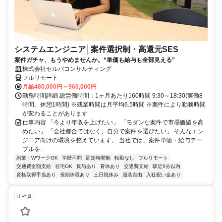
システムエンジニア│案件選択制・高還元SES
案件ガチャ、もうやめませんか。“単価も給与も全部見える”
株式会社セルバコンサルティング
フルリモート
月給480,000円～960,000円
勤務時間詳細 総労働時間：1ヶ月あたり160時間 9:30～18:30(実働8
時間、休憩1時間) ※残業時間は月平均6.5時間 ※案件により勤務時間
が変わることがあります
仕事内容 「今より年収を上げたい」 「モダンな案件で市場価値を高
めたい」 「会社都合ではなく、自分で案件を選びたい」 そんなエン
ジニア向けの環境を整えています。 当社では、案件単価・給与テー
ブルを...
副業・WワークOK
学歴不問
固定時間制
転勤なし
フルリモート
交通費全額支給
在宅OK
賞与あり
育休あり
交通費支給
駅近5分以内
資格取得手当あり
長期休暇あり
土日祝休み
服装自由
入社祝い金あり
正社員