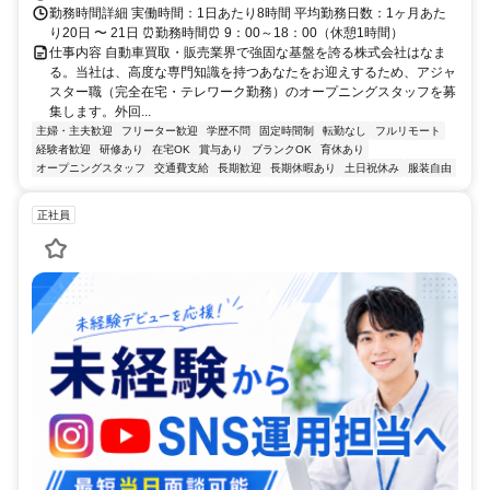
勤務時間詳細 実働時間：1日あたり8時間 平均勤務日数：1ヶ月あた
り20日 〜 21日 ⏰勤務時間⏰ 9：00～18：00（休憩1時間）
仕事内容 自動車買取・販売業界で強固な基盤を誇る株式会社はなま
る。当社は、高度な専門知識を持つあなたをお迎えするため、アジャ
スター職（完全在宅・テレワーク勤務）のオープニングスタッフを募
集します。外回...
主婦・主夫歓迎
フリーター歓迎
学歴不問
固定時間制
転勤なし
フルリモート
経験者歓迎
研修あり
在宅OK
賞与あり
ブランクOK
育休あり
オープニングスタッフ
交通費支給
長期歓迎
長期休暇あり
土日祝休み
服装自由
正社員