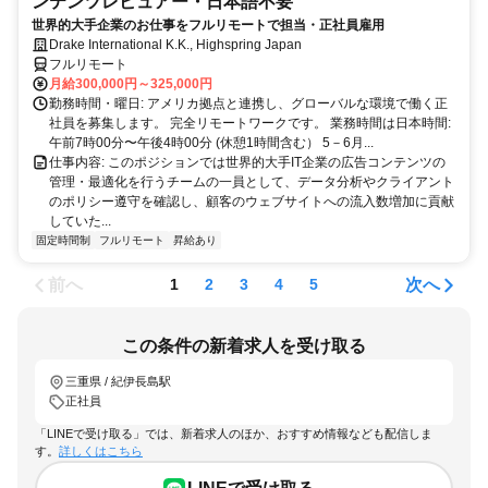
ンテンツレビュアー・日本語不要
世界的大手企業のお仕事をフルリモートで担当・正社員雇用
Drake International K.K., Highspring Japan
フルリモート
月給300,000円～325,000円
勤務時間・曜日: アメリカ拠点と連携し、グローバルな環境で働く正
社員を募集します。 完全リモートワークです。 業務時間は日本時間:
午前7時00分〜午後4時00分 (休憩1時間含む） 5－6月...
仕事内容: このポジションでは世界的大手IT企業の広告コンテンツの
管理・最適化を行うチームの一員として、データ分析やクライアント
のポリシー遵守を確認し、顧客のウェブサイトへの流入数増加に貢献
していた...
固定時間制
フルリモート
昇給あり
前へ
次へ
1
2
3
4
5
この条件の新着求人を受け取る
三重県 / 紀伊長島駅
正社員
「LINEで受け取る」では、新着求人のほか、おすすめ情報なども配信しま
す。
詳しくはこちら