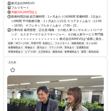
株式会社INREVO
フルリモート
月給330,000円以上
勤務時間詳細 総労働時間：1ヶ月あたり160時間 実働時間：1日あた
り8時間 平均勤務日数：1ヶ月あたり21日 ※コアタイムあり（11:00
～16:00） ※フレキシブルタイムあり（7:00～22...
仕事内容 雇用形態：正社員 職種：その他人事コンサルタント/コーチ
ング、カスタマーサクセスマネージャー、その他人材サービス専門職
＝＝＝＝＝＝＝＝＝＝＝＝＝＝＝＝ 株式会社INREVOは"成果に責任...
副業・WワークOK
学歴不問
転勤なし
フルリモート
経験者歓迎
ネイルOK
食費補助あり
研修あり
賞与あり
ブランクOK
育休あり
交通費支給
長期休暇あり
ピアスOK
土日祝休み
服装自由
食事補助あり
髪型・髪色自由
正社員