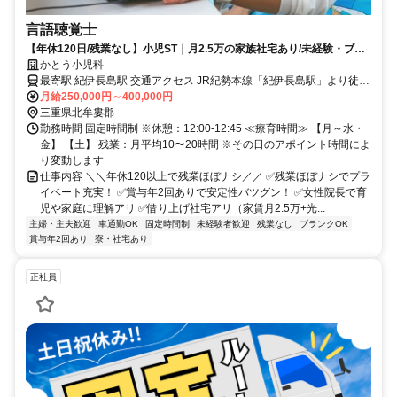
言語聴覚士
【年休120日/残業なし】小児ST｜月2.5万の家族社宅あり/未経験・ブラ
ンクOK
かとう小児科
最寄駅 紀伊長島駅 交通アクセス JR紀勢本線「紀伊長島駅」より徒歩
約8分／車で約2分 〇交通費支給（社内規定あり） 〇車通勤OK（駐車
月給250,000円～400,000円
場あり） 〇自転車通勤OK 〇自転車通勤OK ★グループ療育を行って
三重県北牟婁郡
いるお隣の施設に 週に1回、または隔週1回程度の頻度で お手伝いに
勤務時間 固定時間制 ※休憩：12:00-12:45 ≪療育時間≫ 【月～水・
行きます。
金】 【土】 残業：月平均10〜20時間 ※その日のアポイント時間によ
り変動します
仕事内容 ＼＼年休120以上で残業ほぼナシ／／ ✅残業ほぼナシでプラ
イベート充実！ ✅賞与年2回ありで安定性バツグン！ ✅女性院長で育
児や家庭に理解アリ ✅借り上げ社宅アリ（家賃月2.5万+光...
主婦・主夫歓迎
車通勤OK
固定時間制
未経験者歓迎
残業なし
ブランクOK
賞与年2回あり
寮・社宅あり
正社員