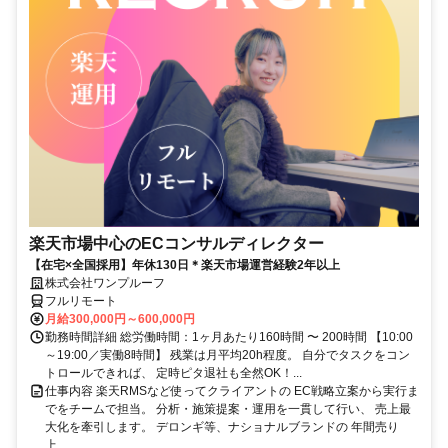
楽天市場中心のECコンサルディレクター
【在宅×全国採用】年休130日＊楽天市場運営経験2年以上
株式会社ワンプルーフ
フルリモート
月給300,000円～600,000円
勤務時間詳細 総労働時間：1ヶ月あたり160時間 〜 200時間 【10:00
～19:00／実働8時間】 残業は月平均20h程度。 自分でタスクをコン
トロールできれば、 定時ピタ退社も全然OK！...
仕事内容 楽天RMSなど使ってクライアントの EC戦略立案から実行ま
でをチームで担当。 分析・施策提案・運用を一貫して行い、 売上最
大化を牽引します。 デロンギ等、ナショナルブランドの 年間売り
上...