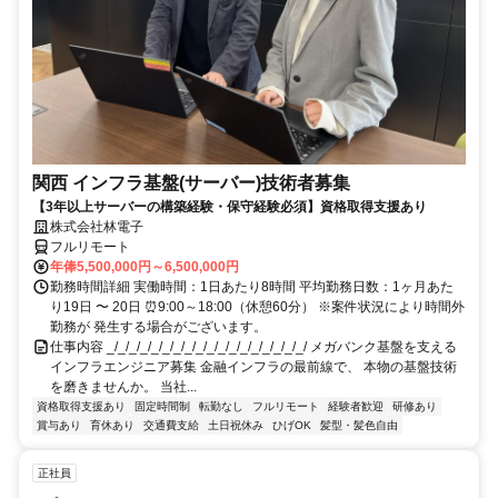
関西 インフラ基盤(サーバー)技術者募集
【3年以上サーバーの構築経験・保守経験必須】資格取得支援あり
株式会社林電子
フルリモート
年俸5,500,000円～6,500,000円
勤務時間詳細 実働時間：1日あたり8時間 平均勤務日数：1ヶ月あた
り19日 〜 20日 ⏰9:00～18:00（休憩60分） ※案件状況により時間外
勤務が 発生する場合がございます。
仕事内容 _/_/_/_/_/_/_/_/_/_/_/_/_/_/_/_/_/_/ メガバンク基盤を支える
インフラエンジニア募集 金融インフラの最前線で、 本物の基盤技術
を磨きませんか。 当社...
資格取得支援あり
固定時間制
転勤なし
フルリモート
経験者歓迎
研修あり
賞与あり
育休あり
交通費支給
土日祝休み
ひげOK
髪型・髪色自由
正社員