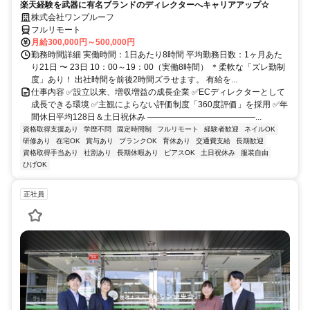
楽天経験を武器に有名ブランドのディレクターへキャリアアップ☆
株式会社ワンプルーフ
フルリモート
月給300,000円～500,000円
勤務時間詳細 実働時間：1日あたり8時間 平均勤務日数：1ヶ月あた
り21日 〜 23日 10：00～19：00（実働8時間） ＊柔軟な「ズレ勤制
度」あり！ 出社時間を前後2時間ズラせます。 有給を...
仕事内容 ✅設立以来、増収増益の成長企業 ✅ECディレクターとして
成長できる環境 ✅主観によらない評価制度「360度評価」を採用 ✅年
間休日平均128日＆土日祝休み ―――――――――――――...
資格取得支援あり
学歴不問
固定時間制
フルリモート
経験者歓迎
ネイルOK
研修あり
在宅OK
賞与あり
ブランクOK
育休あり
交通費支給
長期歓迎
資格取得手当あり
社割あり
長期休暇あり
ピアスOK
土日祝休み
服装自由
ひげOK
正社員