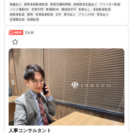
制服あり
業界未経験者歓迎
変形労働時間制
資格取得支援あり
フリーター歓迎
バイク通勤OK
学歴不問
車通勤OK
職場見学可
転勤なし
未経験者歓迎
経験者歓迎
夜間
有資格者歓迎
夕方
賞与あり
ブランクOK
育休あり
交通費支給
長期歓迎
正社員
人事コンサルタント