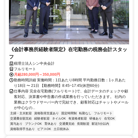
《会計事務所経験者限定》在宅勤務の税務会計スタッ
フ
税理士法人シン中央会計
フルリモート
月給280,000円～350,000円
勤務時間詳細 実働時間：1日あたり8時間 平均勤務日数：1ヶ月あた
り18日 〜 21日 【勤務時間】8:45~17:45(休憩60分)
仕事内容 完全在宅勤務(フルリモート)で、会計データのチェックや顧
客対応、決算書や申告書の作成業務を行っていただきます。 社内の
業務はクラウドサーバー内で完結でき、顧客対応はチャットやメール
が中心なの...
主婦・主夫歓迎
資格取得支援あり
固定時間制
転勤なし
フルリモート
交通費全額支給
経験者歓迎
ネイルOK
有資格者歓迎
研修あり
在宅OK
賞与あり
ブランクOK
育休あり
交通費支給
長期歓迎
駅近5分以内
資格取得手当あり
ピアスOK
土日祝休み