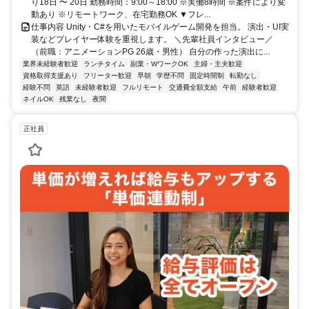
り18日 〜 20日 勤務時間：9:00～18:00 ※実働8時間 ※案件により変
動あり ※リモートワーク、在宅勤務OK ▼フレ...
仕事内容 Unity・C#を用いたモバイルゲーム開発を担当。 演出・UI実
装などプレイヤー体験を重視します。 ＼先輩社員インタビュー／
（前職：アニメーションPG 26歳・男性） 自分の作った演出に...
業界未経験者歓迎
ランチタイム
副業・WワークOK
主婦・主夫歓迎
資格取得支援あり
フリーター歓迎
早朝
学歴不問
固定時間制
転勤なし
経験不問
英語
未経験者歓迎
フルリモート
交通費全額支給
午前
経験者歓迎
ネイルOK
残業なし
夜間
正社員