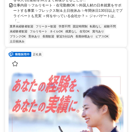
を導入 (出退勤を30分まで前後させることが...
仕事内容 ✨フルリモート・在宅勤務OK ✨外国人材の日本就業をサポ
ートする事業 ✨フレックス制＆土日祝休み ✨年間休日130日以上でプ
ライベートも充実 ＜何をやっている会社か？＞ ジャパゲートは、
「...
業界未経験者歓迎
フリーター歓迎
学歴不問
固定時間制
転勤なし
経験不問
未経験者歓迎
フルリモート
ネイルOK
残業なし
在宅OK
賞与あり
ブランクOK
育休あり
長期歓迎
駅近5分以内
長期休暇あり
ピアスOK
土日祝休み
正社員