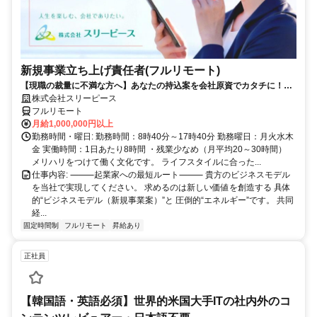
新規事業立ち上げ責任者(フルリモート)
【現職の裁量に不満な方へ】あなたの持込案を会社原資でカタチに！最
短6ヶ月で共同経営者の道へ
株式会社スリーピース
フルリモート
月給1,000,000円以上
勤務時間・曜日: 勤務時間：8時40分～17時40分 勤務曜日：月火水木
金 実働時間：1日あたり8時間 ・残業少なめ（月平均20～30時間）
メリハリをつけて働く文化です。 ライフスタイルに合った...
仕事内容: ⸻起業家への最短ルート⸻ 貴方のビジネスモデル
を当社で実現してください。 求めるのは新しい価値を創造する 具体
的“ビジネスモデル（新規事業案）”と 圧倒的“エネルギー”です。 共同
経...
固定時間制
フルリモート
昇給あり
正社員
【韓国語・英語必須】世界的米国大手ITの社内外のコ