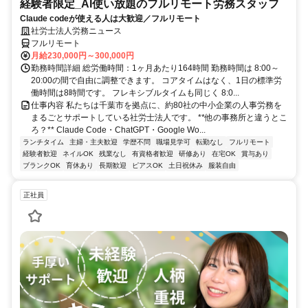
経験者限定_AI使い放題のフルリモート労務スタッフ
Claude codeが使える人は大歓迎／フルリモート
社労士法人労務ニュース
フルリモート
月給230,000円～300,000円
勤務時間詳細 総労働時間：1ヶ月あたり164時間 勤務時間は 8:00～
20:00の間で自由に調整できます。 コアタイムはなく、1日の標準労
働時間は8時間です。 フレキシブルタイムも同じく 8:0...
仕事内容 私たちは千葉市を拠点に、約80社の中小企業の人事労務を
まるごとサポートしている社労士法人です。 **他の事務所と違うとこ
ろ？** Claude Code・ChatGPT・Google Wo...
ランチタイム
主婦・主夫歓迎
学歴不問
職場見学可
転勤なし
フルリモート
経験者歓迎
ネイルOK
残業なし
有資格者歓迎
研修あり
在宅OK
賞与あり
ブランクOK
育休あり
長期歓迎
ピアスOK
土日祝休み
服装自由
正社員