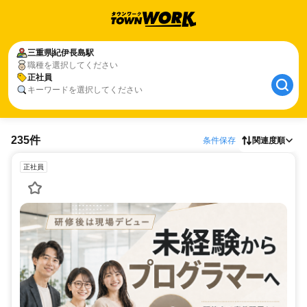
三重県
紀伊長島駅
職種を選択してください
正社員
キーワードを選択してください
235件
条件保存
関連度順
正社員