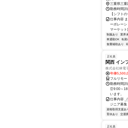
三重県三重
勤務時間詳細
【シフトの一例】
仕事内容 
ーポレーショ
マーケット)｣
制服あり
業界
車通勤OK
転勤
食費補助あり
正社員
関西 イン
株式会社林電
年俸5,500,
フルリモー
勤務時間詳細
⏰9:00～
います。
仕事内容 _/_
ジニア募集
資格取得支援あ
育休あり
交通
正社員