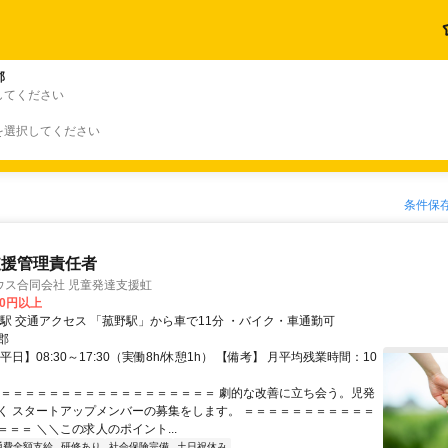
郡
してください
を選択してください
条件保
支援管理責任者
ウス合同会社 児童発達支援虹
00円以上
最寄駅 菰野駅 交通アクセス 「菰野駅」から車で11分 ・バイク・車通勤可
郡
平日】08:30～17:30（実働8h/休憩1h） 【備考】 月平均残業時間：10
＝＝＝＝＝＝＝＝＝＝＝＝＝＝＝＝＝＝＝ 劇的な改善に立ち会う。児発
く スタートアップメンバーの募集をします。 ＝＝＝＝＝＝＝＝＝＝＝
＝＝ ＼＼この求人のポイント...
通費全額支給
研修あり
社会保険完備
土日祝休み