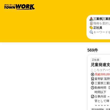
三重県
三重
職種を選択
正社員
キーワード
569件
正社員
児童発達
こころコアハ
月給300,0
三重県三重
勤務時間 【
時間以下
仕事内容 
管として輝
＝＝＝＝＝＝
固定時間制
交