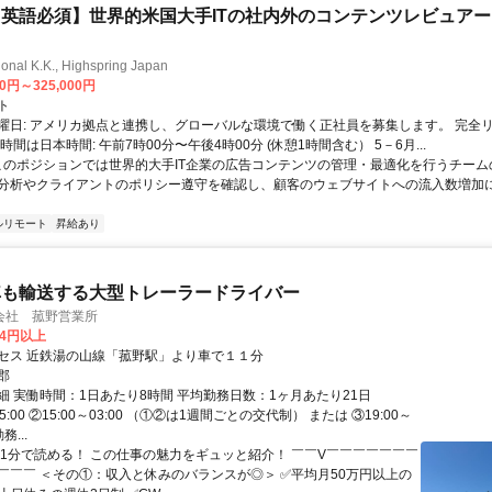
英語必須】世界的米国大手ITの社内外のコンテンツレビュア
ional K.K., Highspring Japan
00円～325,000円
ト
曜日: アメリカ拠点と連携し、グローバルな環境で働く正社員を募集します。 完全
時間は日本時間: 午前7時00分〜午後4時00分 (休憩1時間含む） 5－6月...
 このポジションでは世界的大手IT企業の広告コンテンツの管理・最適化を行うチー
分析やクライアントのポリシー遵守を確認し、顧客のウェブサイトへの流入数増加
ルリモート
昇給あり
車も輸送する大型トレーラードライバー
会社 菰野営業所
94円以上
セス 近鉄湯の山線「菰野駅」より車で１１分
郡
細 実働時間：1日あたり8時間 平均勤務日数：1ヶ月あたり21日
15:00 ②15:00～03:00 （①②は1週間ごとの交代制） または ③19:00～
務...
約1分で読める！ この仕事の魅力をギュッと紹介！ ￣￣V￣￣￣￣￣￣￣
￣￣￣ ＜その①：収入と休みのバランスが◎＞ ✅平均月50万円以上の