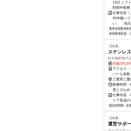
19日 シフ
時間外勤務 .
仕事内容 
40年働い
い」 「地元
業界未経験者歓
有資格者歓迎
正社員
ステンレス
松井鋼材株式
月給205,8
アクセス: ・車、バイク通勤可 ＼敷地内無料駐車場あり／ 四日市市からの通勤メン
バーも多数
三重県三重
勤務時間・曜
度と少なめ
仕事内容: 
リア形成のため若年
固定時間制
交
正社員
運営サポー
カーブスサン