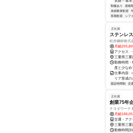
実績 ✅基本
制服あり
資格
未経験者歓迎
長期歓迎
シフ
正社員
ステンレ
松井鋼材株式
月給205,8
ア
三重県三重
勤務時間・曜
度と少なめ
仕事内容: 
リア形成のため若年
固定時間制
交
正社員
創業75年
チヨダウーテ 
月給188,0
交通・アク
三重県三重
勤務時間詳