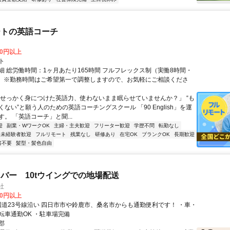
ートの英語コーチ
00円以上
ト
細 総労働時間：1ヶ月あたり165時間 フルフレックス制（実働8時間・
） ※勤務時間はご希望第一で調整しますので、お気軽にご相談くださ
「せっかく身につけた英語力、使わないまま眠らせていませんか？」 “も
ない”と願う人のための英語コーチングスクール 「90 English」を運
。 「英語コーチ」と聞...
迎
副業・WワークOK
主婦・主夫歓迎
フリーター歓迎
学歴不問
転勤なし
未経験者歓迎
フルリモート
残業なし
研修あり
在宅OK
ブランクOK
長期歓迎
書不要
髪型・髪色自由
バー 10tウイングでの地場配送
社
00円以上
転車通勤OK ・駐車場完備
郡