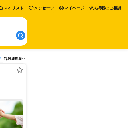
マイリスト
メッセージ
マイページ
求人掲載のご相談
存
関連度順