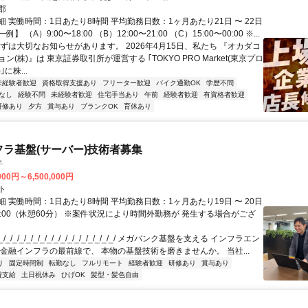
郡
 実働時間：1日あたり8時間 平均勤務日数：1ヶ月あたり21日 〜 22日
 （A）9:00〜18:00 （B）12:00〜21:00 （C）15:00〜00:00 ※...
まずは大切なお知らせがあります。 2026年4月15日、私たち 『オカダコ
ン(株)』は 東京証券取引所が運営する ｢TOKYO PRO Market(東京プロ
に株...
未経験者歓迎
資格取得支援あり
フリーター歓迎
バイク通勤OK
学歴不問
なし
経験不問
未経験者歓迎
住宅手当あり
午前
経験者歓迎
有資格者歓迎
研修あり
夕方
賞与あり
ブランクOK
育休あり
フラ基盤(サーバー)技術者募集
子
000円～6,500,000円
ト
 実働時間：1日あたり8時間 平均勤務日数：1ヶ月あたり19日 〜 20日
18:00（休憩60分） ※案件状況により時間外勤務が 発生する場合がござ
/_/_/_/_/_/_/_/_/_/_/_/_/_/_/_/_/ メガバンク基盤を支える インフラエン
 金融インフラの最前線で、 本物の基盤技術を磨きませんか。 当社...
り
固定時間制
転勤なし
フルリモート
経験者歓迎
研修あり
賞与あり
費支給
土日祝休み
ひげOK
髪型・髪色自由