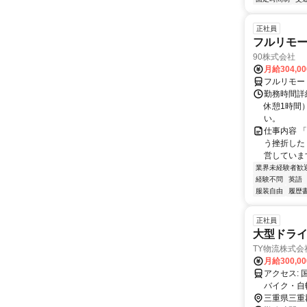
正社員
フルリモ
90株式会社
月給304,0
フルリモー
勤務時間詳
休憩1時間
い。
仕事内容 
う挫折したく
営しています
業界未経験者歓
経験不問
英語
服装自由
履歴
正社員
大型ドライ
TY物流株式会
月給300,0
アクセス: 国道23号線沿い 四日市市や鈴鹿市、桑名市からも通勤便利です！ ・車・
バイク・自
三重県三重