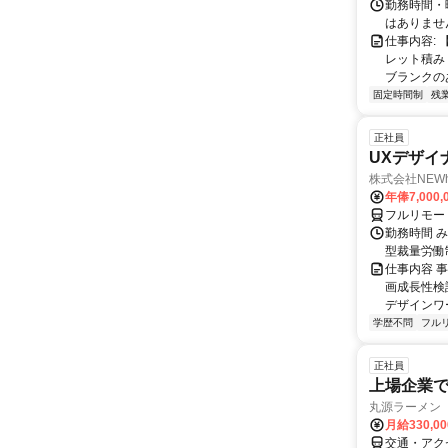
勤務時間・曜
はありませ
仕事内容: 
レット積み
ブランクの
固定時間制
残
正社員
UXデザイ
株式会社NEW
年俸7,000,
フルリモー
勤務時間 み
型裁量労働
仕事内容 
画成長性検
デザインワ
学歴不問
フル
正社員
上場企業
丸源ラーメン
月給330,0
交通・アク