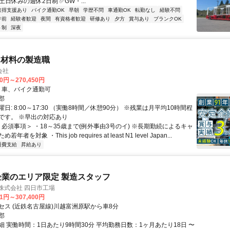
土日休みの週休2日制 ✅GW・...
取得支援あり
バイク通勤OK
早朝
学歴不問
車通勤OK
転勤なし
経験不問
午前
経験者歓迎
夜間
有資格者歓迎
研修あり
夕方
賞与あり
ブランクOK
ト制
深夜
ス材料の製造職
会社
00円～270,450円
クセス: ・車、バイク通勤可
郡
日: 8:00～17:30 （実働8時間／休憩90分） ※残業は月平均10時間程
です。 ※早出の対応あり
＜必須事項＞ ・18～35歳まで(例外事由3号のイ) ※長期勤続によるキャ
者を対象 ・This job requires at least N1 level Japan...
通費支給
昇給あり
企業のエリア限定 製造スタッフ
株式会社 四日市工場
51円～307,400円
セス (近鉄名古屋線)川越富洲原駅から車8分
郡
細 実働時間：1日あたり9時間30分 平均勤務日数：1ヶ月あたり18日 〜