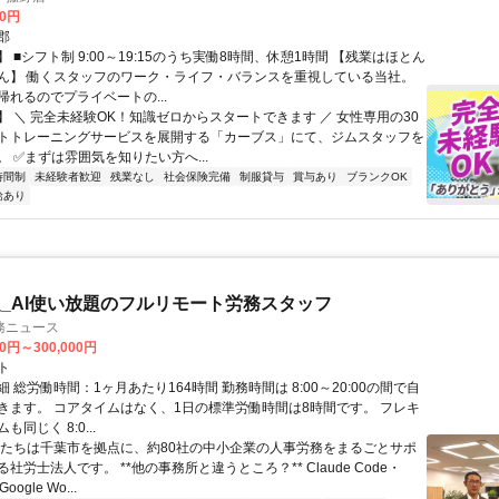
00円
郡
 ■シフト制 9:00～19:15のうち実働8時間、休憩1時間 【残業はほとん
ん】 働くスタッフのワーク・ライフ・バランスを重視している当社。
帰れるのでプライベートの...
】 ＼ 完全未経験OK！知識ゼロからスタートできます ／ 女性専用の30
トトレーニングサービスを展開する「カーブス」にて、ジムスタッフを
 ✅まずは雰囲気を知りたい方へ...
時間制
未経験者歓迎
残業なし
社会保険完備
制服貸与
賞与あり
ブランクOK
給あり
_AI使い放題のフルリモート労務スタッフ
務ニュース
00円～300,000円
ト
 総労働時間：1ヶ月あたり164時間 勤務時間は 8:00～20:00の間で自
きます。 コアタイムはなく、1日の標準労働時間は8時間です。 フレキ
同じく 8:0...
私たちは千葉市を拠点に、約80社の中小企業の人事労務をまるごとサポ
社労士法人です。 **他の事務所と違うところ？** Claude Code・
oogle Wo...