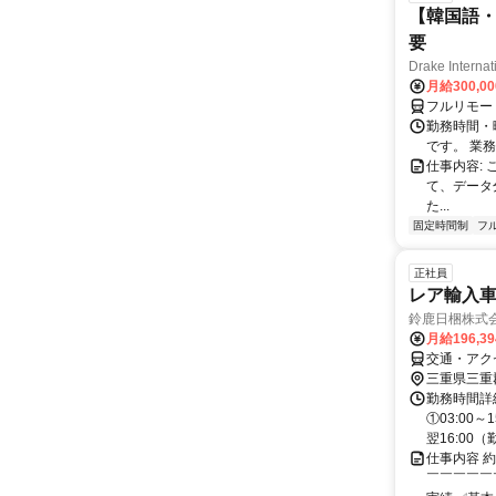
【韓国語・
要
Drake Internat
月給300,0
フルリモー
勤務時間・
です。 業務
仕事内容:
て、データ
た...
固定時間制
フ
正社員
レア輸入
鈴鹿日梱株式
月給196,3
交通・アク
三重県三重
勤務時間詳
①03:00～
翌16:00（勤
仕事内容 
￣￣￣￣￣