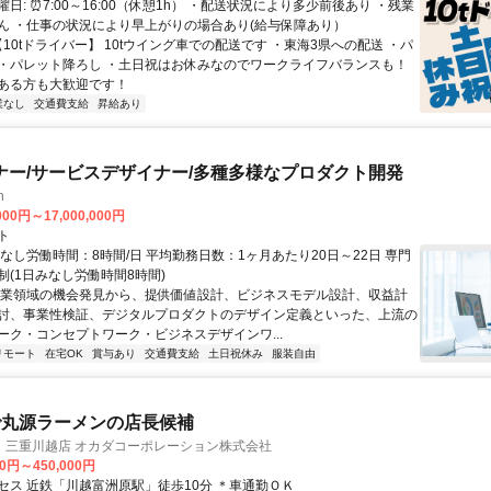
日: ⏰7:00～16:00（休憩1h） ・配送状況により多少前後あり ・残業
ん ・仕事の状況により早上がりの場合あり(給与保障あり）
【10tドライバー】 10tウイング車での配送です ・東海3県への配送 ・パ
・パレット降ろし ・土日祝はお休みなのでワークライフバランスも！
ある方も大歓迎です！
業なし
交通費支給
昇給あり
ナー/サービスデザイナー/多種多様なプロダクト開発
h
000円～17,000,000円
ト
なし労働時間：8時間/日 平均勤務日数：1ヶ月あたり20日～22日 専門
制(1日みなし労働時間8時間)
事業領域の機会発見から、提供価値設計、ビジネスモデル設計、収益計
討、事業性検証、デジタルプロダクトのデザイン定義といった、上流の
ーク・コンセプトワーク・ビジネスデザインワ...
リモート
在宅OK
賞与あり
交通費支給
土日祝休み
服装自由
で丸源ラーメンの店長候補
 三重川越店 オカダコーポレーション株式会社
00円～450,000円
セス 近鉄「川越富洲原駅」徒歩10分 ＊車通勤ＯＫ