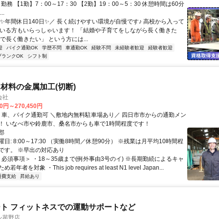
ト勤務 【1勤】7：00～17：30 【2勤】19：00～5：30 休憩時間は60分
..
＼✨年間休日140日✨／ 長く続けやすい環境が自慢です♪ 高校から入って
ている方もいらっしゃいます！ 「結婚や子育てをしながら長く働きた
で長く働きたい」 という方には...
迎
バイク通勤OK
学歴不問
車通勤OK
経験不問
未経験者歓迎
経験者歓迎
ブランクOK
シフト制
材料の金属加工(切断)
会社
00円～270,450円
！ いなべ市や鈴鹿市、桑名市からも車で1時間程度です！
郡
日: 8:00～17:30 （実働8時間／休憩90分） ※残業は月平均10時間程
です。 ※早出の対応あり
＜必須事項＞ ・18～35歳まで(例外事由3号のイ) ※長期勤続によるキャ
者を対象 ・This job requires at least N1 level Japan...
通費支給
昇給あり
ト フィットネスでの運動サポートなど
シ菰野店