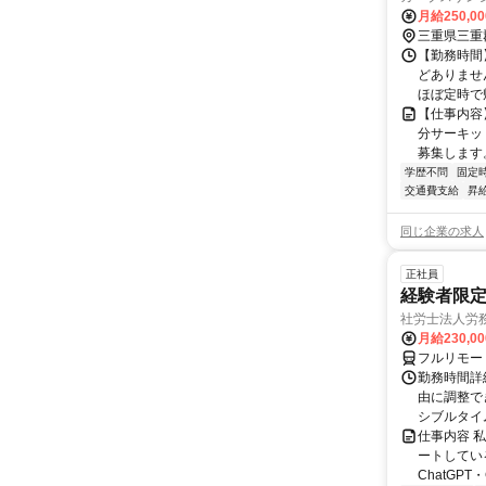
月給250,0
三重県三重
【勤務時間】
どありませ
ほぼ定時で
【仕事内容
分サーキッ
募集します。
学歴不問
固定
交通費支給
昇
同じ企業の求人
正社員
経験者限定
社労士法人労
月給230,0
フルリモー
勤務時間詳細
由に調整で
シブルタイムも
仕事内容 
ートしている
ChatGPT・G