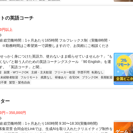
ートの英語コーチ
00円以上
ト
細 総労働時間：1ヶ月あたり165時間 フルフレックス制（実働8時間・
） ※勤務時間はご希望第一で調整しますので、お気軽にご相談くださ
「せっかく身につけた英語力、使わないまま眠らせていませんか？」 “も
ない”と願う人のための英語コーチングスクール 「90 English」を運
。 「英語コーチ」と聞...
迎
副業・WワークOK
主婦・主夫歓迎
フリーター歓迎
学歴不問
転勤なし
未経験者歓迎
フルリモート
残業なし
研修あり
在宅OK
ブランクOK
長期歓迎
書不要
髪型・髪色自由
スター
00円～350,000円
ト
 総労働時間：1ヶ月あたり160時間 9:30〜18:30(実働8時間)
●募集背景 合同会社Linkでは、生成AIを取り入れたクリエイティブ制作を