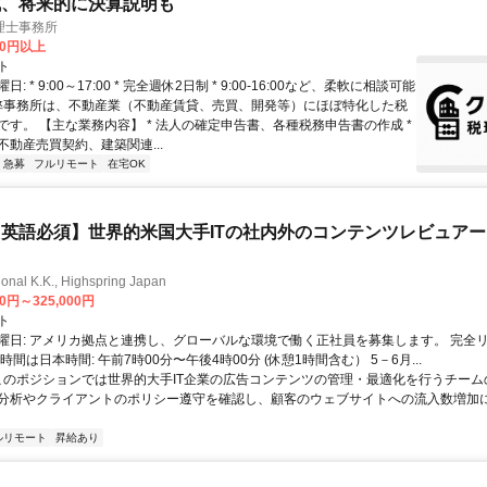
成、将来的に決算説明も
理士事務所
00円以上
ト
: * 9:00～17:00 * 完全週休2日制 * 9:00-16:00など、柔軟に相談可能
 弊事務所は、不動産業（不動産賃貸、売買、開発等）にほぼ特化した税
です。 【主な業務内容】 * 法人の確定申告書、各種税務申告書の作成 *
不動産売買契約、建築関連...
急募
フルリモート
在宅OK
英語必須】世界的米国大手ITの社内外のコンテンツレビュア
ional K.K., Highspring Japan
00円～325,000円
ト
曜日: アメリカ拠点と連携し、グローバルな環境で働く正社員を募集します。 完全
時間は日本時間: 午前7時00分〜午後4時00分 (休憩1時間含む） 5－6月...
 このポジションでは世界的大手IT企業の広告コンテンツの管理・最適化を行うチー
分析やクライアントのポリシー遵守を確認し、顧客のウェブサイトへの流入数増加
ルリモート
昇給あり