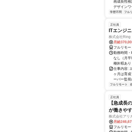
画成長性検
デザインワ
学歴不問
フル
正社員
ITエンジ
株式会社Ring
月給370,0
フルリモー
勤務時間・曜
なし（月平
種休暇あり
仕事内容:
ヶ月は育成
ーバー監視の
フルリモート
正社員
【急成長の
が働きや
株式会社アリ
月給246,6
フルリモー