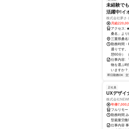
未経験でも
活躍中!イ
株式会社夢さ
月給220,0
アクセス: ★マイカー勤務可能 ★公共交通機関の場合 三重交通バス「イオンモール
三重県桑名
勤務時間・
通りです。 
憩60分） （
仕事内容:
物を選ぶ時
いますか？」
即日勤務OK
交
正社員
UXデザイ
株式会社NEW
年俸7,000,
フルリモー
勤務時間 み
型裁量労働
仕事内容 