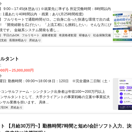
ト
 9:00～17:45(休憩あり) ※就業先に準ずる 所定労働時間：8時間以内
1週あたり40時間以内 ・残業：あり(月25時間程度)
】 フルリモートで通勤時間ゼロ。ご自身に合った快適な環境で次の成
！ 「開発経験を広げたい」 「上流工程にも挑戦したい」 そんな方にぴ
境です。 金融系システム開発を通し...
制
平日のみOK
フルリモート
経験者歓迎
有資格者歓迎
研修あり
社会保険完備
費支給
長期休暇あり
昇給あり
サルタント
エ
000円～25,000,000円
ト
日: 勤務時間：09:00〜18:00 休日：120日 ※完全週休二日制（土・
 ★コンサルファーム・シンクタンク出身者は年収100〜200万円以上
" コンサルタントとして、大手クライアントの事業戦略の立案や事業拡大
サル業務を担います。 具体...
在宅OK
昇給あり
ト 【月給30万円~】勤務時間7時間と短め!会計ソフト入力、