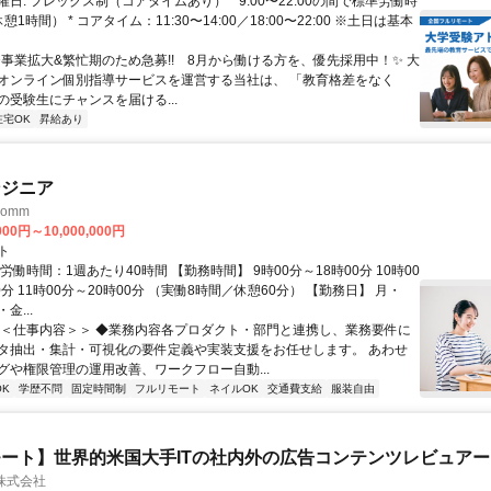
日: フレックス制（コアタイムあり） * 9:00〜22:00の間で標準労働時
1時間） * コアタイム：11:30〜14:00／18:00〜22:00 ※土日は基本
✨️事業拡大&繁忙期のため急募!! 8月から働ける方を、優先採用中！✨️ 大
オンライン個別指導サービスを運営する当社は、 「教育格差をなく
の受験生にチャンスを届ける...
在宅OK
昇給あり
ンジニア
omm
000円～10,000,000円
ト
労働時間：1週あたり40時間 【勤務時間】 9時00分～18時00分 10時00
0分 11時00分～20時00分 （実働8時間／休憩60分） 【勤務日】 月・
金...
＜＜仕事内容＞＞ ◆業務内容各プロダクト・部門と連携し、業務要件に
タ抽出・集計・可視化の要件定義や実装支援をお任せします。 あわせ
グや権限管理の運用改善、ワークフロー自動...
K
学歴不問
固定時間制
フルリモート
ネイルOK
交通費支給
服装自由
ート】世界的米国大手ITの社内外の広告コンテンツレビュアー
n株式会社