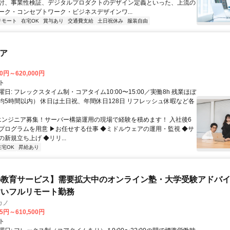
討、事業性検証、デジタルプロダクトのデザイン定義といった、上流の
ーク・コンセプトワーク・ビジネスデザインワ...
リモート
在宅OK
賞与あり
交通費支給
土日祝休み
服装自由
ニア
00円～620,000円
ト
日: フレックスタイム制・コアタイム10:00〜15:00／実働8h 残業ほぼ
均5時間以内） 休日は土日祝、年間休日128日 リフレッシュ休暇など各
 エンジニア募集！サーバー構築運用の現場で経験を積めます！ 入社後6
プログラムを用意 ▶お任せする仕事 ◆ミドルウェアの運用・監視 ◆サ
新規立ち上げ ◆リリ...
在宅OK
昇給あり
教育サービス】需要拡大中のオンライン塾・大学受験アドバイザ
すいフルリモート勤務
カノ
75円～610,500円
ト