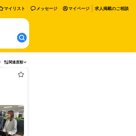
マイリスト
メッセージ
マイページ
求人掲載のご相談
存
関連度順