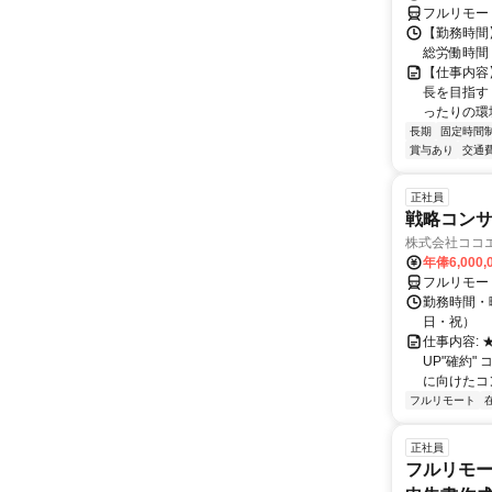
フルリモー
【勤務時間】
総労働時間：
【仕事内容
長を目指す
ったりの環
長期
固定時間
賞与あり
交通
正社員
戦略コン
株式会社ココ
年俸6,000,
フルリモー
勤務時間・曜
日・祝）
仕事内容:
UP"確約
に向けたコン
フルリモート
正社員
フルリモー