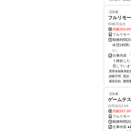
正社員
フルリモ
90株式会社
月給304,0
フルリモー
勤務時間詳
休憩1時間
い。
仕事内容 
う挫折したく
営しています
業界未経験者歓
経験不問
英語
服装自由
履歴
正社員
ゲームテ
合同会社Link
月給267,0
フルリモー
勤務時間詳細
仕事内容 