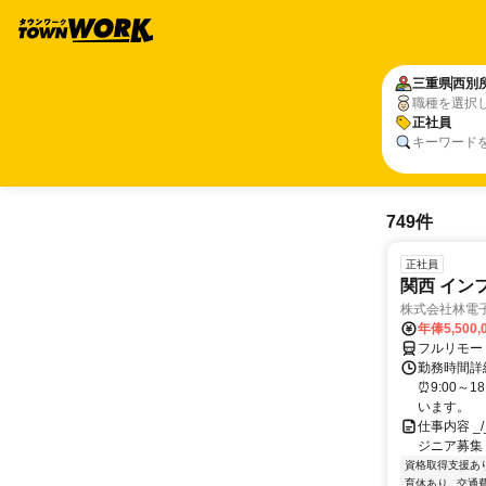
三重県
西別
職種を選択
正社員
キーワード
749件
正社員
関西 イン
株式会社林電
年俸5,500,
フルリモー
勤務時間詳細
⏰9:00～
います。
仕事内容 _/_
ジニア募集
資格取得支援あ
育休あり
交通