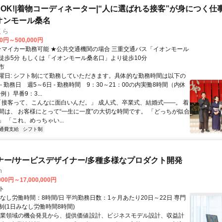
OK!|着物コーディネーター|“人に選ばれる接客”が身につく仕事|
オンモール桑名
くら
00円～500,000円
桑名」より徒歩5分 もしくは「イオンモール桑名口」より徒歩10分
市
曜日: シフト制にて勤務していただきます。具体的な勤務時間は以下の
- 勤務日 週5～6日 - 勤務時間 9：30～21：00の内実働8時間（内休
例）早番9：3...
 「接客って、こんなに面白いんだ。」 成人式、卒業式、結婚式――。 着
間は、 お客様にとって“一生に一度”の大切な時間です。 「どっちが似合
 「これ、めっちゃい...
通費支給
シフト制
ナー/サービスデザイナー/多種多様なプロダクト開発
h
000円～17,000,000円
ト
なし労働時間：8時間/日 平均勤務日数：1ヶ月あたり20日～22日 専門
制(1日みなし労働時間8時間)
事業領域の機会発見から、提供価値設計、ビジネスモデル設計、収益計