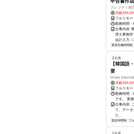
申告書作
クレフティ税
月給300,0
フルリモー
勤務時間・曜日
仕事内容:
理士事務所
会計入力（
変形労働時間制
正社員
【韓国語・
要
Drake Internat
月給300,0
フルリモー
勤務時間・
です。 業務
仕事内容:
て、データ
た...
固定時間制
フ
正社員