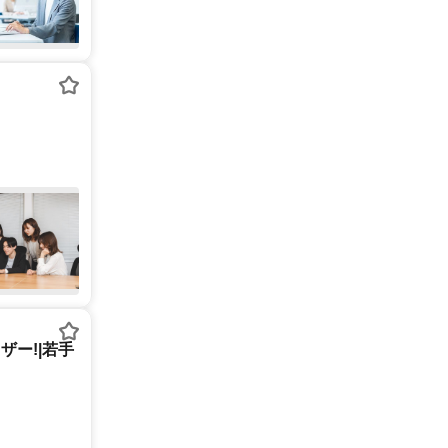
ー!|若手