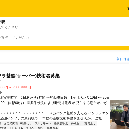
所駅
してください
を選択してください
条件保
フラ基盤(サーバー)技術者募集
子
000円～6,500,000円
ト
 実働時間：1日あたり8時間 平均勤務日数：1ヶ月あたり19日 〜 20日
18:00（休憩60分） ※案件状況により時間外勤務が 発生する場合がござ
/_/_/_/_/_/_/_/_/_/_/_/_/_/_/_/_/ メガバンク基盤を支える インフラエン
 金融インフラの最前線で、 本物の基盤技術を磨きませんか。 当社...
り
固定時間制
転勤なし
フルリモート
経験者歓迎
研修あり
賞与あり
費支給
土日祝休み
ひげOK
髪型・髪色自由