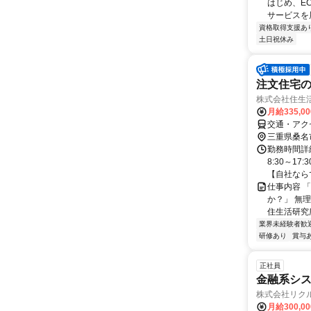
はじめ、E
サービスを展
資格取得支援あ
土日祝休み
注文住宅
株式会社住生
月給335,0
交通・アク
三重県桑名
勤務時間詳
8:30～1
【自社ならで
仕事内容 
か？」 無
住生活研究所
業界未経験者歓
研修あり
賞与
正社員
金融系シ
株式会社リク
月給300,0