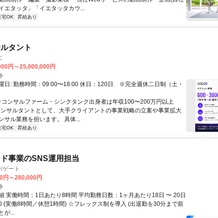
イエタッタ」「イエタッタカウ...
在宅OK
昇給あり
サルタント
エ
000円～25,000,000円
ト
日: 勤務時間：09:00〜18:00 休日：120日 ※完全週休二日制（土・
 ★コンサルファーム・シンクタンク出身者は年収100〜200万円以上
" コンサルタントとして、大手クライアントの事業戦略の立案や事業拡大
サル業務を担います。 具体...
在宅OK
昇給あり
ド事業のSNS運用担当
パゲート
00円～280,000円
ト
 実働時間：1日あたり8時間 平均勤務日数：1ヶ月あたり18日 〜 20日
8:30 (実働8時間／休憩1時間) ☆フレックス制を導入 (出退勤を30分まで前
が...