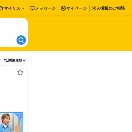
マイリスト
メッセージ
マイページ
求人掲載のご相談
存
関連度順