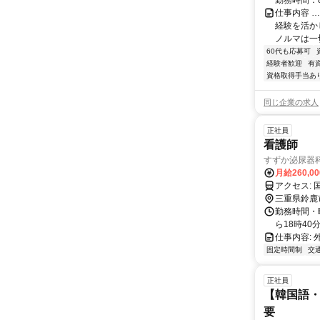
勤務時間：8:
仕事内容 
経験を活か
ノルマは一切
60代も応募可
経験者歓迎
有
資格取得手当あ
同じ企業の求人
正社員
看護師
すずか泌尿器
月給260,0
三重県鈴鹿
勤務時間・
ら18時40
仕事内容:
固定時間制
交
正社員
【韓国語・
要