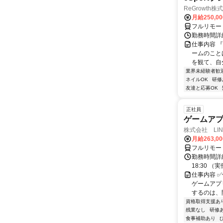
ReGrowth株
月給250,0
フルリモー
勤務時間詳
仕事内容 
ームのこと
を観て、自
業界未経験者歓
ネイルOK
研修
友達と応募OK
正社員
ゲームア
株式会社 LINK
月給263,0
フルリモー
勤務時間詳細
18:30 
仕事内容 ✅
ゲームアプ
するのは、開
資格取得支援あ
残業なし
研修
食事補助あり