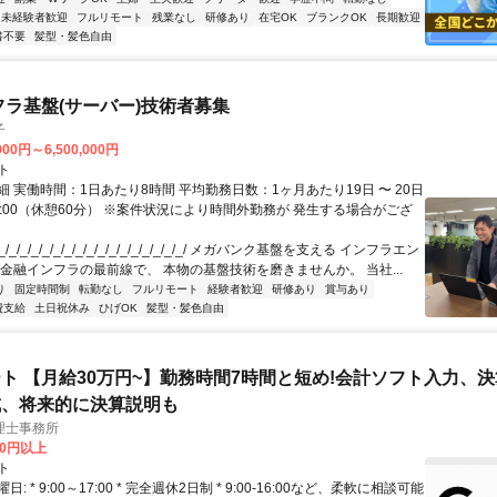
未経験者歓迎
フルリモート
残業なし
研修あり
在宅OK
ブランクOK
長期歓迎
書不要
髪型・髪色自由
フラ基盤(サーバー)技術者募集
子
000円～6,500,000円
ト
 実働時間：1日あたり8時間 平均勤務日数：1ヶ月あたり19日 〜 20日
18:00（休憩60分） ※案件状況により時間外勤務が 発生する場合がござ
/_/_/_/_/_/_/_/_/_/_/_/_/_/_/_/_/ メガバンク基盤を支える インフラエン
 金融インフラの最前線で、 本物の基盤技術を磨きませんか。 当社...
り
固定時間制
転勤なし
フルリモート
経験者歓迎
研修あり
賞与あり
費支給
土日祝休み
ひげOK
髪型・髪色自由
ト 【月給30万円~】勤務時間7時間と短め!会計ソフト入力、
成、将来的に決算説明も
理士事務所
00円以上
ト
: * 9:00～17:00 * 完全週休2日制 * 9:00-16:00など、柔軟に相談可能