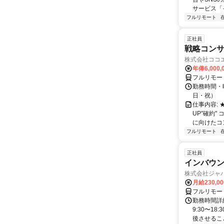
サービス「
フルリモート
正社員
戦略コン
株式会社ココ
年俸6,000,
フルリモー
勤務時間・曜
日・祝）
仕事内容:
UP"確約
に向けたコン
フルリモート
正社員
インバウン
株式会社ジャ
月給230,0
フルリモー
勤務時間詳細
9:30〜1
後させること