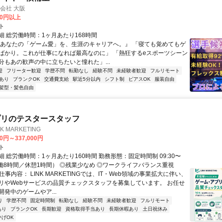
式会社 大阪
00円以上
ト
細 総労働時間：1ヶ月あたり168時間
『あなたの「ゲーム愛」を、生涯のキャリアへ。』 「寝ても覚めてもゲ
ばかり。これが仕事になれば最高なのに」 「熱狂するeスポーツシーン
分もあの歓声の中に立ちたいと憧れた」...
迎
フリーター歓迎
学歴不問
転勤なし
経験不問
未経験者歓迎
フルリモート
あり
ブランクOK
交通費支給
駅近5分以内
シフト制
ピアスOK
服装自由
髪型・髪色自由
プリのテスタースタッフ
 MARKETING
00円～337,000円
ト
 総労働時間：1ヶ月あたり160時間 勤務形態：固定時間制 09:30〜
（実働8時間／休憩1時間） ◎残業少なめ ◎ワークライフバランス重視
仕事内容： LINK MARKETINGでは、IT・Web領域の事業拡大に伴い、
リやWebサービスの品質チェックスタッフを募集しています。 お任せ
発中のゲームやア...
り
学歴不問
固定時間制
転勤なし
経験不問
未経験者歓迎
フルリモート
あり
ブランクOK
長期歓迎
資格取得手当あり
長期休暇あり
土日祝休み
ひげOK