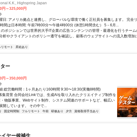
ional K.K., Highspring Japan
00円～325,000円
ト
曜日: アメリカ拠点と連携し、グローバルな環境で働く正社員を募集します。 完全
時間は日本時間: 午前7時00分〜午後4時00分 (休憩1時間含む） 5－6月...
 このポジションでは世界的大手IT企業の広告コンテンツの管理・最適化を行うチー
分析やクライアントのポリシー遵守を確認し、顧客のウェブサイトへの流入数増加
ルリモート
昇給あり
スター
00円～350,000円
ト
 総労働時間：1ヶ月あたり160時間 9:30〜18:30(実働8時間)
●募集背景 合同会社Linkでは、生成AIを取り入れたクリエイティブ制作を
C・物販事業、Webサイト制作、システム関連のサポートなど、幅広い
開しています。 その中で...
り
固定時間制
フルリモート
午前
研修あり
夕方
資格取得手当あり
プレイヤー候補生