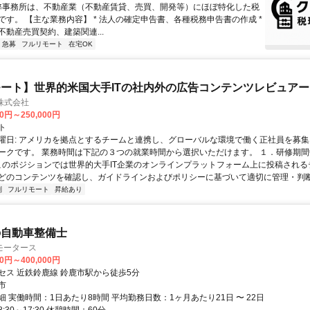
 弊事務所は、不動産業（不動産賃貸、売買、開発等）にほぼ特化した税
です。 【主な業務内容】 * 法人の確定申告書、各種税務申告書の作成 *
不動産売買契約、建築関連...
急募
フルリモート
在宅OK
ート】世界的米国大手ITの社内外の広告コンテンツレビュアー
n株式会社
00円～250,000円
ト
曜日: アメリカを拠点とするチームと連携し、グローバルな環境で働く正社員を募集
ークです。 業務時間は下記の３つの就業時間から選択いただけます。 １．研修期間中.
 このポジションでは世界的大手IT企業のオンラインプラットフォーム上に投稿され
どのコンテンツを確認し、ガイドラインおよびポリシーに基づいて適切に管理・判断す
制
フルリモート
昇給あり
の自動車整備士
モータース
00円～400,000円
セス 近鉄鈴鹿線 鈴鹿市駅から徒歩5分
市
 実働時間：1日あたり8時間 平均勤務日数：1ヶ月あたり21日 〜 22日