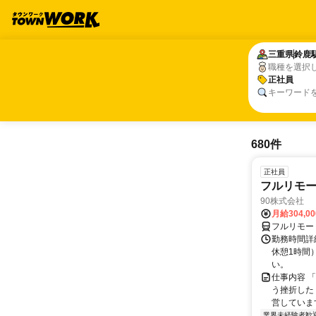
三重県
三重県
鈴鹿
鈴鹿
職種を選択
正社員
正社員
キーワード
680件
正社員
フルリモ
90株式会社
月給304,0
フルリモー
勤務時間詳
休憩1時間
い。
仕事内容 
う挫折したく
営しています
業界未経験者歓