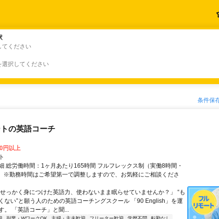
駅
駅
してください
を選択してください
条件保
ートの英語コーチ
00円以上
ト
細 総労働時間：1ヶ月あたり165時間 フルフレックス制（実働8時間・
） ※勤務時間はご希望第一で調整しますので、お気軽にご相談くださ
「せっかく身につけた英語力、使わないまま眠らせていませんか？」 “も
ない”と願う人のための英語コーチングスクール 「90 English」を運
。 「英語コーチ」と聞...
迎
副業・WワークOK
主婦・主夫歓迎
フリーター歓迎
学歴不問
転勤なし