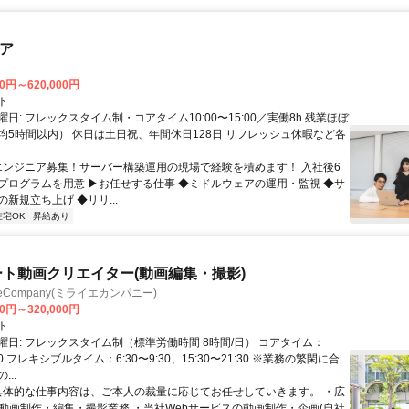
ニア
00円～620,000円
ト
日: フレックスタイム制・コアタイム10:00〜15:00／実働8h 残業ほぼ
均5時間以内） 休日は土日祝、年間休日128日 リフレッシュ休暇など各
 エンジニア募集！サーバー構築運用の現場で経験を積めます！ 入社後6
プログラムを用意 ▶お任せする仕事 ◆ミドルウェアの運用・監視 ◆サ
新規立ち上げ ◆リリ...
在宅OK
昇給あり
ート動画クリエイター(動画編集・撮影)
ieCompany(ミライエカンパニー)
00円～320,000円
ト
曜日: フレックスタイム制（標準労働時間 8時間/日） コアタイム：
:30 フレキシブルタイム：6:30〜9:30、15:30〜21:30 ※業務の繁閑に合
..
 具体的な仕事内容は、ご本人の裁量に応じてお任せしていきます。 ・広
の動画制作・編集・撮影業務 ・当社Webサービスの動画制作・企画(自社