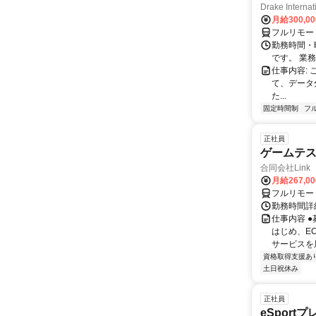
Drake Internat
月給300,0
フルリモー
勤務時間・
です。 業務
仕事内容:
て、データ
た...
固定時間制
フ
正社員
ゲームテ
合同会社Link
月給267,0
フルリモー
勤務時間詳細
仕事内容 
はじめ、E
サービスを展
資格取得支援あ
土日祝休み
正社員
eSport