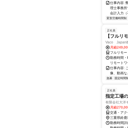
仕事内容:
理士事務所
会計入力（
変形労働時間制
正社員
【フルリモ
Vaco Japa
月給249,0
フルリモー
勤務時間・
リモートワ
仕事内容:
像、動画な
急募
固定時間
正社員
指定工場
有限会社大洋
月給270,0
交通・アク
三重県鈴鹿
勤務時間詳細