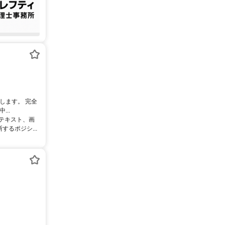
します。 完全
..
るテキスト、画
るポジシ...