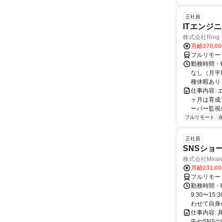
正社員
ITエンジ
株式会社Ring
月給370,0
フルリモー
勤務時間・曜
なし（月平
種休暇あり
仕事内容:
ヶ月は育成
ーバー監視の
フルリモート
正社員
SNSショ
株式会社Mira
月給231,0
フルリモー
勤務時間・
9:30〜15
わせて自身の.
仕事内容:
告やSNS