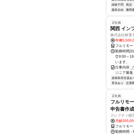
経験不問
英語
服装自由
履歴
正社員
関西 イン
株式会社林電
年俸5,500,
フルリモー
勤務時間詳細
⏰9:00～
います。
仕事内容 _/_
ジニア募集
資格取得支援あ
育休あり
交通
正社員
フルリモー
申告書作
クレフティ税
月給300,0
フルリモー
勤務時間・曜日