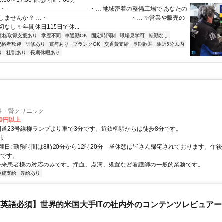
30～17:30 休憩時間：60分
…・――――――――――――――・… 地域密着の整備工場で あなたの
しませんか？ …・――――――――――――――・… ✨営業や販売の
なし ✨年間休日115日で休...
資格取得支援あり
学歴不問
車通勤OK
固定時間制
職場見学可
転勤なし
資格者歓迎
研修あり
賞与あり
ブランクOK
交通費支給
長期歓迎
駅近5分以内
り
社割あり
長期休暇あり
科・腎クリニック
00円以上
アクセス: 国道23号線柳ランプより車で3分です。近鉄柳駅からは徒歩8分です。
市
曜日: 勤務時間は8時20分から12時20分 昼休憩は皆さん帰宅されております。午後
分です。
 外来患者様の対応のみです。採血、点滴、処置など看護師の一般的業務です。
通費支給
昇給あり
英語必須】世界的米国大手ITの社内外のコンテンツレビュア