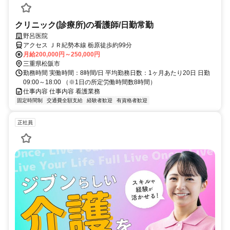
クリニック(診療所)の看護師/日勤常勤
野呂医院
アクセス ＪＲ紀勢本線 栃原徒歩約99分
月給200,000円～250,000円
三重県松阪市
勤務時間 実働時間：8時間/日 平均勤務日数：1ヶ月あたり20日 日勤
09:00～18:00 （※1日の所定労働時間数8時間）
仕事内容 仕事内容 看護業務
固定時間制
交通費全額支給
経験者歓迎
有資格者歓迎
正社員