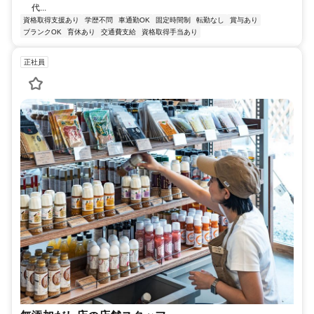
代...
資格取得支援あり
学歴不問
車通勤OK
固定時間制
転勤なし
賞与あり
ブランクOK
育休あり
交通費支給
資格取得手当あり
正社員