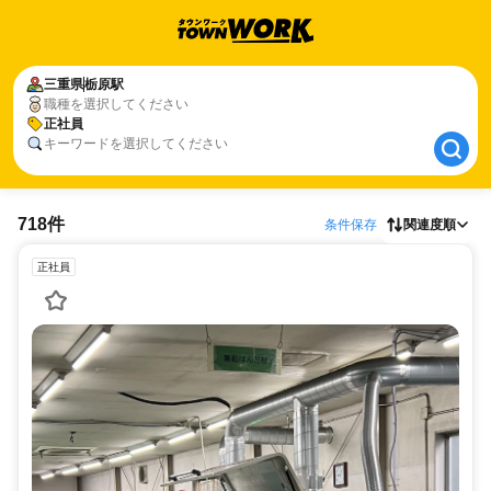
三重県
三重県
栃原駅
栃原駅
職種を選択してください
正社員
正社員
キーワードを選択してください
718件
条件保存
関連度順
正社員