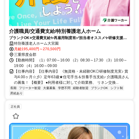
介護職員/交通費支給/特別養護老人ホーム
ブランクOK⭐️交通費支給✨再雇用制度有✅️担当者オススメ✨研修支援有
⭕️車通勤ＯＫ
特別養護老人ホーム大宮園
月給195,400円～270,500円
三重県度会郡
【勤務時間】 （1）07:00～16:00 （2）08:30～17:30 （3）10:00～
19:00 （4）16:00～09:00
【仕事内容】 【仕事内容】 《無資格・未経験OK◎研修制度充実♪ 賞
与4.00ヶ月☆彡》定年63歳★住宅手当＆扶養手当支給♪ 介護職員さん
の募集！ 【概要】 ●利用者様に対して介助業務、 リネン交換...
長期
フリーター歓迎
大量募集
学歴不問
経験者歓迎
ブランクOK
シフト制
昇給あり
正社員