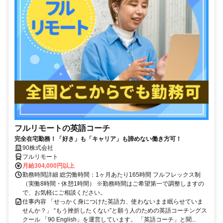
フルリモートの英語コーチ
完全在宅勤務！「好き」も「キャリア」も諦めない働き方可！
90株式会社
フルリモート
月給304,000円以上
勤務時間詳細 総労働時間：1ヶ月あたり165時間 フルフレックス制
（実働8時間・休憩1時間） ※勤務時間はご希望第一で調整しますの
で、お気軽にご相談ください。
仕事内容 「せっかく身につけた英語力、使わないまま眠らせていま
せんか？」 “もう挫折したくない”と願う人のための英語コーチングス
クール 「90 English」を運営しています。 「英語コーチ」と聞...