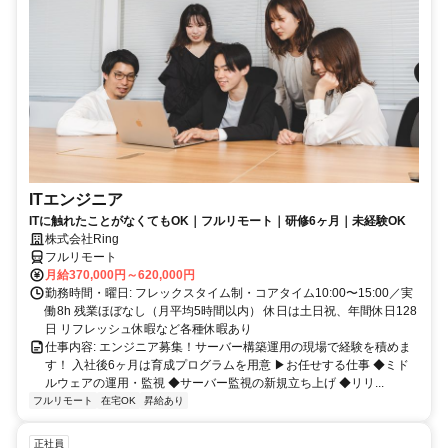
ITエンジニア
ITに触れたことがなくてもOK｜フルリモート｜研修6ヶ月｜未経験OK
株式会社Ring
フルリモート
月給370,000円～620,000円
勤務時間・曜日: フレックスタイム制・コアタイム10:00〜15:00／実
働8h 残業ほぼなし（月平均5時間以内） 休日は土日祝、年間休日128
日 リフレッシュ休暇など各種休暇あり
仕事内容: エンジニア募集！サーバー構築運用の現場で経験を積めま
す！ 入社後6ヶ月は育成プログラムを用意 ▶お任せする仕事 ◆ミド
ルウェアの運用・監視 ◆サーバー監視の新規立ち上げ ◆リリ...
フルリモート
在宅OK
昇給あり
正社員