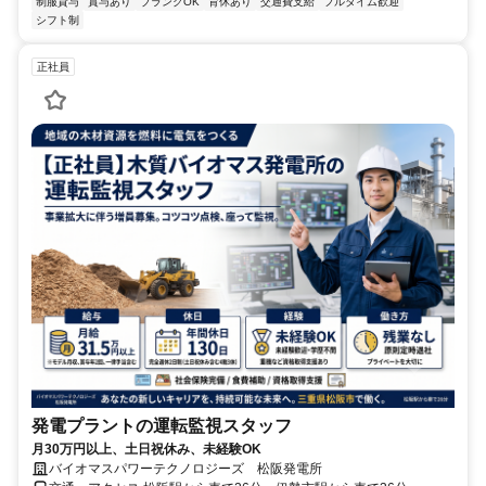
制服貸与
賞与あり
ブランクOK
育休あり
交通費支給
フルタイム歓迎
シフト制
正社員
発電プラントの運転監視スタッフ
月30万円以上、土日祝休み、未経験OK
バイオマスパワーテクノロジーズ 松阪発電所