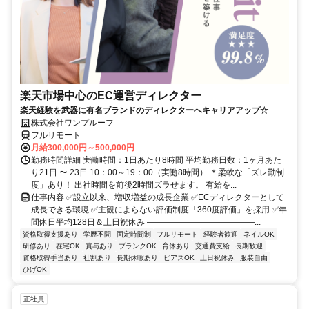
楽天市場中心のEC運営ディレクター
楽天経験を武器に有名ブランドのディレクターへキャリアアップ☆
株式会社ワンプルーフ
フルリモート
月給300,000円～500,000円
勤務時間詳細 実働時間：1日あたり8時間 平均勤務日数：1ヶ月あた
り21日 〜 23日 10：00～19：00（実働8時間） ＊柔軟な「ズレ勤制
度」あり！ 出社時間を前後2時間ズラせます。 有給を...
仕事内容 ✅設立以来、増収増益の成長企業 ✅ECディレクターとして
成長できる環境 ✅主観によらない評価制度「360度評価」を採用 ✅年
間休日平均128日＆土日祝休み ―――――――――――――...
資格取得支援あり
学歴不問
固定時間制
フルリモート
経験者歓迎
ネイルOK
研修あり
在宅OK
賞与あり
ブランクOK
育休あり
交通費支給
長期歓迎
資格取得手当あり
社割あり
長期休暇あり
ピアスOK
土日祝休み
服装自由
ひげOK
正社員