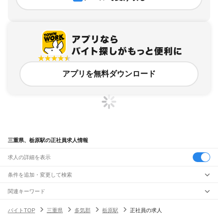
アプリを無料ダウンロード
三重県、栃原駅の正社員求人情報
求人の詳細を表示
条件を追加・変更して検索
市区町村を追加・変更
関連キーワード
完全在宅ワーク 全国
シール貼り 在宅
現在地周辺
ガチャガチャ
犬カフェ
三重県
駅を追加・変更
バイトTOP
三重県
多気郡
栃原駅
正社員の求人
三重県
すべて