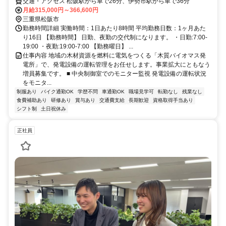
交通・アクセス 松阪駅から車で26分、伊勢市駅から車で36分
月給315,000円～366,600円
三重県松阪市
勤務時間詳細 実働時間：1日あたり8時間 平均勤務日数：1ヶ月あた
り16日 【勤務時間】 日勤、夜勤の交代制になります。 ・日勤:7:00-
19:00 ・夜勤:19:00-7:00 【勤務曜日】 ...
仕事内容 地域の木材資源を燃料に電気をつくる「木質バイオマス発
電所」で、発電設備の運転管理をお任せします。事業拡大にともなう
増員募集です。 ■ 中央制御室でのモニター監視 発電設備の運転状況
をモニタ...
制服あり
バイク通勤OK
学歴不問
車通勤OK
職場見学可
転勤なし
残業なし
食費補助あり
研修あり
賞与あり
交通費支給
長期歓迎
資格取得手当あり
シフト制
土日祝休み
正社員