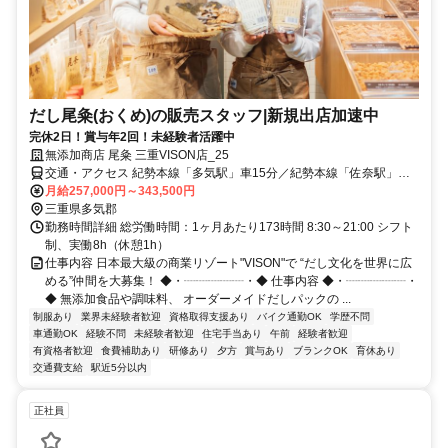
だし尾粂(おくめ)の販売スタッフ|新規出店加速中
完休2日！賞与年2回！未経験者活躍中
無添加商店 尾粂 三重VISON店_25
交通・アクセス 紀勢本線「多気駅」車15分／紀勢本線「佐奈駅」車
20分／紀勢本線「相可駅」車20分
月給257,000円～343,500円
三重県多気郡
勤務時間詳細 総労働時間：1ヶ月あたり173時間 8:30～21:00 シフト
制、実働8h（休憩1h）
仕事内容 日本最大級の商業リゾート"VISON"で “だし文化を世界に広
める”仲間を大募集！ ◆・┈┈┈┈┈・◆ 仕事内容 ◆・┈┈┈┈┈・
◆ 無添加食品や調味料、 オーダーメイドだしパックの ...
制服あり
業界未経験者歓迎
資格取得支援あり
バイク通勤OK
学歴不問
車通勤OK
経験不問
未経験者歓迎
住宅手当あり
午前
経験者歓迎
有資格者歓迎
食費補助あり
研修あり
夕方
賞与あり
ブランクOK
育休あり
交通費支給
駅近5分以内
正社員