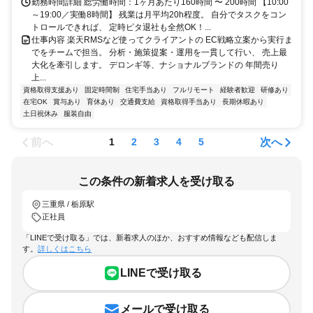
勤務時間詳細 総労働時間：1ヶ月あたり160時間 〜 200時間 【10:00
～19:00／実働8時間】 残業は月平均20h程度。 自分でタスクをコン
トロールできれば、 定時ピタ退社も全然OK！...
仕事内容 楽天RMSなど使ってクライアントの EC戦略立案から実行ま
でをチームで担当。 分析・施策提案・運用を一貫して行い、 売上最
大化を牽引します。 デロンギ等、ナショナルブランドの 年間売り
上...
資格取得支援あり
固定時間制
住宅手当あり
フルリモート
経験者歓迎
研修あり
在宅OK
賞与あり
育休あり
交通費支給
資格取得手当あり
長期休暇あり
土日祝休み
服装自由
前へ
次へ
1
2
3
4
5
この条件の新着求人を受け取る
三重県 / 栃原駅
正社員
「LINEで受け取る」では、新着求人のほか、おすすめ情報なども配信しま
す。
詳しくはこちら
LINEで受け取る
メールで受け取る