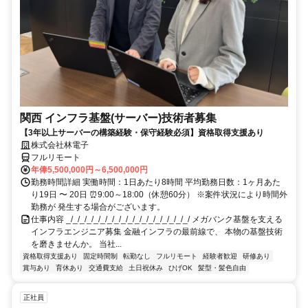
関西 インフラ基盤(サーバー)技術者募集
【3年以上サーバーの構築経験・保守経験必須】資格取得支援あり
株式会社林電子
フルリモート
年俸5,500,000円～6,500,000円
勤務時間詳細 実働時間：1日あたり8時間 平均勤務日数：1ヶ月あた
り19日 〜 20日 ⏰9:00～18:00（休憩60分） ※案件状況により時間外
勤務が 発生する場合がございます。
仕事内容 _/_/_/_/_/_/_/_/_/_/_/_/_/_/_/_/_/_/ メガバンク基盤を支える
インフラエンジニア募集 金融インフラの最前線で、 本物の基盤技術
を磨きませんか。 当社...
資格取得支援あり
固定時間制
転勤なし
フルリモート
経験者歓迎
研修あり
賞与あり
育休あり
交通費支給
土日祝休み
ひげOK
髪型・髪色自由
正社員