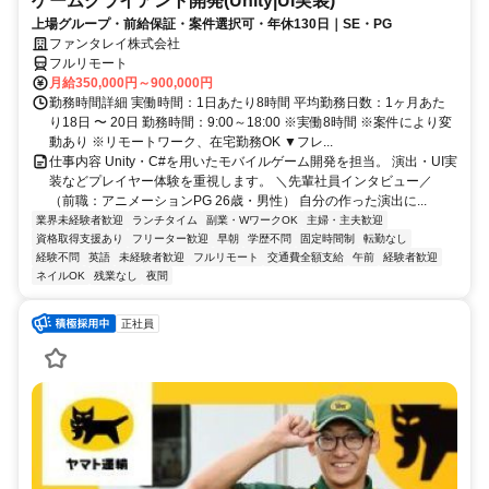
ゲームクライアント開発(Unity|UI実装)
上場グループ・前給保証・案件選択可・年休130日｜SE・PG
ファンタレイ株式会社
フルリモート
月給350,000円～900,000円
勤務時間詳細 実働時間：1日あたり8時間 平均勤務日数：1ヶ月あた
り18日 〜 20日 勤務時間：9:00～18:00 ※実働8時間 ※案件により変
動あり ※リモートワーク、在宅勤務OK ▼フレ...
仕事内容 Unity・C#を用いたモバイルゲーム開発を担当。 演出・UI実
装などプレイヤー体験を重視します。 ＼先輩社員インタビュー／
（前職：アニメーションPG 26歳・男性） 自分の作った演出に...
業界未経験者歓迎
ランチタイム
副業・WワークOK
主婦・主夫歓迎
資格取得支援あり
フリーター歓迎
早朝
学歴不問
固定時間制
転勤なし
経験不問
英語
未経験者歓迎
フルリモート
交通費全額支給
午前
経験者歓迎
ネイルOK
残業なし
夜間
正社員