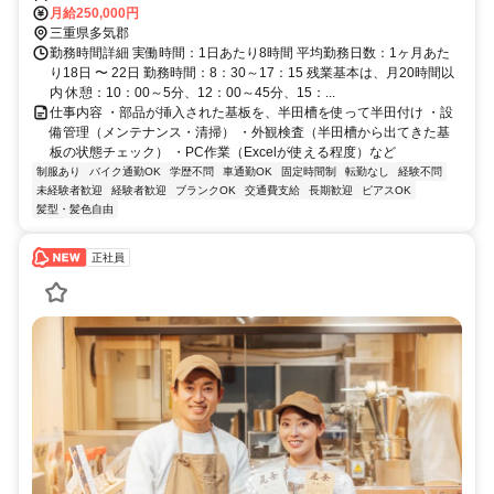
車場完備)
月給250,000円
三重県多気郡
勤務時間詳細 実働時間：1日あたり8時間 平均勤務日数：1ヶ月あた
り18日 〜 22日 勤務時間：8：30～17：15 残業基本は、月20時間以
内 休憩：10：00～5分、12：00～45分、15：...
仕事内容 ・部品が挿入された基板を、半田槽を使って半田付け ・設
備管理（メンテナンス・清掃） ・外観検査（半田槽から出てきた基
板の状態チェック） ・PC作業（Excelが使える程度）など
制服あり
バイク通勤OK
学歴不問
車通勤OK
固定時間制
転勤なし
経験不問
未経験者歓迎
経験者歓迎
ブランクOK
交通費支給
長期歓迎
ピアスOK
髪型・髪色自由
正社員