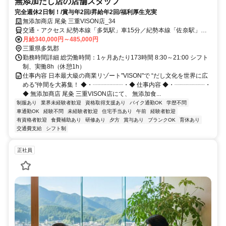
無添加だし店の店舗スタッフ
完全週休2日制！/賞与年2回/昇給年2回/福利厚生充実
無添加商店 尾粂 三重VISON店_34
交通・アクセス 紀勢本線「多気駅」車15分／紀勢本線「佐奈駅」車
20分／紀勢本線「相可駅」車20分
月給340,000円～485,000円
三重県多気郡
勤務時間詳細 総労働時間：1ヶ月あたり173時間 8:30～21:00 シフト
制、実働8h（休憩1h）
仕事内容 日本最大級の商業リゾート"VISON"で “だし文化を世界に広
める”仲間を大募集！ ◆・┈┈┈┈┈・◆ 仕事内容 ◆・┈┈┈┈┈・
◆ 無添加商店 尾粂 三重VISON店にて、 無添加食...
制服あり
業界未経験者歓迎
資格取得支援あり
バイク通勤OK
学歴不問
車通勤OK
経験不問
未経験者歓迎
住宅手当あり
午前
経験者歓迎
有資格者歓迎
食費補助あり
研修あり
夕方
賞与あり
ブランクOK
育休あり
交通費支給
シフト制
正社員