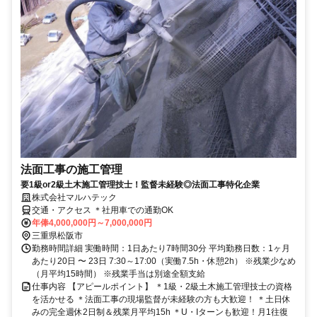
法面工事の施工管理
要1級or2級土木施工管理技士！監督未経験◎法面工事特化企業
株式会社マルハテック
交通・アクセス ＊社用車での通勤OK
年俸4,000,000円～7,000,000円
三重県松阪市
勤務時間詳細 実働時間：1日あたり7時間30分 平均勤務日数：1ヶ月
あたり20日 〜 23日 7:30～17:00（実働7.5h・休憩2h） ※残業少なめ
（月平均15時間） ※残業手当は別途全額支給
仕事内容 【アピールポイント】 ＊1級・2級土木施工管理技士の資格
を活かせる ＊法面工事の現場監督が未経験の方も大歓迎！ ＊土日休
みの完全週休2日制＆残業月平均15h ＊U・Iターンも歓迎！月1往復