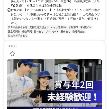
あたり22日 7:30～17:00（実働7.5h・休憩2h） ※残業少なめ（月平
均15時間） ※残業手当は別途全額支給
仕事内容 【アピールポイント】 ＊未経験歓迎！イチから専門技術が
身につく！ ＊資格にかかる費用は会社が全額負担！ ＊山の斜面を守
る競合の少ないお仕事！ ＊月給26.4万円～！昇給・賞与で頑張りを
還元 ...
業界未経験者歓迎
資格取得支援あり
バイク通勤OK
学歴不問
車通勤OK
固定時間制
経験不問
賞与あり
ブランクOK
育休あり
交通費支給
資格取得手当あり
正社員