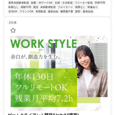
業界未経験者歓迎
副業・WワークOK
主婦・主夫歓迎
フリーター歓迎
学歴不問
転勤なし
経験不問
英語
未経験者歓迎
フルリモート
残業なし
研修あり
在宅OK
ブランクOK
長期歓迎
服装自由
履歴書不要
髪型・髪色自由
正社員