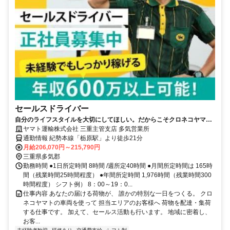
セールスドライバー
自分のライフスタイルを大切にしてほしい。だからこそクロネコヤマト
は収入も休日も充実
ヤマト運輸株式会社 三重主管支店 多気営業所
通勤情報 紀勢本線「栃原駅」より徒歩21分
月給206,070円～215,790円
三重県多気郡
勤務時間 ●1日所定時間 8時間 /週所定40時間 ●月間所定時間は 165時
間（残業時間25時間程度） ●年間所定時間 1,976時間（残業時間300
時間程度） シフト例） 8：00～19：0...
仕事内容 あなたの届ける荷物が、 誰かの特別な一日をつくる。 クロ
ネコヤマトの車両を使って 担当エリアのお客様へ 荷物を配達・集荷
する仕事です。 加えて、セールス活動も行います。 地域に密着し、
お客...