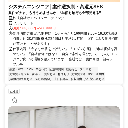
システムエンジニア│案件選択制・高還元SES
案件ガチャ、もうやめませんか。“単価も給与も全部見える”
株式会社セルバコンサルティング
フルリモート
月給480,000円～960,000円
勤務時間詳細 総労働時間：1ヶ月あたり160時間 9:30～18:30(実働8
時間、休憩1時間) ※残業時間は月平均6.5時間 ※案件により勤務時間
が変わることがあります
仕事内容 「今より年収を上げたい」 「モダンな案件で市場価値を高
めたい」 「会社都合ではなく、自分で案件を選びたい」 そんなエン
ジニア向けの環境を整えています。 当社では、案件単価・給与テー
ブルを...
副業・WワークOK
学歴不問
固定時間制
転勤なし
フルリモート
交通費全額支給
在宅OK
賞与あり
育休あり
交通費支給
駅近5分以内
資格取得手当あり
長期休暇あり
土日祝休み
服装自由
入社祝い金あり
正社員