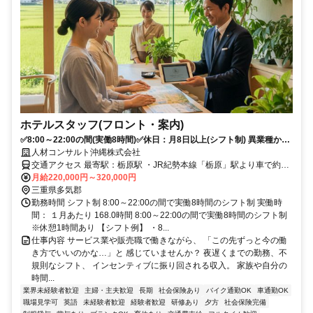
ホテルスタッフ(フロント・案内)
✅8:00～22:00の間(実働8時間)✅休日：月8日以上(シフト制) 異業種から
キャリアチェンジ歓迎✨未経験OKのホテル運営スタッフ【正社員】
人材コンサルト沖縄株式会社
交通アクセス 最寄駅：栃原駅 ・JR紀勢本線「栃原」駅より車で約10
分 ・勢和多気ICから直結（車ですぐ） ・商業リゾート施設
月給220,000円～320,000円
「VISON（ヴィソン）」内 ・マイカー通勤OK（駐車場あり）
三重県多気郡
勤務時間 シフト制 8:00～22:00の間で実働8時間のシフト制 実働時
間： １月あたり 168.0時間 8:00～22:00の間で実働8時間のシフト制
※休憩1時間あり 【シフト例】 ・8...
仕事内容 サービス業や販売職で働きながら、 「この先ずっと今の働
き方でいいのかな…」と 感じていませんか？ 夜遅くまでの勤務、不
規則なシフト、 インセンティブに振り回される収入。 家族や自分の
時間...
業界未経験者歓迎
主婦・主夫歓迎
長期
社会保険あり
バイク通勤OK
車通勤OK
職場見学可
英語
未経験者歓迎
経験者歓迎
研修あり
夕方
社会保険完備