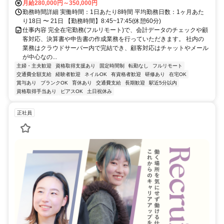
月給280,000円～350,000円
勤務時間詳細 実働時間：1日あたり8時間 平均勤務日数：1ヶ月あた
り18日 〜 21日 【勤務時間】8:45~17:45(休憩60分)
仕事内容 完全在宅勤務(フルリモート)で、会計データのチェックや顧
客対応、決算書や申告書の作成業務を行っていただきます。 社内の
業務はクラウドサーバー内で完結でき、顧客対応はチャットやメール
が中心なの...
主婦・主夫歓迎
資格取得支援あり
固定時間制
転勤なし
フルリモート
交通費全額支給
経験者歓迎
ネイルOK
有資格者歓迎
研修あり
在宅OK
賞与あり
ブランクOK
育休あり
交通費支給
長期歓迎
駅近5分以内
資格取得手当あり
ピアスOK
土日祝休み
正社員