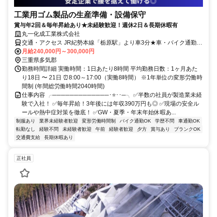
工業用ゴム製品の生産準備・設備保守
賞与年2回＆毎年昇給あり★未経験歓迎！週休2日＆長期休暇有
丸一化成工業株式会社
交通・アクセス JR紀勢本線「栃原駅」より車3分★車・バイク通勤
OK
月給240,000円～300,000円
三重県多気郡
勤務時間詳細 実働時間：1日あたり8時間 平均勤務日数：1ヶ月あた
り18日 〜 21日 ⏰8:00～17:00（実働8時間） ※1年単位の変形労働時
間制 (年間総労働時間2040時間)
仕事内容 ╭─────────────･⭐･･─╮ ✅半数の社員が製造業未経
験で入社！ ✅毎年昇給！3年後には年収390万円も◎ ✅現場の安全ル
ールや熱中症対策を徹底！ ✅GW・夏季・年末年始休暇あ...
制服あり
業界未経験者歓迎
変形労働時間制
バイク通勤OK
学歴不問
車通勤OK
転勤なし
経験不問
未経験者歓迎
午前
経験者歓迎
夕方
賞与あり
ブランクOK
交通費支給
長期休暇あり
正社員