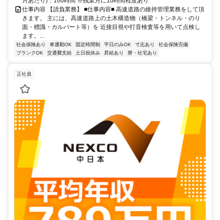
月あたり)：160時間 ※残業月に10時間程度あり
仕事内容 【請負業務】 ■仕事内容■ 高速道路の維持管理業務をして頂
きます。 主には、高速道路上の土木構造物（橋梁・トンネル・のり
面・標識・カルバート等）を 近接目視や打音検査等を用いて点検し
ます。...
社会保険あり
車通勤OK
固定時間制
平日のみOK
寸志あり
社会保険完備
ブランクOK
交通費支給
土日祝休み
昇給あり
寮・社宅あり
正社員