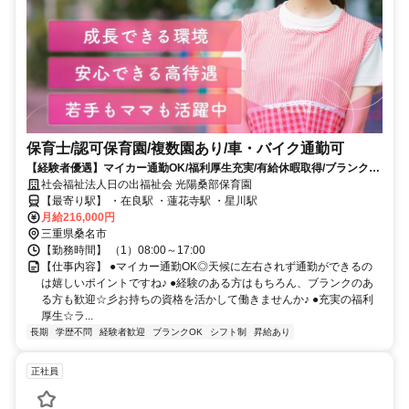
保育士/認可保育園/複数園あり/車・バイク通勤可
【経験者優遇】マイカー通勤OK/福利厚生充実/有給休暇取得/ブランク・
未経験OK⭐働きやすい環境が整っています❗️
社会福祉法人日の出福祉会 光陽桑部保育園
【最寄り駅】 ・在良駅 ・蓮花寺駅 ・星川駅
月給216,000円
三重県桑名市
【勤務時間】 （1）08:00～17:00
【仕事内容】 ●マイカー通勤OK◎天候に左右されず通勤ができるの
は嬉しいポイントですね♪ ●経験のある方はもちろん、ブランクのあ
る方も歓迎☆彡お持ちの資格を活かして働きませんか♪ ●充実の福利
厚生☆ラ...
長期
学歴不問
経験者歓迎
ブランクOK
シフト制
昇給あり
正社員