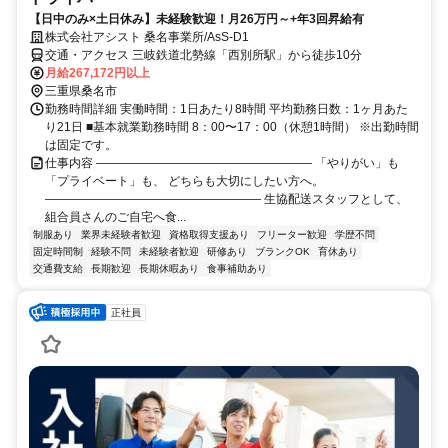
【日中のみ×土日休み】未経験歓迎！月26万円～+年3回昇給有
株式会社アシスト 桑名事業所/AsS-D1
交通・アクセス 三岐鉄道北勢線「西別所駅」から徒歩10分
月給267,172円以上
三重県桑名市
勤務時間詳細 実働時間：1日あたり8時間 平均勤務日数：1ヶ月あた
り21日 ■基本就業勤務時間 8：00〜17：00（休憩1時間） ※出勤時間
は固定です。
仕事内容 ―――――――――――――――――― 「やりがい」も
「プライベート」も、 どちらも大切にしたい方へ。
―――――――――――――――――― 生協配送スタッフとして、
組合員さんのご自宅へ食...
制服あり
業界未経験者歓迎
資格取得支援あり
フリーター歓迎
学歴不問
固定時間制
経験不問
未経験者歓迎
研修あり
ブランクOK
育休あり
交通費支給
長期歓迎
長期休暇あり
食事補助あり
正社員