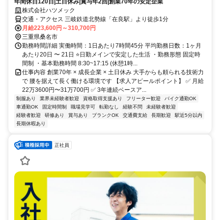
年間休日120日|土日休み|賞与年2回|創業70年の安定企業
株式会社ハツメック
交通・アクセス 三岐鉄道北勢線「在良駅」より徒歩1分
月給223,600円～310,700円
三重県桑名市
勤務時間詳細 実働時間：1日あたり7時間45分 平均勤務日数：1ヶ月
あたり20日 〜 21日 ⭐日勤メインで安定した生活 ・勤務形態 固定時
間制 ・基本勤務時間 8:30~17:15 (休憩1時...
仕事内容 創業70年 × 成長企業 × 土日休み 大手からも頼られる技術力
で 腰を据えて長く働ける環境です 【求人アピールポイント】 ✅ 月給
22万3600円〜31万700円 ✅ 3年連続ベースア...
制服あり
業界未経験者歓迎
資格取得支援あり
フリーター歓迎
バイク通勤OK
車通勤OK
固定時間制
職場見学可
転勤なし
経験不問
未経験者歓迎
経験者歓迎
研修あり
賞与あり
ブランクOK
交通費支給
長期歓迎
駅近5分以内
長期休暇あり
正社員