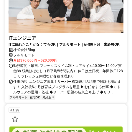
ITエンジニア
ITに触れたことがなくてもOK｜フルリモート｜研修6ヶ月｜未経験OK
株式会社Ring
フルリモート
月給370,000円～620,000円
勤務時間・曜日: フレックスタイム制・コアタイム10:00〜15:00／実
働8h 残業ほぼなし（月平均5時間以内） 休日は土日祝、年間休日128
日 リフレッシュ休暇など各種休暇あり
仕事内容: エンジニア募集！サーバー構築運用の現場で経験を積めま
す！ 入社後6ヶ月は育成プログラムを用意 ▶お任せする仕事 ◆ミド
ルウェアの運用・監視 ◆サーバー監視の新規立ち上げ ◆リリ...
フルリモート
在宅OK
昇給あり
正社員