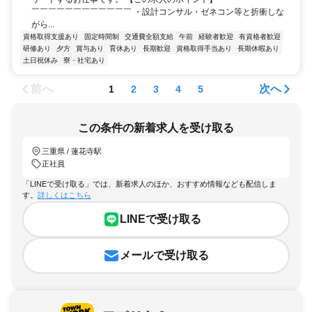
￣￣￣￣￣￣￣￣￣￣￣￣ ・設計コンサル・ゼネコン等と折衝しな
がら...
資格取得支援あり
固定時間制
交通費全額支給
午前
経験者歓迎
有資格者歓迎
研修あり
夕方
賞与あり
育休あり
長期歓迎
資格取得手当あり
長期休暇あり
土日祝休み
寮・社宅あり
前へ
次へ
1
2
3
4
5
この条件の新着求人を受け取る
三重県 / 蓮花寺駅
正社員
「LINEで受け取る」では、新着求人のほか、おすすめ情報なども配信しま
す。
詳しくはこちら
LINEで受け取る
メールで受け取る