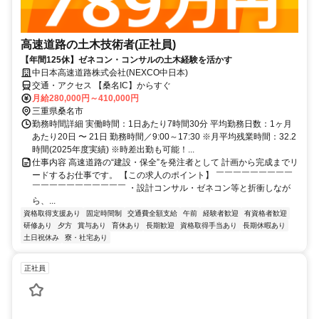
高速道路の土木技術者(正社員)
【年間125休】ゼネコン・コンサルの土木経験を活かす
中日本高速道路株式会社(NEXCO中日本)
交通・アクセス 【桑名IC】からすぐ
月給280,000円～410,000円
三重県桑名市
勤務時間詳細 実働時間：1日あたり7時間30分 平均勤務日数：1ヶ月
あたり20日 〜 21日 勤務時間／9:00～17:30 ※月平均残業時間：32.2
時間(2025年度実績) ※時差出勤も可能！...
仕事内容 高速道路の“建設・保全”を発注者として 計画から完成までリ
ードするお仕事です。 【この求人のポイント】 ￣￣￣￣￣￣￣￣￣
￣￣￣￣￣￣￣￣￣￣￣ ・設計コンサル・ゼネコン等と折衝しなが
ら、...
資格取得支援あり
固定時間制
交通費全額支給
午前
経験者歓迎
有資格者歓迎
研修あり
夕方
賞与あり
育休あり
長期歓迎
資格取得手当あり
長期休暇あり
土日祝休み
寮・社宅あり
正社員