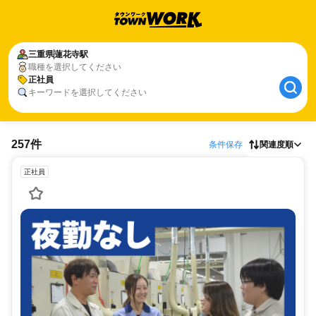
三重県
蓮花寺駅
職種を選択してください
正社員
キーワードを選択してください
257件
条件保存
関連度順
正社員