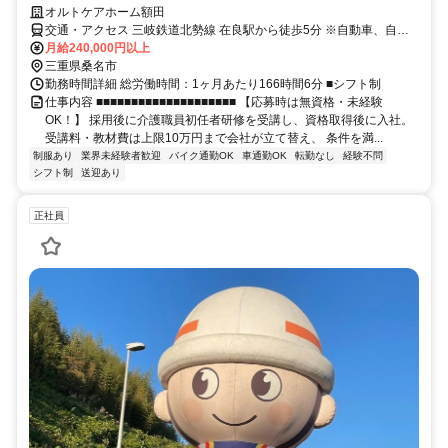
オルトケアホーム額田
交通・アクセス 三岐鉄道北勢線 在良駅から徒歩5分 ※自動車、自転
車通勤可
月給240,000円以上
三重県桑名市
勤務時間詳細 総労働時間：1ヶ月あたり166時間6分 ■シフト制
仕事内容 ■■■■■■■■■■■■■■■■■■■■ 【応募時は無資格・未経験
OK！】 採用後に介護職員初任者研修を受講し、資格取得後に入社。
受講料・教材費は上限10万円まで会社が立て替え、 条件を満...
制服あり
業界未経験者歓迎
バイク通勤OK
車通勤OK
転勤なし
経験不問
シフト制
送迎あり
正社員