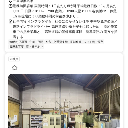
三重県桑名市
勤務時間詳細 実働時間：1日あたり8時間 平均勤務日数：1ヶ月あた
り20日 日勤／8:00～17:00 夜勤／18:00～翌3:00 ※各実働8h・休憩
1h ※現場により勤務時間の前後多少あり ...
仕事内容 インフラを守る、社会に欠かせない仕事 準中型免許必須／
道路インフラドライバー 高速道路や橋を安全に保つため、 高所作業
車での点検業務と、 高速道路の警備車両運転・誘導業務の 両方を担
当する...
60代も応募可
午前
夜間
夕方
交通費支給
長期歓迎
シフト制
深夜
履歴書不要
寮・社宅あり
正社員