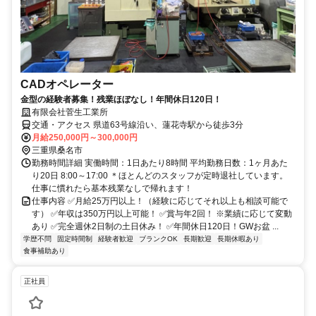
CADオペレーター
金型の経験者募集！残業ほぼなし！年間休日120日！
有限会社菅生工業所
交通・アクセス 県道63号線沿い、蓮花寺駅から徒歩3分
月給250,000円～300,000円
三重県桑名市
勤務時間詳細 実働時間：1日あたり8時間 平均勤務日数：1ヶ月あた
り20日 8:00～17:00 ＊ほとんどのスタッフが定時退社しています。
仕事に慣れたら基本残業なしで帰れます！
仕事内容 ✅月給25万円以上！（経験に応じてそれ以上も相談可能で
す） ✅年収は350万円以上可能！ ✅賞与年2回！ ※業績に応じて変動
あり ✅完全週休2日制の土日休み！ ✅年間休日120日！GWお盆 ...
学歴不問
固定時間制
経験者歓迎
ブランクOK
長期歓迎
長期休暇あり
食事補助あり
正社員