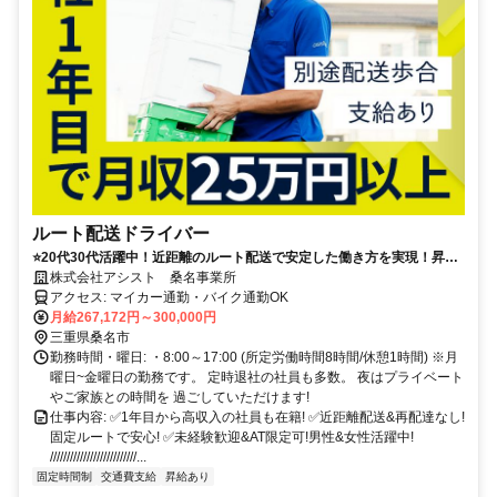
ルート配送ドライバー
⭐️20代30代活躍中！近距離のルート配送で安定した働き方を実現！昇給
年3回＆再配達・重量物ナシ
株式会社アシスト 桑名事業所
アクセス: マイカー通勤・バイク通勤OK
月給267,172円～300,000円
三重県桑名市
勤務時間・曜日: ・8:00～17:00 (所定労働時間8時間/休憩1時間) ※月
曜日~金曜日の勤務です。 定時退社の社員も多数。 夜はプライベート
やご家族との時間を 過ごしていただけます!
仕事内容: ✅️1年目から高収入の社員も在籍! ✅️近距離配送&再配達なし!
固定ルートで安心! ✅️未経験歓迎&AT限定可!男性&女性活躍中!
//////////////////////////...
固定時間制
交通費支給
昇給あり