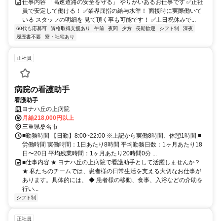
仕事内容 「高速道路の安全を守る」 やりがいあるお仕事です ✅正社
員で安定して働ける！ ✅業界屈指の給与水準！ 面接時に実際働いて
いる スタッフの明細を 見て頂く事も可能です！ ✅土日祝休みで...
60代も応募可
資格取得支援あり
午前
夜間
夕方
長期歓迎
シフト制
深夜
履歴書不要
寮・社宅あり
正社員
病院の看護助手
看護助手
ヨナハ丘の上病院
月給218,000円以上
三重県桑名市
■勤務時間 【日勤】8:00~22:00 ※上記から実働8時間、休憩1時間 ■
労働時間 実働時間：1日あたり8時間 平均勤務日数：1ヶ月あたり18
日〜20日 平均残業時間：1ヶ月あたり20時間0分 ...
■仕事内容 ★ ヨナハ丘の上病院で看護助手として活躍しませんか？
★ 私たちのチームでは、患者様の日常生活を支える大切なお仕事が
あります。具体的には、 ◆ 患者様の移動、食事、入浴などの介助を
行い...
シフト制
正社員