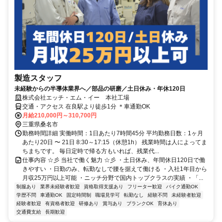
製造スタッフ
未経験からの半導体業界へ／部品の研磨／土日休み・年休120日
株式会社エッチ・エム・イー 本社工場
交通・アクセス 在良駅より徒歩1分 ＊車通勤OK
月給210,000円～310,700円
三重県桑名市
勤務時間詳細 実働時間：1日あたり7時間45分 平均勤務日数：1ヶ月
あたり20日 〜 21日 8:30～17:15（休憩1h） 残業時間は人によってま
ちまちです。 毎日定時で帰る方もいれば、残業代...
仕事内容 ☆彡 当社で働く魅力 ☆彡 ・土日休み、年間休日120日で働
きやすい ・日勤のみ、転勤なしで腰を据えて働ける ・入社1年目から
月収25万円以上可能 ・ニッチ分野で国内トップクラスの実績 ・「...
制服あり
業界未経験者歓迎
資格取得支援あり
フリーター歓迎
バイク通勤OK
学歴不問
車通勤OK
固定時間制
職場見学可
転勤なし
経験不問
未経験者歓迎
経験者歓迎
有資格者歓迎
研修あり
賞与あり
ブランクOK
育休あり
交通費支給
長期歓迎