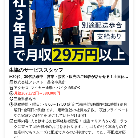
生協のサービススタッフ
⏩️20代、30代活躍中！営業・接客・販売のご経験が活かせる！土日休み
＆自動昇給制度あり！
株式会社アシスト 桑名事業所
アクセス: マイカー通勤・バイク通勤OK
月給267,172円～380,000円
三重県桑名市
勤務時間・曜日: ・8:00～17:00 (所定労働時間8時間/休憩1時間) ※月
曜日~金曜日の勤務です。 定時退社の社員も多数。 夜はプライベート
やご家族との時間を 過ごしていただけます!
仕事内容: 人と接するお仕事経験者歓迎！ 担当エリア内を小型トラッ
クに乗って 組合員様のお宅をまわります。 小回りの利く車両なので
住宅街でもスムーズに配送できるのが特徴です。 また、再配達対応
が...