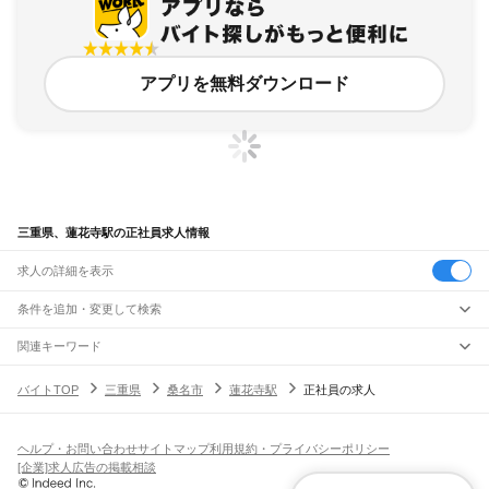
アプリを無料ダウンロード
三重県、蓮花寺駅の正社員求人情報
求人の詳細を表示
条件を追加・変更して検索
市区町村を追加・変更
関連キーワード
完全在宅ワーク 全国
シール貼り 在宅
現在地周辺
ガチャガチャ
犬カフェ
三重県
駅を追加・変更
バイトTOP
三重県
桑名市
蓮花寺駅
正社員の求人
三重県
すべて
津市
四日市市
伊勢市
松阪市
桑名市
鈴鹿市
名張市
尾鷲市
亀山市
鳥羽市
熊野市
職種を追加・変更
JR関西本線(名古屋～亀山)
いなべ市
志摩市
伊賀市
桑名郡
員弁郡
三重郡
多気郡
度会郡
北牟婁郡
南牟婁郡
長島駅
桑名駅
朝日駅
富田駅
富田浜駅
四日市駅
南四日市駅
河原田駅
河曲駅
加佐登駅
飲食・フードサービス
ヘルプ・お問い合わせ
サイトマップ
利用規約・プライバシーポリシー
特徴を追加・変更
井田川駅
亀山駅
飲食・フードサービス
すべて
[企業]求人広告の掲載相談
ホールスタッフ
キッチンスタッフ
皿洗い・洗い場
精肉・鮮魚加工
給食調理
人気