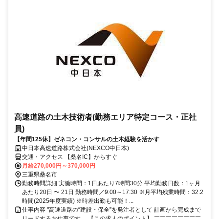
高速道路の土木技術者(勤務エリア特定コース・正社
員)
【年間125休】ゼネコン・コンサルの土木経験を活かす
中日本高速道路株式会社(NEXCO中日本)
交通・アクセス 【桑名IC】からすぐ
月給270,000円～370,000円
三重県桑名市
勤務時間詳細 実働時間：1日あたり7時間30分 平均勤務日数：1ヶ月
あたり20日 〜 21日 勤務時間／9:00～17:30 ※月平均残業時間：32.2
時間(2025年度実績) ※時差出勤も可能！...
仕事内容 "高速道路の“建設・保全”を発注者として 計画から完成まで
リードするお仕事です。 【この求人のポイント】 ￣￣￣￣￣￣￣￣