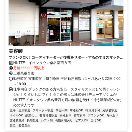
美容師
ブランクOK！コーディネーターが復職をサポートするのでミスマッチな
し！ママさんスタイリストが全店舗で200名以上活躍中！
NUTTE イオンタウン桑名新西方店
月給255,000円以上
三重県桑名市
勤務時間 実働時間：8時間/日 平均勤務日数：1ヶ月あたり22日 9:00
～18:00
仕事内容 ブランクのある方も安心！スタイリストとして再チャレン
ジがしやすいお店です！ ※この求人は株式会社デューアソシエが
NUTTE イオンタウン桑名新西方店の依頼を受けて行う職業紹介のた
めの求人です...
主婦・主夫歓迎
フリーター歓迎
学歴不問
車通勤OK
職場見学可
経験者歓迎
ネイルOK
残業なし
有資格者歓迎
研修あり
賞与あり
ブランクOK
育休あり
交通費支給
長期歓迎
シフト制
長期休暇あり
ピアスOK
ひげOK
髪型・髪色自由