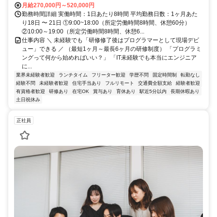
月給270,000円～520,000円
勤務時間詳細 実働時間：1日あたり8時間 平均勤務日数：1ヶ月あた
り18日 〜 21日 ①9:00~18:00（所定労働時間8時間、休憩60分）
②10:00～19:00（所定労働時間8時間、休憩6...
仕事内容 ＼ 未経験でも「研修修了後はプログラマーとして現場デビ
ュー」できる ／ （最短1ヶ月～最長6ヶ月の研修制度） 「プログラミ
ングって何から始めればいい？」 「IT未経験でも本当にエンジニア
に...
業界未経験者歓迎
ランチタイム
フリーター歓迎
学歴不問
固定時間制
転勤なし
経験不問
未経験者歓迎
住宅手当あり
フルリモート
交通費全額支給
経験者歓迎
有資格者歓迎
研修あり
在宅OK
賞与あり
育休あり
駅近5分以内
長期休暇あり
土日祝休み
正社員