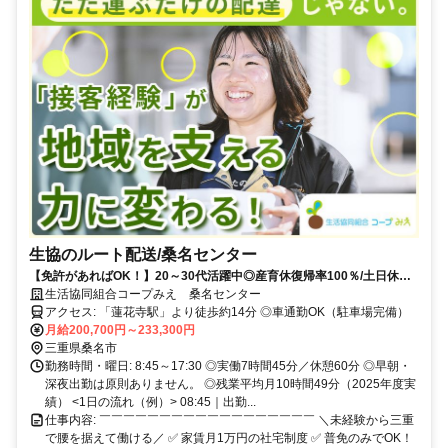
生協のルート配送/桑名センター
【免許があればOK！】20～30代活躍中◎産育休復帰率100％/土日休み/
残業月11時間程度
生活協同組合コープみえ 桑名センター
アクセス: 「蓮花寺駅」より徒歩約14分 ◎車通勤OK（駐車場完備）
月給200,700円～233,300円
三重県桑名市
勤務時間・曜日: 8:45～17:30 ◎実働7時間45分／休憩60分 ◎早朝・
深夜出勤は原則ありません。 ◎残業平均月10時間49分（2025年度実
績） <1日の流れ（例）> 08:45｜出勤...
仕事内容: ￣￣￣￣￣￣￣￣￣￣￣￣￣￣￣￣￣￣ ＼未経験から三重
で腰を据えて働ける／ ✅ 家賃月1万円の社宅制度 ✅ 普免のみでOK！