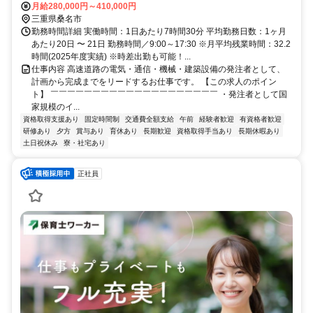
月給280,000円～410,000円
三重県桑名市
勤務時間詳細 実働時間：1日あたり7時間30分 平均勤務日数：1ヶ月
あたり20日 〜 21日 勤務時間／9:00～17:30 ※月平均残業時間：32.2
時間(2025年度実績) ※時差出勤も可能！...
仕事内容 高速道路の電気・通信・機械・建築設備の発注者として、
計画から完成までをリードするお仕事です。 【この求人のポイン
ト】 ￣￣￣￣￣￣￣￣￣￣￣￣￣￣￣￣￣￣￣￣ ・発注者として国
家規模のイ...
資格取得支援あり
固定時間制
交通費全額支給
午前
経験者歓迎
有資格者歓迎
研修あり
夕方
賞与あり
育休あり
長期歓迎
資格取得手当あり
長期休暇あり
土日祝休み
寮・社宅あり
正社員