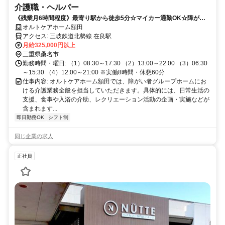
介護職・ヘルパー
《残業月6時間程度》最寄り駅から徒歩5分☆マイカー通勤OK☆障がい
者グループホームにて支援員さん募集☆彡
オルトケアホーム額田
アクセス: 三岐鉄道北勢線 在良駅
月給325,000円以上
三重県桑名市
勤務時間・曜日: （1）08:30～17:30 （2）13:00～22:00 （3）06:30
～15:30 （4）12:00～21:00 ※実働8時間・休憩60分
仕事内容: オルトケアホーム額田では、障がい者グループホームにお
ける介護業務全般を担当していただきます。具体的には、日常生活の
支援、食事や入浴の介助、レクリエーション活動の企画・実施などが
含まれます...
即日勤務OK
シフト制
同じ企業の求人
正社員