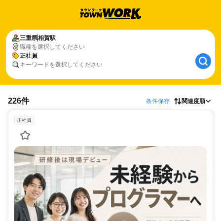
三重県
相賀駅
職種を選択してください
正社員
キーワードを選択してください
226件
条件保存
関連度順
正社員