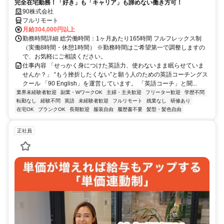
完全在宅勤務！「好き」も「キャリア」も諦めない働き方可！
90株式会社
フルリモート
月給304,000円以上
勤務時間詳細 総労働時間：1ヶ月あたり165時間 フルフレックス制
（実働8時間・休憩1時間） ※勤務時間はご希望第一で調整しますの
で、お気軽にご相談ください。
仕事内容 「せっかく身につけた英語力、使わないまま眠らせていま
せんか？」 “もう挫折したくない”と願う人のための英語コーチングス
クール 「90 English」を運営しています。 「英語コーチ」と聞...
業界未経験者歓迎
副業・WワークOK
主婦・主夫歓迎
フリーター歓迎
学歴不問
転勤なし
経験不問
英語
未経験者歓迎
フルリモート
残業なし
研修あり
在宅OK
ブランクOK
長期歓迎
服装自由
履歴書不要
髪型・髪色自由
正社員