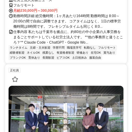
フルリモート
月給230,000円～300,000円
勤務時間詳細 総労働時間：1ヶ月あたり164時間 勤務時間は 8:00～
20:00の間で自由に調整できます。 コアタイムはなく、1日の標準労
働時間は8時間です。 フレキシブルタイムも同じく 8:0...
仕事内容 私たちは千葉市を拠点に、約80社の中小企業の人事労務を
まるごとサポートしている社労士法人です。 **他の事務所と違うとこ
ろ？** Claude Code・ChatGPT・Google Wo...
ランチタイム
主婦・主夫歓迎
学歴不問
職場見学可
転勤なし
フルリモート
経験者歓迎
ネイルOK
残業なし
有資格者歓迎
研修あり
在宅OK
賞与あり
ブランクOK
育休あり
長期歓迎
ピアスOK
土日祝休み
服装自由
正社員