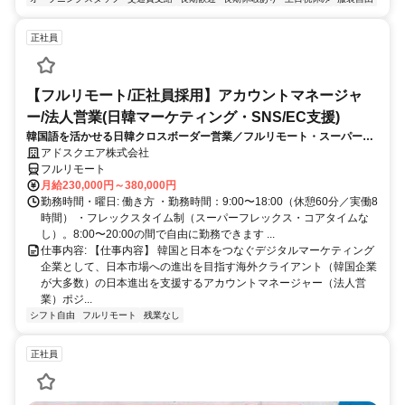
正社員
【フルリモート/正社員採用】アカウントマネージャ
ー/法人営業(日韓マーケティング・SNS/EC支援)
韓国語を活かせる日韓クロスボーダー営業／フルリモート・スーパーフ
レックス
アドスクエア株式会社
フルリモート
月給230,000円～380,000円
勤務時間・曜日: 働き方 ・勤務時間：9:00〜18:00（休憩60分／実働8
時間） ・フレックスタイム制（スーパーフレックス・コアタイムな
し）。8:00〜20:00の間で自由に勤務できます ...
仕事内容: 【仕事内容】 韓国と日本をつなぐデジタルマーケティング
企業として、日本市場への進出を目指す海外クライアント（韓国企業
が大多数）の日本進出を支援するアカウントマネージャー（法人営
業）ポジ...
シフト自由
フルリモート
残業なし
正社員