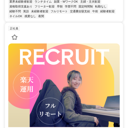
業界未経験者歓迎
ランチタイム
副業・WワークOK
主婦・主夫歓迎
資格取得支援あり
フリーター歓迎
早朝
学歴不問
固定時間制
転勤なし
経験不問
英語
未経験者歓迎
フルリモート
交通費全額支給
午前
経験者歓迎
ネイルOK
残業なし
夜間
正社員