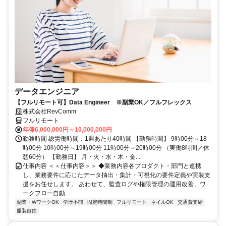
データエンジニア
【フルリモート可】Data Engineer ※副業OK／フルフレックス
株式会社RevComm
フルリモート
年俸6,000,000円～10,000,000円
勤務時間 総労働時間：1週あたり40時間 【勤務時間】 9時00分～18
時00分 10時00分～19時00分 11時00分～20時00分 （実働8時間／休
憩60分） 【勤務日】 月・火・水・木・金...
仕事内容 ＜＜仕事内容＞＞ ◆業務内容各プロダクト・部門と連携
し、業務要件に応じたデータ抽出・集計・可視化の要件定義や実装支
援をお任せします。 あわせて、監査ログや権限管理の運用改善、ワ
ークフロー自動...
副業・WワークOK
学歴不問
固定時間制
フルリモート
ネイルOK
交通費支給
服装自由