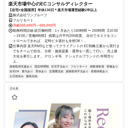
楽天市場中心のECコンサルディレクター
【在宅×全国採用】年休130日＊楽天市場運営経験2年以上
株式会社ワンプルーフ
フルリモート
月給300,000円～600,000円
勤務時間詳細 総労働時間：1ヶ月あたり160時間 〜 200時間 【10:00
～19:00／実働8時間】 残業は月平均20h程度。 自分でタスクをコン
トロールできれば、 定時ピタ退社も全然OK！...
仕事内容 楽天RMSなど使ってクライアントの EC戦略立案から実行ま
でをチームで担当。 分析・施策提案・運用を一貫して行い、 売上最
大化を牽引します。 デロンギ等、ナショナルブランドの 年間売り
上...
資格取得支援あり
固定時間制
住宅手当あり
フルリモート
経験者歓迎
研修あり
在宅OK
賞与あり
育休あり
交通費支給
資格取得手当あり
長期休暇あり
土日祝休み
服装自由
正社員