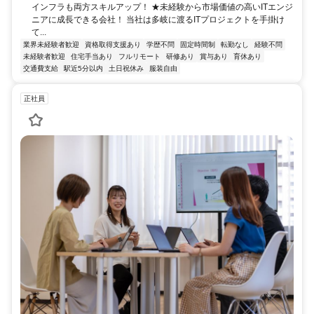
インフラも両方スキルアップ！ ★未経験から市場価値の高いITエンジ
ニアに成長できる会社！ 当社は多岐に渡るITプロジェクトを手掛け
て...
業界未経験者歓迎
資格取得支援あり
学歴不問
固定時間制
転勤なし
経験不問
未経験者歓迎
住宅手当あり
フルリモート
研修あり
賞与あり
育休あり
交通費支給
駅近5分以内
土日祝休み
服装自由
正社員