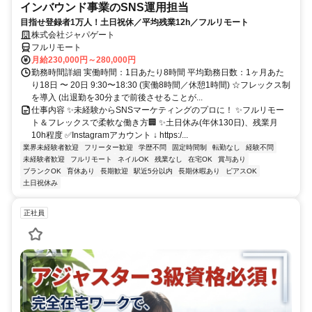
インバウンド事業のSNS運用担当
目指せ登録者1万人！土日祝休／平均残業12h／フルリモート
株式会社ジャパゲート
フルリモート
月給230,000円～280,000円
勤務時間詳細 実働時間：1日あたり8時間 平均勤務日数：1ヶ月あた
り18日 〜 20日 9:30〜18:30 (実働8時間／休憩1時間) ☆フレックス制
を導入 (出退勤を30分まで前後させることが...
仕事内容 ✨未経験からSNSマーケティングのプロに！ ✨フルリモー
ト＆フレックスで柔軟な働き方🏢 ✨土日休み(年休130日)、残業月
10h程度 ✅Instagramアカウント ↓ https:/...
業界未経験者歓迎
フリーター歓迎
学歴不問
固定時間制
転勤なし
経験不問
未経験者歓迎
フルリモート
ネイルOK
残業なし
在宅OK
賞与あり
ブランクOK
育休あり
長期歓迎
駅近5分以内
長期休暇あり
ピアスOK
土日祝休み
正社員