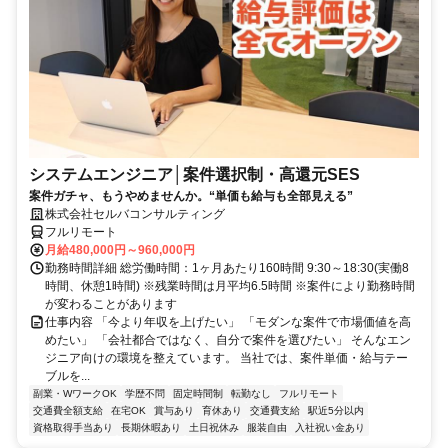
システムエンジニア│案件選択制・高還元SES
案件ガチャ、もうやめませんか。“単価も給与も全部見える”
株式会社セルバコンサルティング
フルリモート
月給480,000円～960,000円
勤務時間詳細 総労働時間：1ヶ月あたり160時間 9:30～18:30(実働8
時間、休憩1時間) ※残業時間は月平均6.5時間 ※案件により勤務時間
が変わることがあります
仕事内容 「今より年収を上げたい」 「モダンな案件で市場価値を高
めたい」 「会社都合ではなく、自分で案件を選びたい」 そんなエン
ジニア向けの環境を整えています。 当社では、案件単価・給与テー
ブルを...
副業・WワークOK
学歴不問
固定時間制
転勤なし
フルリモート
交通費全額支給
在宅OK
賞与あり
育休あり
交通費支給
駅近5分以内
資格取得手当あり
長期休暇あり
土日祝休み
服装自由
入社祝い金あり