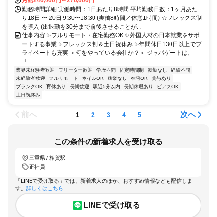
月給240,000円～270,000円
勤務時間詳細 実働時間：1日あたり8時間 平均勤務日数：1ヶ月あた
り18日 〜 20日 9:30〜18:30 (実働8時間／休憩1時間) ☆フレックス制
を導入 (出退勤を30分まで前後させることが...
仕事内容 ✨フルリモート・在宅勤務OK ✨外国人材の日本就業をサポ
ートする事業 ✨フレックス制＆土日祝休み ✨年間休日130日以上でプ
ライベートも充実 ＜何をやっている会社か？＞ ジャパゲートは、
「...
業界未経験者歓迎
フリーター歓迎
学歴不問
固定時間制
転勤なし
経験不問
未経験者歓迎
フルリモート
ネイルOK
残業なし
在宅OK
賞与あり
ブランクOK
育休あり
長期歓迎
駅近5分以内
長期休暇あり
ピアスOK
土日祝休み
前へ
次へ
1
2
3
4
5
この条件の新着求人を受け取る
三重県 / 相賀駅
正社員
「LINEで受け取る」では、新着求人のほか、おすすめ情報なども配信しま
す。
詳しくはこちら
LINEで受け取る