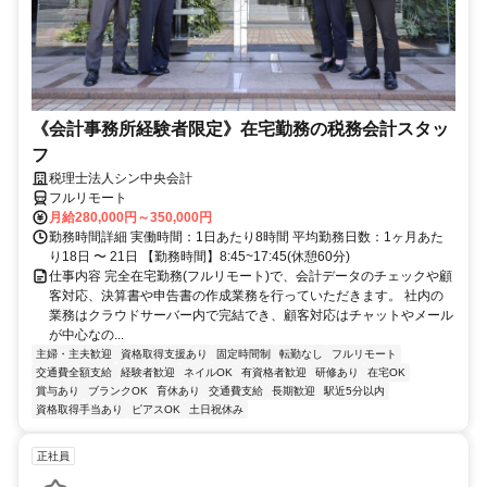
《会計事務所経験者限定》在宅勤務の税務会計スタッ
フ
税理士法人シン中央会計
フルリモート
月給280,000円～350,000円
勤務時間詳細 実働時間：1日あたり8時間 平均勤務日数：1ヶ月あた
り18日 〜 21日 【勤務時間】8:45~17:45(休憩60分)
仕事内容 完全在宅勤務(フルリモート)で、会計データのチェックや顧
客対応、決算書や申告書の作成業務を行っていただきます。 社内の
業務はクラウドサーバー内で完結でき、顧客対応はチャットやメール
が中心なの...
主婦・主夫歓迎
資格取得支援あり
固定時間制
転勤なし
フルリモート
交通費全額支給
経験者歓迎
ネイルOK
有資格者歓迎
研修あり
在宅OK
賞与あり
ブランクOK
育休あり
交通費支給
長期歓迎
駅近5分以内
資格取得手当あり
ピアスOK
土日祝休み
正社員