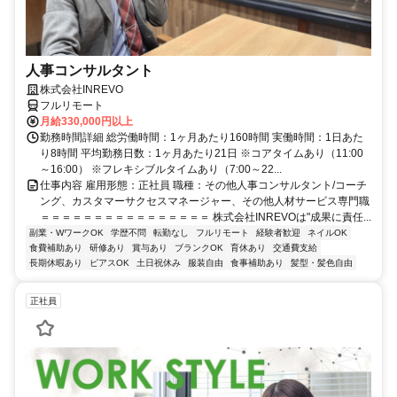
人事コンサルタント
株式会社INREVO
フルリモート
月給330,000円以上
勤務時間詳細 総労働時間：1ヶ月あたり160時間 実働時間：1日あた
り8時間 平均勤務日数：1ヶ月あたり21日 ※コアタイムあり（11:00
～16:00） ※フレキシブルタイムあり（7:00～22...
仕事内容 雇用形態：正社員 職種：その他人事コンサルタント/コーチ
ング、カスタマーサクセスマネージャー、その他人材サービス専門職
＝＝＝＝＝＝＝＝＝＝＝＝＝＝＝＝ 株式会社INREVOは"成果に責任...
副業・WワークOK
学歴不問
転勤なし
フルリモート
経験者歓迎
ネイルOK
食費補助あり
研修あり
賞与あり
ブランクOK
育休あり
交通費支給
長期休暇あり
ピアスOK
土日祝休み
服装自由
食事補助あり
髪型・髪色自由
正社員