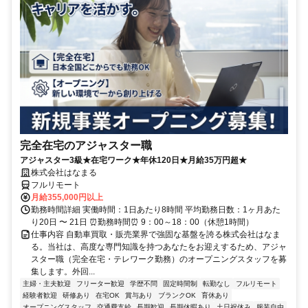
完全在宅のアジャスター職
アジャスター3級★在宅ワーク★年休120日★月給35万円超★
株式会社はなまる
フルリモート
月給355,000円以上
勤務時間詳細 実働時間：1日あたり8時間 平均勤務日数：1ヶ月あた
り20日 〜 21日 ⏰勤務時間⏰ 9：00～18：00（休憩1時間）
仕事内容 自動車買取・販売業界で強固な基盤を誇る株式会社はなま
る。当社は、高度な専門知識を持つあなたをお迎えするため、アジャ
スター職（完全在宅・テレワーク勤務）のオープニングスタッフを募
集します。外回...
主婦・主夫歓迎
フリーター歓迎
学歴不問
固定時間制
転勤なし
フルリモート
経験者歓迎
研修あり
在宅OK
賞与あり
ブランクOK
育休あり
オープニングスタッフ
交通費支給
長期歓迎
長期休暇あり
土日祝休み
服装自由