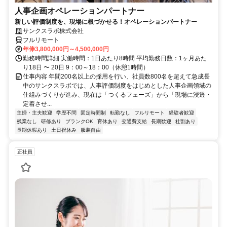
人事企画オペレーションパートナー
新しい評価制度を、現場に根づかせる！オペレーションパートナー
サンクスラボ株式会社
フルリモート
年俸3,800,000円～4,500,000円
勤務時間詳細 実働時間：1日あたり8時間 平均勤務日数：1ヶ月あた
り18日 〜 20日 9：00～18：00（休憩1時間）
仕事内容 年間200名以上の採用を行い、社員数800名を超えて急成長
中のサンクスラボでは、人事評価制度をはじめとした人事企画領域の
仕組みづくりが進み、現在は「つくるフェーズ」から「現場に浸透・
定着させ...
主婦・主夫歓迎
学歴不問
固定時間制
転勤なし
フルリモート
経験者歓迎
残業なし
研修あり
ブランクOK
育休あり
交通費支給
長期歓迎
社割あり
長期休暇あり
土日祝休み
服装自由
正社員