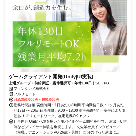
ゲームクライアント開発(Unity|UI実装)
上場グループ・前給保証・案件選択可・年休130日｜SE・PG
ファンタレイ株式会社
フルリモート
月給350,000円～900,000円
勤務時間詳細 実働時間：1日あたり8時間 平均勤務日数：1ヶ月あた
り18日 〜 20日 勤務時間：9:00～18:00 ※実働8時間 ※案件により変
動あり ※リモートワーク、在宅勤務OK ▼フレ...
仕事内容 Unity・C#を用いたモバイルゲーム開発を担当。 演出・UI実
装などプレイヤー体験を重視します。 ＼先輩社員インタビュー／
（前職：アニメーションPG 26歳・男性） 自分の作った演出に...