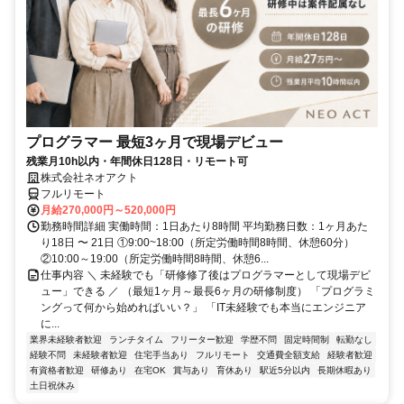
プログラマー 最短3ヶ月で現場デビュー
残業月10h以内・年間休日128日・リモート可
株式会社ネオアクト
フルリモート
月給270,000円～520,000円
勤務時間詳細 実働時間：1日あたり8時間 平均勤務日数：1ヶ月あた
り18日 〜 21日 ①9:00~18:00（所定労働時間8時間、休憩60分）
②10:00～19:00（所定労働時間8時間、休憩6...
仕事内容 ＼ 未経験でも「研修修了後はプログラマーとして現場デビ
ュー」できる ／ （最短1ヶ月～最長6ヶ月の研修制度） 「プログラミ
ングって何から始めればいい？」 「IT未経験でも本当にエンジニア
に...
業界未経験者歓迎
ランチタイム
フリーター歓迎
学歴不問
固定時間制
転勤なし
経験不問
未経験者歓迎
住宅手当あり
フルリモート
交通費全額支給
経験者歓迎
有資格者歓迎
研修あり
在宅OK
賞与あり
育休あり
駅近5分以内
長期休暇あり
土日祝休み