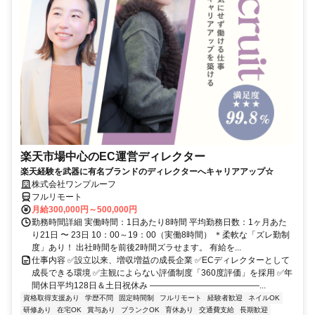
楽天市場中心のEC運営ディレクター
楽天経験を武器に有名ブランドのディレクターへキャリアアップ☆
株式会社ワンプルーフ
フルリモート
月給300,000円～500,000円
勤務時間詳細 実働時間：1日あたり8時間 平均勤務日数：1ヶ月あた
り21日 〜 23日 10：00～19：00（実働8時間） ＊柔軟な「ズレ勤制
度」あり！ 出社時間を前後2時間ズラせます。 有給を...
仕事内容 ✅設立以来、増収増益の成長企業 ✅ECディレクターとして
成長できる環境 ✅主観によらない評価制度「360度評価」を採用 ✅年
間休日平均128日＆土日祝休み ―――――――――――――...
資格取得支援あり
学歴不問
固定時間制
フルリモート
経験者歓迎
ネイルOK
研修あり
在宅OK
賞与あり
ブランクOK
育休あり
交通費支給
長期歓迎