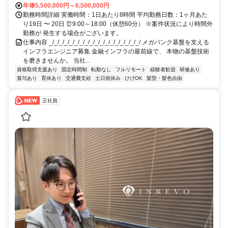
年俸5,500,000円～6,500,000円
勤務時間詳細 実働時間：1日あたり8時間 平均勤務日数：1ヶ月あた
り19日 〜 20日 ⏰9:00～18:00（休憩60分） ※案件状況により時間外
勤務が 発生する場合がございます。
仕事内容 _/_/_/_/_/_/_/_/_/_/_/_/_/_/_/_/_/_/ メガバンク基盤を支える
インフラエンジニア募集 金融インフラの最前線で、 本物の基盤技術
を磨きませんか。 当社...
資格取得支援あり
固定時間制
転勤なし
フルリモート
経験者歓迎
研修あり
賞与あり
育休あり
交通費支給
土日祝休み
ひげOK
髪型・髪色自由
正社員