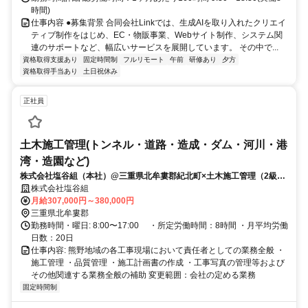
時間)
仕事内容 ●募集背景 合同会社Linkでは、生成AIを取り入れたクリエイ
ティブ制作をはじめ、EC・物販事業、Webサイト制作、システム関
連のサポートなど、幅広いサービスを展開しています。 その中で...
資格取得支援あり
固定時間制
フルリモート
午前
研修あり
夕方
資格取得手当あり
土日祝休み
正社員
土木施工管理(トンネル・道路・造成・ダム・河川・港
湾・造園など)
株式会社塩谷組（本社）@三重県北牟婁郡紀北町×土木施工管理（2級保
有者）
株式会社塩谷組
月給307,000円～380,000円
三重県北牟婁郡
勤務時間・曜日: 8:00〜17:00 ・所定労働時間：8時間 ・月平均労働
日数：20日
仕事内容: 熊野地域の各工事現場において責任者としての業務全般 ・
施工管理 ・品質管理 ・施工計画書の作成 ・工事写真の管理等および
その他関連する業務全般の補助 変更範囲：会社の定める業務
固定時間制