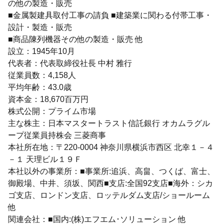
の他の製造・販売
■金属製建具取付工事の請負 ■建築業に関わる付帯工事・
設計・製造・販売
■商品陳列機器その他の製造・販売 他
設立：1945年10月
代表者：代表取締役社長 中村 雅行
従業員数：4,158人
平均年齢：43.0歳
資本金：18,670百万円
株式公開：プライム市場
主な株主：日本マスタートラスト信託銀行 オカムラグル
ープ従業員持株会 三菱商事
本社所在地：〒220-0004 神奈川県横浜市西区 北幸１－４
－１ 天理ビル１９Ｆ
本社以外の事業所：■事業所:追浜、高畠、つくば、富士、
御殿場、中井、須坂、関西■支店:全国92支店■海外：シカ
ゴ支店、ロンドン支店、ロッテルダム支店/ショールーム
他
関連会社：■国内:(株)エフエム･ソリューション 他