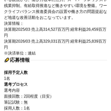
残業抑制、有給取得推進など働きやすい環境を整備。ワー
クライフバランス推進委員会の設置や働き方の問題提起な
ど地道な改善活動をおこなっています。
決算情報：
決算期2025/03 売上高314,527百万円 経常利益26,459百万
円
決算期2026/03 売上高329,031百万円 経常利益25,839百万
円
※決済単位：連結
応募情報
採用予定人数
1名
選考プロセス
選考内容
面接回数：2回程度（目安）
筆記試験：無
採用人数：1名