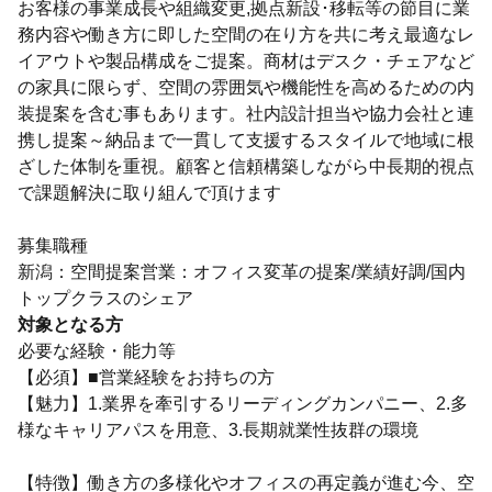
お客様の事業成長や組織変更,拠点新設･移転等の節目に業
務内容や働き方に即した空間の在り方を共に考え最適なレ
イアウトや製品構成をご提案。商材はデスク・チェアなど
の家具に限らず、空間の雰囲気や機能性を高めるための内
装提案を含む事もあります。社内設計担当や協力会社と連
携し提案～納品まで一貫して支援するスタイルで地域に根
ざした体制を重視。顧客と信頼構築しながら中長期的視点
で課題解決に取り組んで頂けます
募集職種
新潟：空間提案営業：オフィス変革の提案/業績好調/国内
トップクラスのシェア
対象となる方
必要な経験・能力等
【必須】■営業経験をお持ちの方
【魅力】1.業界を牽引するリーディングカンパニー、2.多
様なキャリアパスを用意、3.長期就業性抜群の環境
【特徴】働き方の多様化やオフィスの再定義が進む今、空