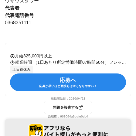
ウサウスタワー
代表者
代表電話番号
0368351111
月給325,000円以上
就業時間 （1日あたり所定労働時間07時間50分）フレックスタイム制あり（コアタイム無） 休憩：50分 残業：有 備考：
土日祝休み
応募へ
応募が早いほど面接もはやくなりやすい！
掲載開始日：
2026/04/22
問題を報告する
原稿ID：
663094a9ddfe0dc4