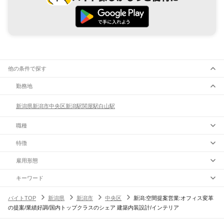
他の条件で探す
勤務地
新潟県
新潟市
中央区
新潟駅
関屋駅
白山駅
職種
特徴
雇用形態
キーワード
バイトTOP
新潟県
新潟市
中央区
新潟:空間提案営業:オフィス変革
の提案/業績好調/国内トップクラスのシェア 建築内装設計/インテリア