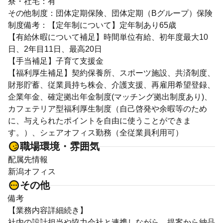
寮・社宅：有
その他制度：団体定期保険、団体定期（Bグループ）保険
制度備考：【定年制について】定年制あり65歳
【有給休暇について補足】時間単位有給、初年度最大10
日、2年目11日、最高20日
【手当補足】子育て支援金
【福利厚生補足】契約保養所、スポーツ施設、共済制度、
財形貯蓄、従業員持ち株会、介護支援、再雇用希望登録、
企業年金、確定拠出年金制度(マッチング拠出制度あり)、
カフェテリア型福利厚生制度（自己啓発や余暇等のため
に、与えられたポイントを自由に使うことができま
す。）、シェアオフィス勤務（全従業員利用可）
職場環境・雰囲気
配属先情報
新潟オフィス
その他
備考
【業務内容詳細続き】
社内の設計担当や協力会社と連携しながら、提案から納品