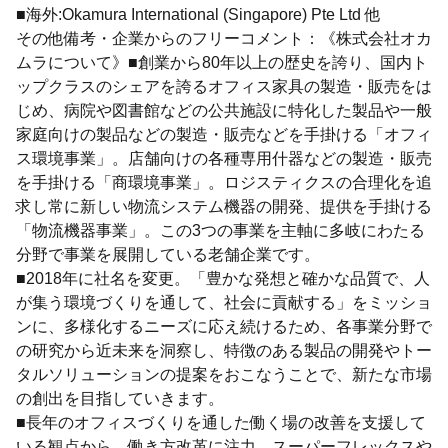
■海外:Okamura International (Singapore) Pte Ltd 他
その他備考・企業からのフリーコメント：《株式会社オカ
ムラについて》■創業から80年以上の歴史を誇り、国内ト
ップクラスのシェアを誇るオフィス家具の製造・販売をは
じめ、病院や図書館などの公共施設に特化した製品や一般
家庭向けの製品などの製造・販売などを手掛ける「オフィ
ス環境事業」。店舗向けの各種専用什器などの製造・販売
を手掛ける「商環境事業」。ロジスティクスの合理化を追
求し常に新しい物流システム機器の開発、提供を手掛ける
「物流機器事業」。この3つの事業を主軸に多岐にわたる
分野で事業を展開している老舗企業です。
■2018年に社名を変更。「豊かな発想と確かな品質で、人
が集う環境づくりを通して、社会に貢献する」をミッショ
ンに、多様化するニーズに応え続けるため、各事業分野で
の研究から近未来を洞察し、特徴のある製品の開発やトー
タルソリューションの提案をおこなうことで、新たな市場
の創出を目指していきます。
■長年のオフィスづくりを通した働く場の改善を支援して
いる観点から、働き方改革に注力。スーパーフレックスや