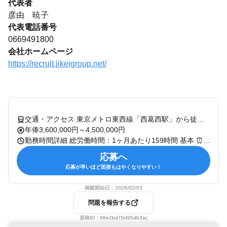
代表者
彦由 暁子
代表電話番号
0669491800
会社ホームページ
https://recruit.jikeigroup.net/
交通・アクセス 東京メトロ東西線「西葛西駅」から徒歩1分
年俸3,600,000円～4,500,000円
勤務時間詳細 総労働時間：1ヶ月あたり159時間 基本 ⏰8：50～17：50 （実働8時間/休憩60分） ※１ヶ月単位の変形労働時間制／ １か月の平均労働時間159時間 ※残業：平均月20～40時間程度
応募へ
応募が早いほど面接もはやくなりやすい！
掲載開始日：
2026/02/03
問題を報告する
原稿ID：
66e2bd70d95db3ac