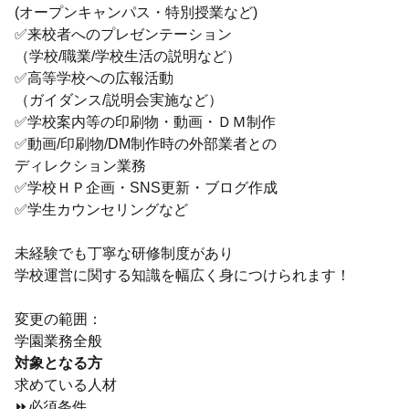
(オープンキャンパス・特別授業など)
✅来校者へのプレゼンテーション
（学校/職業/学校生活の説明など）
✅高等学校への広報活動
（ガイダンス/説明会実施など）
✅学校案内等の印刷物・動画・ＤＭ制作
✅動画/印刷物/DM制作時の外部業者との
ディレクション業務
✅学校ＨＰ企画・SNS更新・ブログ作成
✅学生カウンセリングなど
未経験でも丁寧な研修制度があり
学校運営に関する知識を幅広く身につけられます！
変更の範囲：
学園業務全般
対象となる方
求めている人材
⏩必須条件