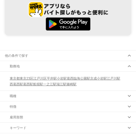
他の条件で探す
勤務地
東京都
東京23区
江戸川区
平井駅
小岩駅
葛西臨海公園駅
京成小岩駅
江戸川駅
西葛西駅
葛西駅
船堀駅
一之江駅
瑞江駅
篠崎駅
職種
特徴
雇用形態
キーワード