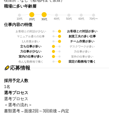
喫煙所：なし（敷地内全て禁煙）
職場に多い年齢層
10代
40代
50代
60代
70代〜
20代
30代
仕事内容の特徴
お客様との対話が多い
お客様との対話が少ない
創意工夫の多い仕事
マニュアル通りの仕事
チーム作業が多い
1人作業が多い
立ち仕事が多い
デスクワークが多い
力仕事が少ない
力仕事が多い
室内の仕事が多い
室外の仕事が多い
固定の勤務地で働く
色んな勤務地で働く
応募情報
採用予定人数
1名
選考プロセス
選考プロセス
＜選考の流れ＞
書類選考→面接2回～3回前後→内定