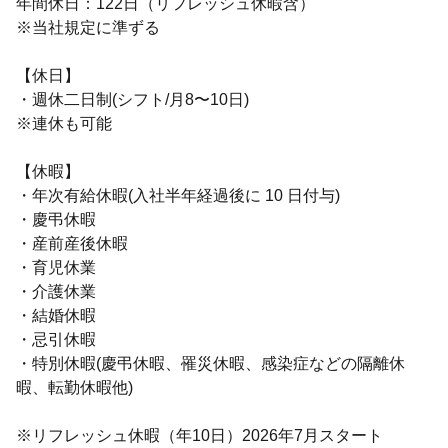
年間休日：122日（リフレッシュ休暇含）
※当社規定に準ずる
【休日】
・週休二日制(シフト/月8〜10日)
※連休も可能
【休暇】
・年次有給休暇(入社半年経過後に 10 日付与)
・慶弔休暇
・産前産後休暇
・育児休業
・介護休業
・結婚休暇
・忌引休暇
・特別休暇(慶弔休暇、罹災休暇、感染症などの隔離休
暇、転勤休暇他)
※リフレッシュ休暇（年10日）2026年7月スタート