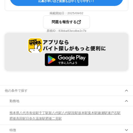
応募が早いほど面接もはやくなりやすい！
掲載開始日：
2025/09/02
問題を報告する
原稿ID：
83bba63ecdbe2c7b
他の条件で探す
勤務地
熊本県
八代市
有佐駅
千丁駅
新八代駅
八代駅
段駅
坂本駅
葉木駅
鎌瀬駅
瀬戸石駅
肥後高田駅
日奈久温泉駅
肥後二見駅
特徴