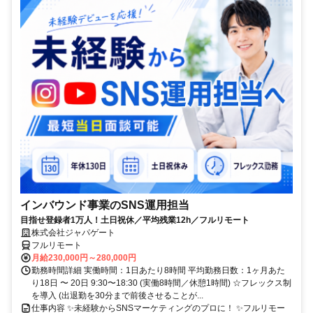
インバウンド事業のSNS運用担当
目指せ登録者1万人！土日祝休／平均残業12h／フルリモート
株式会社ジャパゲート
フルリモート
月給230,000円～280,000円
勤務時間詳細 実働時間：1日あたり8時間 平均勤務日数：1ヶ月あた
り18日 〜 20日 9:30〜18:30 (実働8時間／休憩1時間) ☆フレックス制
を導入 (出退勤を30分まで前後させることが...
仕事内容 ✨未経験からSNSマーケティングのプロに！ ✨フルリモー