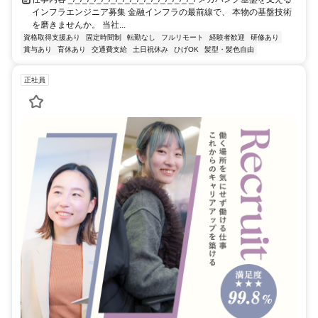
インフラエンジニア募集 金融インフラの最前線で、 本物の基盤技術
を磨きませんか。 当社...
資格取得支援あり
固定時間制
転勤なし
フルリモート
経験者歓迎
研修あり
賞与あり
育休あり
交通費支給
土日祝休み
ひげOK
髪型・髪色自由
正社員