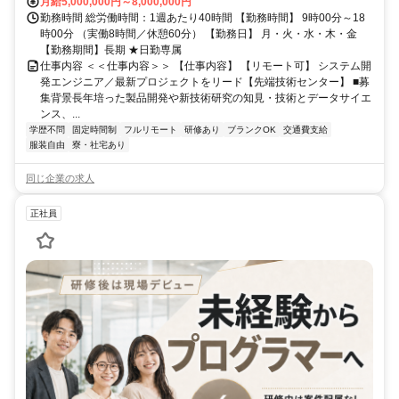
月給5,000,000円～8,000,000円
勤務時間 総労働時間：1週あたり40時間 【勤務時間】 9時00分～18
時00分 （実働8時間／休憩60分） 【勤務日】 月・火・水・木・金
【勤務期間】長期 ★日勤専属
仕事内容 ＜＜仕事内容＞＞ 【仕事内容】 【リモート可】 システム開
発エンジニア／最新プロジェクトをリード【先端技術センター】 ■募
集背景長年培った製品開発や新技術研究の知見・技術とデータサイエ
ンス、...
学歴不問
固定時間制
フルリモート
研修あり
ブランクOK
交通費支給
服装自由
寮・社宅あり
同じ企業の求人
正社員