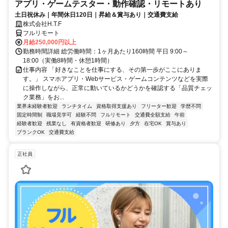
アプリ・ゲームテスター・動作確認・リモートあり
土日祝休み｜年間休日120日｜昇給＆賞与あり｜交通費支給
株式会社H.T.F
フルリモート
月給250,000円以上
勤務時間詳細 総労働時間：1ヶ月あたり160時間 平日 9:00～
18:00（実働8時間・休憩1時間）
仕事内容 「好きなことを仕事にする、その第一歩がここにありま
す。」 スマホアプリ・Webサービス・ゲームコンテンツなどを実際
に操作しながら、正常に動いているかどうかを確認する「品質チェッ
ク業務」をお...
業界未経験者歓迎
ランチタイム
資格取得支援あり
フリーター歓迎
学歴不問
固定時間制
職場見学可
経験不問
フルリモート
交通費全額支給
午前
経験者歓迎
残業なし
有資格者歓迎
研修あり
夕方
在宅OK
賞与あり
ブランクOK
交通費支給
正社員