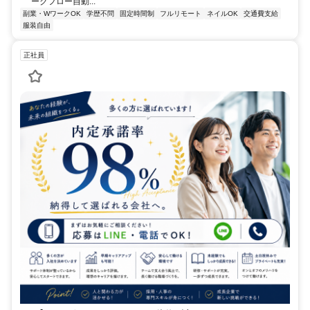
ークフロー自動...
副業・WワークOK
学歴不問
固定時間制
フルリモート
ネイルOK
交通費支給
服装自由
正社員