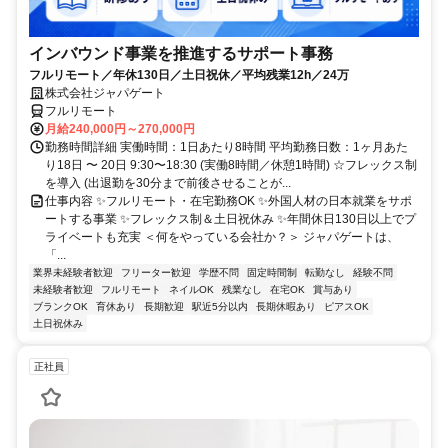
インバウンド事業を推進するサポート事務
フルリモート／年休130日／土日祝休／平均残業12h／24万
株式会社ジャパゲート
フルリモート
月給240,000円～270,000円
勤務時間詳細 実働時間：1日あたり8時間 平均勤務日数：1ヶ月あた
り18日 〜 20日 9:30〜18:30 (実働8時間／休憩1時間) ☆フレックス制
を導入 (出退勤を30分まで前後させることが...
仕事内容 ✨フルリモート・在宅勤務OK ✨外国人材の日本就業をサポ
ートする事業 ✨フレックス制＆土日祝休み ✨年間休日130日以上でプ
ライベートも充実 ＜何をやっている会社か？＞ ジャパゲートは、
「...
業界未経験者歓迎
フリーター歓迎
学歴不問
固定時間制
転勤なし
経験不問
未経験者歓迎
フルリモート
ネイルOK
残業なし
在宅OK
賞与あり
ブランクOK
育休あり
長期歓迎
駅近5分以内
長期休暇あり
ピアスOK
土日祝休み
正社員