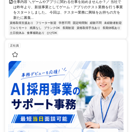
仕事内容 ＼ゲームやアプリに関わる仕事を始めませんか？／ 当社で
は昨年より、新規事業としてゲーム・アプリのテスト業務を行う事業
をスタートしました。 今回は、テスター業務に興味をお持ちの方を
新たに募集...
資格取得支援あり
フリーター歓迎
学歴不問
固定時間制
経験不問
未経験者歓迎
フルリモート
残業なし
ブランクOK
長期歓迎
資格取得手当あり
長期休暇あり
土日祝休み
食事補助あり
ひげOK
正社員