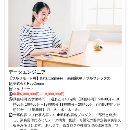
データエンジニア
【フルリモート可】Data Engineer ※副業OK／フルフレックス
株式会社RevComm
フルリモート
年俸6,000,000円～10,000,000円
勤務時間 総労働時間：1週あたり40時間 【勤務時間】 9時00分～18
時00分 10時00分～19時00分 11時00分～20時00分 （実働8時間／休
憩60分） 【勤務日】 月・火・水・木・金...
仕事内容 ＜＜仕事内容＞＞ ◆業務内容各プロダクト・部門と連携
し、業務要件に応じたデータ抽出・集計・可視化の要件定義や実装支
援をお任せします。 あわせて、監査ログや権限管理の運用改善、ワ