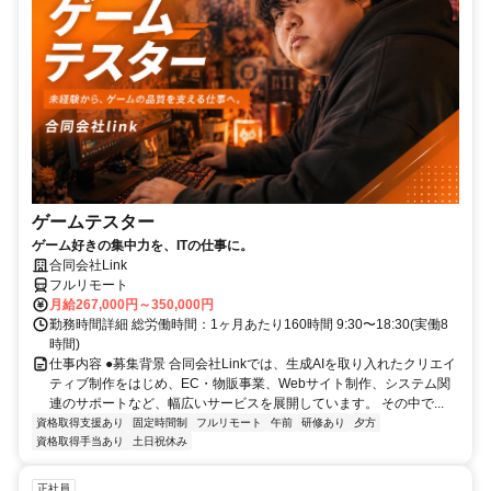
ゲームテスター
ゲーム好きの集中力を、ITの仕事に。
合同会社Link
フルリモート
月給267,000円～350,000円
勤務時間詳細 総労働時間：1ヶ月あたり160時間 9:30〜18:30(実働8
時間)
仕事内容 ●募集背景 合同会社Linkでは、生成AIを取り入れたクリエイ
ティブ制作をはじめ、EC・物販事業、Webサイト制作、システム関
連のサポートなど、幅広いサービスを展開しています。 その中で...
資格取得支援あり
固定時間制
フルリモート
午前
研修あり
夕方
資格取得手当あり
土日祝休み
正社員