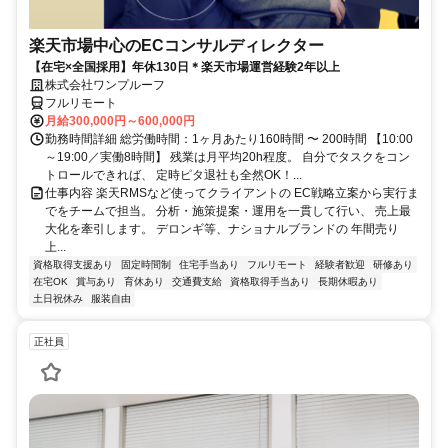
楽天市場中心のECコンサルディレクター
【在宅×全国採用】年休130日＊楽天市場運営経験2年以上
株式会社ワンプルーフ
フルリモート
月給300,000円～600,000円
勤務時間詳細 総労働時間：1ヶ月あたり160時間 〜 200時間 【10:00
～19:00／実働8時間】 残業は月平均20h程度。 自分でタスクをコン
トロールできれば、 定時ピタ退社も全然OK！...
仕事内容 楽天RMSなど使ってクライアントの EC戦略立案から実行ま
でをチームで担当。 分析・施策提案・運用を一貫して行い、 売上最
大化を牽引します。 デロンギ等、ナショナルブランドの 年間売り
上...
資格取得支援あり
固定時間制
住宅手当あり
フルリモート
経験者歓迎
研修あり
在宅OK
賞与あり
育休あり
交通費支給
資格取得手当あり
長期休暇あり
土日祝休み
服装自由
正社員