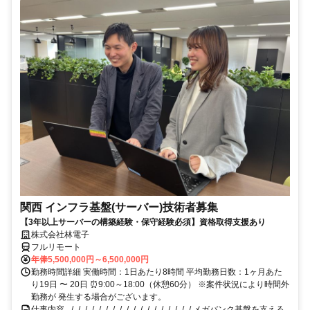
関西 インフラ基盤(サーバー)技術者募集
【3年以上サーバーの構築経験・保守経験必須】資格取得支援あり
株式会社林電子
フルリモート
年俸5,500,000円～6,500,000円
勤務時間詳細 実働時間：1日あたり8時間 平均勤務日数：1ヶ月あた
り19日 〜 20日 ⏰9:00～18:00（休憩60分） ※案件状況により時間外
勤務が 発生する場合がございます。
仕事内容 _/_/_/_/_/_/_/_/_/_/_/_/_/_/_/_/_/_/ メガバンク基盤を支える