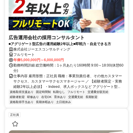
広告運用会社の採用コンサルタント
■アグリゲート型広告の運用経験2年以上■即戦力・自走できる方
株式会社ジーエスコンサルティング
フルリモート
年俸5,000,000円～6,000,000円
勤務時間詳細 総労働時間：1ヶ月あたり160時間 9:00～18:00(休憩60
分)
仕事内容 雇用形態：正社員 職種：事業別責任者、その他カスタマー
サクセス、カスタマーサクセスマネージャー ／ 【経験者限定・実務
経験2年以上必須】 ・Indeed、求人ボックスなど アグリゲート型...
資格取得支援あり
固定時間制
転勤なし
フルリモート
交通費全額支給
経験者歓迎
研修あり
在宅OK
育休あり
交通費支給
長期歓迎
資格取得手当あり
長期休暇あり
土日祝休み
正社員