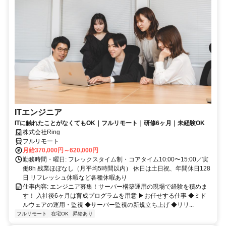
ITエンジニア
ITに触れたことがなくてもOK｜フルリモート｜研修6ヶ月｜未経験OK
株式会社Ring
フルリモート
月給370,000円～620,000円
勤務時間・曜日: フレックスタイム制・コアタイム10:00〜15:00／実
働8h 残業ほぼなし（月平均5時間以内） 休日は土日祝、年間休日128
日 リフレッシュ休暇など各種休暇あり
仕事内容: エンジニア募集！サーバー構築運用の現場で経験を積めま
す！ 入社後6ヶ月は育成プログラムを用意 ▶お任せする仕事 ◆ミド
ルウェアの運用・監視 ◆サーバー監視の新規立ち上げ ◆リリ...
フルリモート
在宅OK
昇給あり