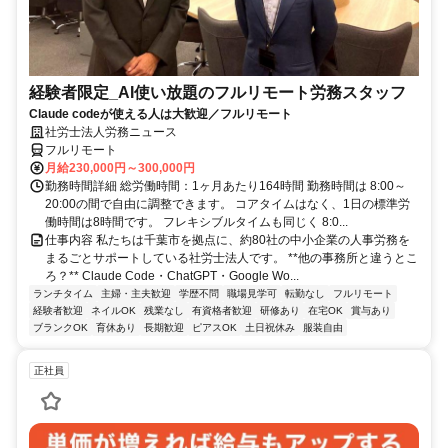
経験者限定_AI使い放題のフルリモート労務スタッフ
Claude codeが使える人は大歓迎／フルリモート
社労士法人労務ニュース
フルリモート
月給230,000円～300,000円
勤務時間詳細 総労働時間：1ヶ月あたり164時間 勤務時間は 8:00～
20:00の間で自由に調整できます。 コアタイムはなく、1日の標準労
働時間は8時間です。 フレキシブルタイムも同じく 8:0...
仕事内容 私たちは千葉市を拠点に、約80社の中小企業の人事労務を
まるごとサポートしている社労士法人です。 **他の事務所と違うとこ
ろ？** Claude Code・ChatGPT・Google Wo...
ランチタイム
主婦・主夫歓迎
学歴不問
職場見学可
転勤なし
フルリモート
経験者歓迎
ネイルOK
残業なし
有資格者歓迎
研修あり
在宅OK
賞与あり
ブランクOK
育休あり
長期歓迎
ピアスOK
土日祝休み
服装自由
正社員