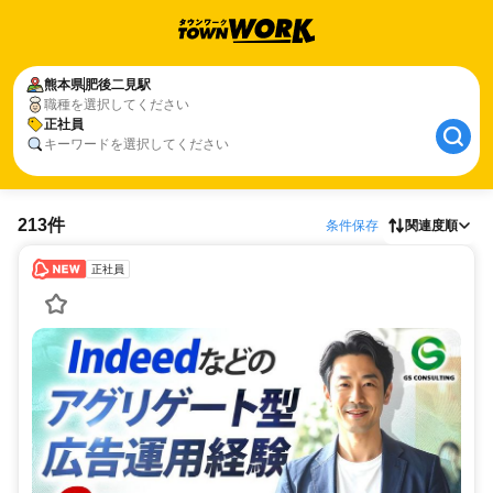
熊本県
肥後二見駅
職種を選択してください
正社員
キーワードを選択してください
213件
条件保存
関連度順
正社員