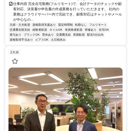
仕事内容 完全在宅勤務(フルリモート)で、会計データのチェックや顧
客対応、決算書や申告書の作成業務を行っていただきます。 社内の
業務はクラウドサーバー内で完結でき、顧客対応はチャットやメール
が中心なの...
主婦・主夫歓迎
資格取得支援あり
固定時間制
転勤なし
フルリモート
交通費全額支給
経験者歓迎
ネイルOK
有資格者歓迎
研修あり
在宅OK
賞与あり
ブランクOK
育休あり
交通費支給
長期歓迎
駅近5分以内
資格取得手当あり
ピアスOK
土日祝休み
正社員