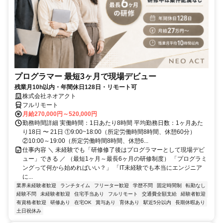
プログラマー 最短3ヶ月で現場デビュー
残業月10h以内・年間休日128日・リモート可
株式会社ネオアクト
フルリモート
月給270,000円～520,000円
勤務時間詳細 実働時間：1日あたり8時間 平均勤務日数：1ヶ月あた
り18日 〜 21日 ①9:00~18:00（所定労働時間8時間、休憩60分）
②10:00～19:00（所定労働時間8時間、休憩6...
仕事内容 ＼ 未経験でも「研修修了後はプログラマーとして現場デビ
ュー」できる ／ （最短1ヶ月～最長6ヶ月の研修制度） 「プログラミ
ングって何から始めればいい？」 「IT未経験でも本当にエンジニア
に...
業界未経験者歓迎
ランチタイム
フリーター歓迎
学歴不問
固定時間制
転勤なし
経験不問
未経験者歓迎
住宅手当あり
フルリモート
交通費全額支給
経験者歓迎
有資格者歓迎
研修あり
在宅OK
賞与あり
育休あり
駅近5分以内
長期休暇あり
土日祝休み