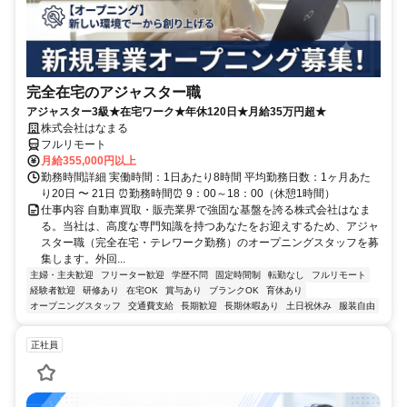
完全在宅のアジャスター職
アジャスター3級★在宅ワーク★年休120日★月給35万円超★
株式会社はなまる
フルリモート
月給355,000円以上
勤務時間詳細 実働時間：1日あたり8時間 平均勤務日数：1ヶ月あた
り20日 〜 21日 ⏰勤務時間⏰ 9：00～18：00（休憩1時間）
仕事内容 自動車買取・販売業界で強固な基盤を誇る株式会社はなま
る。当社は、高度な専門知識を持つあなたをお迎えするため、アジャ
スター職（完全在宅・テレワーク勤務）のオープニングスタッフを募
集します。外回...
主婦・主夫歓迎
フリーター歓迎
学歴不問
固定時間制
転勤なし
フルリモート
経験者歓迎
研修あり
在宅OK
賞与あり
ブランクOK
育休あり
オープニングスタッフ
交通費支給
長期歓迎
長期休暇あり
土日祝休み
服装自由
正社員