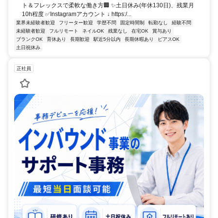
ト＆フレックスで柔軟な働き方🏢 ✨土日休み(年休130日)、残業月
10h程度 ✅Instagramアカウント ↓ https:/...
業界未経験者歓迎
フリーター歓迎
学歴不問
固定時間制
転勤なし
経験不問
未経験者歓迎
フルリモート
ネイルOK
残業なし
在宅OK
賞与あり
ブランクOK
育休あり
長期歓迎
駅近5分以内
長期休暇あり
ピアスOK
土日祝休み
正社員