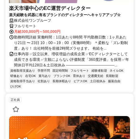
楽天市場中心のEC運営ディレクター
楽天経験を武器に有名ブランドのディレクターへキャリアアップ☆
株式会社ワンプルーフ
フルリモート
月給300,000円～500,000円
勤務時間詳細 実働時間：1日あたり8時間 平均勤務日数：1ヶ月あた
り21日 〜 23日 10：00～19：00（実働8時間） ＊柔軟な「ズレ勤制
度」あり！ 出社時間を前後2時間ズラせます。 有給を...
仕事内容 ✅設立以来、増収増益の成長企業 ✅ECディレクターとして
成長できる環境 ✅主観によらない評価制度「360度評価」を採用 ✅年
間休日平均128日＆土日祝休み ―――――――――――――...
資格取得支援あり
学歴不問
固定時間制
フルリモート
経験者歓迎
ネイルOK
研修あり
在宅OK
賞与あり
ブランクOK
育休あり
交通費支給
長期歓迎
資格取得手当あり
社割あり
長期休暇あり
ピアスOK
土日祝休み
服装自由
ひげOK
正社員