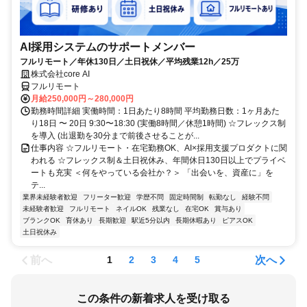
AI採用システムのサポートメンバー
フルリモート／年休130日／土日祝休／平均残業12h／25万
株式会社core AI
フルリモート
月給250,000円～280,000円
勤務時間詳細 実働時間：1日あたり8時間 平均勤務日数：1ヶ月あた
り18日 〜 20日 9:30〜18:30 (実働8時間／休憩1時間) ☆フレックス制
を導入 (出退勤を30分まで前後させることが...
仕事内容 ☆フルリモート・在宅勤務OK、AI×採用支援プロダクトに関
われる ☆フレックス制＆土日祝休み、年間休日130日以上でプライベ
ートも充実 ＜何をやっている会社か？＞ 「出会いを、資産に」を
テ...
業界未経験者歓迎
フリーター歓迎
学歴不問
固定時間制
転勤なし
経験不問
未経験者歓迎
フルリモート
ネイルOK
残業なし
在宅OK
賞与あり
ブランクOK
育休あり
長期歓迎
駅近5分以内
長期休暇あり
ピアスOK
土日祝休み
前へ
次へ
1
2
3
4
5
この条件の新着求人を受け取る