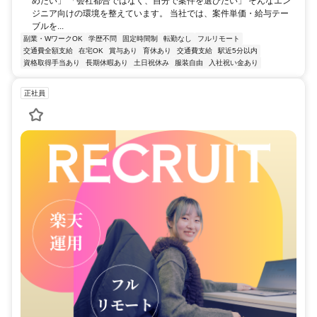
めたい」 「会社都合ではなく、自分で案件を選びたい」 そんなエン
ジニア向けの環境を整えています。 当社では、案件単価・給与テー
ブルを...
副業・WワークOK
学歴不問
固定時間制
転勤なし
フルリモート
交通費全額支給
在宅OK
賞与あり
育休あり
交通費支給
駅近5分以内
資格取得手当あり
長期休暇あり
土日祝休み
服装自由
入社祝い金あり
正社員