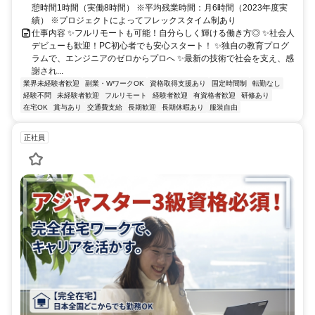
憩時間1時間（実働8時間） ※平均残業時間：月6時間（2023年度実
績） ※プロジェクトによってフレックスタイム制あり
仕事内容 ✨フルリモートも可能！自分らしく輝ける働き方◎ ✨社会人
デビューも歓迎！PC初心者でも安心スタート！ ✨独自の教育プログ
ラムで、エンジニアのゼロからプロへ ✨最新の技術で社会を支え、感
謝され...
業界未経験者歓迎
副業・WワークOK
資格取得支援あり
固定時間制
転勤なし
経験不問
未経験者歓迎
フルリモート
経験者歓迎
有資格者歓迎
研修あり
在宅OK
賞与あり
交通費支給
長期歓迎
長期休暇あり
服装自由
正社員