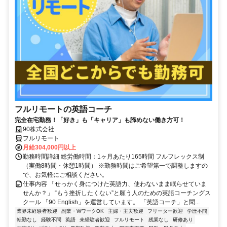
フルリモートの英語コーチ
完全在宅勤務！「好き」も「キャリア」も諦めない働き方可！
90株式会社
フルリモート
月給304,000円以上
勤務時間詳細 総労働時間：1ヶ月あたり165時間 フルフレックス制
（実働8時間・休憩1時間） ※勤務時間はご希望第一で調整しますの
で、お気軽にご相談ください。
仕事内容 「せっかく身につけた英語力、使わないまま眠らせていま
せんか？」 “もう挫折したくない”と願う人のための英語コーチングス
クール 「90 English」を運営しています。 「英語コーチ」と聞...
業界未経験者歓迎
副業・WワークOK
主婦・主夫歓迎
フリーター歓迎
学歴不問
転勤なし
経験不問
英語
未経験者歓迎
フルリモート
残業なし
研修あり