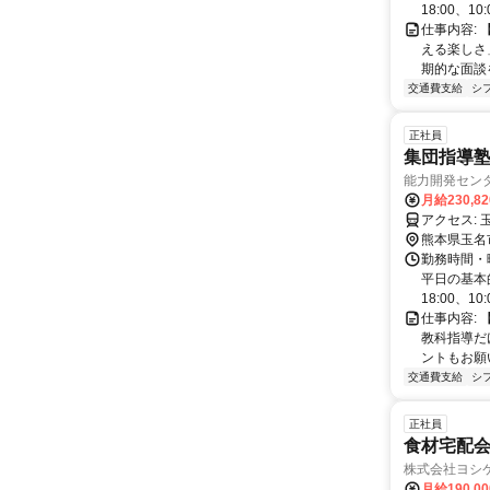
18:00、10:0
仕事内容:
える楽しさ
期的な面談
交通費支給
シ
正社員
集団指導塾
能力開発センタ
月給230,8
ア
熊本県玉名
勤務時間・
平日の基本的
18:00、10:0
仕事内容:
教科指導だ
ントもお願い
交通費支給
シ
正社員
食材宅配会
株式会社ヨシ
月給190,0