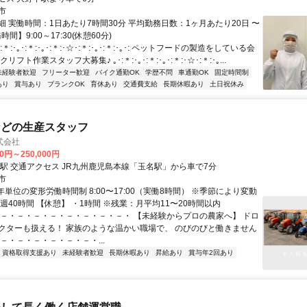
市
細 実働時間：1日あたり7時間30分 平均勤務日数：1ヶ月あたり20日 〜
時間】9:00～17:30(休憩60分)
:＊:･｡･:＊:･｡･:＊:･☆･:＊:･｡･:＊:･｡･: ペットフードの製造をしている会
リフト作業スタッフ大募集♪ ｡･:＊:･｡･:＊:･｡･:＊:･☆･:＊:･｡...
未経験者歓迎
フリーター歓迎
バイク通勤OK
学歴不問
車通勤OK
固定時間制
あり
賞与あり
ブランクOK
育休あり
交通費支給
長期休暇あり
土日祝休み
などの生産スタッフ
式会社
00円～250,000円
最寄駅 玉名駅 交通アクセス JR九州鹿児島本線「玉名駅」から車で7分
市
年単位の変形労働時間制 8:00〜17:00（実働8時間） ※季節により変動
週40時間 【休憩】 ・1時間 ※残業：月平均11〜20時間以内
・－・－・－・－・－・－・－・－・ 【未経験からプロの農家へ】 ドロ
クターも扱える！ 家族のような温かい職場で、 のびのびと働きません
－・－・－・－・－・－・...
資格取得支援あり
未経験者歓迎
長期休暇あり
昇給あり
賞与年2回あり