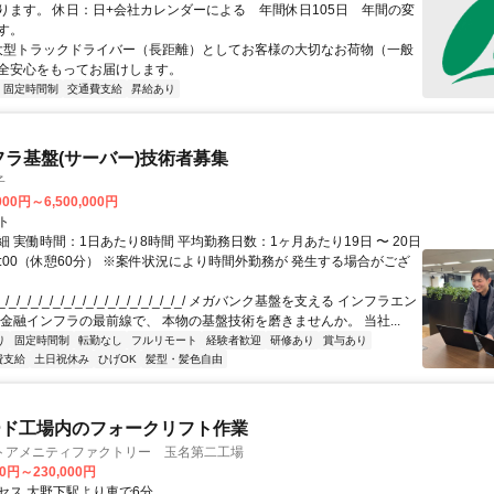
ります。 休日：日+会社カレンダーによる 年間休日105日 年間の変
す。
 大型トラックドライバー（長距離）としてお客様の大切なお荷物（一般
全安心をもってお届けします。
固定時間制
交通費支給
昇給あり
フラ基盤(サーバー)技術者募集
子
000円～6,500,000円
ト
 実働時間：1日あたり8時間 平均勤務日数：1ヶ月あたり19日 〜 20日
18:00（休憩60分） ※案件状況により時間外勤務が 発生する場合がござ
/_/_/_/_/_/_/_/_/_/_/_/_/_/_/_/_/ メガバンク基盤を支える インフラエン
 金融インフラの最前線で、 本物の基盤技術を磨きませんか。 当社...
り
固定時間制
転勤なし
フルリモート
経験者歓迎
研修あり
賞与あり
費支給
土日祝休み
ひげOK
髪型・髪色自由
ード工場内のフォークリフト作業
トアメニティファクトリー 玉名第二工場
00円～230,000円
セス 大野下駅より車で6分