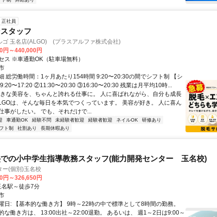
正社員
ンスタッフ
ゴ 玉名店(ALGO) (プラスアルファ株式会社)
00円～440,000円
セス ※車通勤OK（駐車場無料）
市
 総労働時間：1ヶ月あたり154時間 9:20〜20:30の間でシフト制 【シ
20〜17:20 ②11:30〜20:30 ③16:30〜20:30 残業は月平均10時...
好きな美容を、ちゃんと誇れる仕事に。 人に喜ばれながら、自分も成長
ALGOは、そんな毎日を本気でつくっています。 美容が好き。 人に喜ん
事がしたい。 でも、それだけで...
迎
車通勤OK
経験不問
未経験者歓迎
経験者歓迎
ネイルOK
研修あり
フト制
社割あり
長期休暇あり
での小中学生指導教務スタッフ(能力開発センター 玉名校)
ー(個別)玉名校
20円～326,650円
クセス: 玉名駅～徒歩7分
市
曜日: 【基本的な働き方】 9時～22時の中で標準として8時間の勤務。
な働き方は、 13:00出社～22:00退勤。 あるいは、 週1～2日は9:00～