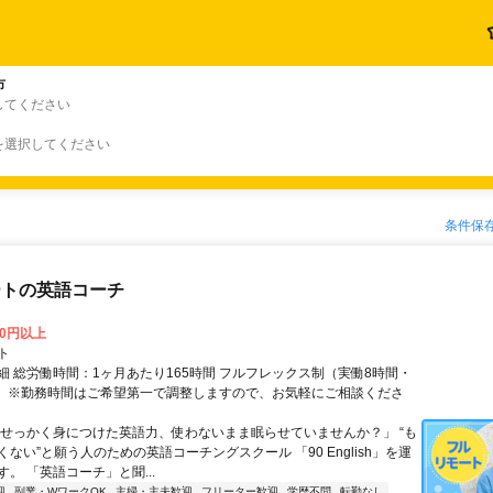
市
してください
を選択してください
条件保
ートの英語コーチ
00円以上
ト
細 総労働時間：1ヶ月あたり165時間 フルフレックス制（実働8時間・
） ※勤務時間はご希望第一で調整しますので、お気軽にご相談くださ
「せっかく身につけた英語力、使わないまま眠らせていませんか？」 “も
ない”と願う人のための英語コーチングスクール 「90 English」を運
。 「英語コーチ」と聞...
迎
副業・WワークOK
主婦・主夫歓迎
フリーター歓迎
学歴不問
転勤なし