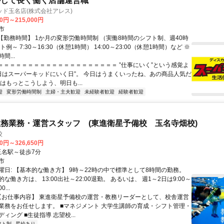
かして長く働く店舗運営職
ド玉名店(株式会社アレス)
00円～215,000円
市
 【勤務時間】 1か月の変形労働時間制 （実働8時間のシフト制、週40時
例～ 7:30～16:30（休憩1時間） 14:00～23:00（休憩1時間）など ※
間...
 ＝＝＝＝＝＝＝＝＝＝＝＝＝＝＝＝＝＝＝＝ ”仕事にいく”という感覚よ
今日はスーパーキッドにいく日”。 今日はうまくいったね、あの商品人気だ
はもっとこうしよう、明日も...
迎
変形労働時間制
主婦・主夫歓迎
未経験者歓迎
経験者歓迎
務業務・運営スタッフ (東進衛星予備校 玉名寺畑校)
校
20円～326,650円
クセス: 玉名駅～徒歩7分
市
曜日: 【基本的な働き方】 9時～22時の中で標準として8時間の勤務。
な働き方は、 13:00出社～22:00退勤。 あるいは、 週1～2日は9:00～
0...
 【お仕事内容】 東進衛星予備校の運営・教務リーダーとして、校舎運営
業務をお任せします。 ■マネジメント 大学生講師の育成・シフト管理・
ィング ■生徒指導 志望校...
フト制
昇給あり