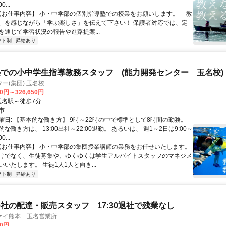
0...
 【お仕事内容】 小・中学部の個別指導塾での授業をお願いします。 「教
」を感じながら「学ぶ楽しさ」を伝えて下さい！ 保護者対応では、定
を通じて学習状況の報告や進路提案...
フト制
昇給あり
での小中学生指導教務スタッフ (能力開発センター 玉名校)
ー(集団) 玉名校
20円～326,650円
クセス: 玉名駅～徒歩7分
市
曜日: 【基本的な働き方】 9時～22時の中で標準として8時間の勤務。
な働き方は、 13:00出社～22:00退勤。 あるいは、 週1～2日は9:00～
0...
 【お仕事内容】 小・中学部の集団授業講師の業務をお任せいたします。
けでなく、生徒募集や、ゆくゆくは学生アルバイトスタッフのマネジメ
いたします。 生徒1人1人と向き...
フト制
昇給あり
社の配達・販売スタッフ 17:30退社で残業なし
ケイ熊本 玉名営業所
00円