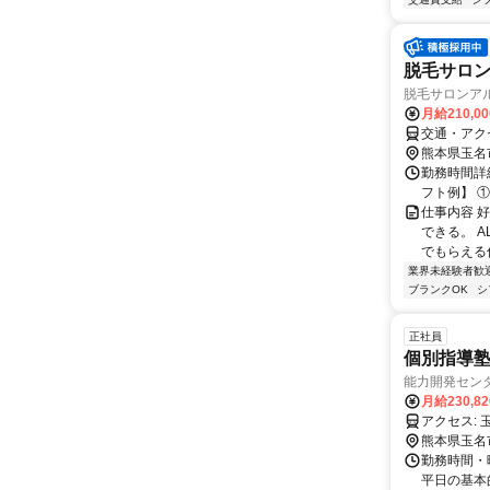
脱毛サロ
脱毛サロンアル
月給210,0
交通・アク
熊本県玉名
勤務時間詳細
フト例】 ①9:
仕事内容 
できる。 
でもらえる仕
業界未経験者歓
ブランクOK
シ
正社員
個別指導塾
能力開発センタ
月給230,8
ア
熊本県玉名
勤務時間・
平日の基本的