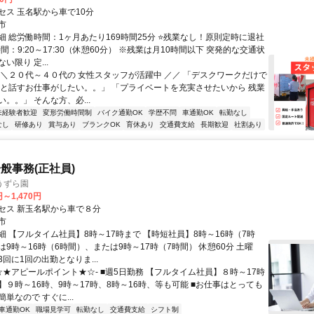
セス 玉名駅から車で10分
市
細 総労働時間：1ヶ月あたり169時間25分 ⭐残業なし！原則定時に退社
時間：9:20～17:30（休憩60分） ※残業は月10時間以下 突発的な交通状
い限り 定...
＼＼２０代～４０代の 女性スタッフが活躍中 ／／ 「デスクワークだけで
かと話すお仕事がしたい。。」 「プライベートを充実させたいから 残業
。。」 そんな方、必...
未経験者歓迎
変形労働時間制
バイク通勤OK
学歴不問
車通勤OK
転勤なし
なし
研修あり
賞与あり
ブランクOK
育休あり
交通費支給
長期歓迎
社割あり
般事務(正社員)
うずら園
円～1,470円
セス 新玉名駅から車で８分
市
細 【フルタイム社員】8時～17時まで 【時短社員】8時～16時（7時
9時～16時（6時間）、または9時～17時（7時間） 休憩60分 土曜
回に1回の出勤となりま...
☆★アピールポイント★☆- ■週5日勤務 【フルタイム社員】８時～17時
】９時～16時、9時～17時、8時～16時、等も可能 ■お仕事はとっても
単なので すぐに...
車通勤OK
職場見学可
転勤なし
交通費支給
シフト制