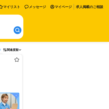
マイリスト
メッセージ
マイページ
求人掲載のご相談
存
関連度順