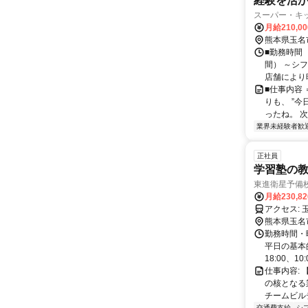
経験を活
スーパー・キッ
月給210,0
熊本県玉名
■勤務時間
間） ～シフト
店舗により時
■仕事内容
りも、 ”
ったね。 次
業界未経験者歓
正社員
学習塾の教
東進衛星予備
月給230,8
ア
熊本県玉名
勤務時間・
平日の基本的
18:00、10:0
仕事内容:
の核となる
チームビルデ
交通費支給
シ