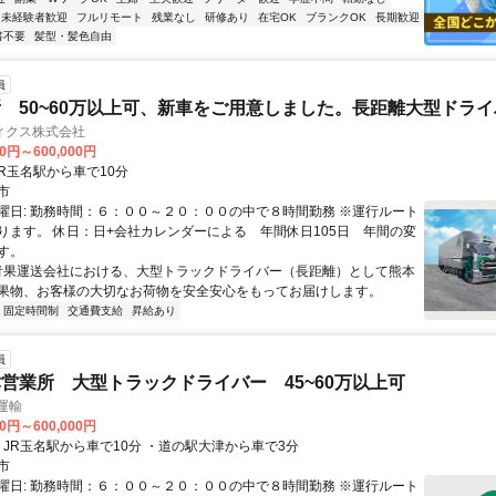
未経験者歓迎
フルリモート
残業なし
研修あり
在宅OK
ブランクOK
長期歓迎
書不要
髪型・髪色自由
員
 50~60万以上可、新車をご用意しました。長距離大型ドライバ
ィクス株式会社
00円～600,000円
クセス: JR玉名駅から車で10分
市
曜日: 勤務時間：６：００～２０：００の中で８時間勤務 ※運行ルート
ります。 休日：日+会社カレンダーによる 年間休日105日 年間の変
す。
 青果運送会社における、大型トラックドライバー（長距離）として熊本
果物、お客様の大切なお荷物を安全安心をもってお届けします。
固定時間制
交通費支給
昇給あり
員
営業所 大型トラックドライバー 45~60万以上可
運輸
00円～600,000円
クセス: ・JR玉名駅から車で10分 ・道の駅大津から車で3分
市
曜日: 勤務時間：６：００～２０：００の中で８時間勤務 ※運行ルート