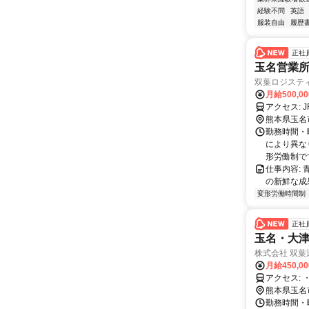
経験不問
英語
服装自由
履歴
正社
玉名営業所
双葉ロジステ
月給500,0
ア
熊本県玉名
勤務時間・
により異な
形労働制で
仕事内容:
の新鮮な成
変形労働時間制
正社
玉名・大津
株式会社 双葉
月給450,0
ア
熊本県玉名
勤務時間・