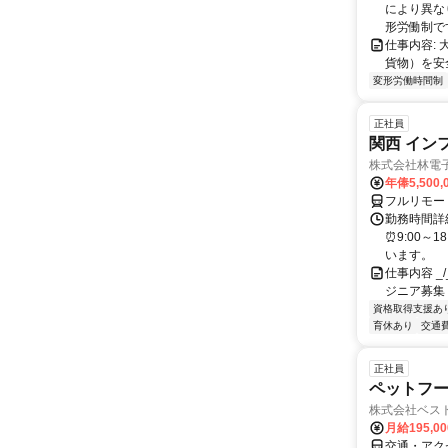
により異な
形労働制で
仕事内容:
貨物）を安
変形労働時間制
正社員
関西 イン
株式会社林電
年俸5,500,
フルリモー
勤務時間詳細
⏰9:00～
います。
仕事内容 _/_
ジニア募集
資格取得支援あ
育休あり
交通
正社員
ペットフ
株式会社ベス
月給195,0
交通・アク