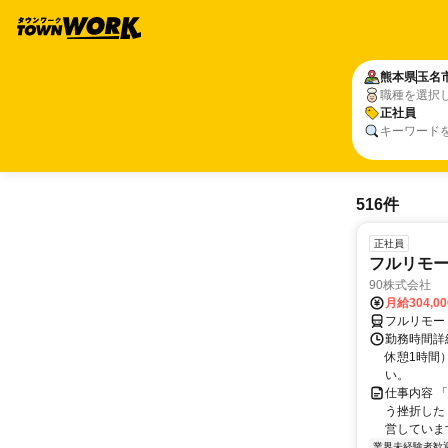
熊本県
玉名
職種を選択
正社員
キーワード
516件
正社員
フルリモ
90株式会社
月給304,0
フルリモー
勤務時間詳
休憩1時間
い。
仕事内容 
う挫折したく
営しています
業界未経験者歓