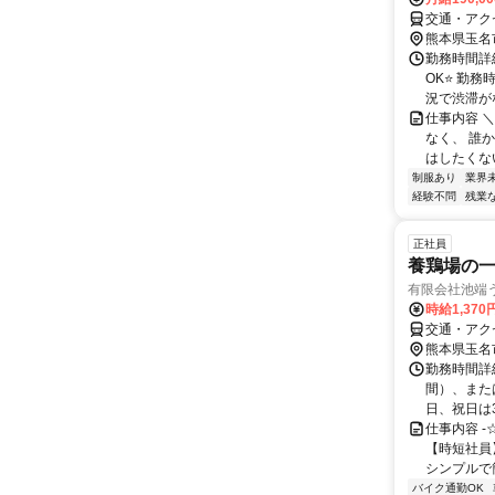
交通・アク
熊本県玉名
勤務時間詳
OK⭐ 勤務
況で渋滞がな
仕事内容 
なく、 誰
はしたくない
制服あり
業界
経験不問
残業
正社員
養鶏場の一
有限会社池端
時給1,370
交通・アク
熊本県玉名
勤務時間詳
間）、または
日、祝日は3
仕事内容 -
【時短社員
シンプルで簡
バイク通勤OK