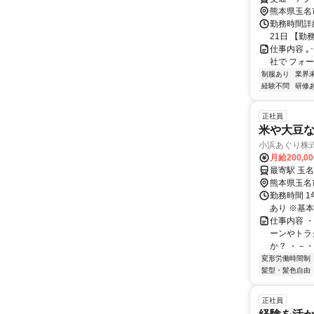
熊本県玉名
勤務時間詳
21日 【勤務
仕事内容 ｡･
社で フォーク
制服あり
業界
経験不問
研修
正社員
米や大豆
小浜あぐり株
月給200,0
熊本県玉名
勤務時間 1
あり ※基本
仕事内容 
ーンやトラ
か？ ・－・
変形労働時間制
髪型・髪色自由
正社員