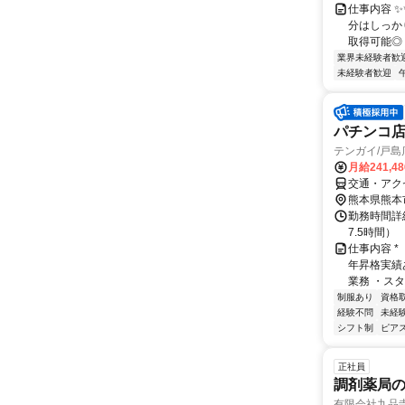
仕事内容 
分はしっか
取得可能◎ 
業界未経験者歓
未経験者歓迎
パチンコ店
テンガイ/戸島
月給241,4
交通・アク
熊本県熊本
勤務時間詳細
7.5時間）
仕事内容 
年昇格実績
業務 ・スタ
制服あり
資格
経験不問
未経
シフト制
ピアス
正社員
調剤薬局
有限会社九品