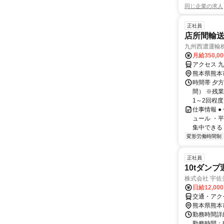
同じ企業の求人
正社員
店所間輸
九州西濃運輸
月給350,0
アクセス 九
熊本県熊本
時間帯 夕方
間） ※残
1～2回程度 
仕事情報 
ュール ・
集中できる 
変形労働時間制
正社員
10tダンプ
株式会社 宇佐
日給12,00
交通・アク
熊本県熊本
勤務時間詳細
勤務時間：8