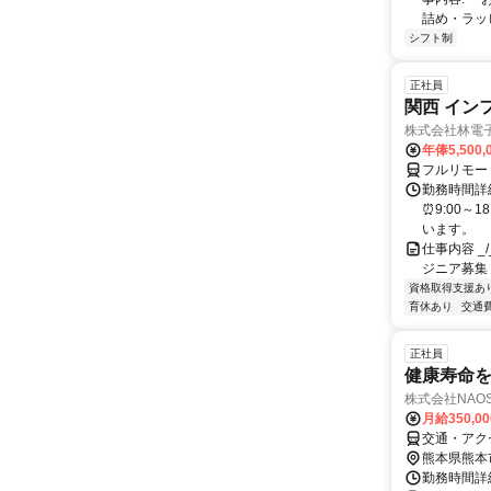
詰め・ラッピ
シフト制
正社員
関西 イン
株式会社林電
年俸5,500,
フルリモー
勤務時間詳細
⏰9:00～
います。
仕事内容 _/_
ジニア募集
資格取得支援あ
育休あり
交通
正社員
健康寿命
株式会社NAOS
月給350,0
交通・アク
熊本県熊本
勤務時間詳細