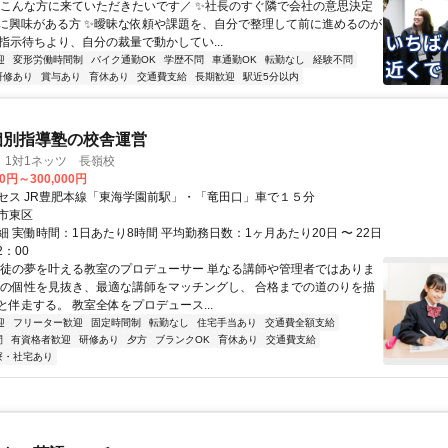
＼こんな方に来ていただきたいです／ ✨社長のすぐ隣で会社の意思決定
に興味がある方 ✨曖昧な依頼や課題を、自分で整理して前に進めるのが
✨指示待ちより、自分の裁量で動かしてい...
迎
変形労働時間制
バイク通勤OK
学歴不問
車通勤OK
転勤なし
経験不問
研修あり
賞与あり
育休あり
交通費支給
長期歓迎
駅近5分以内
個別指導塾の校舎運営
 1対1ネッツ 長嶺校
00円～300,000円
セス JR豊肥本線「東海学園前駅」・「竜田口」車で１５分
市東区
 実働時間：1日あたり8時間 平均勤務日数：1ヶ月あたり20日 〜 22日
2：00
生徒の夢を叶える教室のプロデューサー 単なる講師や管理者ではありま
徒の個性を見抜き、最適な講師をマッチングし、 合格までの道のりを描
と伴走する。 教室全体をプロデュース...
迎
フリーター歓迎
固定時間制
転勤なし
住宅手当あり
交通費全額支給
間
有資格者歓迎
研修あり
夕方
ブランクOK
育休あり
交通費支給
寮・社宅あり