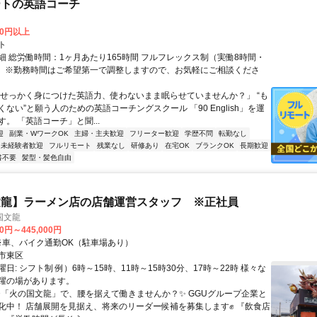
ートの英語コーチ
00円以上
ト
細 総労働時間：1ヶ月あたり165時間 フルフレックス制（実働8時間・
） ※勤務時間はご希望第一で調整しますので、お気軽にご相談くださ
「せっかく身につけた英語力、使わないまま眠らせていませんか？」 “も
ない”と願う人のための英語コーチングスクール 「90 English」を運
。 「英語コーチ」と聞...
迎
副業・WワークOK
主婦・主夫歓迎
フリーター歓迎
学歴不問
転勤なし
未経験者歓迎
フルリモート
残業なし
研修あり
在宅OK
ブランクOK
長期歓迎
書不要
髪型・髪色自由
文龍】ラーメン店の店舗運営スタッフ ※正社員
国文龍
00円～445,000円
クセス: ※車、バイク通勤OK（駐車場あり）
市東区
日: シフト制 例）6時～15時、11時～15時30分、17時～22時 様々な
躍の場があります。
 ✨「火の国文龍」で、腰を据えて働きませんか？✨ GGUグループ企業と
化中！ 店舗展開を見据え、将来のリーダー候補を募集します✊️ 『飲食店