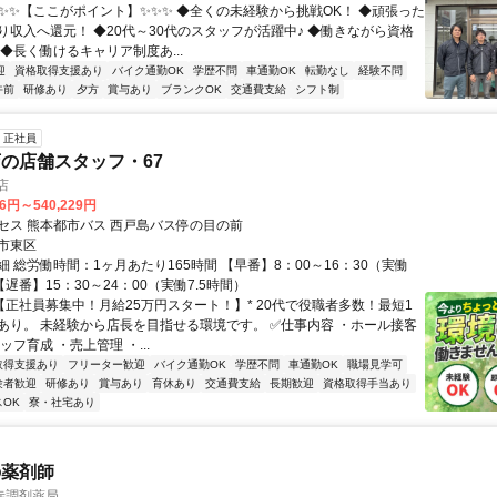
✨✨✨【ここがポイント】✨✨✨ ◆全くの未経験から挑戦OK！ ◆頑張った
り収入へ還元！ ◆20代～30代のスタッフが活躍中♪ ◆働きながら資格
◆長く働けるキャリア制度あ...
迎
資格取得支援あり
バイク通勤OK
学歴不問
車通勤OK
転勤なし
経験不問
午前
研修あり
夕方
賞与あり
ブランクOK
交通費支給
シフト制
正社員
の店舗スタッフ・67
店
86円～540,229円
セス 熊本都市バス 西戸島バス停の目の前
市東区
 総労働時間：1ヶ月あたり165時間 【早番】8：00～16：30（実働
 【遅番】15：30～24：00（実働7.5時間）
*【正社員募集中！月給25万円スタート！】* 20代で役職者多数！最短1
あり。 未経験から店長を目指せる環境です。 ✅️仕事内容 ・ホール接客
ッフ育成 ・売上管理 ・...
取得支援あり
フリーター歓迎
バイク通勤OK
学歴不問
車通勤OK
職場見学可
験者歓迎
研修あり
賞与あり
育休あり
交通費支給
長期歓迎
資格取得手当あり
OK
寮・社宅あり
の薬剤師
寺調剤薬局