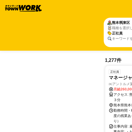
熊本県
東区
職種を選択
正社員
キーワード
1,277件
正社員
マネージャ
㈱アントルメ
月給260,0
アクセス: 熊本市電 健軍町駅 徒歩１０分 熊本市バス 昭和町、秋津新町 徒歩
３分
熊本県熊本
勤務時間・曜
度の残業あ
り）
仕事内容: 
事内容: 