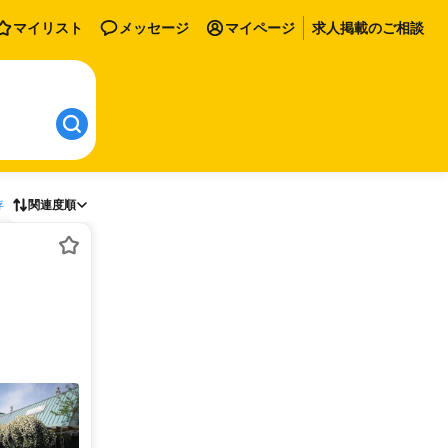
マイリスト
メッセージ
マイページ
求人掲載のご相談
存
関連度順