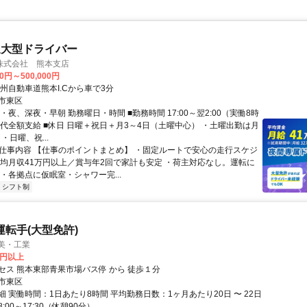
送大型ドライバー
株式会社 熊本支店
00円～500,000円
州自動車道熊本I.Cから車で3分
市東区
・夜、深夜・早朝 勤務曜日・時間 ■勤務時間 17:00～翌2:00（実働8時
業代全額支給 ■休日 日曜＋祝日＋月3～4日（土曜中心） ・土曜出勤は月
・日曜、祝...
● 仕事内容 【仕事のポイントまとめ】 ・固定ルートで安心の走行スケジ
平均月収41万円以上／賞与年2回で家計も安定 ・荷主対応なし。運転に
・各拠点に仮眠室・シャワー完...
シフト制
運転手(大型免許)
美・工業
0円以上
セス 熊本東部青果市場バス停 から 徒歩１分
市東区
 実働時間：1日あたり8時間 平均勤務日数：1ヶ月あたり20日 〜 22日
:00～17:30（休憩90分）