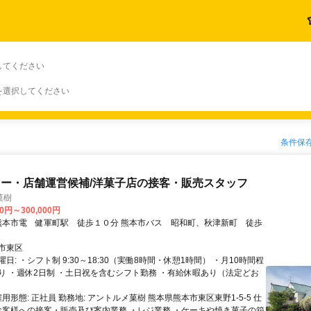
してください
を選択してください
条件保
ー・店舗運営候補/洋菓子店の接客・販売スタッフ
菓樹
00円～300,000円
市東区
日: ・シフト制 9:30～18:30（実働8時間・休憩1時間） ・月10時間程
り ・週休2日制 ・土日祝を含むシフト勤務 ・有給休暇あり（法定どお
雇用形態: 正社員 勤務地: アントルメ菓樹 熊本県熊本市東区東野1-5-5 仕
・お客様への接客・販売及び案内業務 ・レジ業務 ・ケーキや焼き菓子の箱