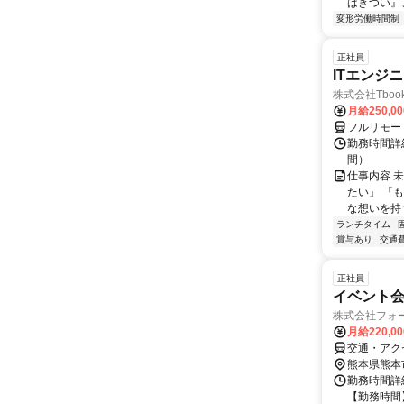
はきつい』
変形労働時間制
正社員
ITエンジ
株式会社Tboo
月給250,0
フルリモー
勤務時間詳細
間）
仕事内容 
たい」 「
な想いを持つ
ランチタイム
賞与あり
交通
正社員
イベント
株式会社フォ
月給220,0
交通・アク
熊本県熊本
勤務時間詳細
【勤務時間】