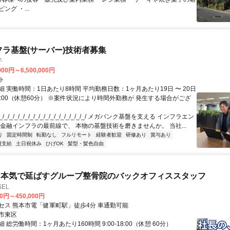
ング ・...
フラ基盤(サーバー)技術者募集
子
000円～6,500,000円
ト
 実働時間：1日あたり8時間 平均勤務日数：1ヶ月あたり19日 〜 20日
18:00（休憩60分） ※案件状況により時間外勤務が 発生する場合がござ
/_/_/_/_/_/_/_/_/_/_/_/_/_/_/_/_/ メガバンク基盤を支える インフラエン
 金融インフラの最前線で、 本物の基盤技術を磨きませんか。 当社...
り
固定時間制
転勤なし
フルリモート
経験者歓迎
研修あり
賞与あり
費支給
土日祝休み
ひげOK
髪型・髪色自由
を本気で延ばすグループ整骨院のバックオフィススタッフ
EL
00円～450,000円
セス 熊本市電「健軍町駅」徒歩4分 車通勤可能
市東区
 総労働時間：1ヶ月あたり160時間 9:00-18:00（休憩 60分）