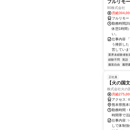
フルリモ
90株式会社
月給304,0
フルリモー
勤務時間詳
休憩1時間
い。
仕事内容 
う挫折したく
営しています
業界未経験者歓
経験不問
英語
服装自由
履歴
正社員
【火の国
株式会社火の
月給275,0
ア
熊本県熊本
勤務時間・曜
時間帯で活
仕事内容:
して体制強