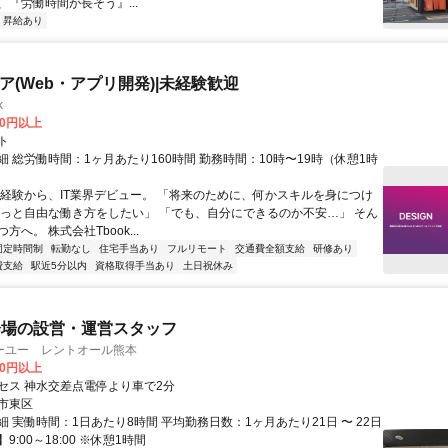
、『労働時間が長そう』...
昇給あり
ニア(Web・アプリ開発)|未経験歓迎
k
00円以上
ト
 総労働時間：1ヶ月あたり160時間 勤務時間：10時〜19時（休憩1時
未経験から、IT業界デビュー。 「将来のために、何かスキルを身につけ
もっと自由な働き方をしたい」 「でも、自分にできるのか不安…」 そん
方へ。 株式会社Tbook...
固定時間制
転勤なし
住宅手当あり
フルリモート
交通費全額支給
研修あり
費支給
駅近5分以内
資格取得手当あり
土日祝休み
会場の設営・運営スタッフ
ーユー レントオール熊本
00円以上
セス 神水交差点電停より車で2分
市東区
 実働時間：1日あたり8時間 平均勤務日数：1ヶ月あたり21日 〜 22日
9:00～18:00 ※休憩1時間