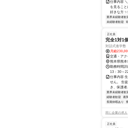
仕事内容 
を見ること
好きな方 
業界未経験者歓
未経験者歓迎
正社員
完全1対1
対話式進学塾
月給230,0
交通・アク
熊本県熊本
勤務時間詳細
13：30～2
仕事内容 
せん。 生
き、保護者
業界未経験者歓
経験者歓迎
夜
長期休暇あり
同じ企業の求人
正社員