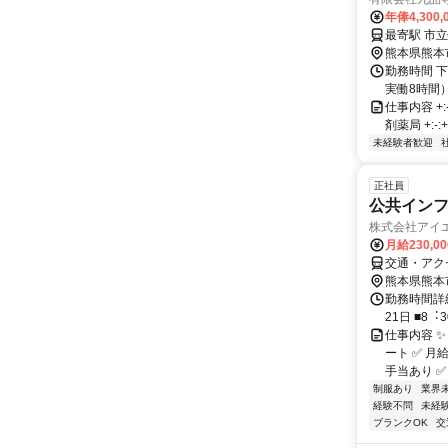
年俸4,300,
熊本県熊本
勤務時間 下記
実働8時間
仕事内容 +:-
剤薬局 +:-:+:-:
未経験者歓迎
正社員
公共インフ
株式会社アイ
月給230,0
交通・アク
熊本県熊本
勤務時間詳
21日 ■8︓
仕事内容 ✨
ート ✅ 月
手当あり ✅
制服あり
業界
経験不問
未経
ブランクOK
交