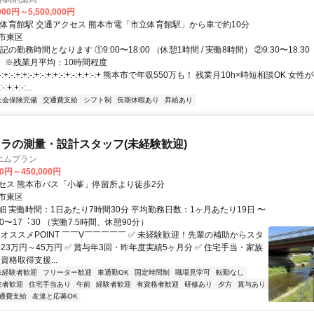
000円～5,500,000円
最寄駅 市立体育館駅 交通アクセス 熊本市電「市立体育館駅」から車で約10分
市東区
の勤務時間となります ①9:00〜18:00 （休憩1時間 / 実働8時間） ②9:30〜18:30 
） ※残業月平均：10時間程度
:+:-:+:+:-:+:-:+:+:-:+:-:+:+:-:+ 熊本市で年収550万も！ 残業月10h×時短相談OK
+:+:-:...
社会保険完備
交通費支給
シフト制
長期休暇あり
昇給あり
ラの測量・設計スタッフ(未経験歓迎)
エムプラン
00円～450,000円
セス 熊本市バス「小峯」停留所より徒歩2分
市東区
細 実働時間：1日あたり7時間30分 平均勤務日数：1ヶ月あたり19日 〜
30〜17︓30 （実働7.5時間、休憩90分）
 オススメPOINT ￣￣V￣￣￣￣￣ ✅ 未経験歓迎！先輩の補助からスタ
給23万円～45万円 ✅ 賞与年3回・昨年度実績5ヶ月分 ✅ 住宅手当・家族
 資格取得支援...
未経験者歓迎
フリーター歓迎
車通勤OK
固定時間制
職場見学可
転勤なし
験者歓迎
住宅手当あり
午前
経験者歓迎
有資格者歓迎
研修あり
夕方
賞与あり
通費支給
友達と応募OK