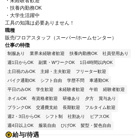
・未経験者歓迎
・扶養内勤務OK
・大学生活躍中
工具の知識は必要ありません！
職種
販売/フロアスタッフ（スーパー/ホームセンター）
仕事の特徴
制服あり
業界未経験者歓迎
扶養内勤務OK
社員登用あり
週1日からOK
副業・WワークOK
1日4時間以内OK
土日祝のみOK
主婦・主夫歓迎
フリーター歓迎
バイク通勤OK
シフト自由
学歴不問
車通勤OK
平日のみOK
学生歓迎
未経験者歓迎
午前
経験者歓迎
ネイルOK
有資格者歓迎
研修あり
夕方
賞与あり
ブランクOK
交通費支給
長期歓迎
フルタイム歓迎
週2・3日からOK
シフト制
社割あり
ピアスOK
週4日以上OK
服装自由
ひげOK
髪型・髪色自由
給与/待遇