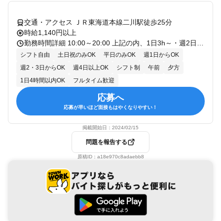
交通・アクセス ＪＲ東海道本線二川駅徒歩25分
時給1,140円以上
勤務時間詳細 10:00～20:00 上記の内、1日3h～・週2日～OK！ 【下記シフト急募‼】 早番 10:00～15:00/中番 12:00～20:00/遅番 15:00～20:00 ・1日8時間勤務×週5日希望者も大歓迎！ 〇フルタイム歓迎 〇長期歓迎 〇平日のみOK 〇土日祝のみOK、 〇週2・3日からOK 〇週4日以上OK 〇シフト自由 〇1日4時間以内OK
シフト自由
土日祝のみOK
平日のみOK
週1日からOK
週2・3日からOK
週4日以上OK
シフト制
午前
夕方
1日4時間以内OK
フルタイム歓迎
応募へ
応募が早いほど面接もはやくなりやすい！
掲載開始日：
2024/02/15
問題を報告する
原稿ID：
a18e970c8adaebb8