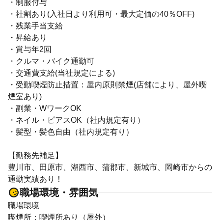
・制服付与
・社割あり(入社日より利用可・最大定価の40％OFF)
・残業手当支給
・昇給あり
・賞与年2回
・クルマ・バイク通勤可
・交通費支給(当社規定による)
・受動喫煙防止措置：屋内原則禁煙(店舗により、屋外喫
煙室あり)
・副業・WワークOK
・ネイル・ピアスOK（社内規定有り）
・髪型・髪色自由（社内規定有り）
【勤務先補足】
豊川市、田原市、湖西市、蒲郡市、新城市、岡崎市からの
通勤実績あり！
職場環境・雰囲気
職場環境
喫煙所：喫煙所あり（屋外）