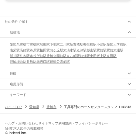
他の条件で探す
勤務地
愛知県
豊橋市
豊橋駅
船町駅
下地駅
二川駅
新豊橋駅
柳生橋駅
小池駅
愛知大学前駅
南栄駅
高師駅
芦原駅
植田駅
向ヶ丘駅
大清水駅
老津駅
杉山駅
駅前駅
駅前大通駅
新川駅
札木駅
市役所前駅
豊橋公園前駅
東八町駅
前畑駅
東田坂上駅
東田駅
競輪場前駅
井原駅
赤岩口駅
運動公園前駅
特徴
雇用形態
キーワード
バイトTOP
愛知県
豊橋市
工具専門のホームセンタースタッフ-1143318
ヘルプ・お問い合わせ
サイトマップ
利用規約・プライバシーポリシー
[企業]求人広告の掲載相談