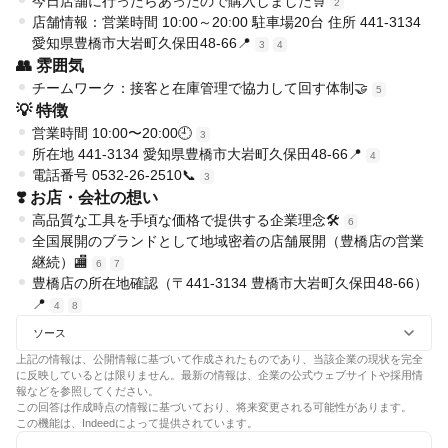
今日店舗に行ったらあったので購入しました🛒
2
店舗情報：営業時間 10:00～20:00 駐車場20台 住所 441-3134
愛知県豊橋市大岩町久保田48-66📍
3
4
👥 雰囲気
チームワーク：接客と在庫管理で協力して回す体制🤝
5
💡 特徴
営業時間 10:00〜20:00🕘
3
所在地 441-3134 愛知県豊橋市大岩町久保田48-66📍
4
電話番号 0532-26-2510📞
3
❣️ お店・会社の想い
高品質な工具を手頃な価格で提供する企業理念🛠️
6
全国展開のブランドとして地域密着の店舗展開（豊橋店の営業
継続）🏬
6
7
豊橋店の所在地確認（〒441-3134 豊橋市大岩町久保田48-66）
📍
4
8
ソース
上記の情報は、公開情報に基づいて作成されたものであり、当該企業の現状を完全
に反映しているとは限りません。最新の情報は、企業の公式ウェブサイトや採用情
報などを参照してください。
この回答は作成時点の情報に基づいており、将来変更される可能性があります。
この機能は、Indeedによって提供されています。