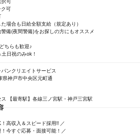
選択可
ーク可
可
した場合も日給全額支給（規定あり）
警備(夜間警備)をお探しの方にもオススメ
どちらも歓迎♪
＆土日祝のみok！
ャパンクリエイトサービス
2兵庫県神戸市中央区元町通
セス 【最寄駅】各線三ノ宮駅・神戸三宮駅
容
K！高収入＆スピード採用!! ／
迎！今すぐ応募・面接可能！／