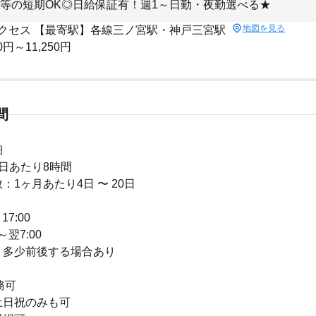
等の短期OK◎日給保証有！週1～日勤・夜勤選べる★
地図を見る
クセス 【最寄駅】各線三ノ宮駅・神戸三宮駅
0円～11,250円
間
細
日あたり8時間
：1ヶ月あたり4日 〜 20日
17:00
～翌7:00
り多少前後する場合あり
務可
土日祝のみも可