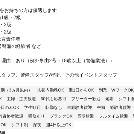
格をお持ちの方は優遇します
1級・2級
・2級
・2級
教育責任者
号警備の経験者 など
理由：あり（例外事由2号・18歳以上（警備業法））
スタッフ、警備スタッフ/守衛、その他イベントスタッフ
短期（3ヵ月以内）
扶養内勤務OK
週1日からOK
副業・WワークOK
K
主婦・主夫歓迎
60代も応募可
フリーター歓迎
短期
シフト
平日のみOK
学生歓迎
転勤なし
未経験者歓迎
午前
経験者歓迎
有資格者歓迎
研修あり
ブランクOK
長期歓迎
フルタイム歓迎
OK
シフト制
深夜
週4日以上OK
待遇