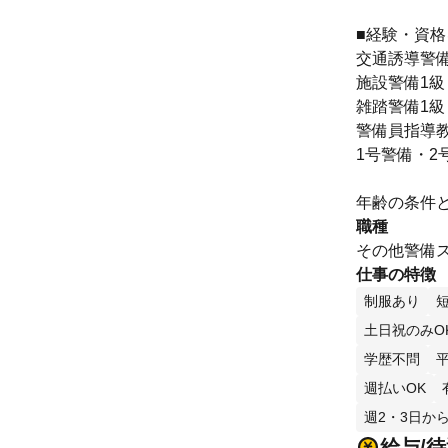
■経験・資
交通誘導警備
施設警備1級
雑踏警備1級
警備員指導
1号警備・2
年齢の条件と
職種
その他警備
仕事の特徴
制服あり
土日祝のみO
学歴不問
週払いOK
週2・3日から
給与/