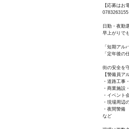
【応募はお電
0783263
日勤・夜勤
早上がりで
「短期アル
「定年後の
街の安全を
【警備員ア
・道路工事
・商業施設
・イベント
・現場周辺
・夜間警備
など