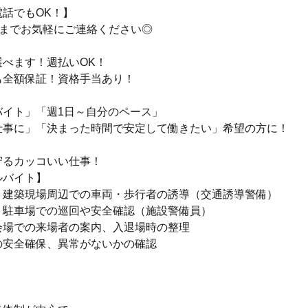
話でもOK！】
155までお気軽にご連絡ください◎
選べます！週払いOK！
も全額保証！資格手当あり！
バイト」「週1日～自分のペース」
仕事に」「決まった時間で安定して働きたい」希望の方に！
守るカッコいい仕事！
ルバイト】
・建築現場周辺での車両・歩行者の誘導（交通誘導警備）
・駐車場での巡回や安全確認（施設警備員）
会場での来場者の案内、入退場時の整理
の安全確保、異常がないかの確認