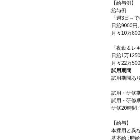
【給与例】
給与例
「週3日～で
日給9000
月々10万80
「夜勤＆レ
日給1万12
月々22万50
試用期間
試用期間あ
試用・研修期
試用・研修
研修20時間･
【給与】
本採用と異
基本給 : 時給