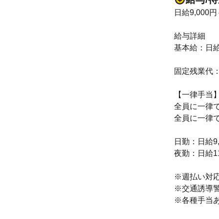
日給9,000円
給与詳細
基本給：日給 9
固定残業代
【一律手当
全員に一律
全員に一律
日勤：日給9,
夜勤：日給11
※週払い対
※交通誘導
※各種手当