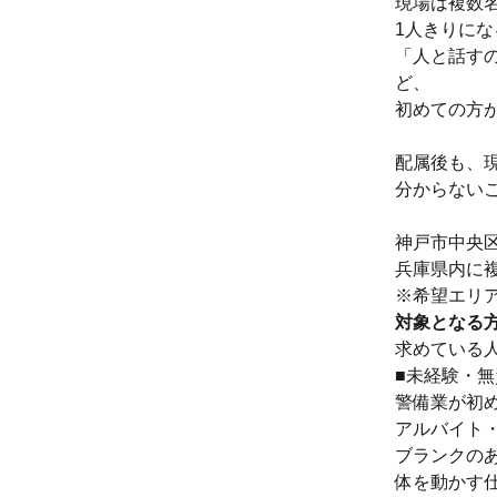
現場は複数
1人きりに
「人と話す
ど、
初めての方
配属後も、
分からない
神戸市中央区
兵庫県内に
※希望エリ
対象となる
求めている
■未経験・
警備業が初
アルバイト
ブランクの
体を動かす