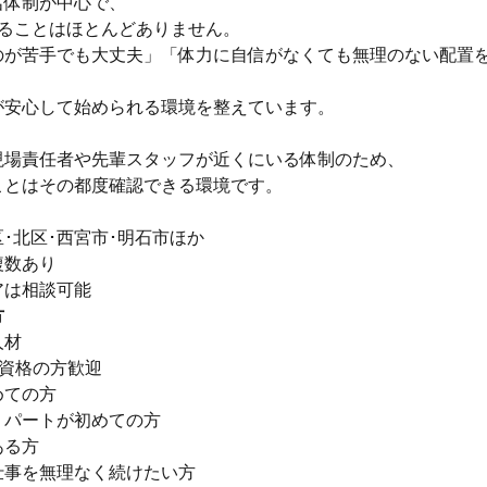
名体制が中心で、
なることはほとんどありません。
のが苦手でも大丈夫」「体力に自信がなくても無理のない配置
が安心して始められる環境を整えています。
現場責任者や先輩スタッフが近くにいる体制のため、
ことはその都度確認できる環境です。
･北区･西宮市･明石市ほか
複数あり
アは相談可能
方
人材
無資格の方歓迎
めての方
・パートが初めての方
ある方
仕事を無理なく続けたい方