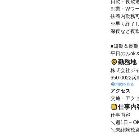
日勤・夜勤
副業・Wワ
扶養内勤務
※早く終了
深夜など夜勤
■短期＆長期
平日のみok
勤務地
株式会社ジ
650-002
地図を見る
アクセス
交通・アク
仕事内
仕事内容
＼週1日～O
＼未経験歓