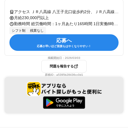
アクセス ＪＲ八高線 八王子北口徒歩約2分、ＪＲ八高線 八王子北口徒歩約2分、ＪＲ八高線 八王子北口徒歩約2分 【重要】地域限定職の配属について：ご自身の自宅から片道90分圏内の店舗へ配属となります。本求人の勤務地への配属は確約できませんのでご了承ください。
月給230,000円以上
勤務時間 総労働時間：1ヶ月あたり165時間 1日実働8時間のシフト制勤務 ＊各店舗の営業時間により異なります。 ＊残業時間:月平均16時間程度（2022年度実績※全従業員の総残業時間平均） ＜シフト例＞ 9:00-18:00 12:30-21:30 …など。 ◆健康経営優良法人2023認定◆ 経産省と日本健康会議が実施する、 特に優良な健康経営を実践している 大企業や中小企業を顕彰する制度です。 当社は、 「従業員の健康管理を経営的な視点で考え、 戦略的に取り組んでいる企業」 として認定を受けました。
シフト制
残業なし
応募へ
応募が早いほど面接もはやくなりやすい！
掲載開始日：
2026/03/03
問題を報告する
原稿ID：
a5395b28436cc0d1