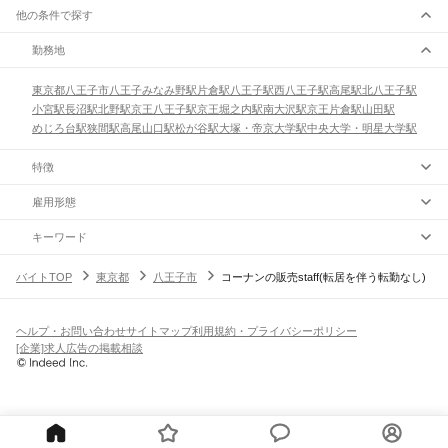
他の条件で探す
勤務地
東京都
八王子市
八王子みなみ野駅
片倉駅
八王子駅
西八王子駅
高尾駅
北八王子駅
小宮駅
長沼駅
北野駅
京王八王子駅
京王堀之内駅
南大沢駅
京王片倉駅
山田駅
めじろ台駅
狭間駅
高尾山口駅
松が谷駅
大塚・帝京大学駅
中央大学・明星大学駅
特徴
雇用形態
キーワード
バイトTOP
東京都
八王子市
コーナンの販売staff(転居を伴う転勤なし)
ヘルプ・お問い合わせ
サイトマップ
利用規約・プライバシーポリシー
[企業]求人広告の掲載相談