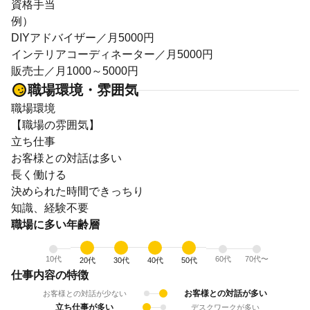
資格手当
例）
DIYアドバイザー／月5000円
インテリアコーディネーター／月5000円
販売士／月1000～5000円
職場環境・雰囲気
職場環境
【職場の雰囲気】
立ち仕事
お客様との対話は多い
長く働ける
決められた時間できっちり
知識、経験不要
職場に多い年齢層
10代
60代
70代〜
20代
30代
40代
50代
仕事内容の特徴
お客様との対話が多い
お客様との対話が少ない
立ち仕事が多い
デスクワークが多い