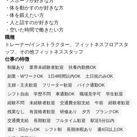
・スポーツが好きな方
・体を動かすのが好きな方
・体を鍛えたい方
・人と話すのが好きな方
・空いた時間で働きたい方
職種
トレーナー/インストラクター、フィットネスフロアスタ
ッフ、その他フィットネススタッフ
仕事の特徴
制服あり
業界未経験者歓迎
扶養内勤務OK
副業・WワークOK
1日4時間以内OK
土日祝のみOK
主婦・主夫歓迎
フリーター歓迎
バイク通勤OK
シフト自由
学歴不問
車通勤OK
職場見学可
学生歓迎
経験不問
未経験者歓迎
交通費全額支給
午前
経験者歓迎
残業なし
有資格者歓迎
研修あり
夕方
ブランクOK
交通費支給
長期歓迎
フルタイム歓迎
駅近5分以内
週2・3日からOK
シフト制
長期休暇あり
週4日以上OK