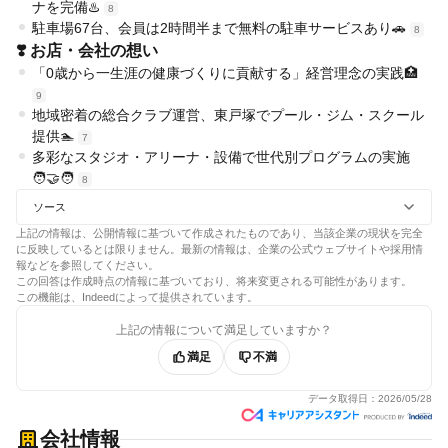
ナを完備♨️
8
駐車場67台、会員は2時間半まで無料の駐車サービスあり🚗
8
❣️ お店・会社の想い
「0歳から一生涯の健康づくりに貢献する」経営理念の実践🏥
9
地域密着の総合クラブ運営、東戸塚でプール・ジム・スクール
提供🏊
7
多彩なスタジオ・アリーナ・設備で世代別プログラムの実施
🧑‍🤝‍🧑
8
ソース
上記の情報は、公開情報に基づいて作成されたものであり、当該企業の現状を完全
に反映しているとは限りません。最新の情報は、企業の公式ウェブサイトや採用情
報などを参照してください。
この回答は作成時点の情報に基づいており、将来変更される可能性があります。
この機能は、Indeedによって提供されています。
上記の情報について満足していますか？
満足
不満
データ取得日：
2026/05/28
会社情報