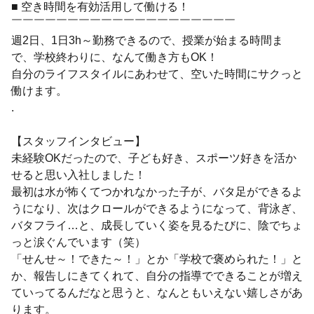
■ 空き時間を有効活用して働ける！
￣￣￣￣￣￣￣￣￣￣￣￣￣￣￣￣￣￣￣￣
週2日、1日3h～勤務できるので、授業が始まる時間ま
で、学校終わりに、なんて働き方もOK！
自分のライフスタイルにあわせて、空いた時間にサクっと
働けます。
.
【スタッフインタビュー】
未経験OKだったので、子ども好き、スポーツ好きを活か
せると思い入社しました！
最初は水が怖くてつかれなかった子が、バタ足ができるよ
うになり、次はクロールができるようになって、背泳ぎ、
バタフライ…と、成長していく姿を見るたびに、陰でちょ
っと涙ぐんでいます（笑）
「せんせ～！できた～！」とか「学校で褒められた！」と
か、報告しにきてくれて、自分の指導でできることが増え
ていってるんだなと思うと、なんともいえない嬉しさがあ
ります。