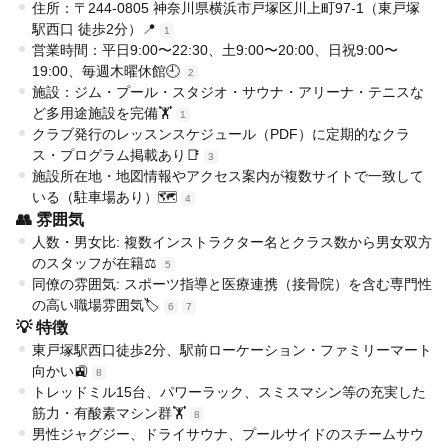
住所：〒244-0805 神奈川県横浜市戸塚区川上町97-1（東戸塚
駅西口 徒歩2分）📍
1
営業時間：平日9:00〜22:30、土9:00〜20:00、日祝9:00〜
19:00、毎週木曜休館🕘
2
施設：ジム・プール・スタジオ・サウナ・アリーナ・テニスな
ど多用途施設を完備🏋️
1
クラブ発行のレッスンスケジュール（PDF）に定期的なクラ
ス・プログラム掲載あり📑
3
施設所在地・地図情報やアクセス案内が複数サイトで一致して
いる（駐車場あり）🗺️
4
👥 雰囲気
人数・男女比: 複数インストラクター名とクラス数から男女双方
のスタッフが在籍⚖️
5
同僚の雰囲気: スポーツ指導と医療連携（接骨院）を含む専門性
の高い職場雰囲気🏷️
6
7
💡 特徴
東戸塚駅西口徒歩2分、駅前ローケーション・ファミリーマート
向かい🚉
8
トレッドミル15台、パワーラック、スミスマシン等の充実した
筋力・有酸素マシン群🏋️
8
男性ジャグジー、ドライサウナ、プールサイドのスチームサウ