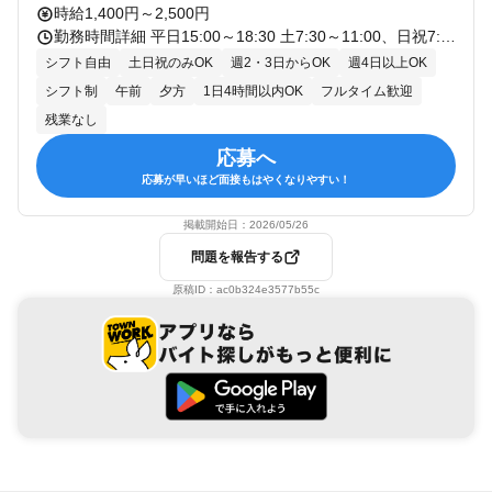
時給1,400円～2,500円
勤務時間詳細 平日15:00～18:30 土7:30～11:00、日祝7:30～11:00 ☆週2日・1日3時間～勤務OK！ ※土日どちらか入れる方の募集です。 「木曜は午前中だけ授業だから午後にガッツリシフト入れよう！」など、空き時間を使って働けますよ♪ もちろんフルタイムで働きたい方も大歓迎です！
シフト自由
土日祝のみOK
週2・3日からOK
週4日以上OK
シフト制
午前
夕方
1日4時間以内OK
フルタイム歓迎
残業なし
応募へ
応募が早いほど面接もはやくなりやすい！
掲載開始日：
2026/05/26
問題を報告する
原稿ID：
ac0b324e3577b55c