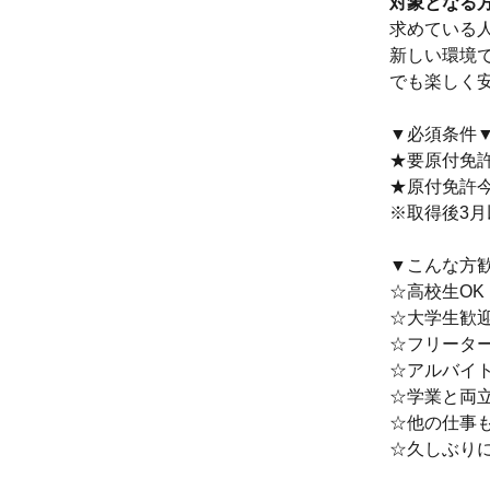
対象となる
求めている
新しい環境
でも楽しく
▼必須条件
★要原付免
★原付免許
※取得後3
▼こんな方歓
☆高校生OK
☆大学生歓
☆フリータ
☆アルバイ
☆学業と両
☆他の仕事
☆久しぶり