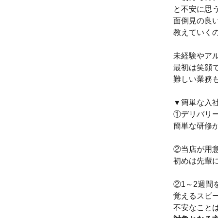
と不安に思
面倒見の良い
教えていく
未経験やア
最初は笑顔
難しい業務
▼簡単な入
①デリバリ
簡単な研修
②当店が用
初めは先輩
②1～2週間
覚えるスピ
不安なこと