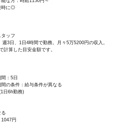
能な方：時給1150円～
接時に◎
スタッフ
円、週3日、1日4時間で勤務。月々5万5200円の収入。
算で計算した目安金額です。
り
間：5日
期間の条件：給与条件が異なる
1日6h勤務)
なる
 1047円