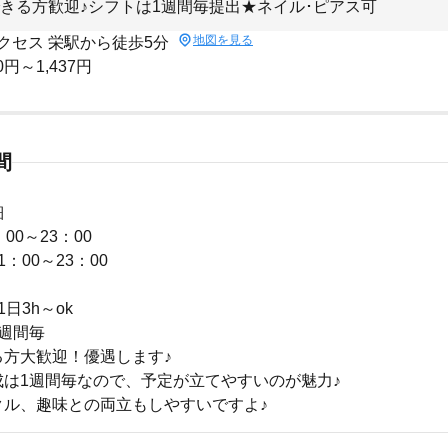
きる方歓迎♪シフトは1週間毎提出★ネイル･ピアス可
地図を見る
クセス 栄駅から徒歩5分
0円～1,437円
間
細
00～23：00
：00～23：00
日3h～ok
週間毎
る方大歓迎！優遇します♪
成は1週間毎なので、予定が立てやすいのが魅力♪
クル、趣味との両立もしやすいですよ♪