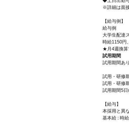
◆土日出勤可
※詳細は面
【給与例】
給与例
大学生配達
時給1150
★月4週換
試用期間
試用期間あ
試用・研修期
試用・研修
試用期間5日(
【給与】
本採用と異
基本給 : 時給