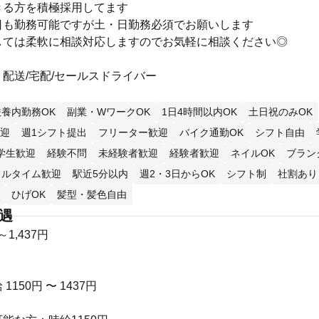
きる方を積極採用してます
日も勤務可能ですが土・日勤務必須でお願いします
しては柔軟に相談対応しますのでお気軽に相談ください◎
配送/宅配/セールスドライバー
扶養内勤務OK
副業・WワークOK
1日4時間以内OK
土日祝のみOK
迎
週1シフト提出
フリーター歓迎
バイク通勤OK
シフト自由
学生歓迎
経験不問
未経験者歓迎
経験者歓迎
ネイルOK
ブラン
フルタイム歓迎
駅近5分以内
週2・3日からOK
シフト制
社割あり
ひげOK
髪型・髪色自由
待遇
～1,437円
150円 〜 1437円