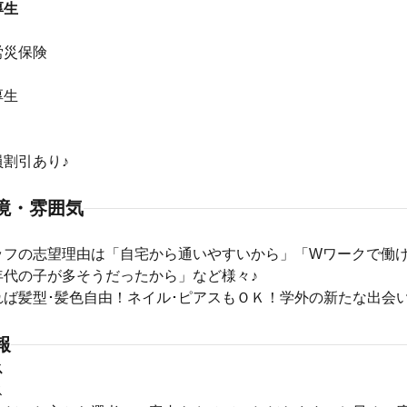
厚生
】
労災保険
厚生
】
割引あり♪
境・雰囲気
ッフの志望理由は「自宅から通いやすいから」「Wワークで働
年代の子が多そうだったから」など様々♪
れば髪型･髪色自由！ネイル･ピアスもＯＫ！学外の新たな出会
報
ス
ス