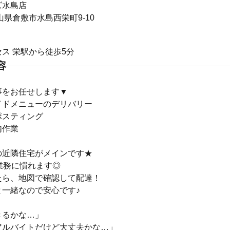
ズ水島店
4岡山県倉敷市水島西栄町9-10
ス 栄駅から徒歩5分
容
事をお任せします▼
イドメニューのデリバリー
ポスティング
内作業
の近隣住宅がメインです★
業務に慣れます◎
たら、地図で確認して配達！
と一緒なので安心です♪
きるかな…」
アルバイトだけど大丈夫かな…」