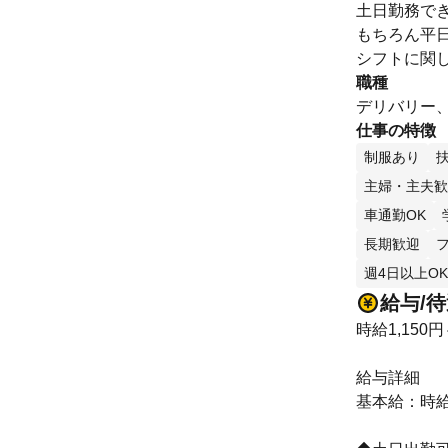
土日勤務で
もちろん平
シフトに関
職種
デリバリー、
仕事の特徴
制服あり
主婦・主夫歓
車通勤OK
長期歓迎
週4日以上OK
給与/
時給1,150円
給与詳細
基本給：時給 1