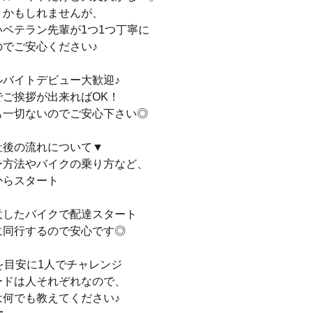
うかもしれませんが、
ベテラン先輩が1つ1つ丁寧に
のでご安心ください♪
ルバイトデビュー大歓迎♪
でご挨拶が出来ればOK！
も一切ないのでご安心下さい◎
社後の流れについて▼
ー方法やバイクの乗り方など、
からスタート
意したバイクで配達スタート
に同行するので安心です◎
を目安に1人でチャレンジ
ードは人それぞれなので、
は何でも教えてください♪