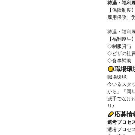
待遇・福利
【保険制度
雇用保険、
待遇・福利
【福利厚生
◇制服貸与
◇ピザの社員
◇食事補助
職場環
職場環境
今いるスタ
から」「同
派手でなけ
リ♪
応募情
選考プロセ
選考プロセ