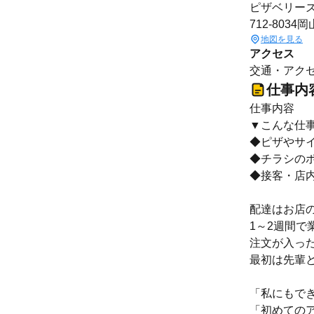
ピザベリー
712-803
地図を見る
アクセス
交通・アクセ
仕事内
仕事内容
▼こんな仕
◆ピザやサ
◆チラシの
◆接客・店
配達はお店
1～2週間で
注文が入っ
最初は先輩
「私にもで
「初めての