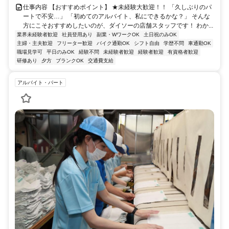
仕事内容 【おすすめポイント】 ★未経験大歓迎！！ 「久しぶりのパ
ートで不安…」 「初めてのアルバイト、私にできるかな？」 そんな
方にこそおすすめしたいのが、ダイソーの店舗スタッフです！ わか...
業界未経験者歓迎
社員登用あり
副業・WワークOK
土日祝のみOK
主婦・主夫歓迎
フリーター歓迎
バイク通勤OK
シフト自由
学歴不問
車通勤OK
職場見学可
平日のみOK
経験不問
未経験者歓迎
経験者歓迎
有資格者歓迎
研修あり
夕方
ブランクOK
交通費支給
アルバイト・パート