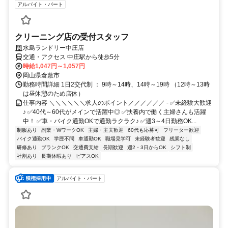
アルバイト・パート
クリーニング店の受付スタッフ
水島ランドリー中庄店
交通・アクセス 中庄駅から徒歩5分
時給1,047円～1,057円
岡山県倉敷市
勤務時間詳細 1日2交代制 ： 9時～14時、14時～19時 （12時～13時
は昼休憩のため店休）
仕事内容 ＼＼＼＼＼＼求人のポイント／／／／／／ - ✅未経験大歓迎
♪ ✅40代～60代がメインで活躍中◎ ✅扶養内で働く主婦さんも活躍
中！ ✅車・バイク通勤OKで通勤ラクラク♪ ✅週3～4日勤務OK...
制服あり
副業・WワークOK
主婦・主夫歓迎
60代も応募可
フリーター歓迎
バイク通勤OK
学歴不問
車通勤OK
職場見学可
未経験者歓迎
残業なし
研修あり
ブランクOK
交通費支給
長期歓迎
週2・3日からOK
シフト制
社割あり
長期休暇あり
ピアスOK
アルバイト・パート