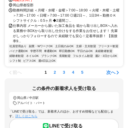
岡山県都窪郡
勤務時間詳細 ＜月曜・水曜・金曜＞7:00～18:00 ＜火曜・木曜・土曜
＞7:30～17:00 ＜日曜＞7:00～17:00 ◎週2日～、1日3H～勤務ＯＫ
シフトサイクル：0.5ヶ月 ◆2週間ご...
仕事内容 メーカーから届いた加工食品を 箱から取り出しBOXへ入れ
る業務や BOXから取り出し仕分けをする作業をお任せします！ 先輩
がしっかりフォローするので 未経験でも安心！定着率抜群！ 【面接
率9...
社員登用あり
副業・WワークOK
土日祝のみOK
主婦・主夫歓迎
フリーター歓迎
バイク通勤OK
学歴不問
車通勤OK
即日勤務OK
平日のみOK
未経験者歓迎
経験者歓迎
ネイルOK
ブランクOK
長期歓迎
フルタイム歓迎
週2・3日からOK
シフト制
ピアスOK
週4日以上OK
前へ
次へ
1
2
3
4
5
この条件の新着求人を受け取る
岡山県 / 中庄駅
アルバイト・パート
「LINEで受け取る」では、新着求人のほか、おすすめ情報なども配信しま
す。
詳しくはこちら
LINEで受け取る