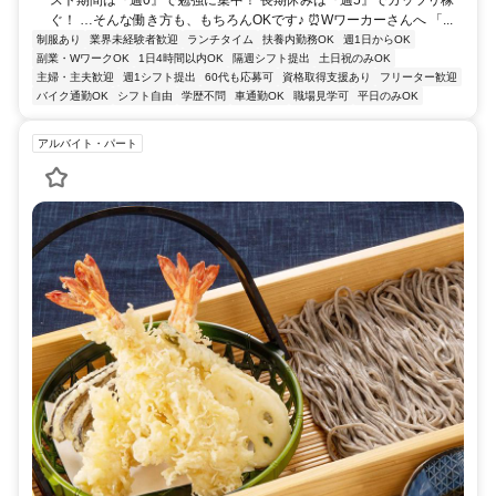
スト期間は『週0』で勉強に集中！ 長期休みは『週5』でガッツリ稼
ぐ！ …そんな働き方も、もちろんOKです♪ ⏰Wワーカーさんへ 「...
制服あり
業界未経験者歓迎
ランチタイム
扶養内勤務OK
週1日からOK
副業・WワークOK
1日4時間以内OK
隔週シフト提出
土日祝のみOK
主婦・主夫歓迎
週1シフト提出
60代も応募可
資格取得支援あり
フリーター歓迎
バイク通勤OK
シフト自由
学歴不問
車通勤OK
職場見学可
平日のみOK
アルバイト・パート