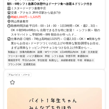
朝5－9時シフト急募◎休憩中はドーナツ食べ放題＆ドリンク付き
ミスタードーナツ倉敷中庄
交通・アクセス JR中庄駅から徒歩7分
時給1,060円～1,325円
岡山県倉敷市
勤務時間詳細 平日/5：00～14：00 ・1日3時間～OK ・週2，3日～
OK ※朝5時or6時から 出勤できる方を特に歓迎！ ＜シフト例＞ 朝の
スキマバイト ∟早朝5時～8時 朝自分が作ったド...
仕事内容 ◎朝5－7時は高時給1325円～ ◎週2,3日～OK！ ■簡単な作
業からお任せ♪ ドーナツづくりの仕上げや簡単な製造/調理をお任せ。
まずは簡単なトッピングやチョコをつける仕上げ作業から～...
制服あり
扶養内勤務OK
副業・WワークOK
1日4時間以内OK
主婦・主夫歓迎
フリーター歓迎
バイク通勤OK
早朝
シフト自由
学歴不問
車通勤OK
職場見学可
平日のみOK
学生歓迎
転勤なし
未経験者歓迎
午前
研修あり
ブランクOK
交通費支給
アルバイト・パート