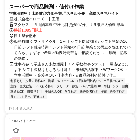
スーパーで商品陳列・値付け作業
学生活躍中！未経験◎力仕事/調理スキル不要！高給スキマバイト
株式会社ハローズ 中庄店
アクセス ＪＲ山陽本線 中庄北口徒歩約7分、ＪＲ瀬戸大橋線 早島徒
歩約62分、ＪＲ山陽本線 庭瀬南口徒歩約61分 中庄駅(JR在来線)8分
時給1,085円以上
岡山県倉敷市
勤務時間 シフトサイクル：1ヶ月 シフト提出期限：シフト開始の10
日前 シフト確定時期：シフト開始の5日前 学業との両立を悩まれてい
る方も、まずはご希望の勤務時間帯をご相談ください！ 原稿に記載
の勤務...
仕事内容 ＼学生さん多数活躍中！／ 学校行事やテスト、帰省などに
よる シフト調整はもちろん可能！ ・未経験活躍中 ・WワークOK ・
学生活躍中 ・高校生OK - 仕事内容 - ☆商品陳列や値付け作...
制服あり
扶養内勤務OK
副業・WワークOK
1日4時間以内OK
土日祝のみOK
主婦・主夫歓迎
60代も応募可
フリーター歓迎
バイク通勤OK
早朝
シフト自由
車通勤OK
職場見学可
平日のみOK
学生歓迎
未経験者歓迎
午前
経験者歓迎
月1シフト提出
研修あり
同じ企業の求人
アルバイト・パート