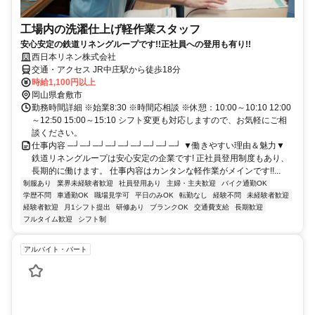
工場内の洗濯仕上げ軽作業スタッフ
安心安定の鉄道リネングループです!!正社員への登用も有り!!
西日本リネン株式会社
交通・アクセス JR中庄駅から徒歩18分
時給1,100円以上
岡山県倉敷市
勤務時間詳細 ※始業8:30 ※時間応相談 ※休憩：10:00～10:10 12:00
～12:50 15:00～15:10 シフト変更も対応しますので、お気軽にご相
談ください。
仕事内容 ─┘─┘─┘─┘─┘─┘─┘─┘─┘ ▼働きやすい理由＆魅力▼
鉄道リネングループは安心安定の企業です! 正社員登用制度もあり、
長期的に働けます。 仕事内容はカンタンな軽作業がメインです!!...
制服あり
業界未経験者歓迎
社員登用あり
主婦・主夫歓迎
バイク通勤OK
学歴不問
車通勤OK
職場見学可
平日のみOK
転勤なし
経験不問
未経験者歓迎
経験者歓迎
月1シフト提出
研修あり
ブランクOK
交通費支給
長期歓迎
フルタイム歓迎
シフト制
アルバイト・パート