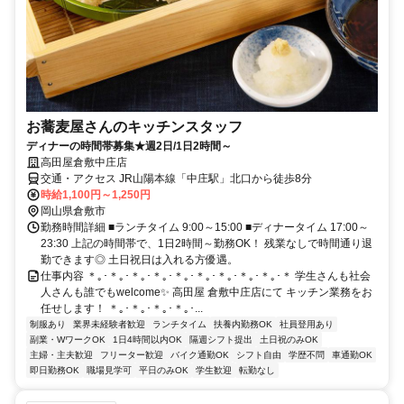
お蕎麦屋さんのキッチンスタッフ
ディナーの時間帯募集★週2日/1日2時間～
高田屋倉敷中庄店
交通・アクセス JR山陽本線「中庄駅」北口から徒歩8分
時給1,100円～1,250円
岡山県倉敷市
勤務時間詳細 ■ランチタイム 9:00～15:00 ■ディナータイム 17:00～
23:30 上記の時間帯で、1日2時間～勤務OK！ 残業なしで時間通り退
勤できます◎ 土日祝日は入れる方優遇。
仕事内容 ＊｡･＊｡･＊｡･＊｡･＊｡･＊｡･＊｡･＊｡･＊｡･＊ 学生さんも社会
人さんも誰でもwelcome✨ 高田屋 倉敷中庄店にて キッチン業務をお
任せします！ ＊｡･＊｡･＊｡･＊｡･...
制服あり
業界未経験者歓迎
ランチタイム
扶養内勤務OK
社員登用あり
副業・WワークOK
1日4時間以内OK
隔週シフト提出
土日祝のみOK
主婦・主夫歓迎
フリーター歓迎
バイク通勤OK
シフト自由
学歴不問
車通勤OK
即日勤務OK
職場見学可
平日のみOK
学生歓迎
転勤なし