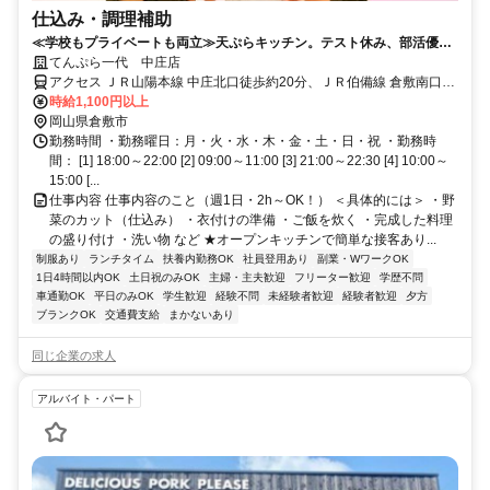
仕込み・調理補助
≪学校もプライベートも両立≫天ぷらキッチン。テスト休み、部活優
先、夏はガッツリ、それでOK♪
てんぷら一代 中庄店
アクセス ＪＲ山陽本線 中庄北口徒歩約20分、ＪＲ伯備線 倉敷南口徒
歩約44分
時給1,100円以上
岡山県倉敷市
勤務時間 ・勤務曜日：月・火・水・木・金・土・日・祝 ・勤務時
間： [1] 18:00～22:00 [2] 09:00～11:00 [3] 21:00～22:30 [4] 10:00～
15:00 [...
仕事内容 仕事内容のこと（週1日・2h～OK！） ＜具体的には＞ ・野
菜のカット（仕込み） ・衣付けの準備 ・ご飯を炊く ・完成した料理
の盛り付け ・洗い物 など ★オープンキッチンで簡単な接客あり...
制服あり
ランチタイム
扶養内勤務OK
社員登用あり
副業・WワークOK
1日4時間以内OK
土日祝のみOK
主婦・主夫歓迎
フリーター歓迎
学歴不問
車通勤OK
平日のみOK
学生歓迎
経験不問
未経験者歓迎
経験者歓迎
夕方
ブランクOK
交通費支給
まかないあり
同じ企業の求人
アルバイト・パート