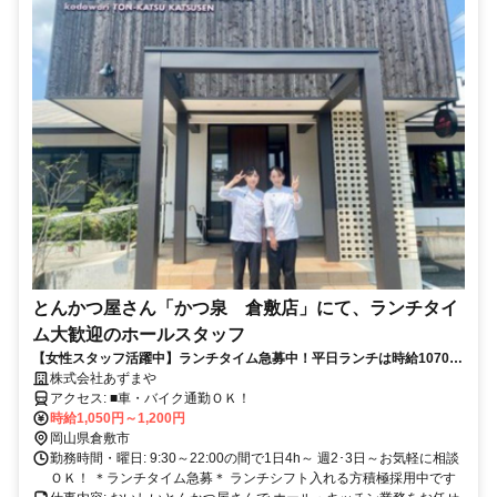
とんかつ屋さん「かつ泉 倉敷店」にて、ランチタイ
ム大歓迎のホールスタッフ
【女性スタッフ活躍中】ランチタイム急募中！平日ランチは時給1070
円！/希望シフト制/バイトデビューも大歓迎！
株式会社あずまや
アクセス: ■車・バイク通勤ＯＫ！
時給1,050円～1,200円
岡山県倉敷市
勤務時間・曜日: 9:30～22:00の間で1日4h～ 週2･3日～お気軽に相談
ＯＫ！ ＊ランチタイム急募＊ ランチシフト入れる方積極採用中です