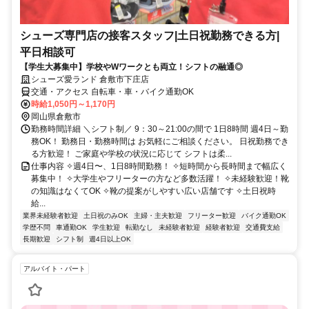
シューズ専門店の接客スタッフ|土日祝勤務できる方|
平日相談可
【学生大募集中】学校やWワークとも両立！シフトの融通◎
シューズ愛ランド 倉敷市下庄店
交通・アクセス 自転車・車・バイク通勤OK
時給1,050円～1,170円
岡山県倉敷市
勤務時間詳細 ＼シフト制／ 9：30～21:00の間で 1日8時間 週4日～勤
務OK！ 勤務日・勤務時間は お気軽にご相談ください。 日祝勤務でき
る方歓迎！ ご家庭や学校の状況に応じて シフトは柔...
仕事内容 ✧週4日〜、1日8時間勤務！ ✧短時間から長時間まで幅広く
募集中！ ✧大学生やフリーターの方など多数活躍！ ✧未経験歓迎！靴
の知識はなくてOK ✧靴の提案がしやすい広い店舗です ✧土日祝時
給...
業界未経験者歓迎
土日祝のみOK
主婦・主夫歓迎
フリーター歓迎
バイク通勤OK
学歴不問
車通勤OK
学生歓迎
転勤なし
未経験者歓迎
経験者歓迎
交通費支給
長期歓迎
シフト制
週4日以上OK
アルバイト・パート