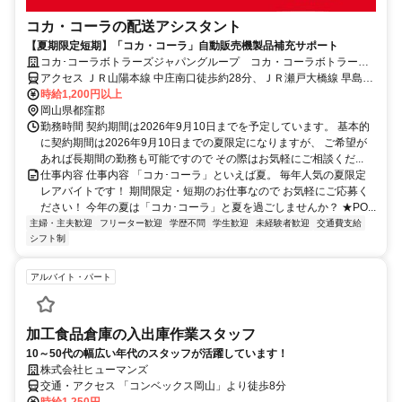
コカ・コーラの配送アシスタント
【夏期限定短期】「コカ・コーラ」自動販売機製品補充サポート
コカ･コーラボトラーズジャパングループ コカ・コーラボトラーズ
ジャパン株式会社【84367】
アクセス ＪＲ山陽本線 中庄南口徒歩約28分、ＪＲ瀬戸大橋線 早島徒
歩約32分、ＪＲ瀬戸大橋線 久々原徒歩約39分
時給1,200円以上
岡山県都窪郡
勤務時間 契約期間は2026年9月10日までを予定しています。 基本的
に契約期間は2026年9月10日までの夏限定になりますが、 ご希望が
あれば長期間の勤務も可能ですので その際はお気軽にご相談くだ...
仕事内容 仕事内容 「コカ･コーラ」といえば夏。 毎年人気の夏限定
レアバイトです！ 期間限定・短期のお仕事なので お気軽にご応募く
ださい！ 今年の夏は「コカ･コーラ」と夏を過ごしませんか？ ★PO...
主婦・主夫歓迎
フリーター歓迎
学歴不問
学生歓迎
未経験者歓迎
交通費支給
シフト制
アルバイト・パート
加工食品倉庫の入出庫作業スタッフ
10～50代の幅広い年代のスタッフが活躍しています！
株式会社ヒューマンズ
交通・アクセス 「コンベックス岡山」より徒歩8分
時給1,250円