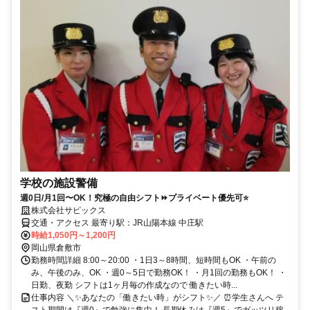
学校の施設警備
週0日/月1回〜OK！究極の自由シフト⏩プライベート優先可⭐
株式会社サピックス
交通・アクセス 最寄り駅：JR山陽本線 中庄駅
時給1,050円～1,200円
岡山県倉敷市
勤務時間詳細 8:00～20:00 ・1日3～8時間、短時間もOK ・午前の
み、午後のみ、OK ・週0～5日で勤務OK！ ・月1回の勤務もOK！ ・
日勤、夜勤 シフトは1ヶ月毎の作成なので 働きたい時...
仕事内容 ＼✨あなたの「働きたい時」がシフト✨／ ⏰学生さんへ テ