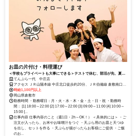
お皿の片付け・料理運び
＜学校もプライベートも大事にできる＞テストで休む、部活が先、夏は
ガッツリ、それでいい。接客が苦手でも始めやすい♪
てんぷら一代 中庄店
アクセス ＪＲ山陽本線 中庄北口徒歩約20分、ＪＲ伯備線 倉敷南口徒
歩約44分
時給1,100円以上
岡山県倉敷市
勤務時間 ・勤務曜日：月・火・水・木・金・土・日・祝 ・勤務時
間： [1] 18:00～22:00 [2] 17:00～22:00 [3] 09:00～11:00 [4] 10:00～
15:00 [...
仕事内容 仕事内容のこと（週1日・2h～OK！） ＜具体的には＞ ・ご
注文が入ったら、お米やお味噌汁をつぐ ・天ぷら用のお皿と天つゆ
を出し、セットを作る ・天ぷらが揚がったらお客様にご提供 ・ご飯
のお...