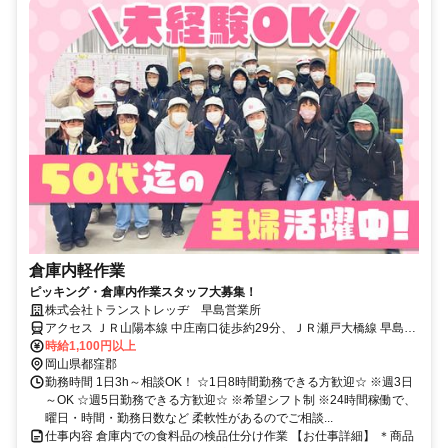
倉庫内軽作業
ピッキング・倉庫内作業スタッフ大募集！
株式会社トランストレッヂ 早島営業所
アクセス ＪＲ山陽本線 中庄南口徒歩約29分、ＪＲ瀬戸大橋線 早島徒
歩約32分
時給1,100円以上
岡山県都窪郡
勤務時間 1日3h～相談OK！ ☆1日8時間勤務できる方歓迎☆ ※週3日
～OK ☆週5日勤務できる方歓迎☆ ※希望シフト制 ※24時間稼働で、
曜日・時間・勤務日数など 柔軟性があるのでご相談...
仕事内容 倉庫内での食料品の検品仕分け作業 【お仕事詳細】 ＊商品