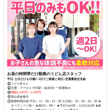
お昼の時間帯だけ勤務のうどん店スタッフ
平日･土日だけも◎週2･3日でご家庭と両立♪交通費規定支給
うどん松もと
交通・アクセス 中庄駅～徒歩8分 ＊車通勤ok
時給1,100円～1,300円
岡山県倉敷市
勤務時間詳細 平日） 11：00～15：00 土日祝） 10：00～16：00 ★
すべてシフト制！ ★週2日～OK！ ★平日のみOK・土日のみOK ★家
事の合間にサクッと働きたい人も、しっかり働きた...