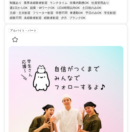
制服あり
業界未経験者歓迎
ランチタイム
扶養内勤務OK
社員登用あり
週1日からOK
副業・WワークOK
1日4時間以内OK
土日祝のみOK
主婦・主夫歓迎
フリーター歓迎
学歴不問
車通勤OK
平日のみOK
学生歓迎
経験不問
未経験者歓迎
経験者歓迎
夕方
ブランクOK
アルバイト・パート