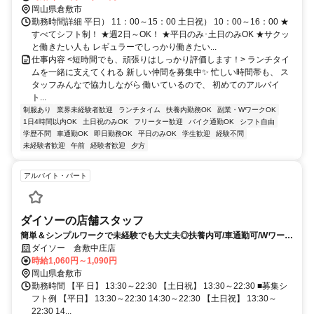
岡山県倉敷市
勤務時間詳細 平日） 11：00～15：00 土日祝） 10：00～16：00 ★
すべてシフト制！ ★週2日～OK！ ★平日のみ･土日のみOK ★サクッ
と働きたい人も レギュラーでしっかり働きたい...
仕事内容 <短時間でも、頑張りはしっかり評価します！> ランチタイ
ムを一緒に支えてくれる 新しい仲間を募集中✨ 忙しい時間帯も、 ス
タッフみんなで協力しながら 働いているので、 初めてのアルバイ
ト...
制服あり
業界未経験者歓迎
ランチタイム
扶養内勤務OK
副業・WワークOK
1日4時間以内OK
土日祝のみOK
フリーター歓迎
バイク通勤OK
シフト自由
学歴不問
車通勤OK
即日勤務OK
平日のみOK
学生歓迎
経験不問
未経験者歓迎
午前
経験者歓迎
夕方
アルバイト・パート
ダイソーの店舗スタッフ
簡単＆シンプルワークで未経験でも大丈夫◎扶養内可/車通勤可/Wワーク
可/短時間可/学生さん歓迎/交通費規程支給/制服支給
ダイソー 倉敷中庄店
時給1,060円～1,090円
岡山県倉敷市
勤務時間 【平 日】 13:30～22:30 【土日祝】 13:30～22:30 ■募集シ
フト例 【平日】 13:30～22:30 14:30～22:30 【土日祝】 13:30～
22:30 14...