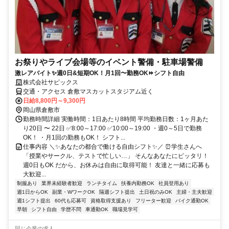
お祭りやライブ会場等のイベント警備・駐車場警備
激レアバイト✨週0日&短期OK！月1回〜勤務OK⏩シフト自由
株式会社サピックス
交通・アクセス 倉敷マスカットスタジアム近く
日給8,800円～9,300円
岡山県倉敷市
勤務時間詳細 実働時間：1日あたり8時間 平均勤務日数：1ヶ月あた
り20日 〜 22日 ✅8:00～17:00 ✅10:00～19:00 ・週0～5日で勤務
OK！ ・月1回の勤務もOK！ シフト...
仕事内容 ＼✨あなたの都合で働ける自由シフト✨／ ⏰学生さんへ
「授業やサークル、テストで忙しい…」 そんなあなたにピッタリ！
週0日もOK だから、お休みは自由に取得可能！ 友達と一緒に応募も
大歓迎...
制服あり
業界未経験者歓迎
ランチタイム
扶養内勤務OK
社員登用あり
週1日からOK
副業・WワークOK
隔週シフト提出
土日祝のみOK
主婦・主夫歓迎
週1シフト提出
60代も応募可
資格取得支援あり
フリーター歓迎
バイク通勤OK
早朝
シフト自由
学歴不問
車通勤OK
職場見学可
同じ企業の求人