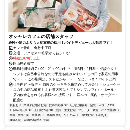
オシャレカフェの店舗スタッフ
経験や能力よりも人柄重視の採用！バイトデビューも大歓迎です！
カフェ青山 倉敷中庄店
交通・アクセス 中庄駅から徒歩10分
時給1,070円以上
岡山県倉敷市
勤務時間詳細 7：00～21：00の中で、 週3日～1日3h～相談ＯＫ！！
シフトは自己申告制なので予定も組みやすい！ この日は家庭の用事
で・・・ この期間はテストだから・・・ など、うまくバイトと両...
仕事内容 ～販売～ 自慢のケーキ等を箱詰めしてお会計！ ショーケー
スの中の商品補充！ お仕事内容はとてもシンプルです♪ ～ホール～
店内飲食をされるお客様への接客です！ 席へのご案内・オーダー・
配膳な...
制服あり
業界未経験者歓迎
扶養内勤務OK
社員登用あり
副業・WワークOK
1日4時間以内OK
土日祝のみOK
主婦・主夫歓迎
フリーター歓迎
バイク通勤OK
早朝
学歴不問
車通勤OK
職場見学可
平日のみOK
学生歓迎
転勤なし
経験不問
未経験者歓迎
午前