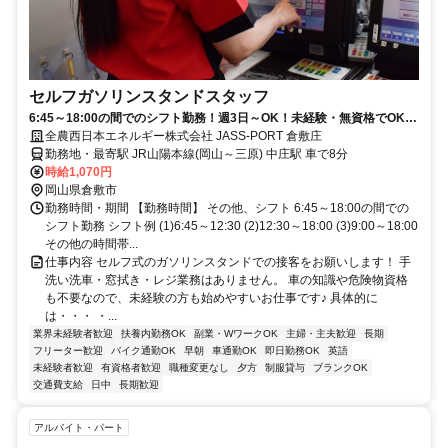
セルフガソリンスタンドスタッフ
6:45～18:00の間でのシフト勤務！週3日～OK！未経験・無資格でOK！
手洗い洗車や窓拭きナシ♪扶養内勤務◎
全農西日本エネルギー株式会社 JASS-PORT 倉敷庄
勤務地・最寄駅 JR山陽本線(岡山～三原) 中庄駅 車で8分
時給1,070円
岡山県倉敷市
勤務時間・期間 【勤務時間】 その他、シフト 6:45～18:00の間での
シフト勤務 シフト例 (1)6:45～12:30 (2)12:30～18:00 (3)9:00～18:00
その他の時間帯...
仕事内容 セルフ式のガソリンスタンドでの接客をお願いします！ 手
洗い洗車・窓拭き・レジ業務はありません。 車の知識や危険物資格
も不要なので、未経験の方も始めやすいお仕事です♪ 具体的に
は・・・ ・...
業界未経験者歓迎
扶養内勤務OK
副業・WワークOK
主婦・主夫歓迎
長期
フリーター歓迎
バイク通勤OK
早朝
車通勤OK
即日勤務OK
英語
未経験者歓迎
有資格者歓迎
職種変更なし
夕方
制服貸与
ブランクOK
交通費支給
日中
長期歓迎
アルバイト・パート