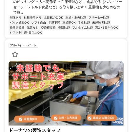
のピッキング ＊入出荷作業 ＊在庫管理など… 食品関係（ハム・ソー
セージ・レトルト食品など）を取り扱います！ 重量物も少なめなの
で身...
制服あり
社員登用あり
土日祝のみOK
主婦・主夫歓迎
フリーター歓迎
バイク通勤OK
シフト自由
学歴不問
車通勤OK
学生歓迎
未経験者歓迎
経験者歓迎
残業なし
交通費支給
長期歓迎
フルタイム歓迎
週2・3日からOK
シフト制
週4日以上OK
アルバイト・パート
ドーナツの製造スタッフ