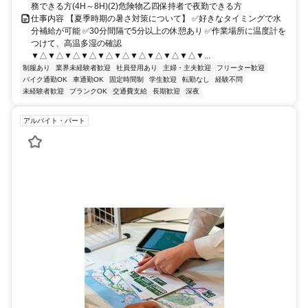
務できる方(4H～8H)(2)危険物乙四保持者で夜勤できる方
仕事内容 【夏季時期の暑さ対策について】 ✅好きなタイミングで水
分補給が可能 ✅30分間隔で5分以上の休憩あり ✅作業場所に温度計を
つけて、高温多湿の確認
▼△▼△▼△▼△▼△▼△▼△▼△▼△▼△▼...
制服あり
業界未経験者歓迎
社員登用あり
主婦・主夫歓迎
フリーター歓迎
バイク通勤OK
車通勤OK
固定時間制
学生歓迎
転勤なし
経験不問
未経験者歓迎
ブランクOK
交通費支給
長期歓迎
深夜
アルバイト・パート