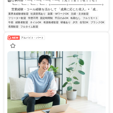
仕事内容 ・━┓・━┓・━┓・━┓ ┃完┃┃全┃┃在┃┃宅┃
┗━・┗━・┗━・┗━・ ✧━━━━━✧━━━━━✧━━━━━✧
営業経験・コール経験を活かして 「成果に応じた収入」×「成...
業界未経験者歓迎
社員登用あり
副業・WワークOK
主婦・主夫歓迎
フリーター歓迎
学歴不問
固定時間制
平日のみOK
転勤なし
フルリモート
午前
経験者歓迎
ネイルOK
有資格者歓迎
研修あり
夕方
在宅OK
ブランクOK
長期歓迎
フルタイム歓迎
アルバイト・パート