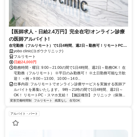
【医師求人・日給2.4万円】完全在宅!オンライン診療
の医師アルバイト!
在宅勤務（フルリモート）で1日4時間、週2日～勤務可！リモートPC・
スマホ支給！
yobo clinic(ヨボウクリニック)
フルリモート
日給24,000円
勤務時間・曜日: 9:00～21:00の間で1日4時間、週2日～勤務OK！ 在
宅勤務（フルリモート） ※平日のみ勤務可！ ※土日勤務可能な方歓
迎！ ＜例＞9:00～13:00、10:00～14:0...
仕事内容: フルリモートでオンライン診療サービスを実施する医師ア
ルバイトを募集いたします。 9時～21時の間で1日4時間、週2日～
OK！ リモートPC・スマホ支給！ 【施設種別】 クリニック（保険...
変形労働時間制
フルリモート
残業なし
在宅OK
アルバイト・パート