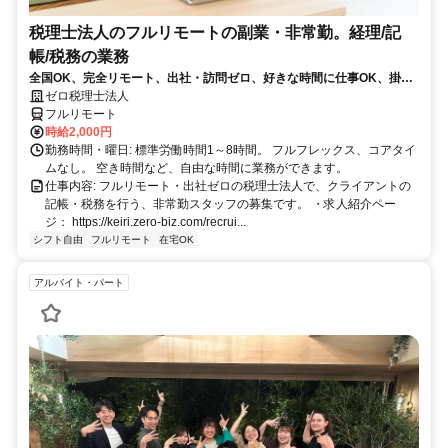
税理士法人のフルリモートの副業・非常勤。経理/記
帳/税務の業務
全国OK、完全リモート、出社・訪問ゼロ、好きな時間に仕事OK、掛け
持ちOK、様々なクライアントの経理/税務の経験が積める
ゼロ税理士法人
フルリモート
時給2,000円
勤務時間・曜日: 標準労働時間1～8時間。 フルフレックス、コアタイ
ムなし。 空き時間など、自由な時間に業務ができます。
仕事内容: フルリモート・出社ゼロの税理士法人で、クライアントの
記帳・税務を行う、非常勤スタッフの募集です。 ・求人紹介ペー
ジ： https://keiri.zero-biz.com/recrui...
シフト自由
フルリモート
在宅OK
アルバイト・パート