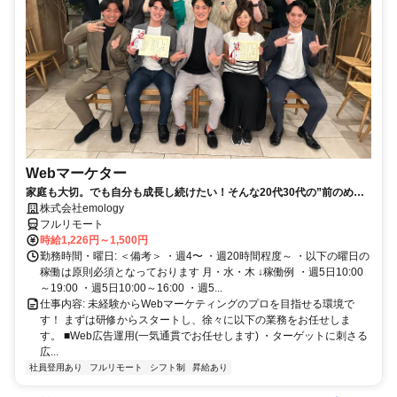
Webマーケター
家庭も大切。でも自分も成長し続けたい！そんな20代30代の”前のめ
り”なママさんたちがフルリモートで活躍中♪
株式会社emology
フルリモート
時給1,226円～1,500円
勤務時間・曜日: ＜備考＞ ・週4〜 ・週20時間程度～ ・以下の曜日の
稼働は原則必須となっております 月・水・木 ↓稼働例 ・週5日10:00
～19:00 ・週5日10:00～16:00 ・週5...
仕事内容: 未経験からWebマーケティングのプロを目指せる環境で
す！ まずは研修からスタートし、徐々に以下の業務をお任せしま
す。 ■Web広告運用(一気通貫でお任せします) ・ターゲットに刺さる
広...
社員登用あり
フルリモート
シフト制
昇給あり