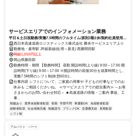
サービスエリアでのインフォメーション業務
平日＆土日祝勤務/実働7.5時間のフルタイム/原則3勤1休/契約社員登用制
度あり
西日本高速道路ロジスティックス株式会社 勝央サービスエリア上り
勤務地・最寄駅 JR姫新線(佐用～新見) 西勝間田駅
時給1,050円以上
岡山県勝田郡
勤務時間・期間 【勤務時間】 昼勤 開設時間(上り線) 9:00～17:00 開
設時間(下り線) 9:00～17:00 ※開設時間の前後30分を就業時間とし、
実働7.5時間のシフト制(休憩60分)...
仕事内容 シフトについて、ご家庭の用事や 子どもの行事などでのお
休みも ご相談くださいね。 ≪サービスエリアでの総合案内≫ ～お客
さまからのお問い合わせ対応～ ★高速道路の情報・ご案内 事故、工
事...
制服あり
業界未経験者歓迎
長期
学歴不問
車通勤OK
未経験者歓迎
経験者歓迎
社会保険完備
制服貸与
ブランクOK
交通費支給
長期歓迎
シフト制
アルバイト・パート