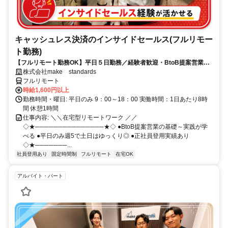
キャッシュレス決済のインサイドセールス(フルリモー
ト勤務)
【フルリモート勤務OK】平日５日勤務／経験者歓迎・BtoB提案営業で
スキルアップ
株式会社make standards
フルリモート
時給1,600円以上
勤務時間・曜日: 平日のみ 9：00～18：00 実働時間：1日あたり8時
間 休憩1時間
仕事内容: ＼＼在宅型リモートワーク ／／
◇★───────────────★◇ ●BtoB提案営業の基礎～実践が学
べる ●平日のみ週5で土日はゆっくり◎ ●正社員登用実績あり
◇★───────...
社員登用あり
固定時間制
フルリモート
在宅OK
アルバイト・パート