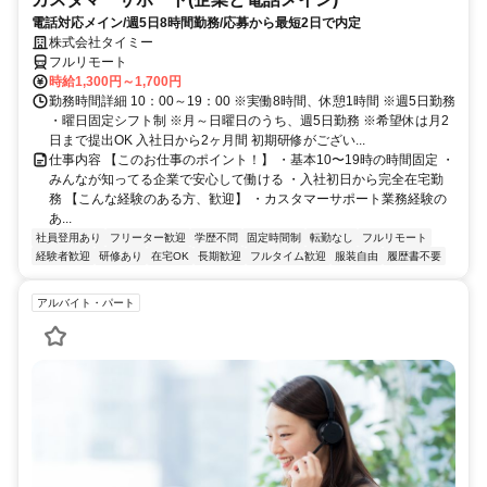
電話対応メイン/週5日8時間勤務/応募から最短2日で内定
株式会社タイミー
フルリモート
時給1,300円～1,700円
勤務時間詳細 10：00～19：00 ※実働8時間、休憩1時間 ※週5日勤務
・曜日固定シフト制 ※月～日曜日のうち、週5日勤務 ※希望休は月2
日まで提出OK 入社日から2ヶ月間 初期研修がござい...
仕事内容 【このお仕事のポイント！】 ・基本10〜19時の時間固定 ・
みんなが知ってる企業で安心して働ける ・入社初日から完全在宅勤
務 【こんな経験のある方、歓迎】 ・カスタマーサポート業務経験の
あ...
社員登用あり
フリーター歓迎
学歴不問
固定時間制
転勤なし
フルリモート
経験者歓迎
研修あり
在宅OK
長期歓迎
フルタイム歓迎
服装自由
履歴書不要
アルバイト・パート