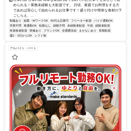
められる！業務未経験も大歓迎です。 日頃、家庭でお料理をする方
であれば安心して始められるお仕事です！盛り付けや簡単な食材の下
ごしらえ、...
制服あり
副業・WワークOK
60代も応募可
フリーター歓迎
バイク通勤OK
学歴不問
車通勤OK
転勤なし
経験不問
未経験者歓迎
午前
経験者歓迎
有資格者歓迎
研修あり
ブランクOK
交通費支給
まかないあり
長期歓迎
週2・3日からOK
シフト制
アルバイト・パート