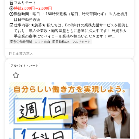
フルリモート
時給2,000円～2,600円
勤務時間・曜日: ・160時間勤務（曜日、時間帯問わず） ※入社初月
は日中勤務必須
仕事内容: ★急募★ 私たちは、BtoB向けの業務支援サービスを提供し
ており、導入企業数・顧客基盤ともに急速に拡大中です！ 外資系大
手企業の案件にてペイロール業務を担当いただきます！ ////...
変形労働時間制
シフト自由
即日勤務OK
フルリモート
同じ企業の求人
アルバイト・パート