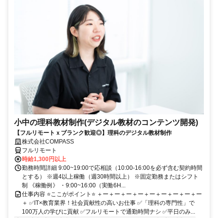
小中の理科教材制作(デジタル教材のコンテンツ開発)
【フルリモートｘブランク歓迎◎】理科のデジタル教材制作
株式会社COMPASS
フルリモート
時給1,300円以上
勤務時間詳細 9:00~19:00で応相談（10:00-16:00を必ず含む契約時間
とする） ※週4以上稼働（週30時間以上） ※固定勤務またはシフト
制 《稼働例》 ・9:00~16:00（実働6H...
仕事内容 ⭐ここがポイント⭐ ＋ー＋ー＋ー＋ー＋ー＋ー＋ー＋ー＋ー
＋ ✅IT×教育業界！社会貢献性の高いお仕事 ✅「理科の専門性」で
100万人の学びに貢献 ✅フルリモートで通勤時間ナシ ✅平日のみ...