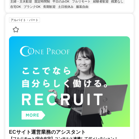
主婦・主夫歓迎
固定時間制
平日のみOK
フルリモート
経験者歓迎
残業なし
在宅OK
ブランクOK
長期歓迎
土日祝休み
服装自由
アルバイト・パート
ECサイト運営業務のアシスタント
【フルリモート/完全在宅】コンサルと連携してディレクション！