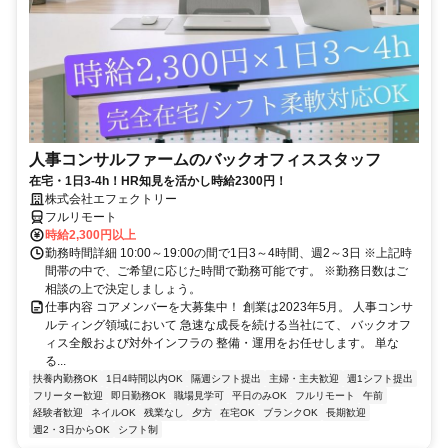
人事コンサルファームのバックオフィススタッフ
在宅・1日3-4h！HR知見を活かし時給2300円！
株式会社エフェクトリー
フルリモート
時給2,300円以上
勤務時間詳細 10:00～19:00の間で1日3～4時間、週2～3日 ※上記時
間帯の中で、ご希望に応じた時間で勤務可能です。 ※勤務日数はご
相談の上で決定しましょう。
仕事内容 コアメンバーを大募集中！ 創業は2023年5月。 人事コンサ
ルティング領域において 急速な成長を続ける当社にて、 バックオフ
ィス全般および対外インフラの 整備・運用をお任せします。 単な
る...
扶養内勤務OK
1日4時間以内OK
隔週シフト提出
主婦・主夫歓迎
週1シフト提出
フリーター歓迎
即日勤務OK
職場見学可
平日のみOK
フルリモート
午前
経験者歓迎
ネイルOK
残業なし
夕方
在宅OK
ブランクOK
長期歓迎
週2・3日からOK
シフト制