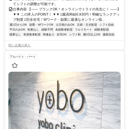
てシフトの調整が可能です。
仕事内容 【―― ブランクOK！オンラインでトライの先生に！ ――】
▼▼ この求人のPOINT！ ▼▼ □最高時給6,930円！明確なランクアッ
プ制度 □完全在宅！Wワーク・副業に最適なオンライン指...
週1日からOK
副業・WワークOK
土日祝のみOK
主婦・主夫歓迎
シフト自由
平日のみOK
転勤なし
経験不問
未経験者歓迎
フルリモート
経験者歓迎
残業なし
有資格者歓迎
研修あり
在宅OK
シフト制
週4日以上OK
服装自由
同じ企業の求人
アルバイト・パート