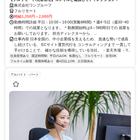
株式会社ワンプルーフ
フルリモート
時給1,350円～2,000円
勤務時間詳細 平日：10:00～19:00(実働8時間) ＊週4~5日（週30~40
時間）での就業となります。 ＊勤務開始時は4～5時間/日での 就業を
お願いしております。 担当ディレクターから、...
仕事内容 日本全国の、中小企業様を支えるため、 急速な勢いで成長
し続けている、 ECサイト運営代行を コンサルティングまで 一貫して
手がけることで、 確かな信頼を獲得している当社。 ・楽天市場 ・Y...
社員登用あり
固定時間制
平日のみOK
転勤なし
フルリモート
在宅OK
フルタイム歓迎
長期休暇あり
週4日以上OK
土日祝休み
アルバイト・パート