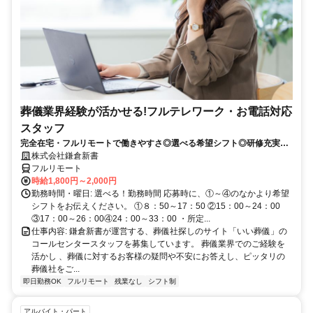
葬儀業界経験が活かせる!フルテレワーク・お電話対応
スタッフ
完全在宅・フルリモートで働きやすさ◎選べる希望シフト◎研修充実だ
から未経験でも安心！平日休みありの完全週休2日制で充実のワークラ
株式会社鎌倉新書
イフバランス！
フルリモート
時給1,800円～2,000円
勤務時間・曜日: 選べる！勤務時間 応募時に、①～④のなかより希望
シフトをお伝えください。 ①８：50～17：50 ②15：00～24：00
③17：00～26：00④24：00～33：00 ・所定...
仕事内容: 鎌倉新書が運営する、葬儀社探しのサイト「いい葬儀」の
コールセンタースタッフを募集しています。 葬儀業界でのご経験を
活かし 、葬儀に対するお客様の疑問や不安にお答えし、ピッタリの
葬儀社をご...
即日勤務OK
フルリモート
残業なし
シフト制
アルバイト・パート