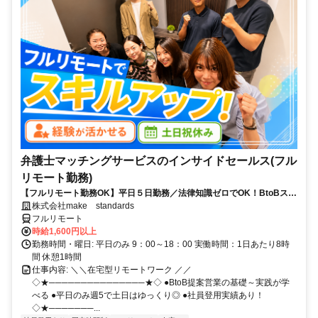
弁護士マッチングサービスのインサイドセールス(フル
リモート勤務)
【フルリモート勤務OK】平日５日勤務／法律知識ゼロでOK！BtoBスキ
ルが身につく営業職
株式会社make standards
フルリモート
時給1,600円以上
勤務時間・曜日: 平日のみ 9：00～18：00 実働時間：1日あたり8時
間 休憩1時間
仕事内容: ＼＼在宅型リモートワーク ／／
◇★───────────────★◇ ●BtoB提案営業の基礎～実践が学
べる ●平日のみ週5で土日はゆっくり◎ ●社員登用実績あり！
◇★───────...