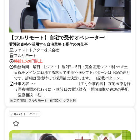
【フルリモート】自宅で受付オペレーター!
看護師資格を活用する自宅業務！受付のお仕事
ファストドクター株式会社
フルリモート
時給1,520円以上
勤務時間・曜日: 【シフト】 週2日～5日：完全固定シフト制 <<※土
日祝をメインに勤務する求人です※>> ■シフトパターンは下記の通り
です。詳細は面接時して採用後に決定します。 （記載パターン...
仕事内容: >> -------------------------------- 【主な仕事内容】 在宅医療を行
う医療機関の代わりに ・休診日の電話対応 ・問診聴取や往診の手配
・医療相談 ・往...
固定時間制
フルリモート
在宅OK
シフト制
アルバイト・パート