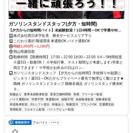
ガソリンスタンドスタッフ(夕方・短時間)
【夕方からの短時間バイト】未経験歓迎！1日4時間～OKで学業やWワ
ークとの両立バッチリ★勝央SA内で通勤ラクラク！学校帰り・お仕事帰
株式会社西日本宇佐美 勝央サービスエリア下り
りにサクッと効率よくお小遣い稼ぎしませんか？髪色自由＆各種手当あ
こだわり選択 職場環境 車通勤OK バイク通勤OK
り◇
時給1,050円～1,180円
岡山県勝田郡
勤務時間 【勤務時間】 17:00～22:00 18:00～22:00 ※4～5時間程度
※週3日～勤務OK！ ※学校行事、テスト期間など考慮します♪学業と
両立できます！ ※学校がお休みの日はロン...
ガソリンスタンドスタッフ 【夕方からの短時間】学校帰りや副業に
ピッタリ！週3日～OKだからプライベート優先で無理なく働けます★
職種 ガソリンスタンドスタッフ 職種名補足 ガソリンスタンド勝央町
Ｓ...
制服あり
業界未経験者歓迎
変形労働時間制
長期
フリーター歓迎
バイク通勤OK
学歴不問
車通勤OK
経験不問
未経験者歓迎
経験者歓迎
有資格者歓迎
月1シフト提出
研修あり
制服貸与
ブランクOK
交通費支給
長期歓迎
フルタイム歓迎
バイトデビュー歓迎
アルバイト・パート