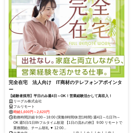
完全在宅 法人向け IT商材のテレフォンアポインタ
ー
【経験者採用】平日のみ週4日～OK！営業経験活かして高収入！
リーグル株式会社
フルリモート
時給1,600円～2,620円
勤務時間詳細 9:00～18:00 (実働8時間/休憩1時間) 週4日～/1日7h～
OK 週5日/1日8hフルタイム歓迎 【1日の流れの例】 9:00 リモートで
業務開始、チーム朝礼 ▼ 12:00...