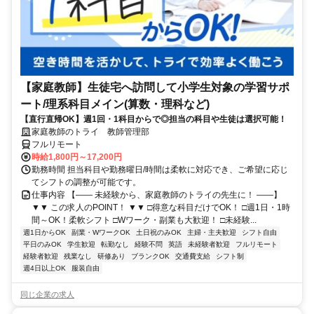
【家庭教師】生徒宅へ訪問して小学生対象の学習サポ
ート/理系科目メイン(算数・理科など)
【直行直帰OK】週1回・1科目からで◎担当の科目や生徒は選択可能！
家庭教師のトライ 教師管理部
フルリモート
時給1,800円～17,200円
勤務時間 担当科目や勤務曜日/時間は柔軟に対応でき、ご希望に応じ
てシフトの調整が可能です。
仕事内容 【―― 未経験から、家庭教師のトライの先生に！ ――】
▼▼ この求人のPOINT！ ▼▼ □得意な科目だけでOK！ □週1日・1時
間～OK！柔軟シフト □Wワーク・副業も大歓迎！ □未経験...
週1日からOK
副業・WワークOK
土日祝のみOK
主婦・主夫歓迎
シフト自由
平日のみOK
学生歓迎
転勤なし
経験不問
英語
未経験者歓迎
フルリモート
経験者歓迎
残業なし
研修あり
ブランクOK
交通費支給
シフト制
週4日以上OK
服装自由
同じ企業の求人