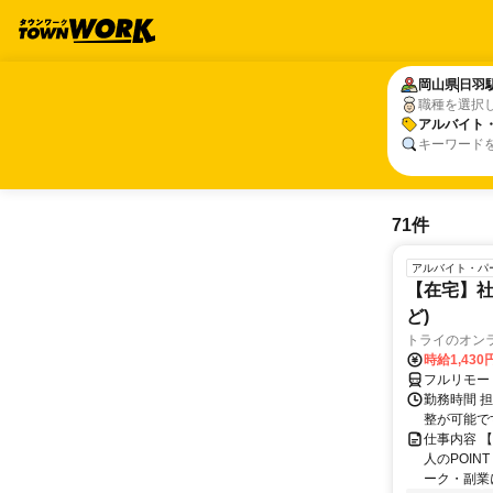
岡山県
岡山県
日羽
日羽
職種を選択
アルバイト
アルバイト
キーワード
71件
アルバイト・パ
【在宅】社
ど)
トライのオン
時給1,430
フルリモー
勤務時間 
整が可能で
仕事内容 
人のPOIN
ーク・副業に