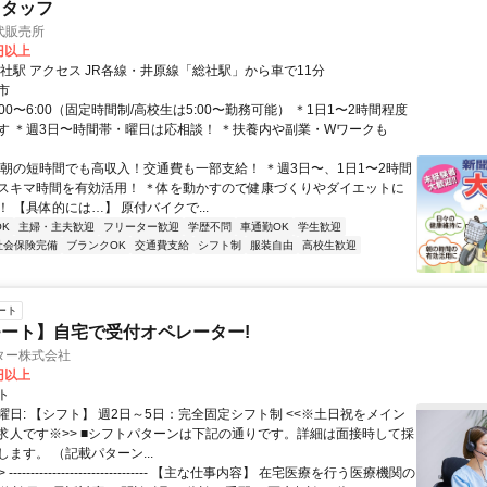
スタッフ
代販売所
0円以上
最寄り駅 総社駅 アクセス JR各線・井原線「総社駅」から車で11分
市
:00〜6:00（固定時間制/高校生は5:00〜勤務可能） ＊1日1〜2時間程度
す ＊週3日〜時間帯・曜日は応相談！ ＊扶養内や副業・Wワークも
＊朝の短時間でも高収入！交通費も一部支給！ ＊週3日〜、1日1〜2時間
スキマ時間を有効活用！ ＊体を動かすので健康づくりやダイエットに
 【具体的には…】 原付バイクで...
K
主婦・主夫歓迎
フリーター歓迎
学歴不問
車通勤OK
学生歓迎
社会保険完備
ブランクOK
交通費支給
シフト制
服装自由
高校生歓迎
ート
ート】自宅で受付オペレーター!
ター株式会社
0円以上
ト
曜日: 【シフト】 週2日～5日：完全固定シフト制 <<※土日祝をメイン
求人です※>> ■シフトパターンは下記の通りです。詳細は面接時して採
ます。 （記載パターン...
 -------------------------------- 【主な仕事内容】 在宅医療を行う医療機関の