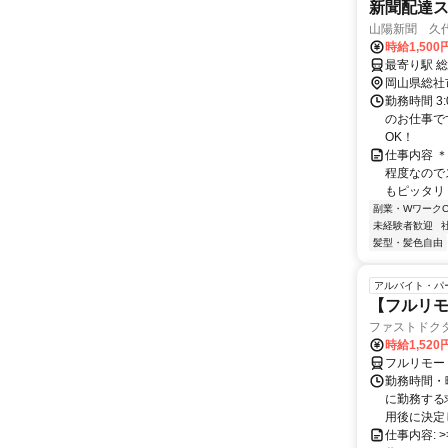
新聞配達
山陽新聞 久
時給1,50
岡山県総社
勤務時間 3
のお仕事で
OK！
仕事内容 
程度なので
もピッタリ！
副業・WワークO
未経験者歓迎
髪型・髪色自由
アルバイト・パ
【フルリモ
ファストドク
時給1,52
フルリモー
勤務時間・
に勤務する
用後に決定し
仕事内容: >>