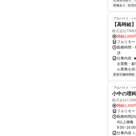
社員登用あり
研修あり
在宅O
アルバイト・パ
【高時給】
株式会社TIME
時給2,000
フルリモー
勤務時間・
須
仕事内容:
企業数・顧
ル業務を担当い
変形労働時間制
アルバイト・パ
小中の理科
株式会社COMP
時給1,30
フルリモー
勤務時間詳細
4以上稼働
9:00~16:0
仕事内容 