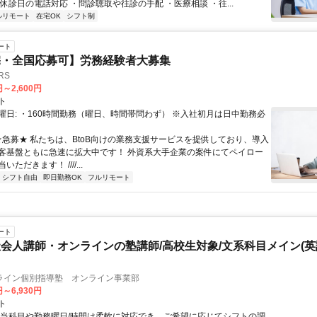
休診日の電話対応 ・問診聴取や往診の手配 ・医療相談 ・往...
ルリモート
在宅OK
シフト制
ート
宅・全国応募可】労務経験者大募集
RS
円～2,600円
ト
曜日: ・160時間勤務（曜日、時間帯問わず） ※入社初月は日中勤務必
 ★急募★ 私たちは、BtoB向けの業務支援サービスを提供しており、導入
客基盤ともに急速に拡大中です！ 外資系大手企業の案件にてペイロー
ただきます！ ////...
シフト自由
即日勤務OK
フルリモート
ート
会人講師・オンラインの塾講師/高校生対象/文系科目メイン(
ライン個別指導塾 オンライン事業部
円～6,930円
ト
担当科目や勤務曜日/時間は柔軟に対応でき、ご希望に応じてシフトの調