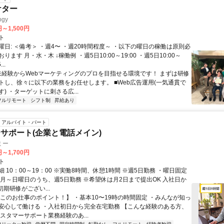
ケター
gy
円～1,500円
ト
曜日: ＜備考＞ ・週4〜 ・週20時間程度～ ・以下の曜日の稼働は原則必
ります 月・水・木 ↓稼働例 ・週5日10:00～19:00 ・週5日10:00～
..
 未経験からWebマーケティングのプロを目指せる環境です！ まずは研修
トし、徐々に以下の業務をお任せします。 ■Web広告運用(一気通貫で
) ・ターゲットに刺さる広...
フルリモート
シフト制
昇給あり
アルバイト・パート
サポート(企業と電話メイン)
ミー
円～1,700円
ト
 10：00～19：00 ※実働8時間、休憩1時間 ※週5日勤務 ・曜日固定
※月～日曜日のうち、週5日勤務 ※希望休は月2日まで提出OK 入社日か
初期研修がござい...
【このお仕事のポイント！】 ・基本10〜19時の時間固定 ・みんなが知っ
安心して働ける ・入社初日から完全在宅勤務 【こんな経験のある方、
スタマーサポート業務経験のあ...