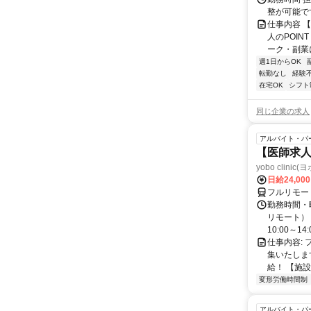
整が可能で
仕事内容 
人のPOIN
ーク・副業に
週1日からOK
転勤なし
経験
在宅OK
シフト
同じ企業の求人
アルバイト・パ
【医師求人
yobo clini
日給24,00
フルリモー
勤務時間・曜
リモート） 
10:00～14:0
仕事内容:
集いたしま
給！ 【施設
変形労働時間制
アルバイト・パ