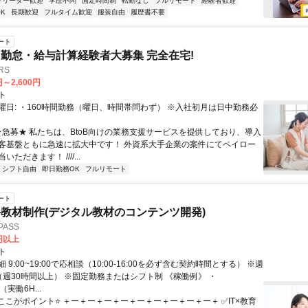
フリーター歓迎
学歴不問
固定時間制
転勤なし
フルリモート
経験者歓迎
K
長期歓迎
フルタイム歓迎
服装自由
履歴書不要
ート
勤怠・給与計算経験者大募集 完全在宅!
RS
円～2,600円
ト
曜日: ・160時間勤務（曜日、時間帯問わず） ※入社初月は日中勤務必
 ★急募★ 私たちは、BtoB向けの業務支援サービスを提供しており、導入
客基盤ともに急速に拡大中です！ 外資系大手企業の案件にてペイロー
ただきます！ ////...
シフト自由
即日勤務OK
フルリモート
ート
教材制作(デジタル教材のコンテンツ開発)
ASS
0円以上
ト
 9:00~19:00で応相談（10:00-16:00を必ず含む契約時間とする） ※週
（週30時間以上） ※固定勤務またはシフト制 《稼働例》 ・
0（実働6H...
⭐ここがポイント⭐ ＋ー＋ー＋ー＋ー＋ー＋ー＋ー＋ー＋ー＋ ✅IT×教育