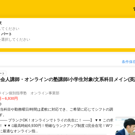
駅
駅
してください
・パート
・パート
を選択してください
条件保
ート
会人講師・オンラインの塾講師/小学生対象/文系科目メイン(
ライン個別指導塾 オンライン事業部
円～6,930円
ト
担当科目や勤務曜日/時間は柔軟に対応でき、ご希望に応じてシフトの調
す。
【―― ブランクOK！オンラインでトライの先生に！ ――】 ▼▼ この求
T！ ▼▼ □最高時給6,930円！明確なランクアップ制度 □完全在宅！Wワ
最適なオンライン指...