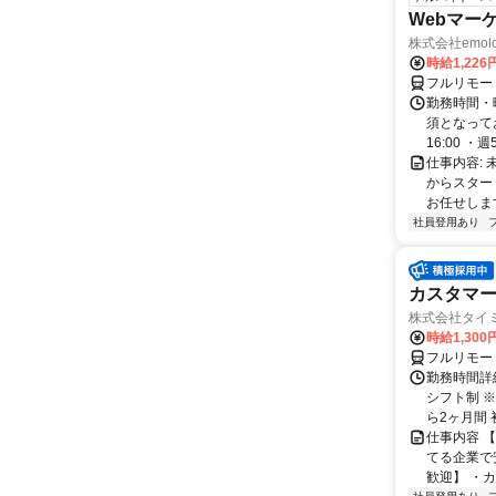
Webマー
株式会社emolo
時給1,226
フルリモー
勤務時間・
須となってお
16:00 ・週5.
仕事内容:
からスター
お任せします
社員登用あり
カスタマー
株式会社タイ
時給1,300
フルリモー
勤務時間詳細
シフト制 
ら2ヶ月間 
仕事内容 
てる企業で
歓迎】 ・カ