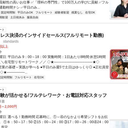
貢献性の高いお仕事 ✅「理科の専門性」で100万人の学びに貢献 ✅フル
勤時間ナシ ✅平日のみ...
固定時間制
平日のみOK
フルリモート
経験者歓迎
残業なし
在宅OK
期歓迎
土日祝休み
服装自由
ート
レス決済のインサイドセールス(フルリモート勤務)
standards
0円以上
ト
日: 平日のみ 9：00～18：00 実働時間：1日あたり8時間 休憩1時間
＼＼在宅型リモートワーク ／／ ◇★───────────────★◇
提案営業の基礎～実践が学べる ●平日のみ週5で土日はゆっくり◎ ●正社員登
★───────...
固定時間制
フルリモート
在宅OK
ート
験が活かせる!フルテレワーク・お電話対応スタッフ
新書
円～2,000円
ト
曜日: 選べる！勤務時間 応募時に、①～④のなかより希望シフトをお伝
①８：50～17：50 ②15：00～24：00 ③17：00～26：00④24：00
所定...