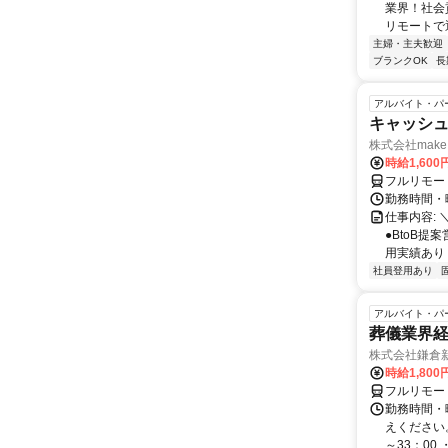
業界！社会
リモートで通
主婦・主夫歓迎
ブランクOK
長
アルバイト・パ
キャッシュ
株式会社make 
時給1,60
フルリモー
勤務時間・曜
仕事内容: 
●BtoB
用実績あり ◇
社員登用あり
アルバイト・パ
葬儀業界経
株式会社鎌倉
時給1,800
フルリモー
勤務時間・
えください。 
～33：00 ・