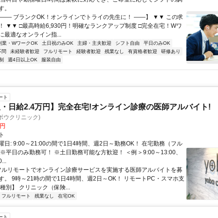
す。
【―― ブランクOK！オンラインでトライの先生に！ ――】 ▼▼ この求
T！ ▼▼ □最高時給6,930円！明確なランクアップ制度 □完全在宅！Wワ
最適なオンライン指...
副業・WワークOK
土日祝のみOK
主婦・主夫歓迎
シフト自由
平日のみOK
不問
未経験者歓迎
フルリモート
経験者歓迎
残業なし
有資格者歓迎
研修あり
制
週4日以上OK
服装自由
ート
・日給2.4万円】完全在宅!オンライン診療の医師アルバイト!
c(ヨボウクリニック)
0円
ト
日: 9:00～21:00の間で1日4時間、週2日～勤務OK！ 在宅勤務（フル
※平日のみ勤務可！ ※土日勤務可能な方歓迎！ ＜例＞9:00～13:00、
...
 フルリモートでオンライン診療サービスを実施する医師アルバイトを募
す。 9時～21時の間で1日4時間、週2日～OK！ リモートPC・スマホ支
種別】 クリニック（保険...
フルリモート
残業なし
在宅OK
ート