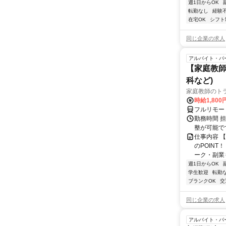
週1日からOK
転勤なし
経験
在宅OK
シフト
同じ企業の求人
アルバイト・パ
【家庭教師
科など)
家庭教師のト
時給1,800
フルリモー
勤務時間 
整が可能で
仕事内容 
のPOINT
ーク・副業も
週1日からOK
学生歓迎
転勤
ブランクOK
交
同じ企業の求人
アルバイト・パ