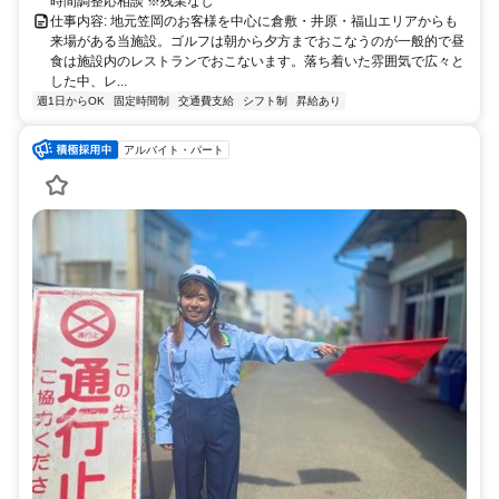
時間調整応相談 ※残業なし
仕事内容: 地元笠岡のお客様を中心に倉敷・井原・福山エリアからも
来場がある当施設。ゴルフは朝から夕方までおこなうのが一般的で昼
食は施設内のレストランでおこないます。落ち着いた雰囲気で広々と
した中、レ...
週1日からOK
固定時間制
交通費支給
シフト制
昇給あり
アルバイト・パート