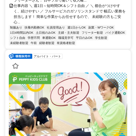
フリーターさん： 日中フルで働いて収入確...
仕事内容 ＼ 週1日～短時間OK＆シフト自由 ／ ＼ 都合がつけやす
く、続けやすい ／ フルサービスのガソリンスタンドで 幅広い業務を
担当します！ 簡単な作業からお任せするので、 未経験の方もご安
心...
制服あり
扶養内勤務OK
社員登用あり
週1日からOK
副業・WワークOK
1日4時間以内OK
土日祝のみOK
主婦・主夫歓迎
フリーター歓迎
バイク通勤OK
シフト自由
学歴不問
車通勤OK
職場見学可
平日のみOK
学生歓迎
未経験者歓迎
午前
経験者歓迎
有資格者歓迎
アルバイト・パート