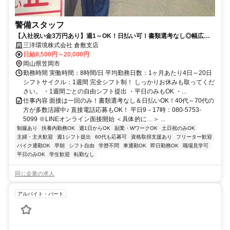
警備スタッフ
【入社祝い金3万円あり】週1～OK！日払い可！書類選考なし◎幅広い
世代が活躍中で未経験から活躍できる♪
三洋環境株式会社 倉敷支店
日給8,500円～20,000円
岡山県笠岡市
勤務時間 実働時間：8時間/日 平均勤務日数：1ヶ月あたり4日～20日
シフトサイクル：1週間 完全シフト制！ しっかりお休みも取ってくだ
さい。 ・1週間ごとの自由シフト提出 ・平日のみもOK ・...
仕事内容 面接は一回のみ！書類選考なし＆日払いOK！40代～70代の
方が多数活躍中♪ 直接電話応募もOK！ 平日9－17時：080-5753-
5099 ※LINEオンライン面接開始 ＜具体的に…＞ ...
制服あり
扶養内勤務OK
週1日からOK
副業・WワークOK
土日祝のみOK
主婦・主夫歓迎
週1シフト提出
60代も応募可
資格取得支援あり
フリーター歓迎
バイク通勤OK
早朝
シフト自由
学歴不問
車通勤OK
即日勤務OK
職場見学可
平日のみOK
学生歓迎
転勤なし
同じ企業の求人
アルバイト・パート