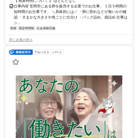
【 残業時間について 】 ほとんどなし
仕事内容 笠岡市にある卵を販売する企業でのお仕事。 １日５時間の
短時間のお仕事です。 ＼具体的には／ ・卵に割れなどが無いかの確
認 ・大まかな大きさや色ごとに仕分け ・パック詰め、袋詰め 仕事は
シ...
長期
固定時間制
社会保険完備
同じ企業の求人
アルバイト・パート