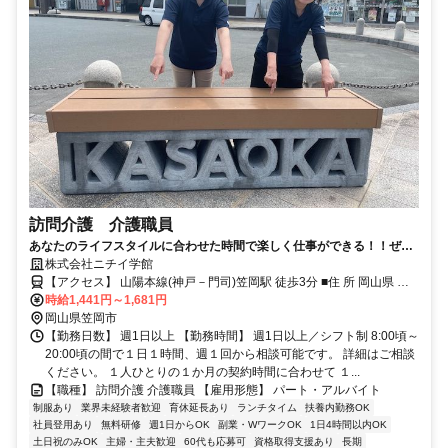
訪問介護 介護職員
あなたのライフスタイルに合わせた時間で楽しく仕事ができる！！ぜひ
ニチイケアセンター笠岡へ！！
株式会社ニチイ学館
【アクセス】 山陽本線(神戸－門司)笠岡駅 徒歩3分 ■住 所 岡山県 笠
時給1,441円～1,681円
岡市 中央町22-11 ■アクセス 山陽本線(神戸－門司)笠岡駅 徒歩3分
岡山県笠岡市
【勤務日数】 週1日以上 【勤務時間】 週1日以上／シフト制 8:00頃～
20:00頃の間で１日１時間、週１回から相談可能です。 詳細はご相談
ください。 １人ひとりの１か月の契約時間に合わせて １...
【職種】 訪問介護 介護職員 【雇用形態】 パート・アルバイト
制服あり
業界未経験者歓迎
育休延長あり
ランチタイム
扶養内勤務OK
社員登用あり
無料研修
週1日からOK
副業・WワークOK
1日4時間以内OK
土日祝のみOK
主婦・主夫歓迎
60代も応募可
資格取得支援あり
長期