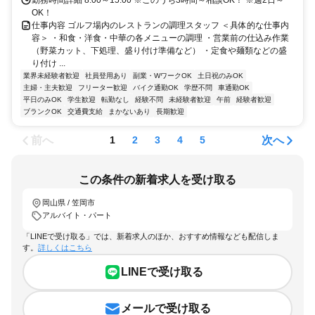
OK！
仕事内容 ゴルフ場内のレストランの調理スタッフ ＜具体的な仕事内
容＞ ・和食・洋食・中華の各メニューの調理 ・営業前の仕込み作業
（野菜カット、下処理、盛り付け準備など） ・定食や麺類などの盛
り付け ...
業界未経験者歓迎
社員登用あり
副業・WワークOK
土日祝のみOK
主婦・主夫歓迎
フリーター歓迎
バイク通勤OK
学歴不問
車通勤OK
平日のみOK
学生歓迎
転勤なし
経験不問
未経験者歓迎
午前
経験者歓迎
ブランクOK
交通費支給
まかないあり
長期歓迎
前へ
次へ
1
2
3
4
5
この条件の新着求人を受け取る
岡山県 / 笠岡市
アルバイト・パート
「LINEで受け取る」では、新着求人のほか、おすすめ情報なども配信しま
す。
詳しくはこちら
LINEで受け取る
メールで受け取る