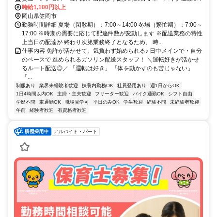
時給1,100円以上
岡山県笠岡市
勤務時間詳細 夏場（閑散期）：7:00～14:00 冬場（繁忙期）：7:00～
17:00 ※時期の需要に応じて配達件数が変動します ※配送業務の特性
上当日の配達が 終わり次第業務終了となるため、 時...
仕事内容 免許が活かせて、気負わず始められる♪ 日中メインで・自分
のペースで 進められるガソリン配送スタッフ！ ＼運転好きが活かせ
るルート配送◎／ 「運転は好き」 「体を動かすのも苦じゃない」
「...
制服あり
業界未経験者歓迎
扶養内勤務OK
社員登用あり
週1日からOK
1日4時間以内OK
主婦・主夫歓迎
フリーター歓迎
バイク通勤OK
シフト自由
学歴不問
車通勤OK
職場見学可
平日のみOK
学生歓迎
経験不問
未経験者歓迎
午前
経験者歓迎
有資格者歓迎
アルバイト・パート