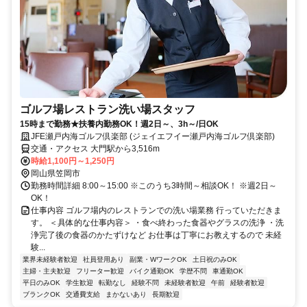
ゴルフ場レストラン洗い場スタッフ
15時まで勤務★扶養内勤務OK！週2日～、3h～/日OK
JFE瀬戸内海ゴルフ倶楽部 (ジェイエフイー瀬戸内海ゴルフ倶楽部)
交通・アクセス 大門駅から3,516m
時給1,100円～1,250円
岡山県笠岡市
勤務時間詳細 8:00～15:00 ※このうち3時間～相談OK！ ※週2日～
OK！
仕事内容 ゴルフ場内のレストランでの洗い場業務 行っていただきま
す。 ＜具体的な仕事内容＞ ・食べ終わった食器やグラスの洗浄 ・洗
浄完了後の食器のかたずけなど お仕事は丁寧にお教えするので 未経
験...
業界未経験者歓迎
社員登用あり
副業・WワークOK
土日祝のみOK
主婦・主夫歓迎
フリーター歓迎
バイク通勤OK
学歴不問
車通勤OK
平日のみOK
学生歓迎
転勤なし
経験不問
未経験者歓迎
午前
経験者歓迎
ブランクOK
交通費支給
まかないあり
長期歓迎