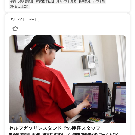
午前
経験者歓迎
有資格者歓迎
月1シフト提出
長期歓迎
シフト制
週4日以上OK
アルバイト・パート
セルフガソリンスタンドでの接客スタッフ
未経験者歓迎!手洗い洗車や窓拭きナシ♪扶養内勤務やWワークもOK