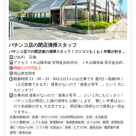
パチンコ店の閉店清掃スタッフ
パチンコ店での閉店後の清掃スタッフ！コツコツもくもく作業が好きな
方にもおすすめです！
ぴあ91 店舗
アクセス ＪＲ山陽本線 笠岡徒歩約20分、ＪＲ山陽本線 里庄徒歩約42
分、ＪＲ山陽本線 鴨方南口徒歩約89分
時給1,275円以上
岡山県笠岡市
勤務時間 23：00～24：00の1日1ｈのお仕事です 週3日～勤務OK！
（土日勤務できる方） 接客がないので「接客が苦手…」という 方に
もピッタリ!
仕事内容 接客がないので「接客が苦手…」という方にもピッタリ！
パチンコ店が閉店した後の清掃を お願いします。 難しい作業はない
ので未経験の方も 大丈夫ですよ。 閉店後の清掃なので接客は一切あ
りません...
扶養内勤務OK
副業・WワークOK
1日4時間以内OK
主婦・主夫歓迎
バイク通勤OK
シフト自由
車通勤OK
未経験者歓迎
ネイルOK
夜間
長期歓迎
週2・3日からOK
シフト制
社割あり
深夜
ピアスOK
服装自由
履歴書不要
髪型・髪色自由