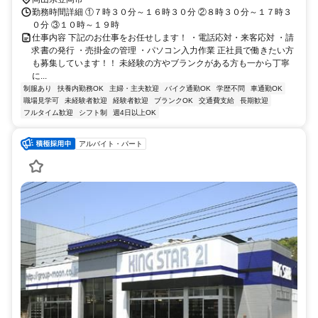
勤務時間詳細 ①７時３０分～１６時３０分 ②８時３０分～１７時３
０分 ③１０時～１９時
仕事内容 下記のお仕事をお任せします！ ・電話応対・来客応対 ・請
求書の発行 ・売掛金の管理 ・パソコン入力作業 正社員で働きたい方
も募集しています！！ 未経験の方やブランクがある方も一から丁寧
に...
制服あり
扶養内勤務OK
主婦・主夫歓迎
バイク通勤OK
学歴不問
車通勤OK
職場見学可
未経験者歓迎
経験者歓迎
ブランクOK
交通費支給
長期歓迎
フルタイム歓迎
シフト制
週4日以上OK
アルバイト・パート