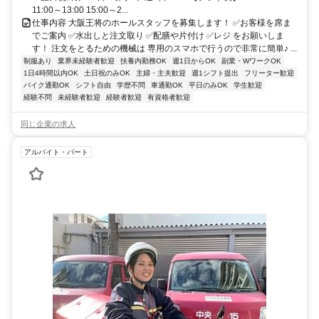
11:00～13:00 15:00～2...
仕事内容 大阪王将のホールスタッフを募集します！ ✅お客様を席ま
でご案内 ✅水出しと注文取り ✅配膳や片付け ✅レジ をお願いしま
す！ 注文をとるための機械は 専用のスマホで行うので非常に簡単♪ ...
制服あり
業界未経験者歓迎
扶養内勤務OK
週1日からOK
副業・WワークOK
1日4時間以内OK
土日祝のみOK
主婦・主夫歓迎
週1シフト提出
フリーター歓迎
バイク通勤OK
シフト自由
学歴不問
車通勤OK
平日のみOK
学生歓迎
経験不問
未経験者歓迎
経験者歓迎
有資格者歓迎
同じ企業の求人
アルバイト・パート