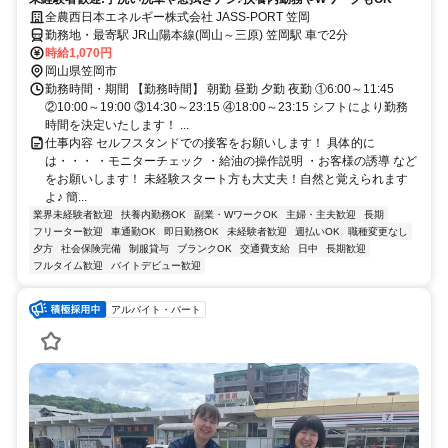
全農西日本エネルギー株式会社 JASS-PORT 笠岡
勤務地・最寄駅 JR山陽本線(岡山～三原) 笠岡駅 車で2分
時給1,070円
岡山県笠岡市
勤務時間・期間 【勤務時間】 朝勤 昼勤 夕勤 夜勤 ①6:00～11:45
②10:00～19:00 ③14:30～23:15 ④18:00～23:15 シフトにより勤務
時間を決定いたします！ ...
仕事内容 セルフスタンドでの接客をお願いします！ 具体的に
は・・・ ・モニターチェック ・給油の操作説明 ・お客様の誘導 など
をお願いします！ 未経験スタート方も大丈夫！自然と覚えられます
よ♪ 簡...
業界未経験者歓迎
扶養内勤務OK
副業・WワークOK
主婦・主夫歓迎
長期
フリーター歓迎
車通勤OK
即日勤務OK
未経験者歓迎
週払いOK
職種変更なし
夕方
社会保険完備
制服貸与
ブランクOK
交通費支給
日中
長期歓迎
フルタイム歓迎
バイトデビュー歓迎
アルバイト・パート