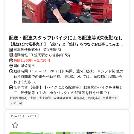
配送・配達スタッフ(バイクによる配達等)/深夜勤なし
【最短1分で応募完了 】『想い』と『笑顔』をつなぐお仕事してみませ
んか？
日本郵便株式会社 笠岡郵便局
通勤情報 JR 笠岡駅から徒歩約15分
時給1,360円～1,710円
岡山県笠岡市
勤務時間 8：20～17：20（1日8時間、週5日勤務） ※シフト制 他の
勤務時間帯での組合せ勤務有。 詳細については、面接時にお問い合
わせください。
仕事内容 【長期】【バイクによる配達等】 郵便局のバイクを使用し
て、郵便物等（手紙、ゆうパック）の配達等を行う仕事です。
社員登用あり
主婦・主夫歓迎
未経験者歓迎
研修あり
制服貸与
交通費支給
シフト制
アルバイト・パート