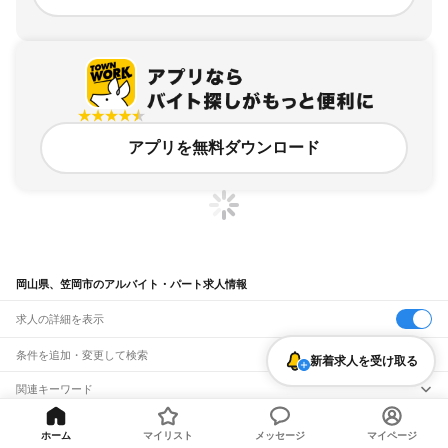
アプリを無料ダウンロード
岡山県、笠岡市のアルバイト・パート求人情報
求人の詳細を表示
条件を追加・変更して検索
新着求人を受け取る
市区町村を追加・変更
関連キーワード
岡山県 笠岡市 パート求人
岡山県 笠岡市 バイト
岡山県 笠岡市 仕事
岡山県
駅を追加・変更
バイトTOP
岡山県
笠岡市
アルバイト・パートの求人
岡山県 笠岡市 パート事務
岡山県 笠岡市 正社員募集
岡山県
すべて
ホーム
マイリスト
メッセージ
マイページ
岡山市
すべて