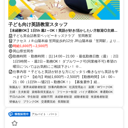
子ども向け英語教室スタッフ
【未経験OK】1日5h 週2～OK！英語が好き/活かしたい方歓迎◎主婦
(夫)/学生も活躍中！
子ども英会話教室ペッピーキッズクラブ 笠岡教室
アクセス ＪＲ山陽本線 笠岡徒歩約12分 JR山陽本線「笠岡駅」より徒
歩13分 ／近隣教室への勤務も応相談 ※屋内禁煙
時給1,600円～2,500円
岡山県笠岡市
勤務時間 ・勤務時間： [1] 14:00～21:00 ・最低勤務日数（週）：2日
1日5時間～・週2日～勤務OK！ ダブルワーク可(同業種不可) 希望の
曜日についてはお気軽にご相談下さい！ ※...
仕事内容 ＊子どもと英語が好きな方にピッタリ♪働きながら英語を学
べます◎＊ 【給与】時給1,600円～2,500円 【勤務時間】14：00～
21：00（1日5h～/週2日～勤務OK！） 【募集要件】経...
制服あり
業界未経験者歓迎
扶養内勤務OK
社員登用あり
副業・WワークOK
主婦・主夫歓迎
資格取得支援あり
フリーター歓迎
バイク通勤OK
車通勤OK
平日のみOK
学生歓迎
経験不問
未経験者歓迎
経験者歓迎
有資格者歓迎
研修あり
ブランクOK
交通費支給
長期歓迎
アルバイト・パート