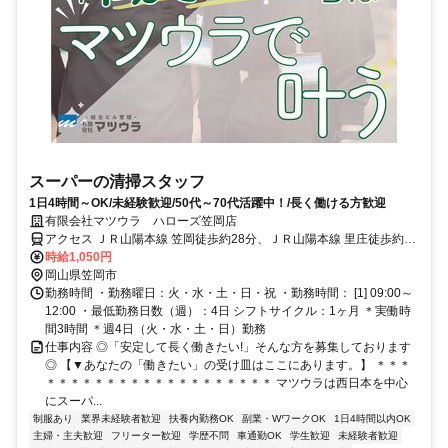
スーパーの清掃スタッフ
1日4時間～OK/未経験歓迎/50代～70代活躍中！/長く働ける方歓迎
有限会社マツウラ ハローズ笠岡店
アクセス ＪＲ山陽本線 笠岡徒歩約28分、ＪＲ山陽本線 里庄徒歩約36
分、ＪＲ山陽本線 鴨方南口徒歩約84分
時給1,050円
岡山県笠岡市
勤務時間 ・勤務曜日：火・水・土・日・祝 ・勤務時間： [1] 09:00～
12:00 ・最低勤務日数（週）：4日 シフトサイクル：1ヶ月 ＊実働時
間3時間 ＊週4日（火・水・土・日）勤務
仕事内容 ◎「安定して長く働きたい!」そんな方を募集しております
◎ 【▼あなたの「働きたい」の受け皿はここにあります。】 ＊＊＊
＊＊＊＊＊＊＊＊＊＊＊＊＊＊＊＊＊＊＊ マツウラは西日本を中心
にスーパ...
制服あり
業界未経験者歓迎
扶養内勤務OK
副業・WワークOK
1日4時間以内OK
主婦・主夫歓迎
フリーター歓迎
学歴不問
車通勤OK
学生歓迎
未経験者歓迎