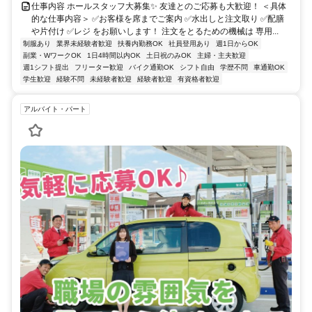
仕事内容 ホールスタッフ大募集✨ 友達とのご応募も大歓迎！ ＜具体
的な仕事内容＞ ✅お客様を席までご案内 ✅水出しと注文取り ✅配膳
や片付け ✅レジ をお願いします！ 注文をとるための機械は 専用...
制服あり
業界未経験者歓迎
扶養内勤務OK
社員登用あり
週1日からOK
副業・WワークOK
1日4時間以内OK
土日祝のみOK
主婦・主夫歓迎
週1シフト提出
フリーター歓迎
バイク通勤OK
シフト自由
学歴不問
車通勤OK
学生歓迎
経験不問
未経験者歓迎
経験者歓迎
有資格者歓迎
アルバイト・パート