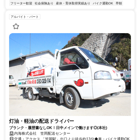
フリーター歓迎
社会保険あり
産休・育休取得実績あり
バイク通勤OK
早朝
アルバイト・パート
灯油・軽油の配送ドライバー
ブランク・履歴書なしOK！日中メインで働けます◎(本社)
内海株式会社 笠岡配送センター
交通・アクセス 「笠岡駅」出口より徒歩約13分◆車・バイク通勤OK