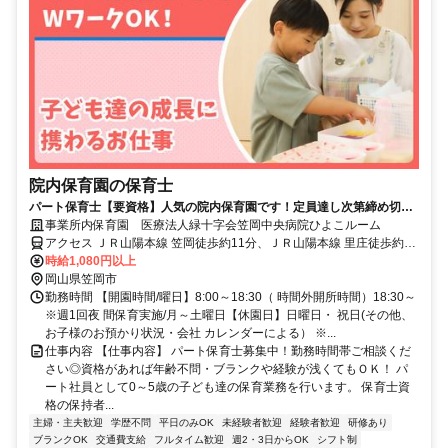
院内保育園の保育士
パート保育士【要資格】人気の院内保育園です！定員達し次第締め切り
ますのでお早めにご応募ください
事業所内保育園 医療法人緑十字会笠岡中央病院ひよこルーム
アクセス ＪＲ山陽本線 笠岡徒歩約11分、ＪＲ山陽本線 里庄徒歩約67
分、ＪＲ山陽本線 大門（広島県）徒歩約87分
時給1,080円以上
岡山県笠岡市
勤務時間 【開園時間/曜日】8:00～18:30（ 時間外開所時間）18:30～
※週1回夜 間保育実施/月～土曜日【休園日】日曜日・ 祝日(その他、
お子様のお預かり状況・会社 カレンダーによる） ※...
仕事内容 【仕事内容】 パート保育士募集中！勤務時間帯ご相談くだ
さい◎資格があれば年齢不問・ブランクや経験が浅くてもＯＫ！ パ
ート社員として0～5歳の子ども達の保育業務を行います。 保育士資
格の保持者...
主婦・主夫歓迎
学歴不問
平日のみOK
未経験者歓迎
経験者歓迎
研修あり
ブランクOK
交通費支給
フルタイム歓迎
週2・3日からOK
シフト制