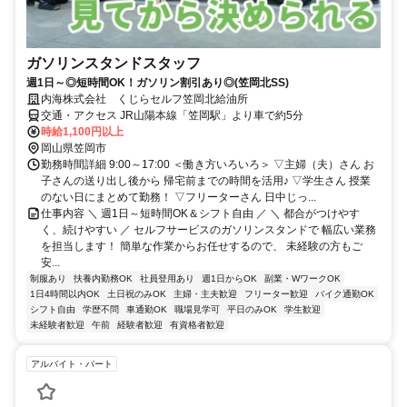
ガソリンスタンドスタッフ
週1日～◎短時間OK！ガソリン割引あり◎(笠岡北SS)
内海株式会社 くじらセルフ笠岡北給油所
交通・アクセス JR山陽本線「笠岡駅」より車で約5分
時給1,100円以上
岡山県笠岡市
勤務時間詳細 9:00～17:00 ＜働き方いろいろ＞ ▽主婦（夫）さん お
子さんの送り出し後から 帰宅前までの時間を活用♪ ▽学生さん 授業
のない日にまとめて勤務！ ▽フリーターさん 日中じっ...
仕事内容 ＼ 週1日～短時間OK＆シフト自由 ／ ＼ 都合がつけやす
く、続けやすい ／ セルフサービスのガソリンスタンドで 幅広い業務
を担当します！ 簡単な作業からお任せするので、 未経験の方もご
安...
制服あり
扶養内勤務OK
社員登用あり
週1日からOK
副業・WワークOK
1日4時間以内OK
土日祝のみOK
主婦・主夫歓迎
フリーター歓迎
バイク通勤OK
シフト自由
学歴不問
車通勤OK
職場見学可
平日のみOK
学生歓迎
未経験者歓迎
午前
経験者歓迎
有資格者歓迎
アルバイト・パート