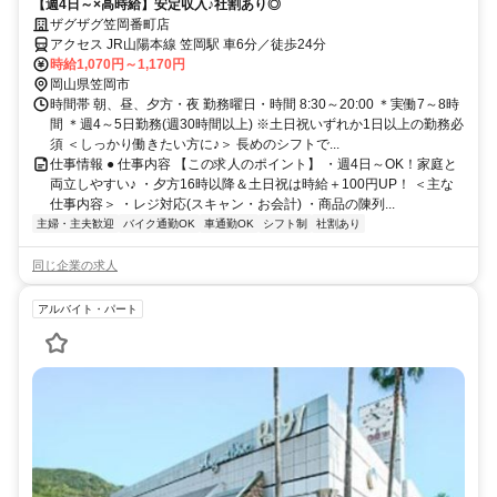
【週4日～×高時給】安定収入♪社割あり◎
ザグザグ笠岡番町店
アクセス JR山陽本線 笠岡駅 車6分／徒歩24分
時給1,070円～1,170円
岡山県笠岡市
時間帯 朝、昼、夕方・夜 勤務曜日・時間 8:30～20:00 ＊実働7～8時
間 ＊週4～5日勤務(週30時間以上) ※土日祝いずれか1日以上の勤務必
須 ＜しっかり働きたい方に♪＞ 長めのシフトで...
仕事情報 ● 仕事内容 【この求人のポイント】 ・週4日～OK！家庭と
両立しやすい♪ ・夕方16時以降＆土日祝は時給＋100円UP！ ＜主な
仕事内容＞ ・レジ対応(スキャン・お会計) ・商品の陳列...
主婦・主夫歓迎
バイク通勤OK
車通勤OK
シフト制
社割あり
同じ企業の求人
アルバイト・パート