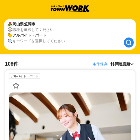
岡山県
岡山県
笠岡市
笠岡市
職種を選択してください
アルバイト・パート
アルバイト・パート
キーワードを選択してください
108件
条件保存
関連度順
アルバイト・パート