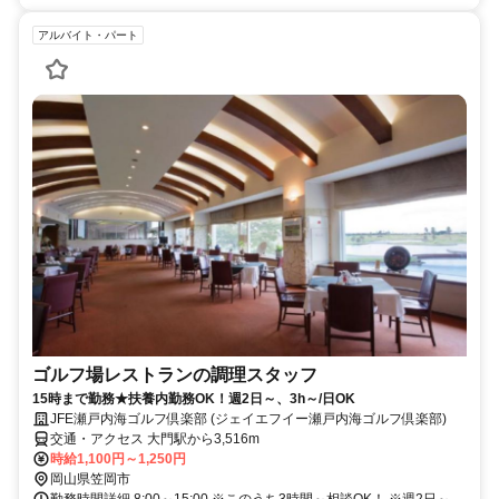
アルバイト・パート
ゴルフ場レストランの調理スタッフ
15時まで勤務★扶養内勤務OK！週2日～、3h～/日OK
JFE瀬戸内海ゴルフ倶楽部 (ジェイエフイー瀬戸内海ゴルフ倶楽部)
交通・アクセス 大門駅から3,516m
時給1,100円～1,250円
岡山県笠岡市
勤務時間詳細 8:00～15:00 ※このうち3時間～相談OK！ ※週2日～