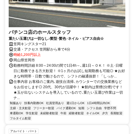
パチンコ店のホールスタッフ
重たい玉運びは一切なし♪髪型･髪色･ネイル・ピアス自由☆
笠岡キングスター21
交通・アクセス 笠岡駅から車で4分
時給1,200円以上
岡山県笠岡市
勤務時間詳細 8:00～24:00の間で1日4h～､週1日～ＯＫ！ ※土･日曜
日に勤務できる方大歓迎！ ※1ヶ月のお試し短期勤務も可能◎ ★お好
きな時間帯・日数で働けるので、シフトの融通抜群！「しっか...
仕事内容 お客様のご案内､遊技台清掃､カウンターでの交換業務など
をお任せします◎ 20代、30代が活躍中！ ★館内は禁煙(分煙)です！
★玉が出ないシステムを導入しているので､重たい玉運び作業は一切
ナ...
制服あり
扶養内勤務OK
社員登用あり
週1日からOK
1日4時間以内OK
主婦・主夫歓迎
フリーター歓迎
バイク通勤OK
短期
シフト自由
学歴不問
車通勤OK
学生歓迎
未経験者歓迎
午前
経験者歓迎
ネイルOK
夕方
長期歓迎
フルタイム歓迎
アルバイト・パート