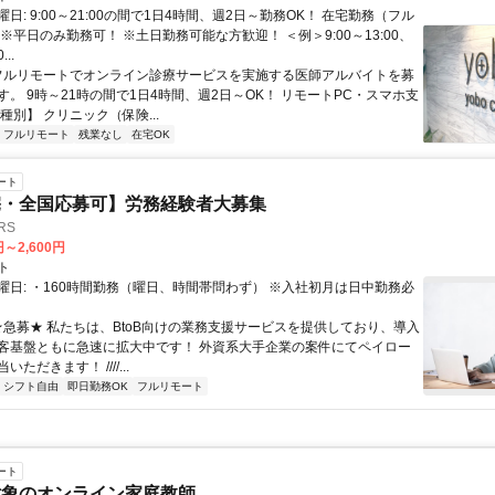
日: 9:00～21:00の間で1日4時間、週2日～勤務OK！ 在宅勤務（フル
※平日のみ勤務可！ ※土日勤務可能な方歓迎！ ＜例＞9:00～13:00、
...
 フルリモートでオンライン診療サービスを実施する医師アルバイトを募
す。 9時～21時の間で1日4時間、週2日～OK！ リモートPC・スマホ支
種別】 クリニック（保険...
フルリモート
残業なし
在宅OK
ート
宅・全国応募可】労務経験者大募集
RS
円～2,600円
ト
曜日: ・160時間勤務（曜日、時間帯問わず） ※入社初月は日中勤務必
 ★急募★ 私たちは、BtoB向けの業務支援サービスを提供しており、導入
客基盤ともに急速に拡大中です！ 外資系大手企業の案件にてペイロー
ただきます！ ////...
シフト自由
即日勤務OK
フルリモート
ート
対象のオンライン家庭教師