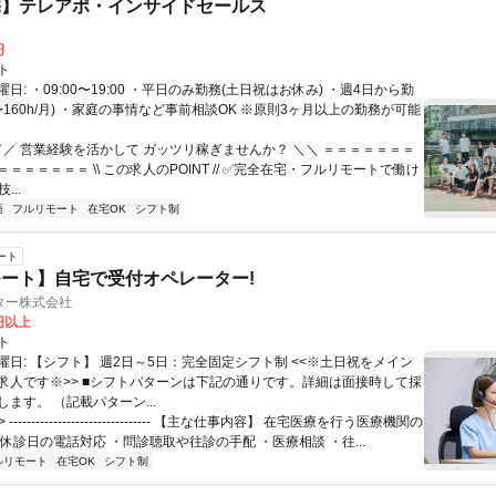
宅】テレアポ・インサイドセールス
円
ト
日: ・09:00〜19:00 ・平日のみ勤務(土日祝はお休み) ・週4日から勤
0〜160h/月) ・家庭の事情など事前相談OK ※原則3ヶ月以上の勤務が可能
 ／／ 営業経験を活かして ガッツリ稼ぎませんか？ ＼＼ ＝＝＝＝＝＝＝
＝＝＝＝＝＝ \\ この求人のPOINT // ✅完全在宅・フルリモートで働け
...
語
フルリモート
在宅OK
シフト制
ート
ート】自宅で受付オペレーター!
ター株式会社
0円以上
ト
曜日: 【シフト】 週2日～5日：完全固定シフト制 <<※土日祝をメイン
求人です※>> ■シフトパターンは下記の通りです。詳細は面接時して採
ます。 （記載パターン...
 -------------------------------- 【主な仕事内容】 在宅医療を行う医療機関の
休診日の電話対応 ・問診聴取や往診の手配 ・医療相談 ・往...
ルリモート
在宅OK
シフト制