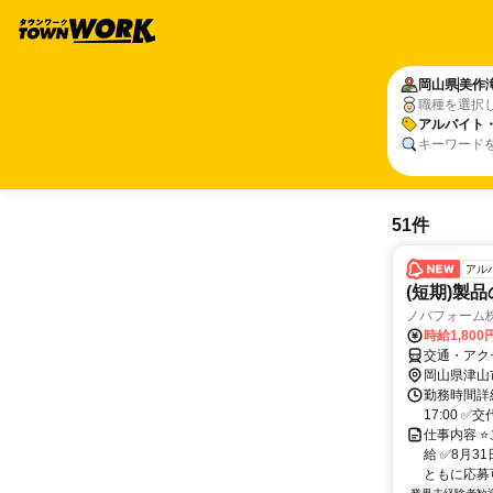
岡山県
美作
職種を選択
アルバイト
キーワード
51件
アル
(短期)製
ノバフォーム
時給1,800
交通・アク
岡山県津山
勤務時間詳細
17:00 ✅交
仕事内容 ⭐
給 ✅8月
ともに応募可