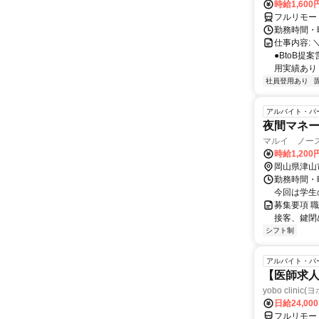
時給1,60
フルリモー
勤務時間・曜
仕事内容: 
●BtoB
用実績あり ◇
社員登用あり
アルバイト・パ
夜間マネ
マルイ ノー
時給1,200
岡山県津山
勤務時間・曜
今回は学生
募集要項 
接客、鍵閉
シフト制
アルバイト・パ
【医師求人
yobo clini
日給24,00
フルリモー