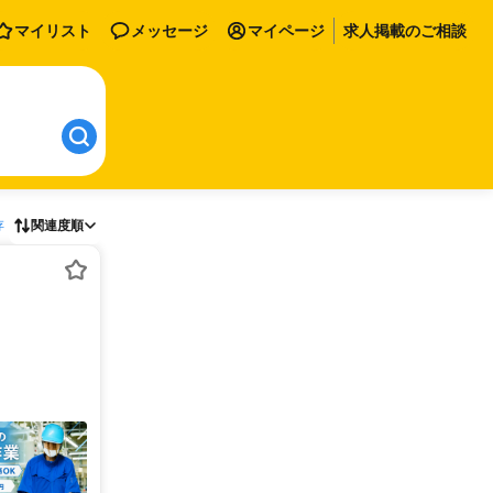
マイリスト
メッセージ
マイページ
求人掲載のご相談
存
関連度順