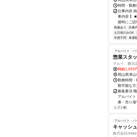
岡山県津山
時間・勤務日詳
仕事内容 
事内容 】 
接時にご説明
制服あり
扶養
土日祝のみOK
学歴不問
車通勤
アルバイト・パ
惣菜スタッ
マルイ 勝北
時給1,05
岡山県津山
勤務時間・曜
勤可能な方
募集要項 
アルバイト
庫・売り場
シフト制
アルバイト・パ
キャッシュ
株式会社make 