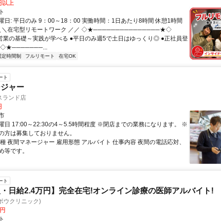
0円以上
ト
日: 平日のみ 9：00～18：00 実働時間：1日あたり8時間 休憩1時間
＼＼在宅型リモートワーク ／／ ◇★───────────────★◇
提案営業の基礎～実践が学べる ●平日のみ週5で土日はゆっくり◎ ●正社員登
★───────...
固定時間制
フルリモート
在宅OK
ート
ージャー
スランド店
円
市
日 17:00～22:30の4～5.5時間程度 ※閉店までの業務になります。 ※
の方は募集しておりません。
職種 夜間マネージャー 雇用形態 アルバイト 仕事内容 夜間の電話応対、
め等です。
ート
・日給2.4万円】完全在宅!オンライン診療の医師アルバイト!
c(ヨボウクリニック)
0円
ト