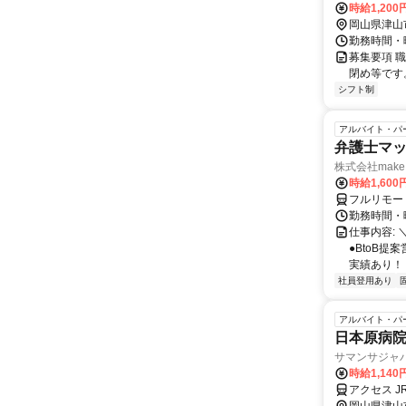
時給1,20
岡山県津山
勤務時間・曜
募集要項 
閉め等です
シフト制
アルバイト・パ
弁護士マッ
株式会社make 
時給1,60
フルリモー
勤務時間・曜
仕事内容: 
●BtoB
実績あり！ ◇
社員登用あり
アルバイト・パ
日本原病
サマンサジャ
時給1,14
アクセス J