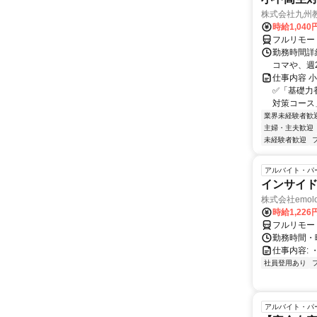
株式会社九州
時給1,040
フルリモー
勤務時間詳細
コマや、週
仕事内容 
✅「基礎力
対策コース
業界未経験者歓
主婦・主夫歓迎
未経験者歓迎
アルバイト・パ
インサイ
株式会社emolo
時給1,22
フルリモー
勤務時間・
仕事内容:
社員登用あり
アルバイト・パ