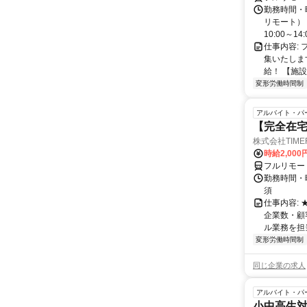
勤務時間・曜
リモート） 
10:00～14:0
仕事内容:
集いたしま
給！ 【施設
変形労働時間制
アルバイト・パ
【完全在
株式会社TIME
時給2,000
フルリモー
勤務時間・
須
仕事内容:
企業数・顧
ル業務を担当い
変形労働時間制
同じ企業の求人
アルバイト・パ
小中高生