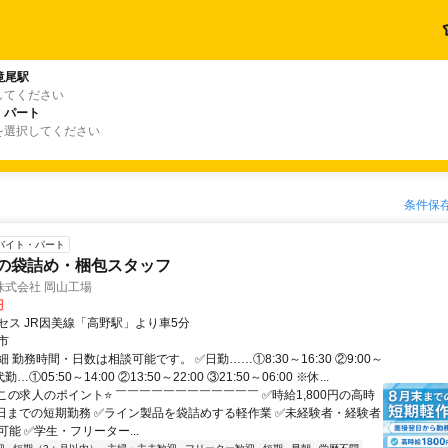
滝尾駅
してください
・パート
を選択してください
条件保
バイト・パート
品の袋詰め・梱包スタッフ
株式会社 岡山工場
円
セス JR因美線「高野駅」より車5分
市
 勤務時間・日数は相談可能です。 ✅日勤……①8:30～16:30 ②9:00～
代勤…①05:50～14:00 ②13:50～22:00 ③21:50～06:00 ※休...
この求人のポイント⭐ ￣￣￣￣￣￣￣￣￣￣￣￣ ✅時給1,800円の高時
31日までの短期勤務 ✅ライン製品を袋詰めする軽作業 ✅未経験者・経験者
能 ✅学生・フリーター...