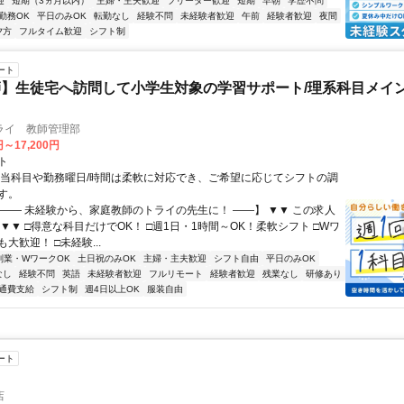
迎
短期（3ヵ月以内）
主婦・主夫歓迎
フリーター歓迎
短期
早朝
学歴不問
勤務OK
平日のみOK
転勤なし
経験不問
未経験者歓迎
午前
経験者歓迎
夜間
夕方
フルタイム歓迎
シフト制
ート
】生徒宅へ訪問して小学生対象の学習サポート/理系科目メイン
ライ 教師管理部
円～17,200円
ト
担当科目や勤務曜日/時間は柔軟に対応でき、ご希望に応じてシフトの調
す。
【―― 未経験から、家庭教師のトライの先生に！ ――】 ▼▼ この求人
！ ▼▼ □得意な科目だけでOK！ □週1日・1時間～OK！柔軟シフト □Wワ
大歓迎！ □未経験...
副業・WワークOK
土日祝のみOK
主婦・主夫歓迎
シフト自由
平日のみOK
なし
経験不問
英語
未経験者歓迎
フルリモート
経験者歓迎
残業なし
研修あり
通費支給
シフト制
週4日以上OK
服装自由
ート
店