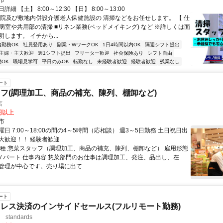
市
細 【土】 8:00～12:30 【日】 8:00～13:00
病院及び敷地内併設介護老人保健施設の 清掃などをお任せします。 【 仕
■病室や共用部の清掃 ■リネン業務(ベッドメイキング) など ※詳しくは面
します。 イチから...
内勤務OK
社員登用あり
副業・WワークOK
1日4時間以内OK
隔週シフト提出
主婦・主夫歓迎
週1シフト提出
フリーター歓迎
社会保険あり
シフト自由
OK
職場見学可
平日のみOK
転勤なし
未経験者歓迎
経験者歓迎
残業なし
ート
フ(調理加工、商品の補充、陳列、棚卸など)
店
5円以上
市
日 7:00～18:00の間の4～5時間（応相談） 週3～5日勤務 土日祝日出
大歓迎！！ 経験者歓迎
職種 惣菜スタッフ（調理加工、商品の補充、陳列、棚卸など） 雇用形態
 / パート 仕事内容 惣菜部門のお仕事は調理加工、発注、品出し、在
管理が中心です。売り場に出て...
ート
レス決済のインサイドセールス(フルリモート勤務)
standards