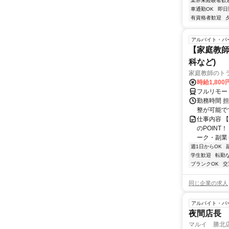
業界未経験者歓
車通勤OK
即日
有資格者歓迎
アルバイト・パ
【家庭教師
科など)
家庭教師のト
時給1,800
フルリモー
勤務時間 
整が可能で
仕事内容 
のPOINT
ーク・副業も
週1日からOK
学生歓迎
転勤
ブランクOK
交
同じ企業の求人
アルバイト・パ
夜間店長
マルイ 勝北