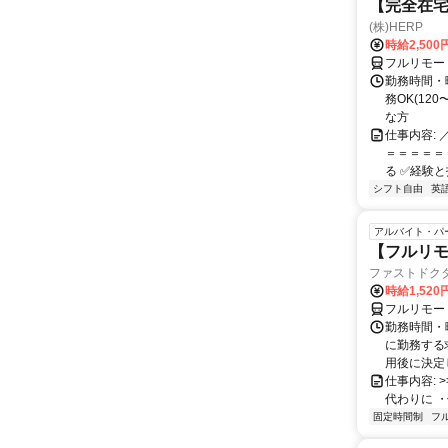
【完全在
(株)HERP
時給2,500
フルリモー
勤務時間・曜
務OK(12
な方
仕事内容:
＝＝＝＝＝＝
る ✅経験と技
シフト自由
英
アルバイト・パ
【フルリモ
ファストドク
時給1,52
フルリモー
勤務時間・
に勤務する
用後に決定し
仕事内容: >>
代わりに ・
固定時間制
フ