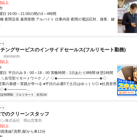
0円以上
市
日 16:00～21:00の間の3～4時間
職種 夜間店長 雇用形態 アルバイト 仕事内容 夜間の電話応対、接客、鍵
。
ート
チングサービスのインサイドセールス(フルリモート勤務)
standards
0円以上
ト
日: 平日のみ 9：00～18：00 実働時間：1日あたり8時間 休憩1時間
＼＼在宅型リモートワーク ／／ ◇★───────────────★◇
提案営業の基礎～実践が学べる ●平日のみ週5で土日はゆっくり◎ ●社員登用
★───────...
固定時間制
フルリモート
在宅OK
ート
院でのクリーンスタッフ
パン株式会社 岡山営業所
0円以上
R因美線｢高野｣駅から車12分