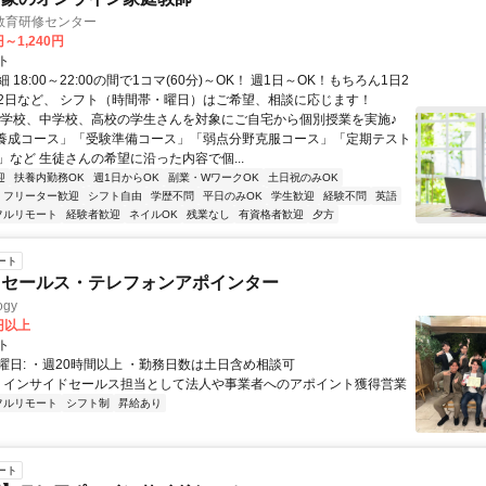
教育研修センター
円～1,240円
ト
 18:00～22:00の間で1コマ(60分)～OK！ 週1日～OK！もちろん1日2
2日など、 シフト（時間帯・曜日）はご希望、相談に応じます！
小学校、中学校、高校の学生さんを対象にご自宅から個別授業を実施♪
養成コース」「受験準備コース」「弱点分野克服コース」「定期テスト
」など 生徒さんの希望に沿った内容で個...
迎
扶養内勤務OK
週1日からOK
副業・WワークOK
土日祝のみOK
フリーター歓迎
シフト自由
学歴不問
平日のみOK
学生歓迎
経験不問
英語
フルリモート
経験者歓迎
ネイルOK
残業なし
有資格者歓迎
夕方
ート
ドセールス・テレフォンアポインター
gy
6円以上
ト
曜日: ・週20時間以上 ・勤務日数は土日含め相談可
 ・インサイドセールス担当として法人や事業者へのアポイント獲得営業
フルリモート
シフト制
昇給あり
ート