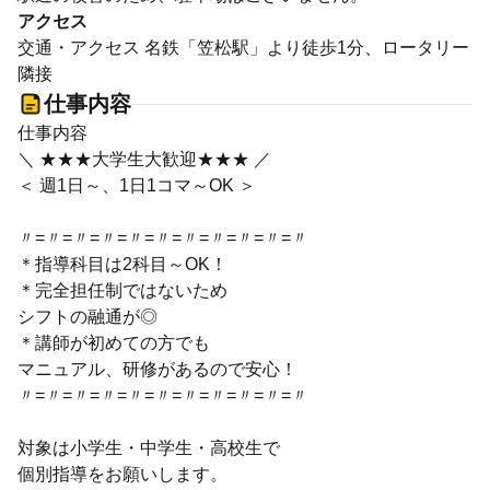
アクセス
交通・アクセス 名鉄「笠松駅」より徒歩1分、ロータリー
隣接
仕事内容
仕事内容
＼ ★★★大学生大歓迎★★★ ／
＜ 週1日～、1日1コマ～OK ＞
〃=〃=〃=〃=〃=〃=〃=〃=〃=〃=〃
＊指導科目は2科目～OK！
＊完全担任制ではないため
シフトの融通が◎
＊講師が初めての方でも
マニュアル、研修があるので安心！
〃=〃=〃=〃=〃=〃=〃=〃=〃=〃=〃
対象は小学生・中学生・高校生で
個別指導をお願いします。