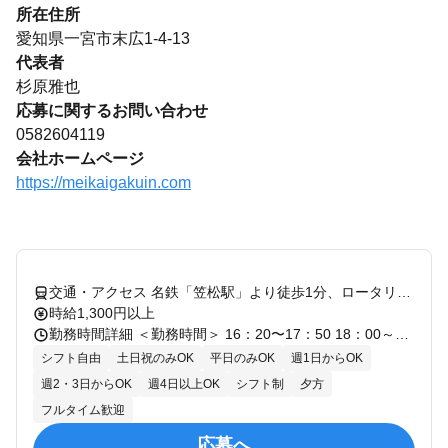
所在住所
愛知県一宮市末広1-4-13
代表者
杉原雅也
応募に関するお問い合わせ
0582604119
会社ホームページ
https://meikaigakuin.com
交通・アクセス 名鉄「笠松駅」より徒歩1分、ロータリー隣接
時給1,300円以上
勤務時間詳細 ＜勤務時間＞ 16：20〜17：50 18：00～19：30 19：40～21：10 （１コマ90分授業） ＊週1日～、1日1コマ～OK！ ＊平日のみ、週末のみOK！ ＊曜日、時間は応相談！
シフト自由
土日祝のみOK
平日のみOK
週1日からOK
週2・3日からOK
週4日以上OK
シフト制
夕方
フルタイム歓迎
応募へ