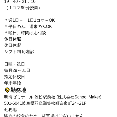
19：40～21：10
（１コマ90分授業）
＊週1日～、1日1コマ～OK！
＊平日のみ、週末のみOK！
＊曜日、時間は応相談！
休日休暇
休日休暇
シフト制 応相談
日曜・祝日
毎月29～31日
指定休校日
年末年始
勤務地
明海ゼミナール 笠松駅前校 (株式会社School Maker)
501-6041岐阜県羽島郡笠松町奈良町24−21F
勤務地
駅近の校舎のため、駐車場はございません。