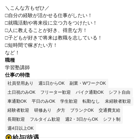
＼こんな方もぜひ／
□自分の経験が活かせる仕事がしたい！
□就職活動や将来役に立つ力をつけたい！
□人に教えることが好き、得意な方！
□子どもが好きで将来は教職を志している！
□短時間で稼ぎたい方！
など！
職種
学習塾講師
仕事の特徴
社員登用あり
週1日からOK
副業・WワークOK
土日祝のみOK
フリーター歓迎
バイク通勤OK
シフト自由
車通勤OK
平日のみOK
学生歓迎
転勤なし
未経験者歓迎
経験者歓迎
研修あり
夕方
ブランクOK
交通費支給
長期歓迎
フルタイム歓迎
週2・3日からOK
シフト制
週4日以上OK
給与/待遇