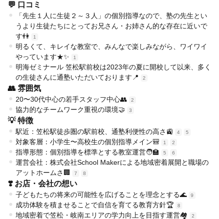
💬 口コミ
「先生１人に生徒２～３人」の個別指導なので、塾の先生とい
うより生徒たちにとってお兄さん・お姉さん的な存在に近いで
す👫
1
明るくて、キレイな教室で、みんなで楽しみながら、ワイワイ
やっています★✨
1
明海ゼミナール 笠松駅前校は2023年の夏に開校して以来、多く
の生徒さんに通塾いただいております📍
2
👥 雰囲気
20〜30代中心の若手スタッフ中心👥
2
協力的なチームワーク重視の環境🤝
3
💡 特徴
駅近：笠松駅徒歩圏の駅前校、通塾利便性の高さ🚉
4
5
対象客層：小学生〜高校生の個別指導メイン🎒
1
2
指導形態：個別指導を標準とする教室運営🧑‍🏫
5
6
運営会社：株式会社School Makerによる地域密着展開と職場の
アットホームさ🏢
7
8
❣️ お店・会社の想い
子どもたちの将来の可能性を広げることを理念とする🌊
9
成功体験を積ませることで自信を育てる教育方針🏆
8
地域密着で笠松・岐南エリアの学力向上を目指す運営🏘️
2