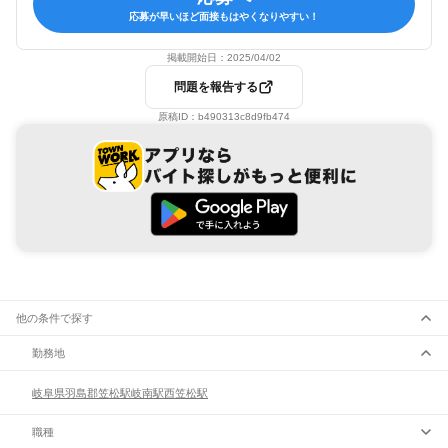
応募が早いほど面接もはやくなりやすい！
掲載開始日：
2025/04/02
問題を報告する
原稿ID：
b490313c8d9fb474
他の条件で探す
勤務地
岐阜県
羽島郡
笠松駅
岐南駅
西笠松駅
職種