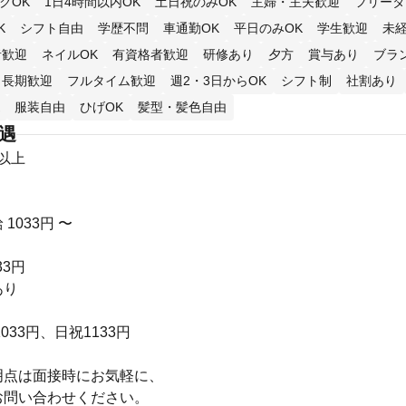
クOK
1日4時間以内OK
土日祝のみOK
主婦・主夫歓迎
フリータ
K
シフト自由
学歴不問
車通勤OK
平日のみOK
学生歓迎
未
者歓迎
ネイルOK
有資格者歓迎
研修あり
夕方
賞与あり
ブラ
長期歓迎
フルタイム歓迎
週2・3日からOK
シフト制
社割あり
服装自由
ひげOK
髪型・髪色自由
待遇
円以上
1033円 〜
33円
あり
033円、日祝1133円
明点は面接時にお気軽に、
お問い合わせください。