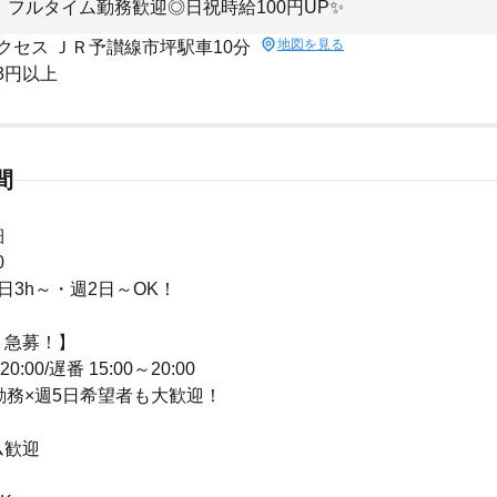
！フルタイム勤務歓迎◎日祝時給100円UP✨
地図を見る
クセス ＪＲ予讃線市坪駅車10分
33円以上
間
細
0
日3h～・週2日～OK！
ト急募！】
20:00/遅番 15:00～20:00
勤務×週5日希望者も大歓迎！
ム歓迎