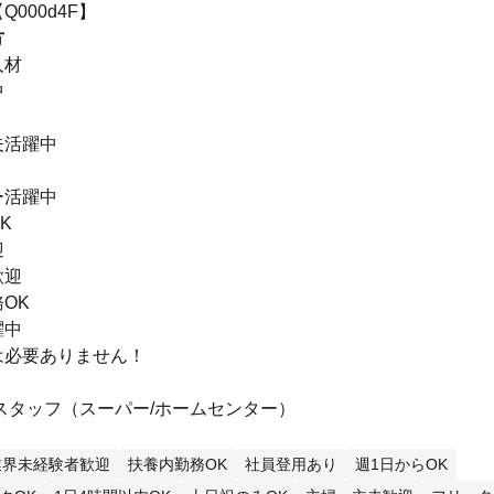
000d4F】
方
人材
中
夫活躍中
ー活躍中
K
迎
歓迎
OK
躍中
は必要ありません！
スタッフ（スーパー/ホームセンター）
業界未経験者歓迎
扶養内勤務OK
社員登用あり
週1日からOK