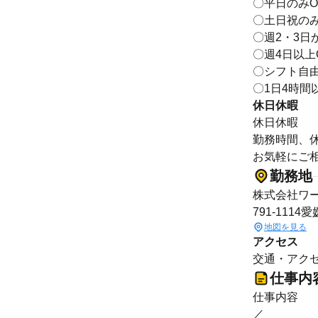
〇平日のみO
〇土日祝のみ
〇週2・3日
〇週4日以上
〇シフト自
〇1日4時間
休日休暇
休日休暇
勤務時間、
お気軽にご
勤務地
株式会社ワ
791-1114
地図を見る
アクセス
交通・アクセ
仕事内
仕事内容
／