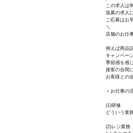
この求人は9
急募の求人
ご応募はお
＼
店舗のお仕
例えば商品説
キャンペー
季節感を感
接客の合間
お客様との
＜お仕事の
(1)研修
どういう業
(2)レジ業務