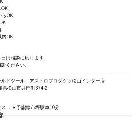
K
OK、
からOK
OK
由
以内OK
休日は相談に応じます。
相談ください。
ールドツール アストロプロダクツ松山インター店
愛媛県松山市井門町374-2
ス ＪＲ予讃線市坪駅車10分
容