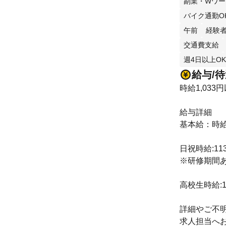
副業・Wワー
バイク通勤O
午前
経験
交通費支給
週4日以上OK
給与/
時給1,033
給与詳細
基本給：時給 
日祝時給:11
※研修期間
高校生時給:1
詳細やご不
求人担当へ