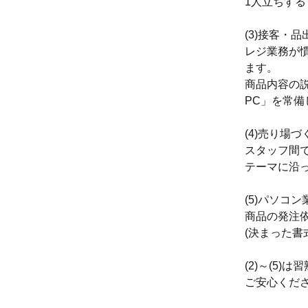
1人立ちす
(3)接客・
レジ業務が
ます。
商品内容の
PC」を常備
(4)売り場づ
スタッフ間
テーマに沿
(5)パソコン
商品の発注
(決まった書
(2)～(5
ご安心くだ