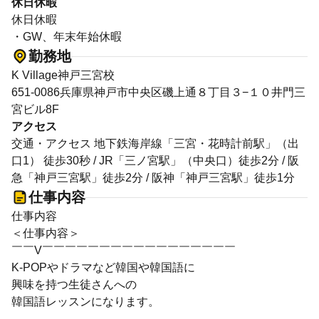
休日休暇
休日休暇
・GW、年末年始休暇
勤務地
K Village神戸三宮校
651-0086兵庫県神戸市中央区磯上通８丁目３−１０井門三
宮ビル8F
アクセス
交通・アクセス 地下鉄海岸線「三宮・花時計前駅」（出
口1） 徒歩30秒 / JR「三ノ宮駅」（中央口）徒歩2分 / 阪
急「神戸三宮駅」徒歩2分 / 阪神「神戸三宮駅」徒歩1分
仕事内容
仕事内容
＜仕事内容＞
￣￣V￣￣￣￣￣￣￣￣￣￣￣￣￣￣￣￣￣
K-POPやドラマなど韓国や韓国語に
興味を持つ生徒さんへの
韓国語レッスンになります。