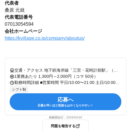
代表者
桑原 元就
代表電話番号
07013054594
会社ホームページ
https://kvillage.co.jp/company/aboutus/
交通・アクセス 地下鉄海岸線「三宮・花時計前駅」（出口1） 徒歩30秒 / JR「三ノ宮駅」（中央口）徒歩2分 / 阪急「神戸三宮駅」徒歩2分 / 阪神「神戸三宮駅」徒歩1分
1業務あたり 1,300円～2,000円（コマ 50分）
勤務時間詳細 ■営業時間 平日/10:00〜21:00 土日/10:00〜20:00
シフト制
応募へ
応募が早いほど面接もはやくなりやすい！
掲載開始日：
2026/03/20
問題を報告する