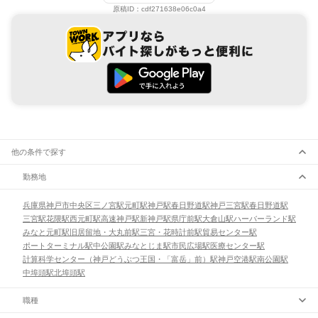
原稿ID：
cdf271638e06c0a4
他の条件で探す
勤務地
兵庫県
神戸市
中央区
三ノ宮駅
元町駅
神戸駅
春日野道駅
神戸三宮駅
春日野道駅
三宮駅
花隈駅
西元町駅
高速神戸駅
新神戸駅
県庁前駅
大倉山駅
ハーバーランド駅
みなと元町駅
旧居留地・大丸前駅
三宮・花時計前駅
貿易センター駅
ポートターミナル駅
中公園駅
みなとじま駅
市民広場駅
医療センター駅
計算科学センター（神戸どうぶつ王国・「富岳」前）駅
神戸空港駅
南公園駅
中埠頭駅
北埠頭駅
職種