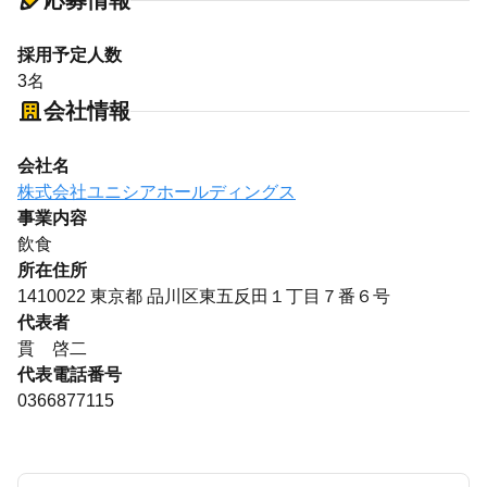
応募情報
採用予定人数
3名
会社情報
会社名
株式会社ユニシアホールディングス
事業内容
飲食
所在住所
1410022 東京都 品川区東五反田１丁目７番６号
代表者
貫 啓二
代表電話番号
0366877115