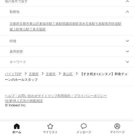
他の条件で探す
勤務地
京都府
京都市
東山区
東福寺駅
三条駅
祇園四条駅
清水五条駅
七条駅
鳥羽街道駅
蹴上駅
東山駅
三条京阪駅
特徴
雇用形態
キーワード
バイトTOP
京都府
京都市
東山区
【すき焼き×エンタメ】和食チェ
ーンのホールスタッフ
ヘルプ・お問い合わせ
サイトマップ
利用規約・プライバシーポリシー
[企業]求人広告の掲載相談
ホーム
マイリスト
メッセージ
マイページ