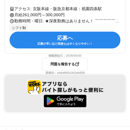
アクセス: 京阪本線・阪急京都本線：祇園四条駅
月給261,000円～300,000円
勤務時間・曜日: ★深夜勤務はありません！ ￣￣￣￣￣￣￣￣￣￣￣ 7：00～23：00（交替制）※実働8時間 ＜シフト例＞ ・7：00～16：00 ・11：00～20：00 ・14：00～23：00 ★残業時間は月平均28時間。無断残業は厳禁！ ★あなたの希望に合わせてシフトを組みます。 ★終電考慮します。
シフト制
応募へ
応募が早いほど面接もはやくなりやすい！
掲載開始日：
2026/04/30
問題を報告する
原稿ID：
eebd660c2b2eb658