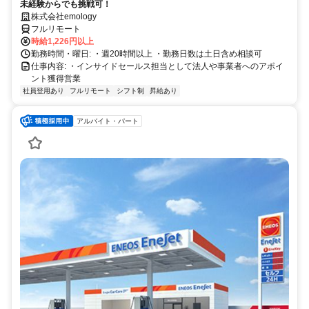
未経験からでも挑戦可！
株式会社emology
フルリモート
時給1,226円以上
勤務時間・曜日: ・週20時間以上 ・勤務日数は土日含め相談可
仕事内容: ・インサイドセールス担当として法人や事業者へのアポイ
ント獲得営業
社員登用あり
フルリモート
シフト制
昇給あり
アルバイト・パート