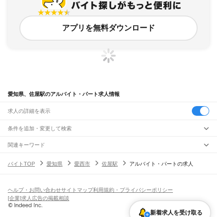
アプリを無料ダウンロード
愛知県、佐屋駅のアルバイト・パート求人情報
求人の詳細を表示
条件を追加・変更して検索
市区町村を追加・変更
関連キーワード
完全在宅ワーク 全国
シール貼り 在宅
現在地周辺
ガチャガチャ
犬カフェ
愛知県
駅を追加・変更
バイトTOP
愛知県
愛西市
佐屋駅
アルバイト・パートの求人
愛知県
すべて
名古屋市
すべて
職種を追加・変更
JR中央本線(名古屋～塩尻)
千種区
東区
北区
西区
中村区
中区
昭和区
瑞穂区
熱田区
中川区
港区
南区
守山区
名古屋駅
金山駅
鶴舞駅
千種駅
千種駅
千種駅
大曽根駅
新守山駅
勝川駅
春日井駅
飲食・フードサービス
緑区
名東区
天白区
ヘルプ・お問い合わせ
サイトマップ
利用規約・プライバシーポリシー
特徴を追加・変更
神領駅
高蔵寺駅
定光寺駅
飲食・フードサービス
すべて
[企業]求人広告の掲載相談
豊橋市
岡崎市
一宮市
瀬戸市
半田市
春日井市
豊川市
津島市
碧南市
刈谷市
豊田市
ホールスタッフ
キッチンスタッフ
皿洗い・洗い場
精肉・鮮魚加工
給食調理
人気
JR飯田線(豊橋～天竜峡)
安城市
西尾市
蒲郡市
犬山市
常滑市
江南市
小牧市
稲沢市
新城市
東海市
大府市
雇用形態を追加・変更
新着求人を受け取る
パン屋（ベーカリー）
フードカウンター販売員
バー（BAR）・バーテンダー
日払いOK
高校生歓迎
学生歓迎
深夜の仕事
髪型・髪色自由
ひげOK
ネイルOK
豊橋駅
船町駅
下地駅
小坂井駅
牛久保駅
豊川駅
三河一宮駅
長山駅
江島駅
東上駅