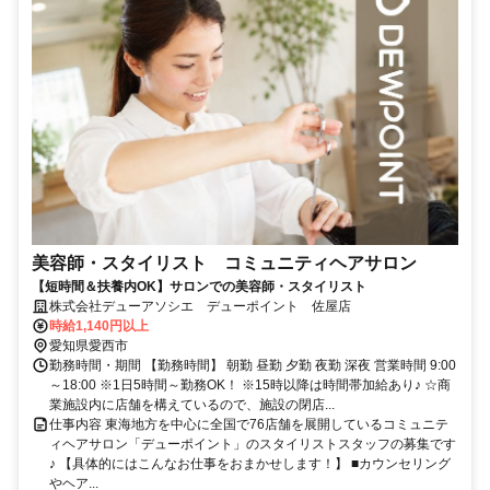
美容師・スタイリスト コミュニティヘアサロン
【短時間＆扶養内OK】サロンでの美容師・スタイリスト
株式会社デューアソシエ デューポイント 佐屋店
時給1,140円以上
愛知県愛西市
勤務時間・期間 【勤務時間】 朝勤 昼勤 夕勤 夜勤 深夜 営業時間 9:00
～18:00 ※1日5時間～勤務OK！ ※15時以降は時間帯加給あり♪ ☆商
業施設内に店舗を構えているので、施設の閉店...
仕事内容 東海地方を中心に全国で76店舗を展開しているコミュニテ
ィヘアサロン「デューポイント」のスタイリストスタッフの募集です
♪ 【具体的にはこんなお仕事をおまかせします！】 ■カウンセリング
やヘア...