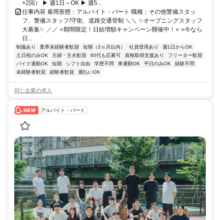
×2回） ▶ 週1日～OK ▶ 週5...
仕事内容 雇用形態：アルバイト・パート 職種：その他警備スタッ
フ、警備スタッフ/守衛、道路交通管制 ＼＼ ✨オープニングスタッフ
大募集✨ ／／ ⭐期間限定！日給増額キャンペーン開催中！⭐ ⭐今なら
日...
制服あり
業界未経験者歓迎
短期（3ヵ月以内）
社員登用あり
週1日からOK
土日祝のみOK
主婦・主夫歓迎
60代も応募可
資格取得支援あり
フリーター歓迎
バイク通勤OK
短期
シフト自由
学歴不問
車通勤OK
平日のみOK
経験不問
未経験者歓迎
経験者歓迎
週払いOK
同じ企業の求人
アルバイト・パート