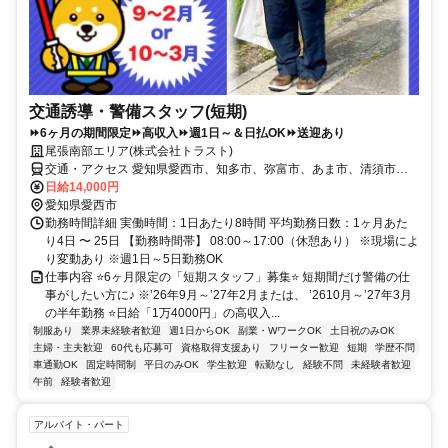
交通誘導・警備スタッフ(短期)
⏩6ヶ月の期間限定⏩高収入⏩週1日～＆日払OK⏩送迎あり
尾張南部エリア(株式会社トラスト)
交通・アクセス 愛知県愛西市、知多市、弥富市、あま市、清須市、
蟹江町などの現場あり ◆車通勤OK ◆送迎費支給 ◆直行直帰OK
日給14,000円
愛知県愛西市
勤務時間詳細 実働時間：1日あたり8時間 平均勤務日数：1ヶ月あた
り4日 〜 25日 【勤務時間帯】 08:00～17:00（休憩あり） ※現場によ
り変動あり ※週1日～5日勤務OK
仕事内容 ⭐6ヶ月限定の「短期スタッフ」募集⭐ 短期間だけ警備の仕
事がしたい方に♪ ※’26年9月～’27年2月または、 ’2610月～’27年3月
の半年勤務 ⭐日給「1万4000円」の高収入...
制服あり
業界未経験者歓迎
週1日からOK
副業・WワークOK
土日祝のみOK
主婦・主夫歓迎
60代も応募可
資格取得支援あり
フリーター歓迎
短期
学歴不問
車通勤OK
固定時間制
平日のみOK
学生歓迎
転勤なし
経験不問
未経験者歓迎
午前
経験者歓迎
アルバイト・パート