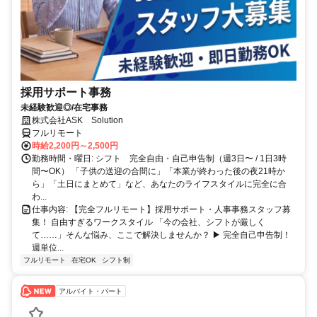
採用サポート事務
未経験歓迎◎/在宅事務
株式会社ASK Solution
フルリモート
時給2,200円～2,500円
勤務時間・曜日: シフト 完全自由・自己申告制（週3日〜 / 1日3時
間〜OK） 「子供の送迎の合間に」「本業が終わった後の夜21時か
ら」「土日にまとめて」など、あなたのライフスタイルに完全に合
わ...
仕事内容: 【完全フルリモート】採用サポート・人事事務スタッフ募
集！ 自由すぎるワークスタイル 「今の会社、シフトが厳しく
て……」そんな悩み、ここで解決しませんか？ ▶ 完全自己申告制！
週単位...
フルリモート
在宅OK
シフト制
アルバイト・パート