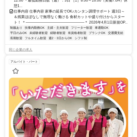
12:00 ・最低勤務日数（週）：3日 ［1］8:00～16:00（実働7.0H）休
憩1...
仕事内容 仕事内容 家事の延長でOK♪カンタン調理サポート 週3日～
＆残業ほぼなしで無理なく働ける 食材カットや盛り付けからスター
ト！ ＊――――――――――――――――＊ 2026年4月1日新規OP...
制服あり
扶養内勤務OK
主婦・主夫歓迎
フリーター歓迎
車通勤OK
平日のみOK
未経験者歓迎
経験者歓迎
有資格者歓迎
ブランクOK
交通費支給
長期歓迎
フルタイム歓迎
週2・3日からOK
シフト制
同じ企業の求人
アルバイト・パート