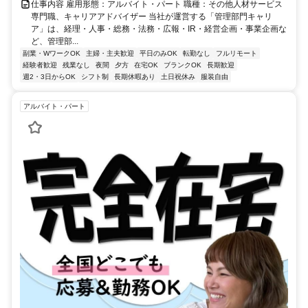
仕事内容 雇用形態：アルバイト・パート 職種：その他人材サービス
専門職、キャリアアドバイザー 当社が運営する「管理部門キャリ
ア」は、経理・人事・総務・法務・広報・IR・経営企画・事業企画な
ど、管理部...
副業・WワークOK
主婦・主夫歓迎
平日のみOK
転勤なし
フルリモート
経験者歓迎
残業なし
夜間
夕方
在宅OK
ブランクOK
長期歓迎
週2・3日からOK
シフト制
長期休暇あり
土日祝休み
服装自由
アルバイト・パート