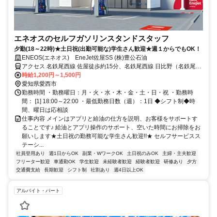
エネオスのセルフガソリンスタンドスタッフ
夕勤(18～22時)★土日祝(出勤可能な)学生さん歓迎★週１からでもOK！
ENEOS(エネオス) EneJet佐屋SS (株)豊公石油
アクセス 名鉄尾西線 佐屋徒歩約15分、名鉄尾西線 日比野（名鉄尾西
線）徒歩約28分
時給1,200円～1,500円
愛知県愛西市
勤務時間 ・勤務曜日：月・火・水・木・金・土・日・祝 ・勤務時
間： [1] 18:00～22:00 ・最低勤務日数（週）：1日 ◆シフト制◆時
間、曜日は応相談
仕事内容 メインはアプリと給油の仕方を説明、お客様をサポートす
ることです♪ 給油とアプリ操作のサポート、空いた時間にお掃除をお
願いします★土日祝の勤務可能な学生さん歓迎!!★ セルフサービスス
テーシ...
社員登用あり
週1日からOK
副業・WワークOK
土日祝のみOK
主婦・主夫歓迎
フリーター歓迎
車通勤OK
学生歓迎
未経験者歓迎
経験者歓迎
研修あり
夕方
交通費支給
長期歓迎
シフト制
社割あり
週4日以上OK
アルバイト・パート