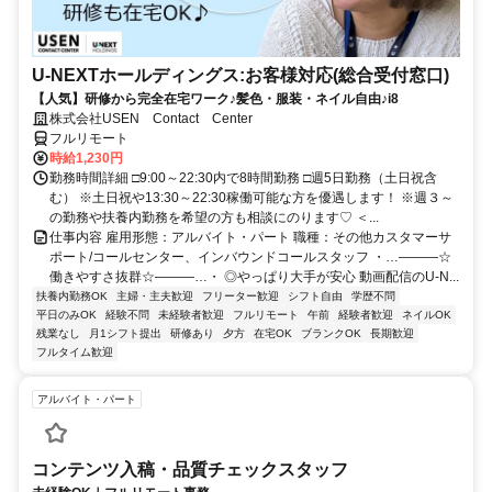
U-NEXTホールディングス:お客様対応(総合受付窓口)
【人気】研修から完全在宅ワーク♪髪色・服装・ネイル自由♪i8
株式会社USEN Contact Center
フルリモート
時給1,230円
勤務時間詳細 □9:00～22:30内で8時間勤務 □週5日勤務（土日祝含
む） ※土日祝や13:30～22:30稼働可能な方を優遇します！ ※週３～
の勤務や扶養内勤務を希望の方も相談にのります♡ ＜...
仕事内容 雇用形態：アルバイト・パート 職種：その他カスタマーサ
ポート/コールセンター、インバウンドコールスタッフ ・…―――☆
働きやすさ抜群☆―――…・ ◎やっぱり大手が安心 動画配信のU-N...
扶養内勤務OK
主婦・主夫歓迎
フリーター歓迎
シフト自由
学歴不問
平日のみOK
経験不問
未経験者歓迎
フルリモート
午前
経験者歓迎
ネイルOK
残業なし
月1シフト提出
研修あり
夕方
在宅OK
ブランクOK
長期歓迎
フルタイム歓迎
アルバイト・パート
コンテンツ入稿・品質チェックスタッフ