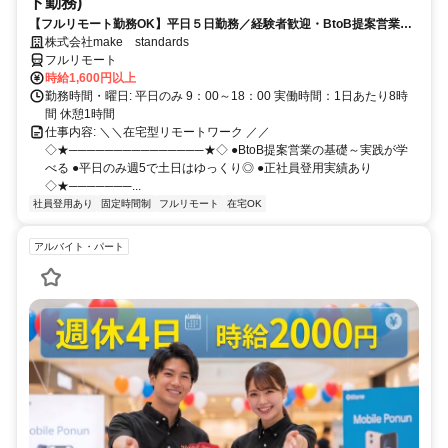
ト勤務)
【フルリモート勤務OK】平日５日勤務／経験者歓迎・BtoB提案営業で
スキルアップ
株式会社make standards
フルリモート
時給1,600円以上
勤務時間・曜日: 平日のみ 9：00～18：00 実働時間：1日あたり8時
間 休憩1時間
仕事内容: ＼＼在宅型リモートワーク ／／
◇★───────────────★◇ ●BtoB提案営業の基礎～実践が学
べる ●平日のみ週5で土日はゆっくり◎ ●正社員登用実績あり
◇★───────...
社員登用あり
固定時間制
フルリモート
在宅OK
アルバイト・パート