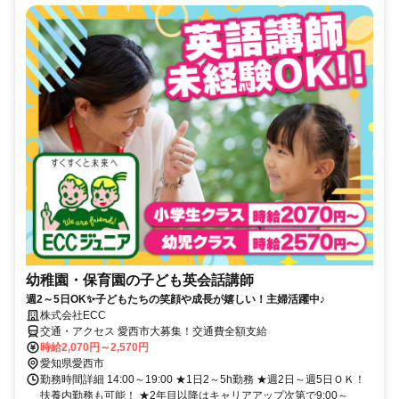
幼稚園・保育園の子ども英会話講師
週2～5日OK✨子どもたちの笑顔や成長が嬉しい！主婦活躍中♪
株式会社ECC
交通・アクセス 愛西市大募集！交通費全額支給
時給2,070円～2,570円
愛知県愛西市
勤務時間詳細 14:00～19:00 ★1日2～5h勤務 ★週2日～週5日ＯＫ！
扶養内勤務も可能！ ★2年目以降はキャリアアップ次第で9:00～