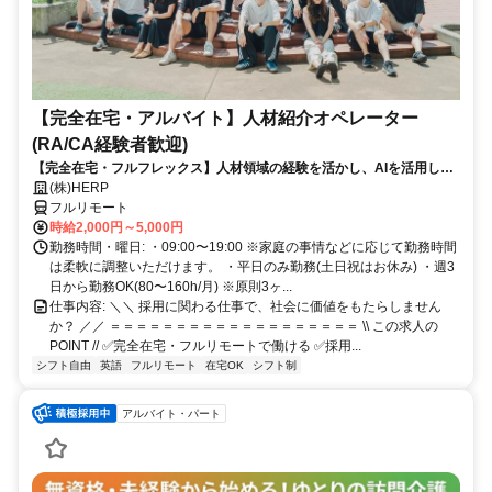
【完全在宅・アルバイト】人材紹介オペレーター
(RA/CA経験者歓迎)
【完全在宅・フルフレックス】人材領域の経験を活かし、AIを活用した
最先端の採用システムに携われる！
(株)HERP
フルリモート
時給2,000円～5,000円
勤務時間・曜日: ・09:00〜19:00 ※家庭の事情などに応じて勤務時間
は柔軟に調整いただけます。 ・平日のみ勤務(土日祝はお休み) ・週3
日から勤務OK(80〜160h/月) ※原則3ヶ...
仕事内容: ＼＼ 採用に関わる仕事で、社会に価値をもたらしません
か？ ／／ ＝＝＝＝＝＝＝＝＝＝＝＝＝＝＝＝＝＝＝ \\ この求人の
POINT // ✅完全在宅・フルリモートで働ける ✅採用...
シフト自由
英語
フルリモート
在宅OK
シフト制
アルバイト・パート