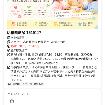
幼稚園教諭/1519117
立南保育園
アクセス: 名鉄尾西線 佐屋駅から徒歩で20分
時給1,200円～1,500円
愛知県愛西市
勤務時間・曜日: 固定時間制 7:30～18:30（実働8時間、休憩60分）
※出勤 7:30～9:30／退勤 16:30～18:30 の間 希望の勤務時間帯は応相
談！毎日、固定の時間帯での勤務にな...
仕事内容: 乳児・幼児の保育業務全般 広い園庭・プール、自然豊かな
環境でのびのびと保育 ※ピアノが苦手でも大丈夫！得意な先生がサ
ポートします。 ※職員の記録物は分担制。事務作業時間は交代で確
保できる...
即日勤務OK
シフト制
昇給あり
アルバイト・パート