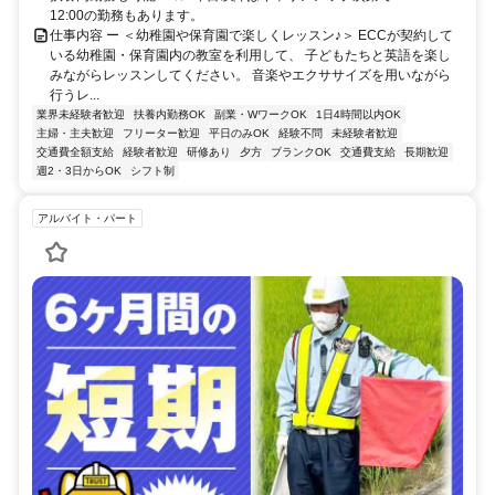
12:00の勤務もあります。
仕事内容 ー ＜幼稚園や保育園で楽しくレッスン♪＞ ECCが契約して
いる幼稚園・保育園内の教室を利用して、 子どもたちと英語を楽し
みながらレッスンしてください。 音楽やエクササイズを用いながら
行うレ...
業界未経験者歓迎
扶養内勤務OK
副業・WワークOK
1日4時間以内OK
主婦・主夫歓迎
フリーター歓迎
平日のみOK
経験不問
未経験者歓迎
交通費全額支給
経験者歓迎
研修あり
夕方
ブランクOK
交通費支給
長期歓迎
週2・3日からOK
シフト制
アルバイト・パート