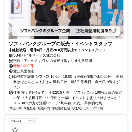
ソフトバンクグループの販売・イベントスタッフ
未経験歓迎！週休4日／月収20.8万円以上✨イベントスタッフ
SBモバイルサービス株式会社
交通・アクセス お住いの最寄り駅より通える範囲
時給2,000円
愛知県愛西市
勤務時間詳細 シフト制 10:00～19:00 （実働8時間／休憩60分） ※ 残
業はほとんどありません 勤務日数：週3日 勤務日：金土日の週末がメ
イン
仕事内容 週休4日で、月収20.8万円！ ソフトバンク100%出資の安定
企業で 大規模採用中！ 仲間と一緒にイベントを盛り上げませんか？
20～30代の方が活躍中✨ （平均年齢 28歳） 具体的な業...
学歴不問
学生歓迎
経験不問
未経験者歓迎
駅近5分以内
シフト制
アルバイト・パート