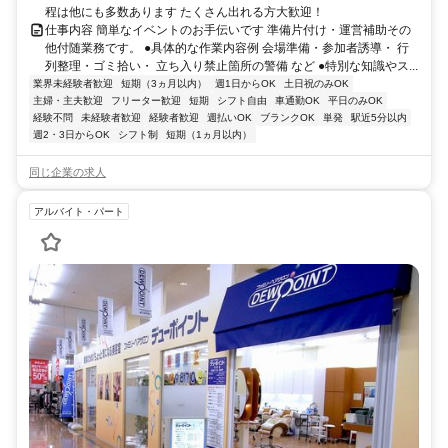
程は他にも多数あります たくさん出れる方大歓迎！
仕事内容 簡単なイベントのお手伝いです 準備片付け・運営補助その
他付随業務です。 ●具体的な作業内容例 会場準備・参加者誘導・ 行
列整理・ゴミ拾い・ 立ち入り禁止箇所の警備 など ●特別な知識やス...
業界未経験者歓迎
短期（3ヵ月以内）
週1日からOK
土日祝のみOK
主婦・主夫歓迎
フリーター歓迎
短期
シフト自由
車通勤OK
平日のみOK
経験不問
未経験者歓迎
経験者歓迎
週払いOK
ブランクOK
単発
駅近5分以内
週2・3日からOK
シフト制
短期（1ヵ月以内）
同じ企業の求人
アルバイト・パート