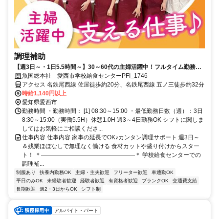
調理補助
【週3日～・1日5.5時間～】30～60代の主婦活躍中！フルタイム勤務積
極採用！調理の資格活かせます
魚国総本社 愛西市学校給食センターPFI_1746
アクセス 名鉄尾西線 佐屋徒歩約20分、名鉄尾西線 五ノ三徒歩約32分
時給1,140円以上
愛知県愛西市
勤務時間 ・勤務時間： [1] 08:30～15:00 ・最低勤務日数（週）：3日
8:30～15:00（実働5.5H）休憩1.0H 週3～4日勤務OK シフトに関しま
してはお気軽にご相談くださ...
仕事内容 仕事内容 家事の延長でOK♪カンタン調理サポート 週3日～
＆残業ほぼなしで無理なく働ける 食材カットや盛り付けからスター
ト！ ＊――――――――――――――――＊ 学校給食センターでの
調理補...
制服あり
扶養内勤務OK
主婦・主夫歓迎
フリーター歓迎
車通勤OK
平日のみOK
未経験者歓迎
経験者歓迎
有資格者歓迎
ブランクOK
交通費支給
長期歓迎
週2・3日からOK
シフト制
アルバイト・パート