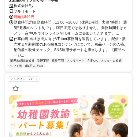
未経験OK｜フルリモート事務
株式会社Fly
フルリモート
時給1,800円
勤務時間詳細 勤務時間：12:00〜20:00（休憩1時間、実働7時間） 週
5日勤務のシフト制です。曜日固定ではありません。 業務時間中はカ
メラ・音声ONでオンラインMTGルームに参加いただきます。 ...
仕事内容 当社は成人向けVTuber事務所を運営しています。配信・販
売する年齢制限のある映像コンテンツについて、商品ページの入稿、
配信前の映像チェック、SNS運用サポートを担当します。 【商品ペ
ージ...
業界未経験者歓迎
学歴不問
経験不問
フルリモート
在宅OK
フルタイム歓迎
シフト制
週4日以上OK
アルバイト・パート