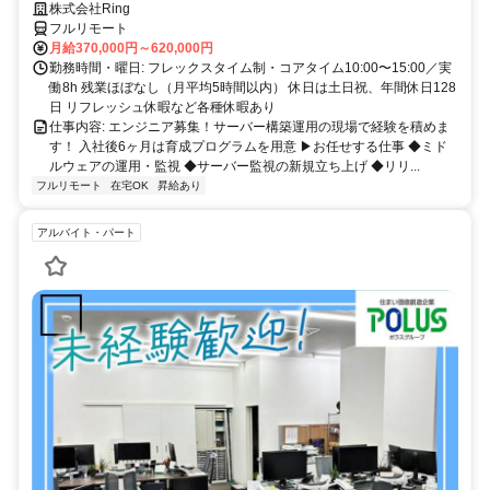
株式会社Ring
フルリモート
月給370,000円～620,000円
勤務時間・曜日: フレックスタイム制・コアタイム10:00〜15:00／実
働8h 残業ほぼなし（月平均5時間以内） 休日は土日祝、年間休日128
日 リフレッシュ休暇など各種休暇あり
仕事内容: エンジニア募集！サーバー構築運用の現場で経験を積めま
す！ 入社後6ヶ月は育成プログラムを用意 ▶お任せする仕事 ◆ミド
ルウェアの運用・監視 ◆サーバー監視の新規立ち上げ ◆リリ...
フルリモート
在宅OK
昇給あり
アルバイト・パート