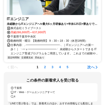
ITエンジニア
未経験からITエンジニアへ✨最大6ヶ月研修あり×年休125日×寮ありで安
心の働きやすさ◎
株式会社ミライブースト
月給286,000円～637,000円
千葉県千葉市中央区
勤務時間・曜日: 【勤務時間】 9：30～18：30（休憩1時間）
仕事内容: ╭━━━━━━━━━━━━╮ ｜ITエンジニアへの第一
歩！｜ ╰━ｖ━━━━━━━━━━╯ 未経験からスタートできる IT
エンジニア育成プログラムをご用意しています。 これまでの経験や...
固定時間制
交通費支給
昇給あり
前へ
次へ
1
2
3
4
5
この条件の新着求人を受け取る
千葉県
IT・Web・ゲームエンジニアすべて
it
「LINEで受け取る」では、新着求人のほか、おすすめ情報なども配信しま