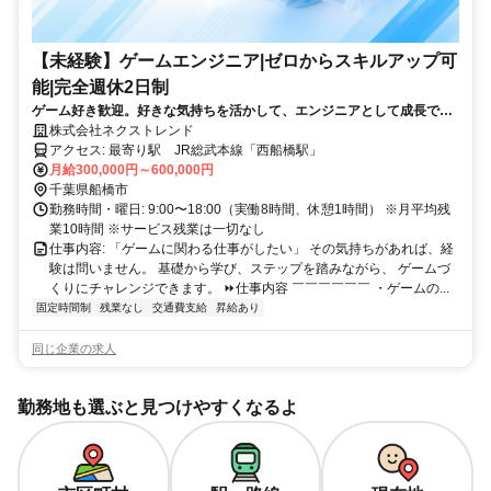
【未経験】ゲームエンジニア|ゼロからスキルアップ可
能|完全週休2日制
ゲーム好き歓迎。好きな気持ちを活かして、エンジニアとして成長でき
る環境です。
株式会社ネクストレンド
アクセス: 最寄り駅 JR総武本線「西船橋駅」
月給300,000円～600,000円
千葉県船橋市
勤務時間・曜日: 9:00〜18:00（実働8時間、休憩1時間） ※月平均残
業10時間 ※サービス残業は一切なし
仕事内容: 「ゲームに関わる仕事がしたい」 その気持ちがあれば、経
験は問いません。 基礎から学び、ステップを踏みながら、 ゲームづ
くりにチャレンジできます。 ⏩仕事内容 ￣￣￣￣￣￣ ・ゲームの...
固定時間制
残業なし
交通費支給
昇給あり
同じ企業の求人
勤務地も選ぶと見つけやすくなるよ