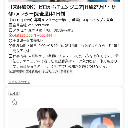
【未経験OK】ゼロからITエンジニア|月給27万円~|研
修+メンター|完全週休2日制
【N1 required】専属メンターと一緒に、着実にスキルアップ／完全未
経験・文系OK／最短5日で内定
合同会社Step Addiction
アクセス: 最寄り駅 JR線「海浜幕張駅」
月給270,000円～500,000円
千葉県千葉市美浜区
勤務時間・曜日: 9:00〜18:00（休憩1時間） ※残業は少なめ。月15時
間以下です。
仕事内容: 未経験からIT業界にチャレンジしたい方を 歓迎します。 最
初は、マニュアルに沿った 確認作業やデータ入力など、 取り組みや
すい業務からスタート。 少しずつITの知識を身につけながら、...
固定時間制
交通費支給
駅近5分以内
昇給あり
同じ企業の求人
正社員