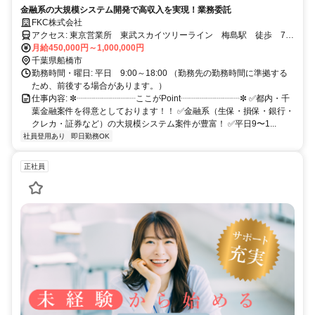
金融系の大規模システム開発で高収入を実現！業務委託
FKC株式会社
アクセス: 東京営業所 東武スカイツリーライン 梅島駅 徒歩 7分
千葉営業所 JR 船橋駅 南口 徒歩9分
月給450,000円～1,000,000円
千葉県船橋市
勤務時間・曜日: 平日 9:00～18:00 （勤務先の勤務時間に準拠する
ため、前後する場合があります。）
仕事内容: ✼┈┈┈┈┈┈┈ここがPoint┈┈┈┈┈┈┈✼ ✅都内・千
葉金融案件を得意としております！！ ✅金融系（生保・損保・銀行・
クレカ・証券など）の大規模システム案件が豊富！ ✅平日9〜1...
社員登用あり
即日勤務OK
正社員