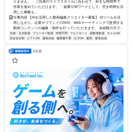
りません。 ・ご自身のライフスタイルに合わせて、好きな時間帯で
作業を進めていただけます。 ・副業やWワークとして、空き時間を活
用した稼働も...
仕事内容 【AIを活用した動画編集クリエイター募集】 AIツールを活
用しながら、企業やブランドのSNS・Webマーケティングで使用する
動画コンテンツの編集・制作を行っていただきます。 未経験の方で...
主婦・主夫歓迎
フリーター歓迎
学歴不問
フルリモート
経験者歓迎
ネイルOK
完全歩合制
ピアスOK
服装自由
履歴書不要
ひげOK
髪型・髪色自由
正社員