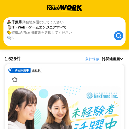
千葉県
勤務地を選択してください
IT・Web・ゲームエンジニアすべて
特徴/給与/雇用形態を選択してください
it
1,626件
条件保存
関連度順
正社員