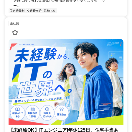
を身に付けられる環境♪ ◎在宅勤務もゆくゆくは可能！ ◇ーーーー
ー...
固定時間制
交通費支給
昇給あり
正社員
【未経験OK】ITエンジニア|年休125日、住宅手当あ