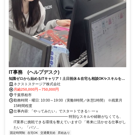
IT事務 (ヘルプデスク)
知識ゼロから始めるITキャリア！土日祝休＆在宅も相談OK✨スキルをつ
けて収入もUP♪
ネクストステージア株式会社
月給250,000円～750,000円
千葉県柏市
勤務時間・曜日: 10:00～19:00（実働8時間／休憩1時間） ※残業月
15時間程度
仕事内容: 「やってみたい」でスタートできる✨ ━ｖ
━━━━━━━━━━━━━━━ 特別なスキルや経験がなくても、
IT業界に挑戦できる環境を整えています◎ 「将来に活かせる仕事がし
たい」 「パソ...
固定時間制
在宅OK
交通費支給
昇給あり