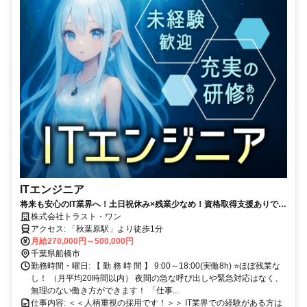
ITエンジニア
将来も安心のIT業界へ！土日祝休み×残業少なめ！資格取得支援ありでキ
ャリアアップも✨働きやすさも成長も叶います◎
株式会社トラスト・ワン
アクセス: 「秋葉原駅」より徒歩1分
月給270,000円～500,000円
千葉県船橋市
勤務時間・曜日: 【 勤 務 時 間 】 9:00～18:00(実働8h) ⭐ほぼ残業な
し！ （月平均20時間以内） 夜間の急な呼び出しや緊急対応はなく、
無理のない働き方ができます！ 「仕事...
仕事内容: ＜＜人柄重視の採用です！＞＞ IT業界での経験がある方は