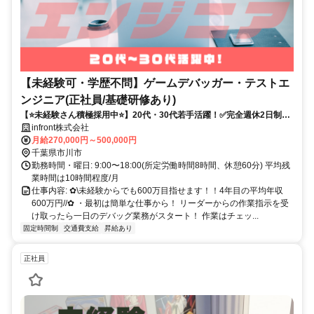
【未経験可・学歴不問】ゲームデバッガー・テストエ
ンジニア(正社員/基礎研修あり)
【⭐️未経験さん積極採用中⭐️】20代・30代若手活躍！✅完全週休2日制✅
年間休日120日
​infront株式会社
月給270,000円～500,000円
千葉県市川市
勤務時間・曜日: 9:00〜18:00(所定労働時間8時間、休憩60分) 平均残
業時間は10時間程度/月
仕事内容: ✿\未経験からでも600万目指せます！！4年目の平均年収
600万円//✿ ・最初は簡単な仕事から！ リーダーからの作業指示を受
け取ったら一日のデバッグ業務がスタート！ 作業はチェッ...
固定時間制
交通費支給
昇給あり
正社員