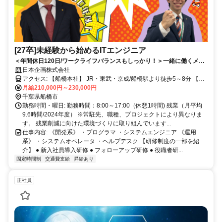
[27卒]未経験から始めるITエンジニア
＜年間休日120日/ワークライフバランスもしっかり！＞一緒に働くメン
バーはほとんど未経験スタート！1から丁寧に教える環境はプロへの近
日本企画株式会社
道！＜設立50年を超える歴史ある会社＞
アクセス: 【船橋本社】 JR・東武・京成/船橋駅より徒歩5～8分 【大
阪支店】 御堂筋線/西中島南方駅、阪急/南方駅より徒歩5分
月給210,000円～230,000円
千葉県船橋市
勤務時間・曜日: 勤務時間：8:00～17:00（休憩1時間) 残業（月平均
9.6時間/2024年度） ※常駐先、職種、プロジェクトにより異なりま
す。 残業削減に向けた環境づくりに取り組んでいます...
仕事内容: 《開発系》 ・プログラマ ・システムエンジニア 《運用
系》 ・システムオペレータ ・ヘルプデスク 【研修制度の一部を紹
介】 ● 新入社員導入研修 ● フォローアップ研修 ● 役職者研...
固定時間制
交通費支給
昇給あり
正社員