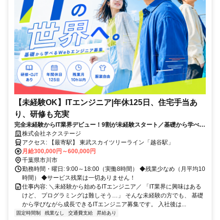
【未経験OK】ITエンジニア|年休125日、住宅手当あ
り、研修も充実
完全未経験からIT業界デビュー！9割が未経験スタート／基礎から学べる
研修充実／年間休日125日／残業少なめ
株式会社ネクステージ
アクセス: 【最寄駅】 東武スカイツリーライン「越谷駅」
月給300,000円～600,000円
千葉県市川市
勤務時間・曜日: 9:00～18:00（実働8時間） ◆残業少なめ（月平均10
時間） ◆サービス残業は一切ありません！
仕事内容: ＼未経験から始めるITエンジニア／ 「IT業界に興味はある
けど、 プログラミングは難しそう…」 そんな未経験の方でも、 基礎
から学びながら成長できるITエンジニア募集です。 入社後は...
固定時間制
残業なし
交通費支給
昇給あり