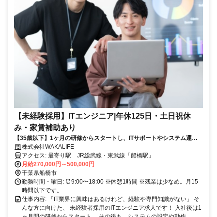
【未経験採用】ITエンジニア|年休125日・土日祝休
み・家賃補助あり
【35歳以下】1ヶ月の研修からスタートし、ITサポートやシステム運用
を通じて段階的にスキルを身につけられる仕事です。
株式会社WAKALIFE
アクセス: 最寄り駅 JR総武線・東武線「船橋駅」
月給270,000円～500,000円
千葉県船橋市
勤務時間・曜日: ⏰9:00〜18:00 ※休憩1時間 ※残業は少なめ。月15
時間以下です。
仕事内容: 「IT業界に興味はあるけれど、経験や専門知識がない」 そ
んな方に向けた、 未経験者採用のITエンジニア求人です！ 入社後は1
ヶ月間の研修からスタート。 その後も、システムの設定や動作...