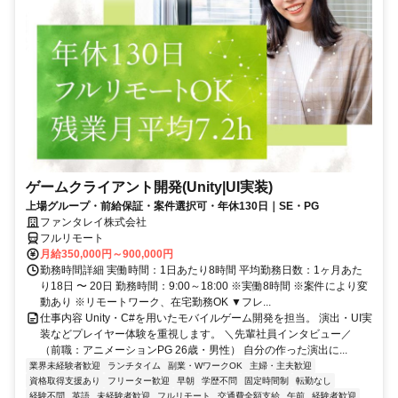
ゲームクライアント開発(Unity|UI実装)
上場グループ・前給保証・案件選択可・年休130日｜SE・PG
ファンタレイ株式会社
フルリモート
月給350,000円～900,000円
勤務時間詳細 実働時間：1日あたり8時間 平均勤務日数：1ヶ月あた
り18日 〜 20日 勤務時間：9:00～18:00 ※実働8時間 ※案件により変
動あり ※リモートワーク、在宅勤務OK ▼フレ...
仕事内容 Unity・C#を用いたモバイルゲーム開発を担当。 演出・UI実
装などプレイヤー体験を重視します。 ＼先輩社員インタビュー／
（前職：アニメーションPG 26歳・男性） 自分の作った演出に...
業界未経験者歓迎
ランチタイム
副業・WワークOK
主婦・主夫歓迎
資格取得支援あり
フリーター歓迎
早朝
学歴不問
固定時間制
転勤なし
経験不問
英語
未経験者歓迎
フルリモート
交通費全額支給
午前
経験者歓迎