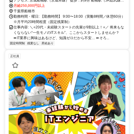
アクセス: 京成船橋駅（京成本線） 徒歩：約9分 船橋駅（JR総武線／
東武アーバンパークライン） 徒歩：約10分
月給250,000円以上
千葉県船橋市
勤務時間・曜日: 【勤務時間】 9:00〜18:00（実働8時間／休憩60分）
※月平均20時間程度（固定残業制）
仕事内容: ＼⭐️20代・未経験スタートの先輩が9割以上！⭐️／ 将来もな
くならない“一生モノのITスキル”、ここからスタートしませんか？
⏩IT業界に興味はあるけど、知識ゼロだから不安… ⏩そろ...
固定時間制
残業なし
昇給あり
正社員