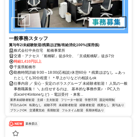
一般事務スタッフ
賞与年2/未経験歓迎/残業ほぼ無/有給消化100%(採用係)
株式会社中央住宅 船橋事業所
交通・アクセス 「船橋駅」徒歩9分、「京成船橋駅」徒歩7分
時給1,410円以上
千葉県船橋市
勤務時間詳細 9:00～18:00(応相談) 休憩60分 ＊残業ほぼなし →あっ
たとしても30分程度！ ＊早上がりなどの相談もok
仕事内容 ／ 安心・安定のポラスグループ 未経験者歓迎！ 人気の一般
事務職募集！ ＼ お任せするのは、 基本的な事務作業♪ ・PC入力
(ExcelやKintoneなど) ・電話受付 ・来客...
業界未経験者歓迎
主婦・主夫歓迎
フリーター歓迎
学歴不問
固定時間制
平日のみOK
転勤なし
経験不問
未経験者歓迎
経験者歓迎
残業なし
賞与あり
ブランクOK
交通費支給
長期歓迎
フルタイム歓迎
長期休暇あり
業務委託