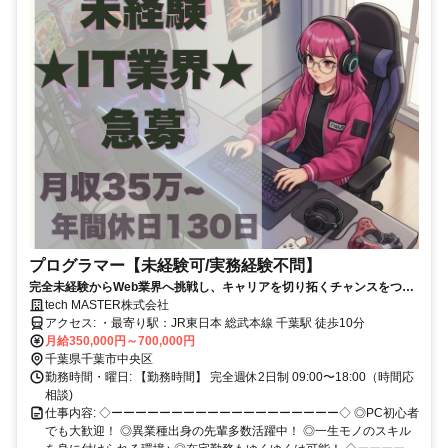
プログラマー【未経験可/実務経験不問】
完全未経験からWeb業界へ挑戦し、キャリアを切り拓くチャンスをつか
みませんか。
tech MASTER株式会社
アクセス: ・最寄り駅：JR東日本 総武本線 千葉駅 徒歩10分
月給350,000円～700,000円
千葉県千葉市中央区
勤務時間・曜日: 【勤務時間】 完全週休2日制 09:00〜18:00（時間応
相談)
仕事内容: ◇ーーーーーーーーーーーーーーーーーーー◇ ◎PC初心者
でも大歓迎！ ◎異業種出身の先輩多数活躍中！ ◎一生モノのスキル