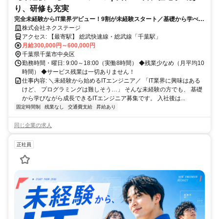
り、研修も充実
完全未経験からIT業界デビュー！9割が未経験スタート／基礎から学べる
研修充実／年間休日125日／残業少なめ
株式会社ネクステージ
アクセス: 【最寄駅】 総武快速線・総武線「千葉駅」
月給300,000円～600,000円
千葉県千葉市中央区
勤務時間・曜日: 9:00～18:00（実働8時間） ◆残業少なめ（月平均10
時間） ◆サービス残業は一切ありません！
仕事内容: ＼未経験から始めるITエンジニア／ 「IT業界に興味はある
けど、 プログラミングは難しそう…」 そんな未経験の方でも、 基礎
から学びながら成長できるITエンジニア募集です。 入社後は...
固定時間制
残業なし
交通費支給
昇給あり
同じ企業の求人
正社員