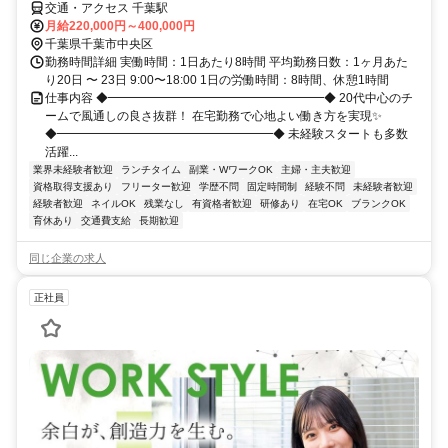
交通・アクセス 千葉駅
月給220,000円～400,000円
千葉県千葉市中央区
勤務時間詳細 実働時間：1日あたり8時間 平均勤務日数：1ヶ月あた
り20日 〜 23日 9:00〜18:00 1日の労働時間：8時間、休憩1時間
仕事内容 ◆━━━━━━━━━━━━━━━━━━◆ 20代中心のチ
ームで風通しの良さ抜群！ 在宅勤務で心地よい働き方を実現✨️
◆━━━━━━━━━━━━━━━━━━◆ 未経験スタートも多数
活躍...
業界未経験者歓迎
ランチタイム
副業・WワークOK
主婦・主夫歓迎
資格取得支援あり
フリーター歓迎
学歴不問
固定時間制
経験不問
未経験者歓迎
経験者歓迎
ネイルOK
残業なし
有資格者歓迎
研修あり
在宅OK
ブランクOK
育休あり
交通費支給
長期歓迎
同じ企業の求人
正社員