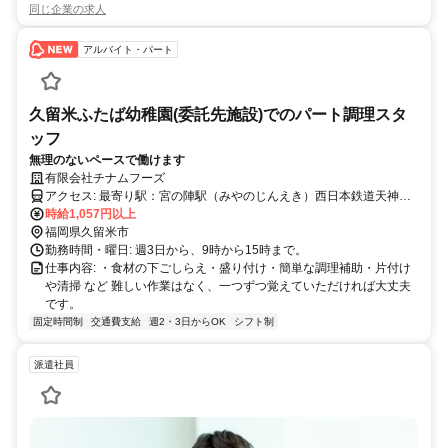
同じ企業の求人
アルバイト・パート
久留米ふたば幼稚園(委託先施設)でのパート調理スタ
ッフ
無理のないペースで働けます
有限会社チナムフーズ
アクセス: 最寄り駅：宮の陣駅（みやのじんえき）西日本鉄道天神大
牟田線・甘木線
時給1,057円以上
福岡県久留米市
勤務時間・曜日: 週3日から、9時から15時まで。
仕事内容: ・食材の下ごしらえ・盛り付け・簡単な調理補助・片付け
や清掃 など 難しい作業はなく、一つずつ覚えていただければ大丈夫
です。
固定時間制
交通費支給
週2・3日からOK
シフト制
派遣社員