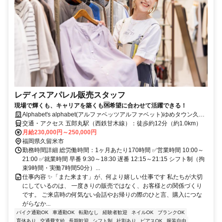
レディスアパレル販売スタッフ
現場で輝くも、キャリアを築くも🆗希望に合わせて活躍できる！
Alphabet's alphabet(アルファベッツアルファベット)ゆめタウン久留
米店
交通・アクセス 五郎丸駅（西鉄甘木線）：徒歩約12分（約1.0km）
月給230,000円～250,000円
福岡県久留米市
勤務時間詳細 総労働時間：1ヶ月あたり170時間 ✅営業時間 10:00～
21:00 ✅就業時間 早番 9:30～18:30 遅番 12:15～21:15 シフト制（拘
束9時間・実働7時間50分）...
仕事内容 ✨「また来ます」が、何より嬉しい仕事です 私たちが大切
にしているのは、 一度きりの販売ではなく、お客様との関係づくり
です。 ご来店時の何気ない会話やお帰りの際のひと言、購入につな
がらなか...
バイク通勤OK
車通勤OK
転勤なし
経験者歓迎
ネイルOK
ブランクOK
育休あり
交通費支給
長期歓迎
シフト制
社割あり
ピアスOK
服装自由