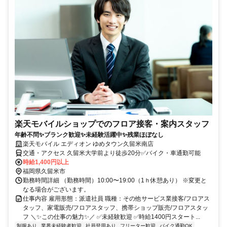
楽天モバイルショップでのフロア接客・案内スタッフ
年齢不問✨ブランク歓迎✨未経験活躍中✨残業ほぼなし
楽天モバイル エディオン ゆめタウン久留米南店
交通・アクセス 久留米大学前より徒歩20分✅バイク・車通勤可能
時給1,400円以上
福岡県久留米市
勤務時間詳細 （勤務時間）10:00〜19:00（1ｈ休憩あり） ※変更と
なる場合がございます。
仕事内容 雇用形態：派遣社員 職種：その他サービス業接客/フロアス
タッフ、家電販売/フロアスタッフ、携帯ショップ販売/フロアスタッ
フ ＼✨この仕事の魅力✨／ ✅未経験歓迎 ✅時給1400円スタート...
制服あり
業界未経験者歓迎
社員登用あり
フリーター歓迎
バイク通勤OK