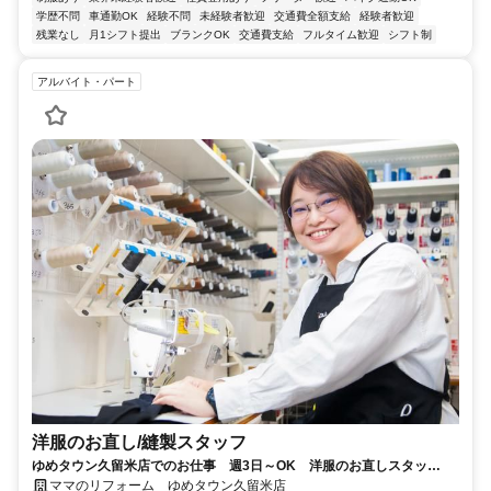
学歴不問
車通勤OK
経験不問
未経験者歓迎
交通費全額支給
経験者歓迎
残業なし
月1シフト提出
ブランクOK
交通費支給
フルタイム歓迎
シフト制
アルバイト・パート
洋服のお直し/縫製スタッフ
ゆめタウン久留米店でのお仕事 週3日～OK 洋服のお直しスタッ
フ！ 遅番出来る方歓迎します♪
ママのリフォーム ゆめタウン久留米店