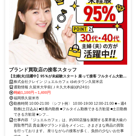
ブランド買取店の接客スタッフ
【主婦(夫)活躍中】95％が未経験スタート 座って接客 フルタイム大歓迎
データ入力あり
株式会社クレイン ジュエルカフェ ゆめタウン久留米店
通勤情報 久留米大学前(ＪＲ久大本線)(約24分)
時給1,100円～1,400円
福岡県久留米市
勤務時間 10:00-21:00 〈シフト例〉 10:00-19:00 12:00-21:00 ■～週4
勤務(土日込み) ■扶養内勤務 ■フルタイム勤務できる方歓迎 ■土日勤務
できる方歓迎 ■シフ...
仕事内容 「ジュエルカフェ」は、約300店舗を展開する業界最大級の
買取専門店 貴金属やブランド品をメインに、さまざまな商品の買取
を行っております。 座りながらの接客が多く、負担の少ないお仕事