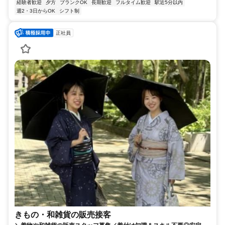
経験者歓迎
夕方
ブランクOK
長期歓迎
フルタイム歓迎
駅近5分以内
週2・3日からOK
シフト制
正社員
きもの・和雑貨の販売接客