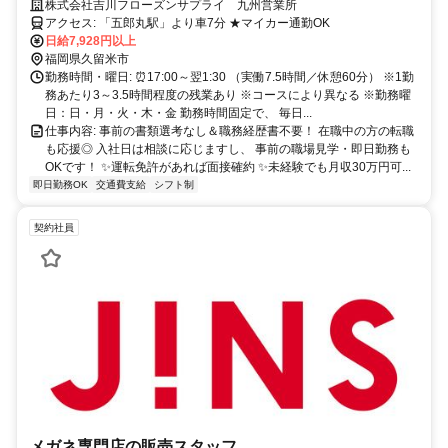
完全週休2日制✨ドラレコ搭載／手積み・手降ろしナシで負担が少ない
株式会社吉川フローズンサプライ 九州営業所
アクセス: 「五郎丸駅」より車7分 ★マイカー通勤OK
日給7,928円以上
福岡県久留米市
勤務時間・曜日: ⏰17:00～翌1:30 （実働7.5時間／休憩60分） ※1勤
務あたり3～3.5時間程度の残業あり ※コースにより異なる ※勤務曜
日：日・月・火・木・金 勤務時間固定で、 毎日...
仕事内容: 事前の書類選考なし＆職務経歴書不要！ 在職中の方の転職
も応援◎ 入社日は相談に応じますし、 事前の職場見学・即日勤務も
OKです！ ✨運転免許があれば面接確約 ✨未経験でも月収30万円可...
即日勤務OK
交通費支給
シフト制
契約社員
メガネ専門店の販売スタッフ