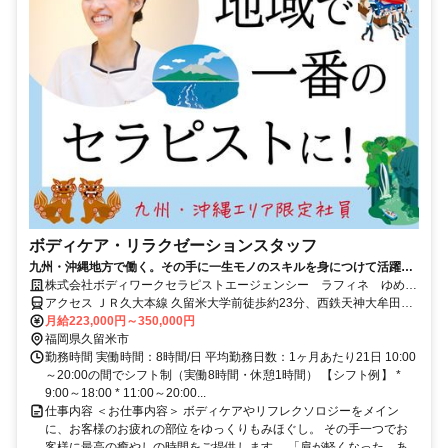
ボディケア・リラクゼーションスタッフ
九州・沖縄地方で働く。その手に一生モノのスキルを身につけて活躍し
てみませんか。
株式会社ボディワークセラピストエージェンシー ラフィネ ゆめタ
ウン久留米店
アクセス ＪＲ久大本線 久留米大学前徒歩約23分、西鉄天神大牟田線
宮の陣徒歩約24分、西鉄甘木線 宮の陣徒歩約24分 最寄駅：久留米大
月給223,000円～350,000円
学前駅
福岡県久留米市
勤務時間 実働時間：8時間/日 平均勤務日数：1ヶ月あたり21日 10:00
～20:00の間でシフト制（実働8時間・休憩1時間） 【シフト例】 *
9:00～18:00 * 11:00～20:00...
仕事内容 ＜お仕事内容＞ ボディケアやリフレクソロジーをメイン
に、お客様のお疲れの部位をゆっくりもみほぐし。 その手一つでお
客様に最高の癒やしの時間をご提供します。 「肩が軽くなった。あ