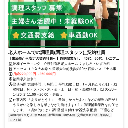
老人ホームでの調理員(調理スタッフ)_契約社員
【未経験から安定の契約社員へ】原則残業なし！40代、50代、シニア活
躍中！調理師免許がなくてもOK♪
昭和イーティング 介護付有料老人ホーム くましろ・いずみ館
アクセス ＪＲ久大本線 久留米大学前徒歩約19分 西鉄バス 「土木事務
所前」バス停より徒歩3分
月給220,000円～250,000円
福岡県久留米市
勤務時間 実働時間：8時間/日 平均勤務日数：1ヶ月あたり23日 ・勤
務曜日：月・火・水・木・金・土・日・祝 ・勤務時間： [1] 05:30～
14:30 [2] 11:00～20:00 ・最低...
仕事内容 「ありがとう！」「美味しかったよ♪」などの感謝の声が！
やりがいと楽しみを感じながら働けます♪ 主に調理補助業務をお任せ
します。 ＜具体的には＞ 調 理 盛り付け 食器洗浄 配膳・下膳など ...
資格取得支援あり
学歴不問
車通勤OK
経験不問
交通費全額支給
育休あり
シフト制