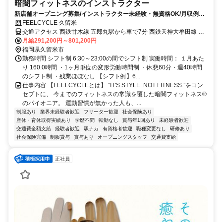
暗闇フィットネスのインストラクター
新店舗オープニング募集/インストラクター未経験・無資格OK/月収例35
万円/早番13時半退勤でプライベート充実
FEELCYCLE 久留米
交通アクセス 西鉄甘木線 五郎丸駅から車で7分 西鉄天神大牟田線 宮
の陣駅から車で8分 西鉄甘木線 宮の陣駅から車で8分
月給291,200円～801,200円
福岡県久留米市
勤務時間 シフト制 6:30～23:00の間でシフト制 実働時間： １月あた
り 160.0時間 ・1ヶ月単位の変形労働時間制 ・休憩60分・週40時間
のシフト制 ・残業ほぼなし 【シフト例】6...
仕事内容 【FEELCYCLEとは】 “IT'S STYLE. NOT FITNESS.”をコン
セプトに、 今までのフィットネスの常識を覆した暗闇フィットネス®
のパイオニア。 運動習慣が無かった人も、...
制服あり
業界未経験者歓迎
フリーター歓迎
社会保険あり
産休・育休取得実績あり
学歴不問
転勤なし
賞与年1回あり
未経験者歓迎
交通費全額支給
経験者歓迎
駅ナカ
有資格者歓迎
職種変更なし
研修あり
社会保険完備
制服貸与
賞与あり
オープニングスタッフ
交通費支給
正社員