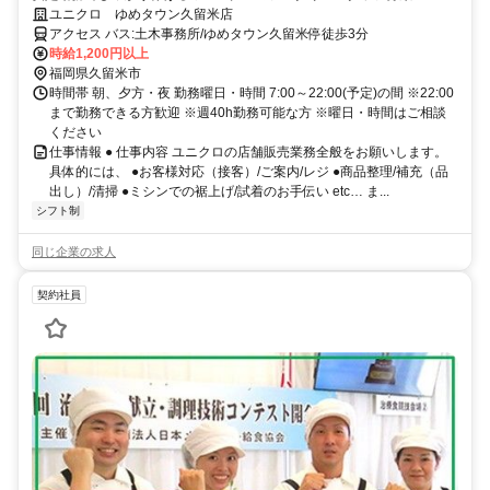
ユニクロ ゆめタウン久留米店
アクセス バス:土木事務所/ゆめタウン久留米停徒歩3分
時給1,200円以上
福岡県久留米市
時間帯 朝、夕方・夜 勤務曜日・時間 7:00～22:00(予定)の間 ※22:00
まで勤務できる方歓迎 ※週40h勤務可能な方 ※曜日・時間はご相談
ください
仕事情報 ● 仕事内容 ユニクロの店舗販売業務全般をお願いします。
具体的には、 ●お客様対応（接客）/ご案内/レジ ●商品整理/補充（品
出し）/清掃 ●ミシンでの裾上げ/試着のお手伝い etc… ま...
シフト制
同じ企業の求人
契約社員