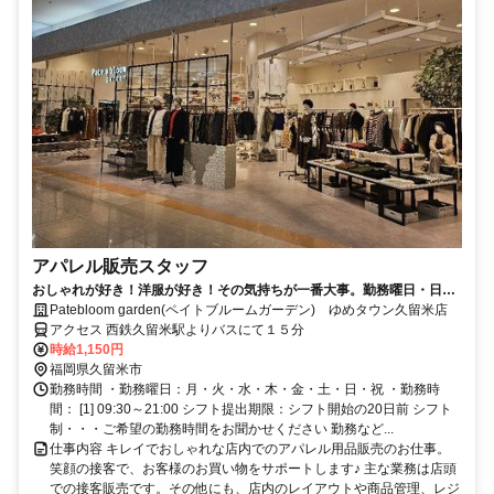
アパレル販売スタッフ
おしゃれが好き！洋服が好き！その気持ちが一番大事。勤務曜日・日数
の相談に乗ります♪
Patebloom garden(ペイトブルームガーデン) ゆめタウン久留米店
アクセス 西鉄久留米駅よりバスにて１５分
時給1,150円
福岡県久留米市
勤務時間 ・勤務曜日：月・火・水・木・金・土・日・祝 ・勤務時
間： [1] 09:30～21:00 シフト提出期限：シフト開始の20日前 シフト
制・・・ご希望の勤務時間をお聞かせください 勤務など...
仕事内容 キレイでおしゃれな店内でのアパレル用品販売のお仕事。
笑顔の接客で、お客様のお買い物をサポートします♪ 主な業務は店頭
での接客販売です。その他にも、店内のレイアウトや商品管理、レジ