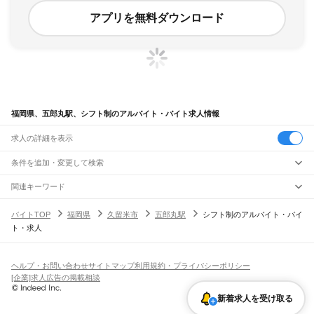
アプリを無料ダウンロード
福岡県、五郎丸駅、シフト制のアルバイト・バイト求人情報
求人の詳細を表示
条件を追加・変更して検索
市区町村を追加・変更
関連キーワード
完全在宅ワーク 全国
シール貼り 在宅
現在地周辺
ガチャガチャ
犬カフェ
福岡県
駅を追加・変更
バイトTOP
福岡県
久留米市
五郎丸駅
シフト制のアルバイト・バイ
福岡県
すべて
ト・求人
北九州市
すべて
職種を追加・変更
JR山陽本線(岩国～門司)
門司区
若松区
戸畑区
小倉北区
小倉南区
八幡東区
八幡西区
門司駅
飲食・フードサービス
福岡市
すべて
特徴を追加・変更
飲食・フードサービス
すべて
ヘルプ・お問い合わせ
サイトマップ
利用規約・プライバシーポリシー
JR博多南線
東区
博多区
中央区
南区
西区
城南区
早良区
ホールスタッフ
キッチンスタッフ
皿洗い・洗い場
精肉・鮮魚加工
給食調理
人気
[企業]求人広告の掲載相談
博多駅
博多南駅
雇用形態を追加・変更
パン屋（ベーカリー）
フードカウンター販売員
バー（BAR）・バーテンダー
大牟田市
久留米市
直方市
飯塚市
田川市
柳川市
八女市
筑後市
大川市
行橋市
日払いOK
高校生歓迎
学生歓迎
深夜の仕事
髪型・髪色自由
ひげOK
ネイルOK
飲食店補助（開店・閉店準備）
飲食店（店長・マネージャー）
新着求人を受け取る
JR鹿児島本線(下関・門司港～博多)
豊前市
中間市
小郡市
筑紫野市
春日市
大野城市
宗像市
太宰府市
古賀市
福津市
ピアスOK
アルバイト・パート
履歴書不要
オープニングスタッフ
留学生・外国人活躍中
都道府県を変更
営業・販売
門司港駅
小森江駅
門司駅
小倉駅
西小倉駅
九州工大前駅
戸畑駅
枝光駅
うきは市
宮若市
嘉麻市
朝倉市
みやま市
糸島市
那珂川市
糟屋郡
遠賀郡
鞍手郡
勤務期間
正社員