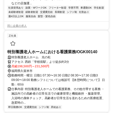
などの店舗運...
社員登用あり
副業・WワークOK
フリーター歓迎
学歴不問
車通勤OK
学生歓迎
未経験者歓迎
経験者歓迎
交通費支給
長期歓迎
シフト制
社割あり
週4日以上OK
服装自由
髪型・髪色自由
同じ企業の求人
正社員
特別養護老人ホームにおける看護業務/OGK00140
特別養護老人ホーム 光の杜
アクセス: 西鉄「学校前駅」より徒歩約3分
月給198,500円～231,500円
福岡県久留米市
勤務時間・曜日: 日勤1 07:30〜16:30 日勤2 08:30〜17:30 日勤3
09:00〜18:00 勤務シフトについては相談可 【休憩時間について】 日
勤：60分
仕事内容: 特別養護老人ホームでの看護業務、その他付帯する業務 ・
施設内での高齢者の日常生活での健康管理と機能維持 ・服薬管理、
入浴時の身体チェック、高齢者が日常生活を送れるための医療処置、
急変時の...
即日勤務OK
交通費支給
シフト制
昇給あり