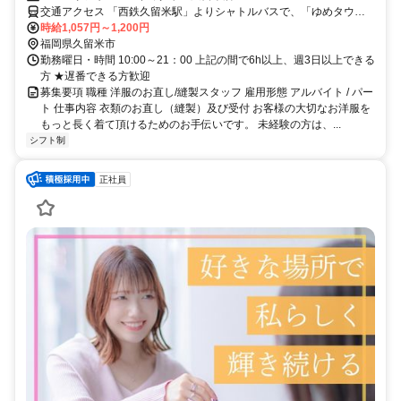
交通アクセス 「西鉄久留米駅」よりシャトルバスで、「ゆめタウン
久留米バス停」下車すぐ
時給1,057円～1,200円
福岡県久留米市
勤務曜日・時間 10:00～21：00 上記の間で6h以上、週3日以上できる
方 ★遅番できる方歓迎
募集要項 職種 洋服のお直し/縫製スタッフ 雇用形態 アルバイト / パー
ト 仕事内容 衣類のお直し（縫製）及び受付 お客様の大切なお洋服を
もっと長く着て頂けるためのお手伝いです。 未経験の方は、...
シフト制
正社員