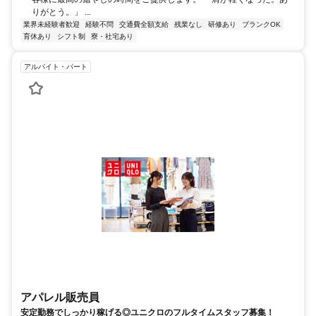
りがとう。」 ...
業界未経験者歓迎
経験不問
交通費全額支給
残業なし
研修あり
ブランクOK
育休あり
シフト制
寮・社宅あり
アルバイト・パート
アパレル販売員
安定勤務でしっかり稼げる◎ユニクロのフルタイムスタッフ募集！