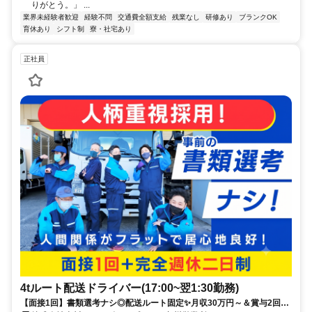
りがとう。」 ...
業界未経験者歓迎
経験不問
交通費全額支給
残業なし
研修あり
ブランクOK
育休あり
シフト制
寮・社宅あり
正社員
4tルート配送ドライバー(17:00~翌1:30勤務)
【面接1回】書類選考ナシ◎配送ルート固定✨月収30万円～＆賞与2回✨