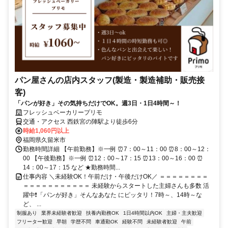
パン屋さんの店内スタッフ(製造・製造補助・販売接
客)
「パンが好き」その気持ちだけでOK。週3日・1日4時間～！
フレッシュベーカリープリモ
交通・アクセス 西鉄宮の陣駅より徒歩6分
時給1,060円以上
福岡県久留米市
勤務時間詳細 【午前勤務】※一例 ⏰7：00～11：00 ⏰8：00～12：
00 【午後勤務】※一例 ⏰12：00～17：15 ⏰13：00～16：00 ⏰
14：00～17：15 など ★勤務時間...
仕事内容 ＼未経験OK！午前だけ・午後だけOK／ ＝＝＝＝＝＝＝＝
＝＝＝＝＝＝＝＝＝＝＝ 未経験からスタートした主婦さんも多数 活
躍中❗「パンが好き」そんなあなた にピッタリ！7時～、14時～な
ど、 ...
制服あり
業界未経験者歓迎
扶養内勤務OK
1日4時間以内OK
主婦・主夫歓迎
フリーター歓迎
早朝
学歴不問
車通勤OK
経験不問
未経験者歓迎
午前