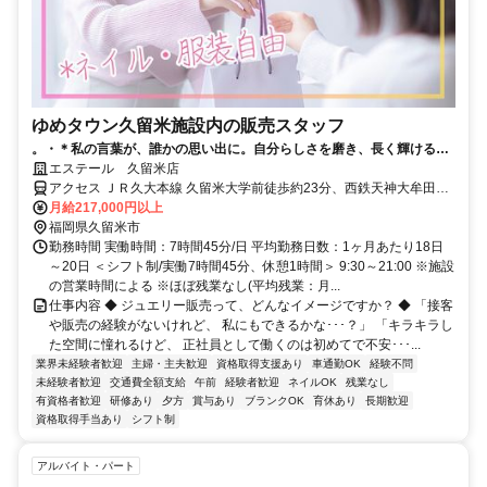
ゆめタウン久留米施設内の販売スタッフ
。・＊私の言葉が、誰かの思い出に。自分らしさを磨き、長く輝ける場
所＊・。／事務からのキャリアチェンジなど販売未経験の先輩多数／20
エステール 久留米店
代・30代・40代の女性が活躍中／ほぼ残業なし／月10日休み／車通勤
アクセス ＪＲ久大本線 久留米大学前徒歩約23分、西鉄天神大牟田線
OK／ネイル・服装自由
宮の陣徒歩約24分、西鉄甘木線 宮の陣徒歩約24分 西鉄バス・ゆめタ
月給217,000円以上
ウン停 前
福岡県久留米市
勤務時間 実働時間：7時間45分/日 平均勤務日数：1ヶ月あたり18日
～20日 ＜シフト制/実働7時間45分、休憩1時間＞ 9:30～21:00 ※施設
の営業時間による ※ほぼ残業なし(平均残業：月...
仕事内容 ◆ ジュエリー販売って、どんなイメージですか？ ◆ 「接客
や販売の経験がないけれど、 私にもできるかな･･･？」 「キラキラし
た空間に憧れるけど、 正社員として働くのは初めてで不安･･･...
業界未経験者歓迎
主婦・主夫歓迎
資格取得支援あり
車通勤OK
経験不問
未経験者歓迎
交通費全額支給
午前
経験者歓迎
ネイルOK
残業なし
有資格者歓迎
研修あり
夕方
賞与あり
ブランクOK
育休あり
長期歓迎
資格取得手当あり
シフト制
アルバイト・パート