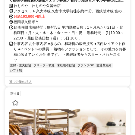
＼着物や和雑貨の販売スタッフ募集／着付け知識＆スキル不要◎安定し
て働きたい方におススメ★
わものや わものや久留米店
アクセス ＪＲ久大本線 久留米大学前徒歩約25分、西鉄甘木線 宮の陣
徒歩約27分、西鉄天神大牟田線 宮の陣徒歩約27分 甘木線「五郎丸
月給193,600円以上
駅」から徒歩16分
福岡県久留米市
勤務時間 実働時間：8時間/日 平均勤務日数：1ヶ月あたり21日 ・勤
務曜日：月・火・水・木・金・土・日・祝 ・勤務時間： [1] 10:00～
22:00 ・最低勤務日数（週）：5日 10:0...
仕事内容 お仕事内容 ●きもの、和雑貨の販売接客 ●店内レイアウト作
り ●イベントへの動員 ・着物をファッションとして、その魅力をお客
様に伝えていくお仕 事です。 ・未経験者からスタートされたスタ
ッ...
主婦・主夫歓迎
フリーター歓迎
未経験者歓迎
ブランクOK
交通費支給
シフト制
同じ企業の求人
正社員