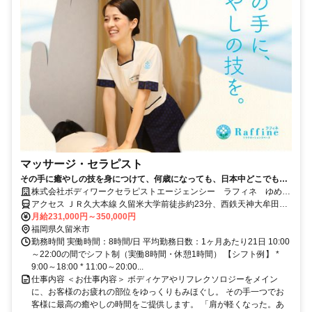
マッサージ・セラピスト
その手に癒やしの技を身につけて、何歳になっても、日本中どこでも働
けるセラピストの第一歩を踏み出しませんか。
株式会社ボディワークセラピストエージェンシー ラフィネ ゆめタ
ウン久留米店
アクセス ＪＲ久大本線 久留米大学前徒歩約23分、西鉄天神大牟田線
宮の陣徒歩約24分、西鉄甘木線 宮の陣徒歩約24分 最寄駅：久留米大
月給231,000円～350,000円
学前駅
福岡県久留米市
勤務時間 実働時間：8時間/日 平均勤務日数：1ヶ月あたり21日 10:00
～22:00の間でシフト制（実働8時間・休憩1時間） 【シフト例】 *
9:00～18:00 * 11:00～20:00...
仕事内容 ＜お仕事内容＞ ボディケアやリフレクソロジーをメイン
に、お客様のお疲れの部位をゆっくりもみほぐし。 その手一つでお
客様に最高の癒やしの時間をご提供します。 「肩が軽くなった。あ