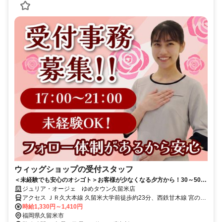
ウィッグショップの受付スタッフ
＜未経験でも安心のオシゴト＞お客様が少なくなる夕方から！30～50代
女性活躍中の落ち着いた環境です！
ジュリア・オージェ ゆめタウン久留米店
アクセス ＪＲ久大本線 久留米大学前徒歩約23分、西鉄甘木線 宮の陣
徒歩約24分、西鉄天神大牟田線 宮の陣徒歩約24分 電車・バスでのア
時給1,330円～1,410円
クセス:「西鉄久留米」駅より西鉄バス「ゆめタウン久留米」行き乗
福岡県久留米市