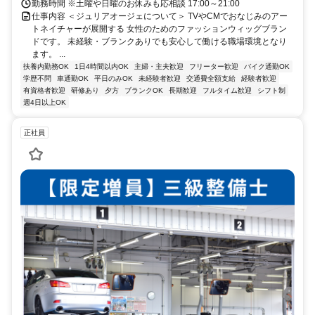
車で約10分
勤務時間 ※土曜や日曜のお休みも応相談 17:00～21:00
仕事内容 ＜ジュリアオージェについて＞ TVやCMでおなじみのアー
トネイチャーが展開する 女性のためのファッションウィッグブラン
ドです。 未経験・ブランクありでも安心して働ける職場環境となり
ます。 ...
扶養内勤務OK
1日4時間以内OK
主婦・主夫歓迎
フリーター歓迎
バイク通勤OK
学歴不問
車通勤OK
平日のみOK
未経験者歓迎
交通費全額支給
経験者歓迎
有資格者歓迎
研修あり
夕方
ブランクOK
長期歓迎
フルタイム歓迎
シフト制
週4日以上OK
正社員