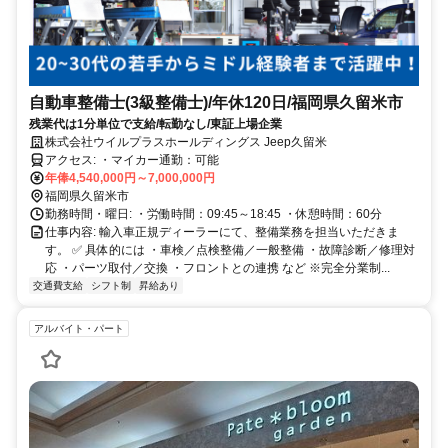
自動車整備士(3級整備士)/年休120日/福岡県久留米市
残業代は1分単位で支給/転勤なし/東証上場企業
株式会社ウイルプラスホールディングス Jeep久留米
アクセス: ・マイカー通勤：可能
年俸4,540,000円～7,000,000円
福岡県久留米市
勤務時間・曜日: ・労働時間：09:45～18:45 ・休憩時間：60分
仕事内容: 輸入車正規ディーラーにて、整備業務を担当いただきま
す。 ✅ 具体的には ・車検／点検整備／一般整備 ・故障診断／修理対
応 ・パーツ取付／交換 ・フロントとの連携 など ※完全分業制...
交通費支給
シフト制
昇給あり
アルバイト・パート