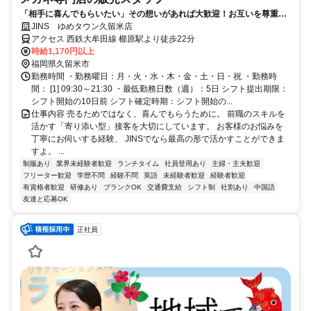
「相手に喜んでもらいたい」その想いがあれば大歓迎！お互いを尊重し
あう優しい仲間に囲まれて、心から笑える毎日へ。
JINS ゆめタウン久留米店
アクセス 西鉄大牟田線 櫛原駅より徒歩22分
時給1,170円以上
福岡県久留米市
勤務時間 ・勤務曜日：月・火・水・木・金・土・日・祝 ・勤務時
間： [1] 09:30～21:30 ・最低勤務日数（週）：5日 シフト提出期限：
シフト開始の10日前 シフト確定時期：シフト開始の...
仕事内容 売るためではなく、喜んでもらうために。 前職のスキルを
活かす「寄り添い型」接客を大切にしています。 お客様のお悩みを
丁寧にお伺いする経験、 JINSでなら最高の形で活かすことができま
すよ。 ...
制服あり
業界未経験者歓迎
ランチタイム
社員登用あり
主婦・主夫歓迎
フリーター歓迎
学歴不問
経験不問
英語
未経験者歓迎
経験者歓迎
有資格者歓迎
研修あり
ブランクOK
交通費支給
シフト制
社割あり
中国語
友達と応募OK
正社員