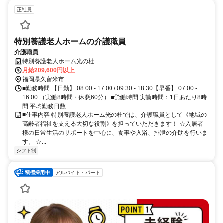
正社員
特別養護老人ホームの介護職員
介護職員
特別養護老人ホーム光の杜
月給209,600円以上
福岡県久留米市
■勤務時間 【日勤】 08:00 - 17:00 / 09:30 - 18:30【早番】 07:00 -
16:00 （実働8時間・休憩60分） ■労働時間 実働時間：1日あたり8時
間 平均勤務日数...
■仕事内容 特別養護老人ホーム光の杜では、介護職員として《地域の
高齢者福祉を支える大切な役割》を担っていただきます！ ☆入居者
様の日常生活のサポートを中心に、食事や入浴、排泄の介助を行いま
す。 ☆...
シフト制
アルバイト・パート