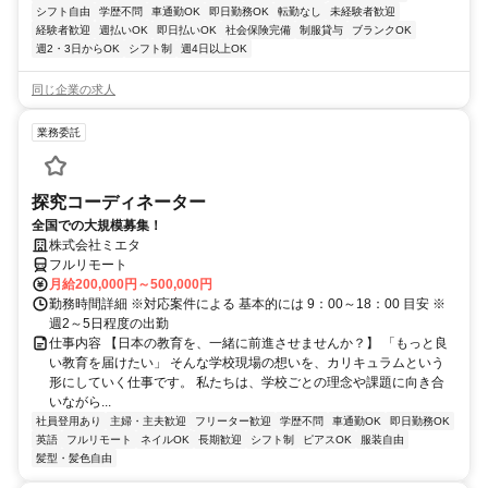
シフト自由
学歴不問
車通勤OK
即日勤務OK
転勤なし
未経験者歓迎
経験者歓迎
週払いOK
即日払いOK
社会保険完備
制服貸与
ブランクOK
週2・3日からOK
シフト制
週4日以上OK
同じ企業の求人
業務委託
探究コーディネーター
全国での大規模募集！
株式会社ミエタ
フルリモート
月給200,000円～500,000円
勤務時間詳細 ※対応案件による 基本的には 9：00～18：00 目安 ※
週2～5日程度の出勤
仕事内容 【日本の教育を、一緒に前進させませんか？】 「もっと良
い教育を届けたい」 そんな学校現場の想いを、カリキュラムという
形にしていく仕事です。 私たちは、学校ごとの理念や課題に向き合
いながら...
社員登用あり
主婦・主夫歓迎
フリーター歓迎
学歴不問
車通勤OK
即日勤務OK
英語
フルリモート
ネイルOK
長期歓迎
シフト制
ピアスOK
服装自由
髪型・髪色自由