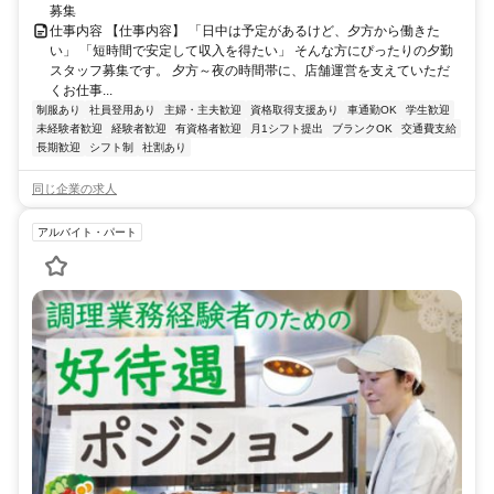
募集
仕事内容 【仕事内容】 「日中は予定があるけど、夕方から働きた
い」 「短時間で安定して収入を得たい」 そんな方にぴったりの夕勤
スタッフ募集です。 夕方～夜の時間帯に、店舗運営を支えていただ
くお仕事...
制服あり
社員登用あり
主婦・主夫歓迎
資格取得支援あり
車通勤OK
学生歓迎
未経験者歓迎
経験者歓迎
有資格者歓迎
月1シフト提出
ブランクOK
交通費支給
長期歓迎
シフト制
社割あり
同じ企業の求人
アルバイト・パート