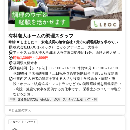
有料老人ホームの調理スタッフ
時給UPしました↑↑ 安定成長の給食会社！貴方の調理経験を求めていま
す♪
株式会社LEOC(レオック) こがケアアベニュー大善寺
アクセス 西鉄天神大牟田線 大善寺東口徒歩約18分、西鉄天神大牟田
線 三潴徒歩約22分、ＪＲ鹿児島本線 荒木徒歩約25分 大善寺駅より徒
時給1,300円～1,600円
歩18分
福岡県久留米市
勤務時間 【シフト制】 05：00～14：30 休憩90分 10：30～19：30
休憩60分 ＊実働8時間 ＊土日祝を含め交替制勤務 ＊週5日程度勤務
仕事内容 入居者の健康を支える大切な役割！学校給食・病院・施
設・ホテル・結婚式場・レストランなどでの調理経験者を積極採用中
♪ 病院・施設で食事を提供するお仕事です。 栄養士がカロリーや塩分
などを計算...
早朝
交通費全額支給
研修あり
夕方
フルタイム歓迎
シフト制
同じ企業の求人
アルバイト・パート