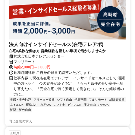
法人向けインサイドセールス(在宅テレアポ)
在宅×柔軟な働き方 営業経験を新しい環境で活かしませんか
株式会社日本テレアポセンター
フルリモート
時給2,000円～3,000円
勤務時間詳細 ご自身の裁量で調整いただけます。
仕事内容 ＼現在も在宅でテレアポ・ インサイドセールスとして 活躍
中の方へ✨／ 「今の案件が終了予定」 「もっと条件の良い案件へ切
り替えたい」 「完全在宅で長く安定して働きたい」 そんな経験者の
方に...
主婦・主夫歓迎
フリーター歓迎
シフト自由
学歴不問
フルリモート
経験者歓迎
ネイルOK
研修あり
在宅OK
シフト制
ピアスOK
服装自由
ひげOK
髪型・髪色自由
同じ企業の求人
正社員