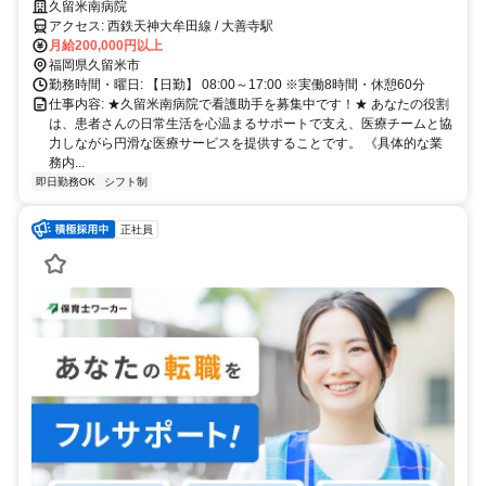
久留米南病院
アクセス: 西鉄天神大牟田線 / 大善寺駅
月給200,000円以上
福岡県久留米市
勤務時間・曜日: 【日勤】 08:00～17:00 ※実働8時間・休憩60分
仕事内容: ★久留米南病院で看護助手を募集中です！★ あなたの役割
は、患者さんの日常生活を心温まるサポートで支え、医療チームと協
力しながら円滑な医療サービスを提供することです。 《具体的な業
務内...
即日勤務OK
シフト制
正社員