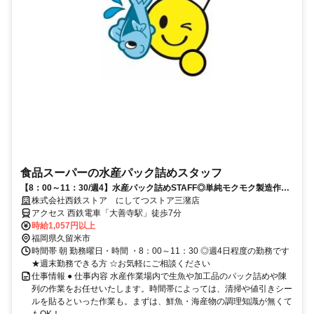
食品スーパーの水産パック詰めスタッフ
【8：00～11：30/週4】水産パック詰めSTAFF◎単純モクモク製造作
業！髪色自由♪
株式会社西鉄ストア にしてつストア三潴店
アクセス 西鉄電車「大善寺駅」徒歩7分
時給1,057円以上
福岡県久留米市
時間帯 朝 勤務曜日・時間 ・8：00～11：30 ◎週4日程度の勤務です
★週末勤務できる方 ☆お気軽にご相談ください
仕事情報 ● 仕事内容 水産作業場内で生魚や加工品のパック詰めや陳
列の作業をお任せいたします。時間帯によっては、清掃や値引きシー
ルを貼るといった作業も。まずは、鮮魚・海産物の調理知識が無くて