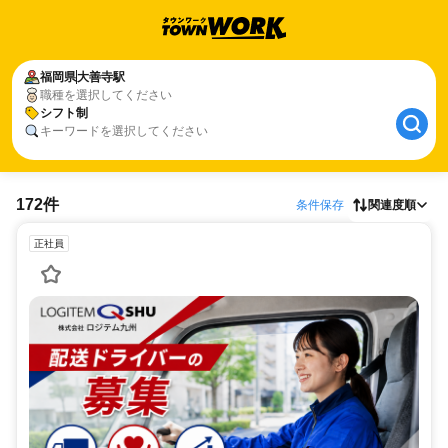
福岡県
大善寺駅
職種を選択してください
シフト制
キーワードを選択してください
172件
条件保存
関連度順
正社員