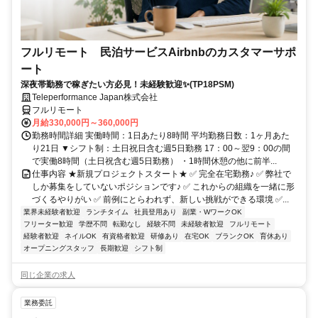
フルリモート 民泊サービスAirbnbのカスタマーサポ
ート
深夜帯勤務で稼ぎたい方必見！未経験歓迎✨(TP18PSM)
Teleperformance Japan株式会社
フルリモート
月給330,000円～360,000円
勤務時間詳細 実働時間：1日あたり8時間 平均勤務日数：1ヶ月あた
り21日 ▼シフト制：土日祝日含む週5日勤務 17：00～翌9：00の間
で実働8時間（土日祝含む週5日勤務） ・1時間休憩の他に前半...
仕事内容 ★新規プロジェクトスタート★ ✅ 完全在宅勤務♪ ✅ 弊社で
しか募集をしていないポジションです♪ ✅ これからの組織を一緒に形
づくるやりがい ✅ 前例にとらわれず、新しい挑戦ができる環境 ✅...
業界未経験者歓迎
ランチタイム
社員登用あり
副業・WワークOK
フリーター歓迎
学歴不問
転勤なし
経験不問
未経験者歓迎
フルリモート
経験者歓迎
ネイルOK
有資格者歓迎
研修あり
在宅OK
ブランクOK
育休あり
オープニングスタッフ
長期歓迎
シフト制
同じ企業の求人
業務委託