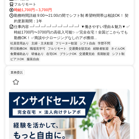
フルリモート
時給1,700円～3,700円
勤務時間詳細 9:00〜21:00の間でシフト制 希望時間帯は相談OK！ 契
約更新期間：1年
仕事内容 ─┘─┘─┘─┘─┘─┘─┘─┘─┘ ▼働きやすい理由＆魅力▼ ✅
時給1700円〜3700円の高収入可能✨ ✅完全在宅！全国どこからでも
勤務OK！ ✅商談やクロージングなしのアポ獲得...
社員登用あり
主婦・主夫歓迎
フリーター歓迎
シフト自由
学歴不問
即日勤務OK
職場見学可
フルリモート
交通費全額支給
経験者歓迎
ネイルOK
食費補助あり
研修あり
在宅OK
ブランクOK
交通費支給
長期歓迎
シフト制
ピアスOK
服装自由
業務委託