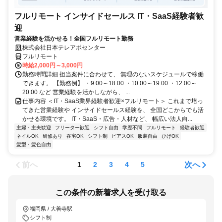
フルリモート インサイドセールス IT・SaaS経験者歓
迎
営業経験を活かせる！全国フルリモート勤務
株式会社日本テレアポセンター
フルリモート
時給2,000円～3,000円
勤務時間詳細 担当案件に合わせて、 無理のないスケジュールで稼働
できます。 【勤務例】 ・9:00～18:00 ・10:00～19:00 ・12:00～
20:00 など 営業経験を活かしながら、 ...
仕事内容 ＜IT・SaaS業界経験者歓迎×フルリモート＞ これまで培っ
てきた営業経験や インサイドセールス経験を、 全国どこからでも活
かせる環境です。 IT・SaaS・広告・人材など、 幅広い法人向...
主婦・主夫歓迎
フリーター歓迎
シフト自由
学歴不問
フルリモート
経験者歓迎
ネイルOK
研修あり
在宅OK
シフト制
ピアスOK
服装自由
ひげOK
髪型・髪色自由
前へ
次へ
1
2
3
4
5
この条件の新着求人を受け取る
福岡県 / 大善寺駅
シフト制