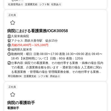
もOK！...
社員登用あり
交通費支給
シフト制
社割あり
正社員
病院における看護業務/OGK00058
久留米南病院
アクセス: 西鉄大善寺駅 徒歩15分
月給250,400円～325,100円
福岡県久留米市
勤務時間・曜日: 日勤 08:00〜17:00 夜勤 16:30〜09:00 遅出 09:45〜
18:45 【休憩時間について】 日勤：60分 夜勤：120分
仕事内容: 病院での看護業務、その他付帯する業務 ・病棟の場合 院内
での看護、介護業務全般を担います ・透析室の場合 人工透析に関わ
る看護業務 ・管理職の場合 管理職業務全般、その他付帯する業務...
即日勤務OK
交通費支給
シフト制
昇給あり
正社員
病院の看護助手
看護助手