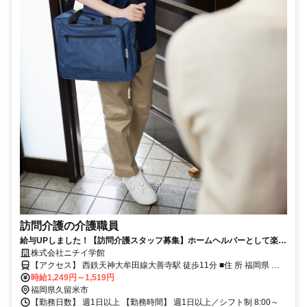
訪問介護の介護職員
給与UPしました！【訪問介護スタッフ募集】ホームヘルパーとして楽し
くお仕事しませんか？
株式会社ニチイ学館
【アクセス】 西鉄天神大牟田線大善寺駅 徒歩11分 ■住 所 福岡県 久
留米市 大善寺南2丁目18-22 ■アクセス 西鉄天神大牟田線大善寺駅 徒
時給1,249円～1,519円
歩11分
福岡県久留米市
【勤務日数】 週1日以上 【勤務時間】 週1日以上／シフト制 8:00～