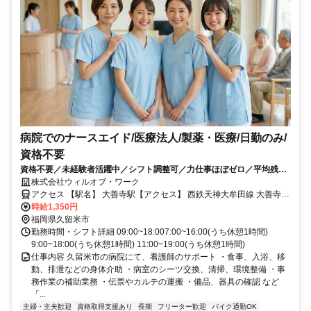
病院でのナースエイド/医療法人/製薬・医療/日勤のみ/
資格不要
資格不要／未経験者活躍中／シフト調整可／力仕事ほぼゼロ／平均残業
10時間以下／社会保険完備／週3日〜勤務ok／医療行為なし／日払い
株式会社ウィルオブ・ワーク
可・週払い可/ms400101
アクセス 【駅名】 大善寺駅【アクセス】 西鉄天神大牟田線 大善寺駅
から徒歩で15分
時給1,350円
福岡県久留米市
勤務時間・シフト詳細 09:00~18:007:00~16:00(うち休憩1時間)
9:00~18:00(うち休憩1時間) 11:00~19:00(うち休憩1時間)
仕事内容 久留米市の病院にて、看護師のサポート ・食事、入浴、移
動、排泄などの身体介助 ・病室のシーツ交換、清掃、環境整備 ・事
務作業の補助業務 ・伝票やカルテの運搬 ・備品、器具の確認 など
「...
主婦・主夫歓迎
資格取得支援あり
長期
フリーター歓迎
バイク通勤OK