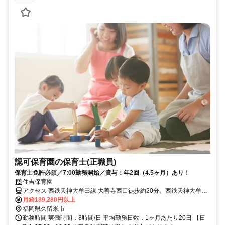
認可保育園の保育士(正職員)
保育士免許必須／7:00勤務開始／賞与：年2回（4.5ヶ月）あり！
住吉保育園
アクセス 西鉄天神大牟田線 大善寺西口徒歩約20分、西鉄天神大牟田
線 安武徒歩約25分、西鉄天神大牟田線 三潴徒歩約41分
月給189,280円以上
福岡県久留米市
勤務時間 実働時間：8時間/日 平均勤務日数：1ヶ月あたり20日 【日