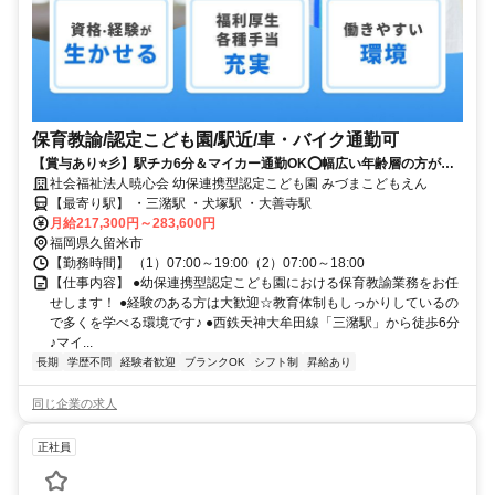
保育教諭/認定こども園/駅近/車・バイク通勤可
【賞与あり⭐彡】駅チカ6分＆マイカー通勤OK⭕幅広い年齢層の方が活
躍中⭐明るくにぎやかな職場です✨
社会福祉法人暁心会 幼保連携型認定こども園 みづまこどもえん
【最寄り駅】 ・三潴駅 ・犬塚駅 ・大善寺駅
月給217,300円～283,600円
福岡県久留米市
【勤務時間】 （1）07:00～19:00（2）07:00～18:00
【仕事内容】 ●幼保連携型認定こども園における保育教諭業務をお任
せします！ ●経験のある方は大歓迎☆教育体制もしっかりしているの
で多くを学べる環境です♪ ●西鉄天神大牟田線「三潴駅」から徒歩6分
♪マイ...
長期
学歴不問
経験者歓迎
ブランクOK
シフト制
昇給あり
同じ企業の求人
正社員