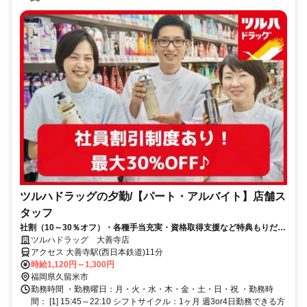
ツルハドラッグの夕勤/【パート・アルバイト】店舗ス
タッフ
社割（10～30％オフ）・各種手当充実・資格取得支援など特典もりだく
さん！未経験スタートがほとんど♪
ツルハドラッグ 大善寺店
アクセス 大善寺駅(西日本鉄道)11分
時給1,120円～1,300円
福岡県久留米市
勤務時間 ・勤務曜日：月・火・水・木・金・土・日・祝 ・勤務時
間： [1] 15:45～22:10 シフトサイクル：1ヶ月 週3or4日勤務できる方