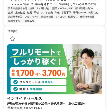
＝＝＝＝ 営業代行事業をされている企業様をしている企業での営...
業界未経験者歓迎
短期（3ヵ月以内）
副業・WワークOK
1日4時間以内OK
主婦・主夫歓迎
短期
早朝
シフト自由
午後
学歴不問
平日のみOK
転勤なし
未経験者歓迎
フルリモート
経験者歓迎
ネイルOK
残業なし
有資格者歓迎
職種変更なし
研修あり
業務委託
インサイドセールス
経験が活かせる✨高時給✅20代〜30代活躍中！週休二日制✨
株式会社DREAM PONY