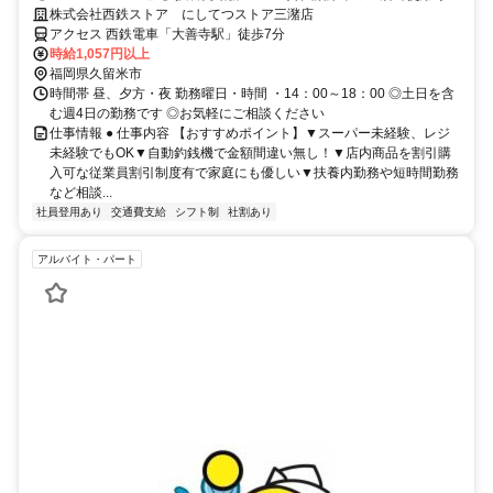
な社割あり♪西鉄グループ◎
株式会社西鉄ストア にしてつストア三潴店
アクセス 西鉄電車「大善寺駅」徒歩7分
時給1,057円以上
福岡県久留米市
時間帯 昼、夕方・夜 勤務曜日・時間 ・14：00～18：00 ◎土日を含
む週4日の勤務です ◎お気軽にご相談ください
仕事情報 ● 仕事内容 【おすすめポイント】▼スーパー未経験、レジ
未経験でもOK▼自動釣銭機で金額間違い無し！▼店内商品を割引購
入可な従業員割引制度有で家庭にも優しい▼扶養内勤務や短時間勤務
など相談...
社員登用あり
交通費支給
シフト制
社割あり
アルバイト・パート