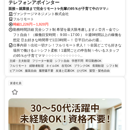
テレフォンアポインター
面接～就業後まで完全リモート✨先輩の95％が子育て中のママ♫
ヴァンテージマネジメント株式会社
フルリモート
時給1,226円～1,920円
勤務時間詳細 完全シフト制 希望を最大限考慮します♫ ⏰月～金でシ
フト自由！ （稼働目安時間： 9:00～17:00 ） ※週9時間以上の稼働を
想定 ⏰お好きな時間帯で1日3時間～！ ⏰平日のみの週...
仕事内容 ✨出社一切ナシ！フルリモート求人！ ✨全国どこでも好きな
場所で働ける♫ ✨シフト柔軟！1週間ごとの申告制 ✨今いるスタッフ
の95％が子育てママ ༶ ༶ ༶ ༶ ༶ ༶ ༶ ༶ ༶ ༶ ༶ ༶...
主婦・主夫歓迎
フリーター歓迎
シフト自由
学歴不問
即日勤務OK
フルリモート
経験者歓迎
ネイルOK
在宅OK
ブランクOK
長期歓迎
シフト制
ピアスOK
服装自由
履歴書不要
友達と応募OK
ひげOK
髪型・髪色自由
派遣社員