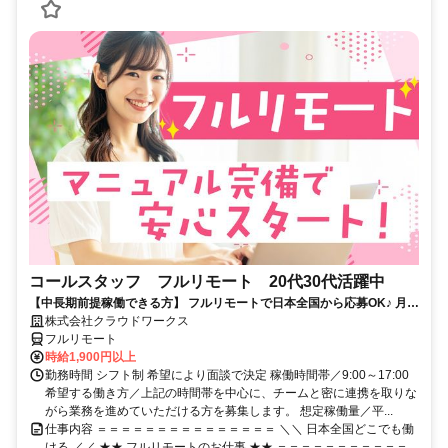
コールスタッフ フルリモート 20代30代活躍中
【中長期前提稼働できる方】 フルリモートで日本全国から応募OK♪ 月稼
働80時間で安定収入！
株式会社クラウドワークス
フルリモート
時給1,900円以上
勤務時間 シフト制 希望により面談で決定 稼働時間帯／9:00～17:00
希望する働き方／上記の時間帯を中心に、チームと密に連携を取りな
がら業務を進めていただける方を募集します。 想定稼働量／平...
仕事内容 ＝＝＝＝＝＝＝＝＝＝＝＝＝＝＝ ＼＼ 日本全国どこでも働
ける ／／ ★★ フルリモートのお仕事 ★★ ＝＝＝＝＝＝＝＝＝＝＝