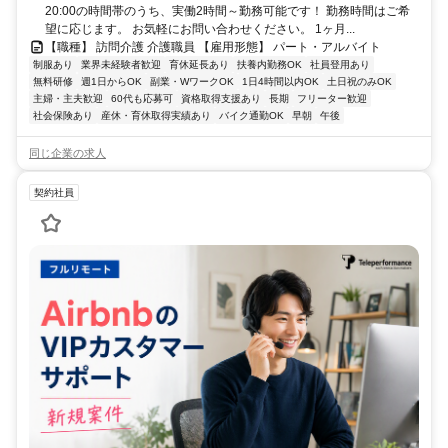
20:00の時間帯のうち、実働2時間～勤務可能です！ 勤務時間はご希
望に応じます。 お気軽にお問い合わせください。 1ヶ月...
【職種】 訪問介護 介護職員 【雇用形態】 パート・アルバイト
制服あり
業界未経験者歓迎
育休延長あり
扶養内勤務OK
社員登用あり
無料研修
週1日からOK
副業・WワークOK
1日4時間以内OK
土日祝のみOK
主婦・主夫歓迎
60代も応募可
資格取得支援あり
長期
フリーター歓迎
社会保険あり
産休・育休取得実績あり
バイク通勤OK
早朝
午後
同じ企業の求人
契約社員