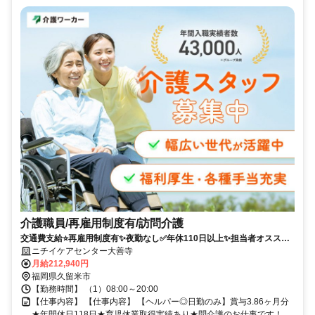
介護職員/再雇用制度有/訪問介護
交通費支給⭐️再雇用制度有✨夜勤なし✅️年休110日以上✨担当者オススメ
⭕️車通勤ＯＫ
ニチイケアセンター大善寺
月給212,940円
福岡県久留米市
【勤務時間】 （1）08:00～20:00
【仕事内容】 【仕事内容】 【ヘルパー◎日勤のみ】賞与3.86ヶ月分
★年間休日118日★育児休業取得実績あり★問介護のお仕事です！