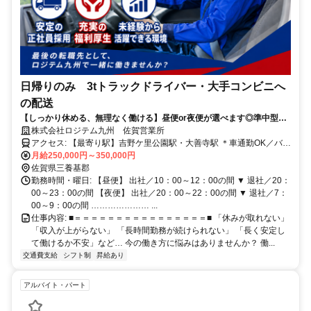
日帰りのみ 3tトラックドライバー・大手コンビニへ
の配送
【しっかり休める、無理なく働ける】昼便or夜便が選べます◎準中型免
許以上あれば未経験OK♪
株式会社ロジテム九州 佐賀営業所
アクセス: 【最寄り駅】吉野ケ里公園駅・大善寺駅 ＊車通勤OK／バイ
ク通勤OK／自転車通勤OK（無料駐車場完備） ＊転勤なし ＊U・Iタ
月給250,000円～350,000円
ーン歓迎
佐賀県三養基郡
勤務時間・曜日: 【昼便】 出社／10：00～12：00の間 ▼ 退社／20：
00～23：00の間 【夜便】 出社／20：00～22：00の間 ▼ 退社／7：
00～9：00の間 ………………… ...
仕事内容: ■＝＝＝＝＝＝＝＝＝＝＝＝＝＝＝＝■ 「休みが取れない」
「収入が上がらない」 「長時間勤務が続けられない」 「長く安定し
て働けるか不安」など… 今の働き方に悩みはありませんか？ 働...
交通費支給
シフト制
昇給あり
アルバイト・パート