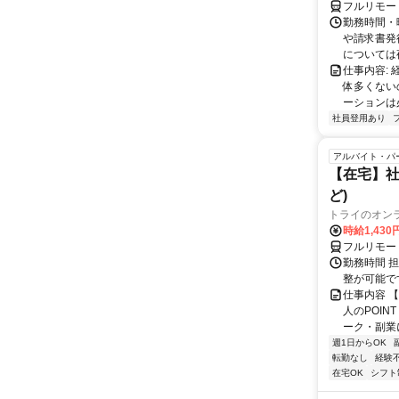
フルリモー
勤務時間・曜
や請求書発
については夜
仕事内容:
体多くない
ーションは
社員登用あり
アルバイト・パ
【在宅】社
ど)
トライのオン
時給1,430
フルリモー
勤務時間 
整が可能で
仕事内容 
人のPOIN
ーク・副業に
週1日からOK
転勤なし
経験
在宅OK
シフト