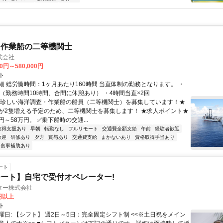
・作業船の二等機関士
式会社
00円～580,000円
ト
細 総労働時間：1ヶ月あたり160時間 当直体制の勤務となります。 ・
直（勤務時間10時間、合間に休憩あり） ・4時間当直×2回
★珍しい海洋調査・作業船の船員（二等機関士）を募集しています！★
が2隻増える予定のため、二等機関士を募集します！ ★求人ポイント★
円～58万円。 ✅乗下船時の交通...
取得支援あり
早朝
転勤なし
フルリモート
交通費全額支給
午前
経験者歓迎
歓迎
研修あり
夕方
賞与あり
交通費支給
まかないあり
資格取得手当あり
食事補助あり
ート
ート】自宅で受付オペレーター!
ター株式会社
0円以上
ト
曜日: 【シフト】 週2日～5日：完全固定シフト制 <<※土日祝をメイン