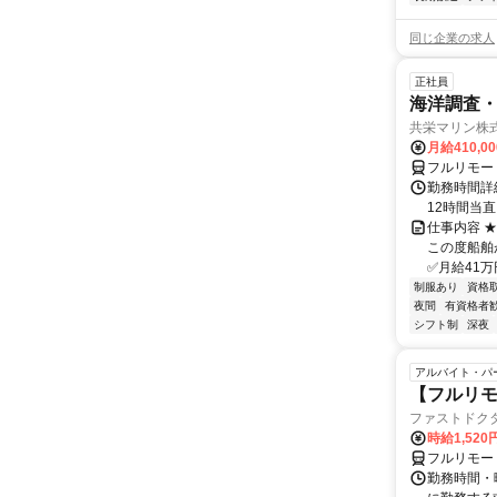
同じ企業の求人
正社員
海洋調査
共栄マリン株
月給410,0
フルリモー
勤務時間詳
12時間当
仕事内容 
この度船舶
✅月給41万
制服あり
資格
夜間
有資格者
シフト制
深夜
アルバイト・パ
【フルリモ
ファストドク
時給1,52
フルリモー
勤務時間・