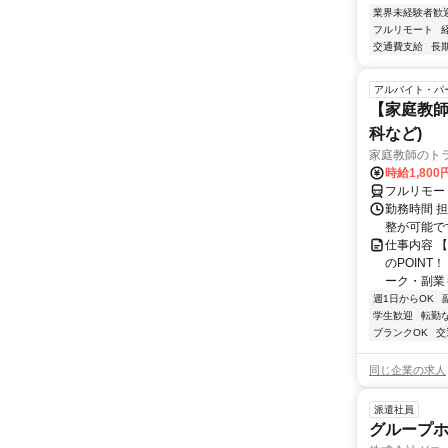
業界未経験者歓
フルリモート
交通費支給
長
アルバイト・パ
【家庭教師
科など)
家庭教師のト
時給1,800
フルリモー
勤務時間 
整が可能で
仕事内容 
のPOINT
ーク・副業も
週1日からOK
学生歓迎
転勤
ブランクOK
交
同じ企業の求人
派遣社員
グループ