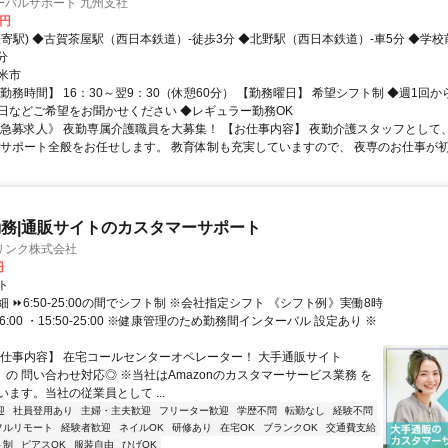
ーバルサポート 九州支社
0円
最寄駅) ◆古賀茶屋駅（西日本鉄道）-徒歩3分 ◆北野駅（西日本鉄道）-車5分 ◆学
分
米市
勤務時間】 16：30～翌9：30（休憩60分） 【勤務曜日】 希望シフト制 ◆週1回か
日などご希望をお聞かせください ◆レギュラー勤務OK
《急募求人》 夜勤専属介護職員を大募集！ 【お仕事内容】 夜勤介護スタッフとして
活サポート全般をお任せします。 教育体制も充実していますので、 夜専のお仕事が初め
務|通販サイトのカスタマーサポート
リンク株式会社
円
ト
 ⏩6:50-25:00の間でシフト制 ※会社指定シフト 《シフト例》実働8時
-16:00 ・15:50-25:00 ※健康管理のため勤務間インターバル 設定あり ※
【仕事内容】 在宅コールセンターオペレーター！ 大手通販サイト
n」の 問い合わせ対応◎ ※当社はAmazonのカスタマーサービス業務 を
ます。当社の従業員として ...
迎
社員登用あり
主婦・主夫歓迎
フリーター歓迎
学歴不問
転勤なし
経験不問
フルリモート
経験者歓迎
ネイルOK
研修あり
在宅OK
ブランクOK
交通費支給
ト制
ピアスOK
服装自由
ひげOK