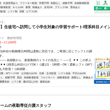
迎
社員登用あり
フリーター歓迎
学歴不問
転勤なし
経験不問
未経験者歓迎
経験者歓迎
ネイルOK
夜間
研修あり
在宅OK
ブランクOK
育休あり
期歓迎
シフト制
深夜
ピアスOK
ート
】生徒宅へ訪問して小学生対象の学習サポート/理系科目メイン
ライ 教師管理部
円～17,200円
ト
担当科目や勤務曜日/時間は柔軟に対応でき、ご希望に応じてシフトの調
す。
【―― 未経験から、家庭教師のトライの先生に！ ――】 ▼▼ この求人
！ ▼▼ □得意な科目だけでOK！ □週1日・1時間～OK！柔軟シフト □Wワ
大歓迎！ □未経験...
副業・WワークOK
土日祝のみOK
主婦・主夫歓迎
シフト自由
平日のみOK
なし
経験不問
英語
未経験者歓迎
フルリモート
経験者歓迎
残業なし
研修あり
通費支給
シフト制
週4日以上OK
服装自由
ホームの夜勤専従介護スタッフ