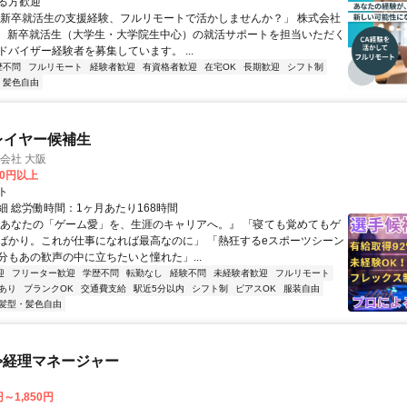
る方歓迎
「新卒就活生の支援経験、フルリモートで活かしませんか？」 株式会社
は、新卒就活生（大学生・大学院生中心）の就活サポートを担当いただく
ドバイザー経験者を募集しています。 ...
歴不問
フルリモート
経験者歓迎
有資格者歓迎
在宅OK
長期歓迎
シフト制
・髪色自由
プレイヤー候補生
式会社 大阪
00円以上
ト
細 総労働時間：1ヶ月あたり168時間
『あなたの「ゲーム愛」を、生涯のキャリアへ。』 「寝ても覚めてもゲ
ばかり。これが仕事になれば最高なのに」 「熱狂するeスポーツシーン
分もあの歓声の中に立ちたいと憧れた」...
迎
フリーター歓迎
学歴不問
転勤なし
経験不問
未経験者歓迎
フルリモート
あり
ブランクOK
交通費支給
駅近5分以内
シフト制
ピアスOK
服装自由
髪型・髪色自由
>経理マネージャー
円～1,850円