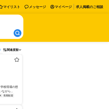
マイリスト
メッセージ
マイページ
求人掲載のご相談
存
関連度順
な学校現場の想
がら...
K
長期歓迎