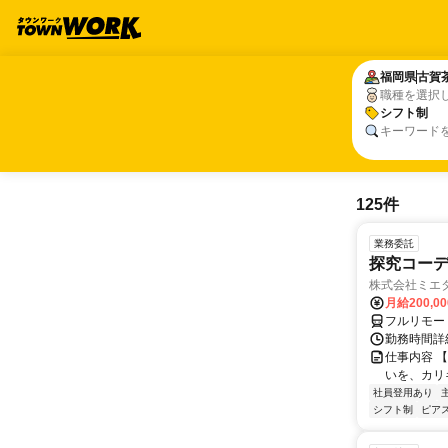
福岡県
福岡県
古賀
古賀
職種を選択
シフト制
シフト制
キーワード
125件
業務委託
探究コー
株式会社ミエ
月給200,0
フルリモー
勤務時間詳細
仕事内容 
いを、カリ
社員登用あり
シフト制
ピアス