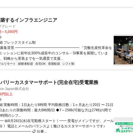
構築するインフラエンジニア
プグレード
円～5,000円
ト
細 フレックスタイム制
▏募集背景 ━━━━━━━━━━━━━━━━━━ 「労働生産性革命を
ミッションに前年比300%成長中のコンサル・SI事業を展開していま
は、戦略から実装までを一気通貫で支援...
フルリモート
経験者歓迎
在宅OK
長期歓迎
シフト制
バリーカスタマーサポート(完全在宅)受電業務
ance Japan株式会社
00円以上
ト
 実働時間：1日あたり8時間 平均勤務日数：1ヶ月あたり20日 〜 21日
日あたりの実働時間：最大8時間/日 ◆7～25時(可能な方は27時)の間で
時間のシフ...
━ 📅8月26日(水)在宅勤務スタート！━━ 受電がメインですが、メール
分！ 電話とメールのバランスよく働けるカスタマーサポートです♪
━━━━━━━━ 📋 仕事...