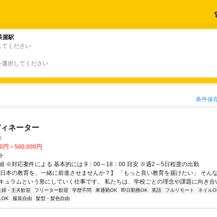
茶屋駅
茶屋駅
してください
を選択してください
条件保
ディネーター
タ
00円～500,000円
ト
 ※対応案件による 基本的には 9：00～18：00 目安 ※週2～5日程度の出勤
【日本の教育を、一緒に前進させませんか？】 「もっと良い教育を届けたい」 そん
キュラムという形にしていく仕事です。 私たちは、学校ごとの理念や課題に向き合いな
主婦・主夫歓迎
フリーター歓迎
学歴不問
車通勤OK
即日勤務OK
英語
フルリモート
ネイルO
OK
服装自由
髪型・髪色自由