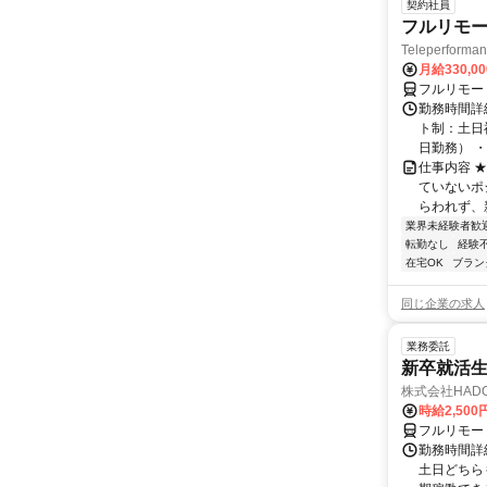
契約社員
フルリモー
Teleperform
月給330,0
フルリモー
勤務時間詳
ト制：土日
日勤務） ・
仕事内容 
ていないポ
らわれず、新
業界未経験者歓
転勤なし
経験
在宅OK
ブラン
同じ企業の求人
業務委託
新卒就活
株式会社HAD
時給2,500
フルリモー
勤務時間詳細
土日どちら