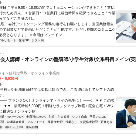
ト
日: * 平日9:00～18:00の間でコミュニケーションができること * 支払
行のため月末、１営業日〜３営業日に稼働時間を確保できること * 作業
間などご自身の都...
 経理・会計アウトソーシング業務の遂行をお願いします。当面業務量自
ので副業などで参画いただくことが可能です。ただし昼間のコミュニケ
必要となります。 ※今回はプレーイン...
フルリモート
在宅OK
シフト制
ート
会人講師・オンラインの塾講師/小学生対象/文系科目メイン(
ライン個別指導塾 オンライン事業部
円～6,930円
ト
担当科目や勤務曜日/時間は柔軟に対応でき、ご希望に応じてシフトの調
す。
【―― ブランクOK！オンラインでトライの先生に！ ――】 ▼▼ この求
T！ ▼▼ □最高時給6,930円！明確なランクアップ制度 □完全在宅！Wワ
最適なオンライン指...
副業・WワークOK
土日祝のみOK
主婦・主夫歓迎
シフト自由
平日のみOK
不問
未経験者歓迎
フルリモート
経験者歓迎
残業なし
有資格者歓迎
研修あり
制
週4日以上OK
服装自由