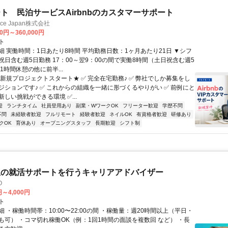
ト 民泊サービスAirbnbのカスタマーサポート
ance Japan株式会社
00円～360,000円
ト
細 実働時間：1日あたり8時間 平均勤務日数：1ヶ月あたり21日 ▼シフ
祝日含む週5日勤務 17：00～翌9：00の間で実働8時間（土日祝含む週5
1時間休憩の他に前半...
★新規プロジェクトスタート★ ✅ 完全在宅勤務♪ ✅ 弊社でしか募集をし
ジションです♪ ✅ これからの組織を一緒に形づくるやりがい ✅ 前例にと
しい挑戦ができる環境 ✅...
迎
ランチタイム
社員登用あり
副業・WワークOK
フリーター歓迎
学歴不問
不問
未経験者歓迎
フルリモート
経験者歓迎
ネイルOK
有資格者歓迎
研修あり
クOK
育休あり
オープニングスタッフ
長期歓迎
シフト制
生の就活サポートを行うキャリアアドバイザー
O
円～4,000円
ト
 ・稼働時間帯：10:00〜22:00の間 ・稼働量：週20時間以上（平日・
も可） ・コマ切れ稼働OK（例：1回1時間の面談を複数回 など） ・長