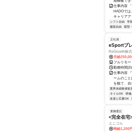
期稼働でき
仕事内容 
HADOで
キャリアア
シフト自由
学
服装自由
髪型
正社員
eSport
ReGrowth株
月給250,0
フルリモー
勤務時間詳
仕事内容 
ームのこと
を観て、自
業界未経験者歓
ネイルOK
研修
友達と応募OK
業務委託
<完全在宅
エニゴル
時給1,200