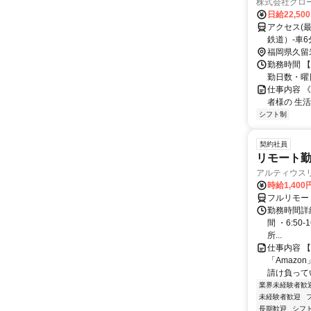
株式会社グロ
日給22,50
アクセス(
鉄道）-車6
福岡県久留
勤務時間 【
勤日数・曜
仕事内容 
者様の 生
シフト制
契約社員
リモート勤
アルティウス
時給1,400
フルリモー
勤務時間詳細
間 ・6:50
所...
仕事内容 
「Amazo
請け負ってい
業界未経験者歓
未経験者歓迎
長期歓迎
シフ