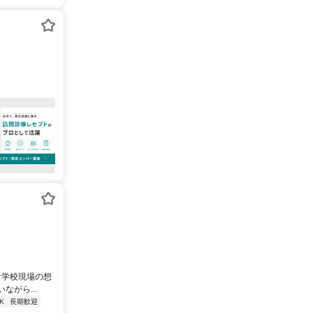
な学校現場の想
がら...
K
長期歓迎