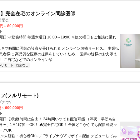
定】完全在宅のオンライン問診医師
博愛会
0円～80,000円
ト
日: ✅勤務時間 毎週木曜日 10:00～19:00 ※他の曜日もご相談に乗れ
 スキマ時間に医師の診察が受けられる オンライン診療サービス。 事業拡
患者様に 高品質な医療の提供をしていくため、 医師の皆様のお力添え
 ご自宅などでのオンライン診...
ルリモート
残業なし
フ(フルリモート)
ブナウV
円～600,000円
ト
曜日: ⏰勤務時間は自由！ 24時間いつでも配信可能 （深夜・早朝も自
日〜、1日1時間～OK！ ⛺完全在宅OK！ 全国どこからでも配信可能 ✨
ークOK
＼✨未経験・初心者OK✨／ "ライブナウV"でボイス配信 デビューしてみ