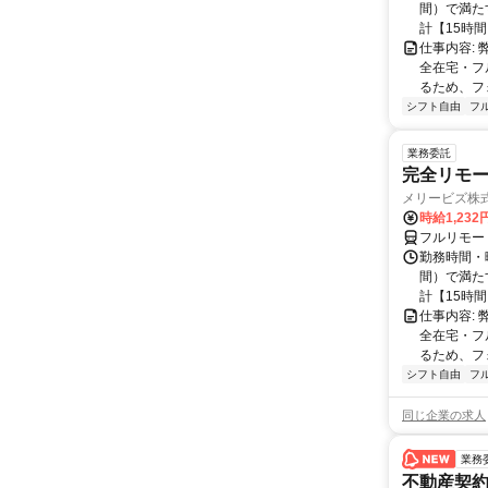
間）で満たす
計【15時間】
仕事内容:
全在宅・フ
るため、フ
シフト自由
フ
業務委託
完全リモー
メリービズ株
時給1,23
フルリモー
勤務時間・曜
間）で満たす
計【15時間】
仕事内容:
全在宅・フ
るため、フ
シフト自由
フ
同じ企業の求人
業務
不動産契