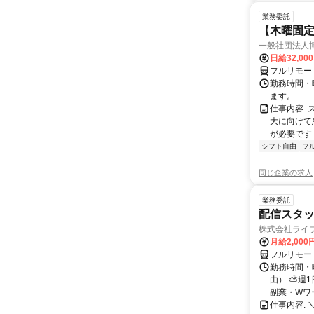
業務委託
【木曜固
一般社団法人
日給32,00
フルリモー
勤務時間・曜
ます。
仕事内容:
大に向けて
が必要です！
シフト自由
フ
同じ企業の求人
業務委託
配信スタッ
株式会社ライ
月給2,000
フルリモー
勤務時間・
由） ⛅週1
副業・Wワ
仕事内容: 