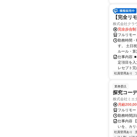
【完全リモ
株式会社クラ
完全歩合制
フルリモー
勤務時間・
す。 土日
ルール・算
仕事内容:
定項目を入
レセプト完
社員登用あり
業務委託
探究コー
株式会社ミエ
月給200,0
フルリモー
勤務時間詳細
仕事内容 
いを、カリ
社員登用あり