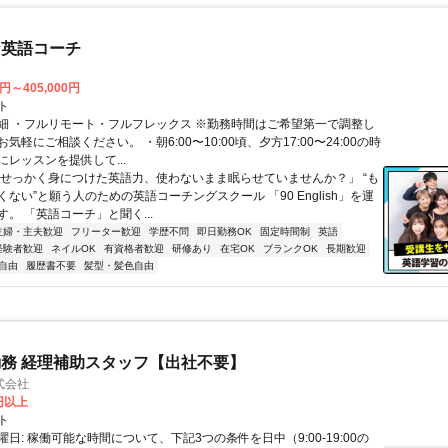
な英語コーチ
0円～405,000円
ト
細 ・フルリモート・フルフレックス ※勤務時間はご希望第一で調整し
気軽にご相談ください。 ・朝6:00〜10:00頃、夕方17:00〜24:00の時
レッスンを提供して...
「せっかく身につけた英語力、使わないまま眠らせていませんか？」 “も
ない”と願う人のための英語コーチングスクール 「90 English」を運
。 「英語コーチ」と聞く...
主婦・主夫歓迎
フリーター歓迎
学歴不問
即日勤務OK
固定時間制
英語
経験者歓迎
ネイルOK
有資格者歓迎
研修あり
在宅OK
ブランクOK
長期歓迎
自由
履歴書不要
髪型・髪色自由
務 経理補助スタッフ【出社不要】
式会社
2円以上
ト
日: 稼働可能な時間について、下記3つの条件を日中（9:00-19:00の