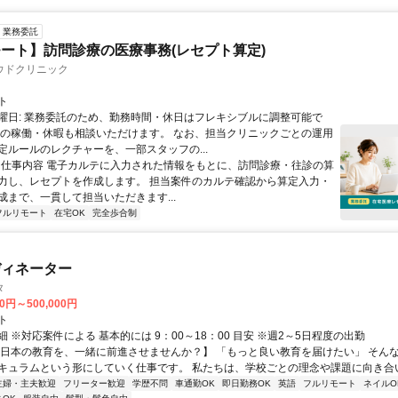
業務委託
ート】訪問診療の医療事務(レセプト算定)
ウドクリニック
ト
曜日: 業務委託のため、勤務時間・休日はフレキシブルに調整可能で
祝の稼働・休暇も相談いただけます。 なお、担当クリニックごとの運用
定ルールのレクチャーを、一部スタッフの...
 ■ 仕事内容 電子カルテに入力された情報をもとに、訪問診療・往診の算
力し、レセプトを作成します。 担当案件のカルテ確認から算定入力・
成まで、一貫して担当いただきます...
フルリモート
在宅OK
完全歩合制
ディネーター
タ
00円～500,000円
ト
 ※対応案件による 基本的には 9：00～18：00 目安 ※週2～5日程度の出勤
【日本の教育を、一緒に前進させませんか？】 「もっと良い教育を届けたい」 そん
キュラムという形にしていく仕事です。 私たちは、学校ごとの理念や課題に向き合いな
主婦・主夫歓迎
フリーター歓迎
学歴不問
車通勤OK
即日勤務OK
英語
フルリモート
ネイルO