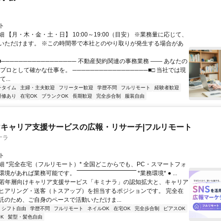
ト
 【月・木・金・土・日】 10:00～19:00（目安） ※業務量に応じて、
いただけます。 ※この時間帯で本社とのやり取りが発生する場合があ
■───────────────── 不動産契約関連の事務業務 ―― あなたの
プロとして確かな仕事を。 ─────────────────■□ 当社では現
...
チタイム
主婦・主夫歓迎
フリーター歓迎
学歴不問
フルリモート
経験者歓迎
研修あり
在宅OK
ブランクOK
長期歓迎
完全歩合制
服装自由
キャリア支援サービスの広報・リサーチ|フルリモート
ナラ
ト
細 *完全在宅（フルリモート）* 全国どこからでも、PC・スマートフォ
れば業務可能です。 ‾‾‾‾‾‾‾‾‾‾‾‾‾‾‾‾‾‾‾‾‾‾‾‾‾‾‾‾‾‾ *業務環境* ● ...
✨若年層向けキャリア支援サービス「キミナラ」の認知拡大と、キャリア
ヒアリング・送客（トスアップ）を担当するポジションです。 完全在
託のため、ご自身のペースで活動いただけま...
シフト自由
学歴不問
フルリモート
ネイルOK
在宅OK
完全歩合制
ピアスOK
K
髪型・髪色自由