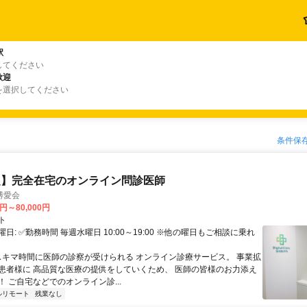
駅
してください
歓迎
を選択してください
条件保
定】完全在宅のオンライン問診医師
博愛会
0円～80,000円
ト
日: ✅勤務時間 毎週水曜日 10:00～19:00 ※他の曜日もご相談に乗れ
 スキマ時間に医師の診察が受けられる オンライン診療サービス。 事業拡
患者様に 高品質な医療の提供をしていくため、 医師の皆様のお力添え
 ご自宅などでのオンライン診...
ルリモート
残業なし