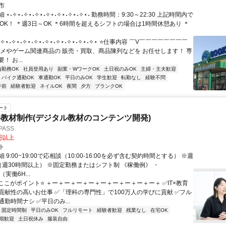
市
⋆˖✧⋆˖✧⋆˖✧⋆˖✧⋆˖✧⋆˖✧⋆˖✧⋆˖ 勤務時間：9:30～22:30 上記時間内で
OK！ ＊週3日～OK ＊6時間を超えるシフトの場合は1時間休憩あり ＊
✧⋆˖✧⋆˖✧⋆˖✧⋆˖✧⋆˖✧⋆˖✧⋆˖✧⋆˖✧⋆ ⭐仕事内容 ￣V￣￣￣￣￣￣￣￣
ニメやゲーム関連商品の 販売・買取、商品陳列などを お任せします！ 専
 お...
内勤務OK
社員登用あり
副業・WワークOK
土日祝のみOK
主婦・主夫歓迎
バイク通勤OK
車通勤OK
平日のみOK
学生歓迎
転勤なし
経験不問
午前
経験者歓迎
ネイルOK
夜間
夕方
ブランクOK
ート
教材制作(デジタル教材のコンテンツ開発)
ASS
0円以上
ト
 9:00~19:00で応相談（10:00-16:00を必ず含む契約時間とする） ※週
（週30時間以上） ※固定勤務またはシフト制 《稼働例》 ・
0（実働6H...
⭐ここがポイント⭐ ＋ー＋ー＋ー＋ー＋ー＋ー＋ー＋ー＋ー＋ ✅IT×教育
貢献性の高いお仕事 ✅「理科の専門性」で100万人の学びに貢献 ✅フル
勤時間ナシ ✅平日のみ...
固定時間制
平日のみOK
フルリモート
経験者歓迎
残業なし
在宅OK
期歓迎
土日祝休み
服装自由