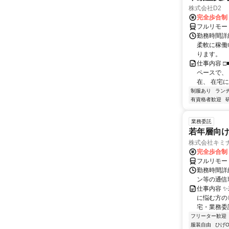
株式会社D2
完全歩合制
フルリモー
勤務時間詳細
柔軟に稼働
ります。
仕事内容 □
ペースで、 
在、 在宅にて
制服あり
ラン
有資格者歓迎
業務委託
若年層向け
株式会社キミ
完全歩合制
フルリモー
勤務時間詳
ン等の通信環境があ
仕事内容 
に悩む方の
宅・業務委
フリーター歓迎
服装自由
ひげO