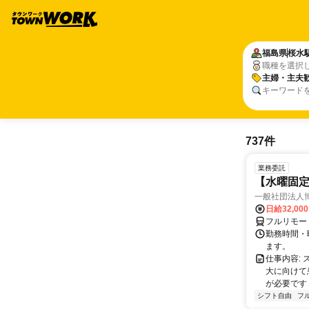
福島県
桜水
職種を選択
主婦・主夫
キーワード
737件
業務委託
【水曜固
一般社団法人
日給32,00
フルリモー
勤務時間・曜
ます。
仕事内容:
大に向けて
が必要です！
シフト自由
フ