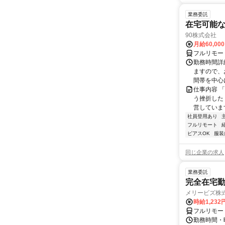
業務委託
在宅可能
90株式会社
月給60,00
フルリモー
勤務時間詳
ますので、お
間帯を中心に
仕事内容 
う挫折したく
営しています
社員登用あり
フルリモート
ピアスOK
服装
同じ企業の求人
業務委託
完全在宅勤
メリービズ株
時給1,23
フルリモー
勤務時間・曜