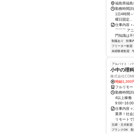
福島県福島
勤務時間詳細 
1日4時間～
曜日固定...
仕事内容 ⋆˖
￣￣￣ ア
門知識は不要！
制服あり
扶養
フリーター歓迎
未経験者歓迎
アルバイト・パ
小中の理科
株式会社COMP
時給1,30
フルリモー
勤務時間詳細
4以上稼働
9:00~16:0
仕事内容 
業界！社会
リモートで通
主婦・主夫歓迎
ブランクOK
長