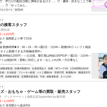
 ✋「声だけの配信活動に興味があるけど…」 ✋「趣味・好きなことで稼
」 ✋「やってみた...
フルリモート
在宅OK
ート
店の接客スタッフ
矢野目店
円～1,625円
セス 福島駅より車で15分
市
 勤務時間▶8：30～24：30 ⭐週2日・1日4h～勤務OK◎ ⭐シフト相談
フルタイム勤務できる方積極採用中♪
基本時給1200円～ ✅土日祝、繁忙期は時給100円UP ✅週2日・1日4h～
シフトは相談OK！柔軟に対応します ✅おしゃれOK ✅力仕事なし
⋯⋯⋯⋯⋯⋯⋯⋯⋯⋯⋯...
未経験者歓迎
扶養内勤務OK
社員登用あり
副業・WワークOK
1日4時間以内OK
主婦・主夫歓迎
フリーター歓迎
バイク通勤OK
学歴不問
車通勤OK
職場見学可
不問
未経験者歓迎
交通費全額支給
午前
経験者歓迎
ネイルOK
ート
ッズ・おもちゃ・ゲーム等の買取・販売スタッフ
ブックマーケット福島北店Supported by 駿河屋
円～1,150円
セス 笹谷駅から徒歩9分