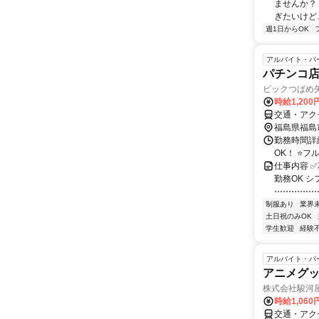
ませんか？
ぎたいけど…
週1日からOK
アルバイト・パ
パチンコ
ビックつばめ
時給1,200
交通・アク
福島県福島
勤務時間詳細
OK！ ⭐
仕事内容 ✅
勤務OK 
⋯⋯⋯⋯⋯
制服あり
業界
土日祝のみOK
学生歓迎
経験
アルバイト・パ
アニメグ
株式会社駿河屋 
時給1,060
交通・アク