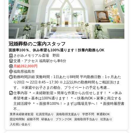
冠婚葬祭のご案内スタッフ
面接率100％、休み希望も100%通ります！扶養内勤務もOK
さがみメモリアル斎場 野田
交通・アクセス 福島駅から車6分
月給282,000円
福島県福島市
勤務時間詳細 実働時間：1日あたり8時間 平均勤務日数：1ヶ月あた
り20日 〜 22日 8:45～17:30 ※上記以外の勤務時間もご相談頂けま
す。 ※家庭やお子さまの都合、プライベートの予定も考慮...
仕事内容 ＊＜未経験歓迎＞簡単な作業からお任せします！ ＊＜休み
希望考慮＞基本は100%通ります！ ＊＜扶養内OK＞家事と両立する
主婦活躍中 ＊＜面接率100%！＞まずは職場見学へ！ ＊面接時履歴書
不...
業界未経験者歓迎
社員登用あり
資格取得支援あり
学歴不問
車通勤OK
固定時間制
経験不問
研修あり
ブランクOK
資格取得手当あり
社割あり
入社祝い金あり