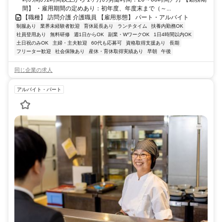
間】 ・雇用期間の定めあり：初年度、年度末まで（～...
【職種】 訪問介護 介護職員 【雇用形態】 パート・アルバイト
制服あり
業界未経験者歓迎
育休延長あり
ランチタイム
扶養内勤務OK
社員登用あり
無料研修
週1日からOK
副業・WワークOK
1日4時間以内OK
土日祝のみOK
主婦・主夫歓迎
60代も応募可
資格取得支援あり
長期
フリーター歓迎
社会保険あり
産休・育休取得実績あり
早朝
午後
同じ企業の求人
アルバイト・パート