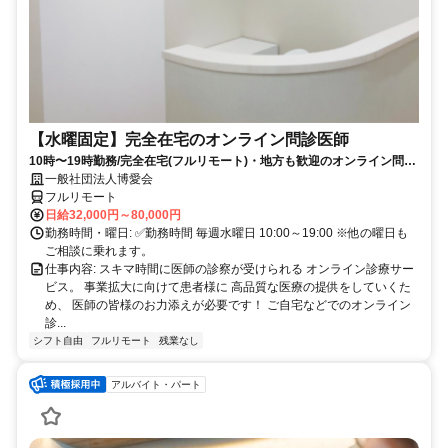
【水曜固定】完全在宅のオンライン問診医師
10時〜19時勤務/完全在宅(フルリモート)・地方も歓迎のオンライン問診
業務
一般社団法人博愛会
フルリモート
日給32,000円～80,000円
勤務時間・曜日: ✅勤務時間 毎週水曜日 10:00～19:00 ※他の曜日も
ご相談に乗れます。
仕事内容: スキマ時間に医師の診察が受けられる オンライン診療サー
ビス。 事業拡大に向けて患者様に 高品質な医療の提供をしていくた
め、 医師の皆様のお力添えが必要です！ ご自宅などでのオンライン
診...
シフト自由
フルリモート
残業なし
アルバイト・パート