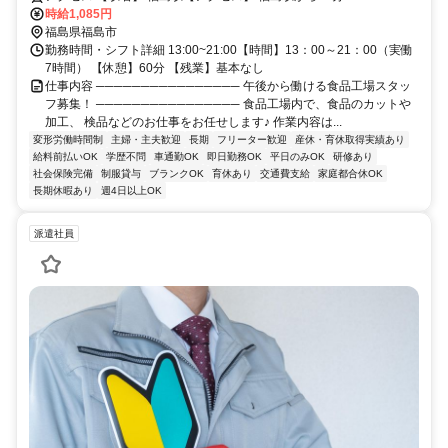
時給1,085円
福島県福島市
勤務時間・シフト詳細 13:00~21:00【時間】13：00～21：00（実働
7時間） 【休憩】60分 【残業】基本なし
仕事内容 ──────────────── 午後から働ける食品工場スタッ
フ募集！ ──────────────── 食品工場内で、食品のカットや
加工、 検品などのお仕事をお任せします♪ 作業内容は...
変形労働時間制
主婦・主夫歓迎
長期
フリーター歓迎
産休・育休取得実績あり
給料前払いOK
学歴不問
車通勤OK
即日勤務OK
平日のみOK
研修あり
社会保険完備
制服貸与
ブランクOK
育休あり
交通費支給
家庭都合休OK
長期休暇あり
週4日以上OK
派遣社員