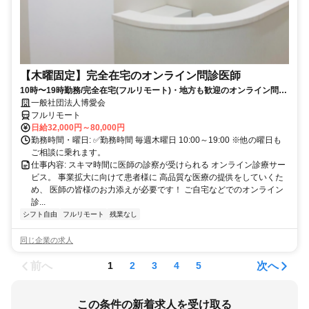
【木曜固定】完全在宅のオンライン問診医師
10時〜19時勤務/完全在宅(フルリモート)・地方も歓迎のオンライン問診
業務
一般社団法人博愛会
フルリモート
日給32,000円～80,000円
勤務時間・曜日: ✅勤務時間 毎週木曜日 10:00～19:00 ※他の曜日も
ご相談に乗れます。
仕事内容: スキマ時間に医師の診察が受けられる オンライン診療サー
ビス。 事業拡大に向けて患者様に 高品質な医療の提供をしていくた
め、 医師の皆様のお力添えが必要です！ ご自宅などでのオンライン
診...
シフト自由
フルリモート
残業なし
同じ企業の求人
前へ
次へ
1
2
3
4
5
この条件の新着求人を受け取る