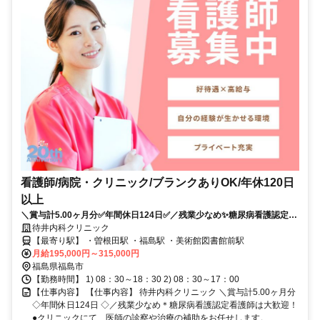
看護師/病院・クリニック/ブランクありOK/年休120日
以上
＼賞与計5.00ヶ月分✅年間休日124日✅／残業少なめ✨糖尿病看護認定看
護師は大歓迎❗️
待井内科クリニック
【最寄り駅】 ・曽根田駅 ・福島駅 ・美術館図書館前駅
月給195,000円～315,000円
福島県福島市
【勤務時間】 1) 08：30～18：30 2) 08：30～17：00
【仕事内容】 【仕事内容】 待井内科クリニック ＼賞与計5.00ヶ月分
◇年間休日124日 ◇／残業少なめ＊糖尿病看護認定看護師は大歓迎！
●クリニックにて、医師の診察や治療の補助をお任せします。 ...