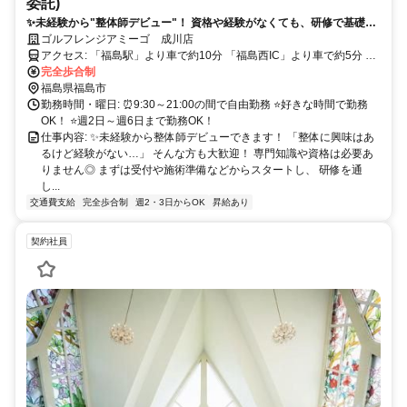
委託)
✨未経験から"整体師デビュー"！ 資格や経験がなくても、研修で基礎か
らしっかり学べます。 自由シフト制／好きな時間に勤務OK／週2日～
ゴルフレンジアミーゴ 成川店
OK／研修充実◎ ライフスタイルに合わせて働きながら、 一生モノの整
アクセス: 「福島駅」より車で約10分 「福島西IC」より車で約5分 福
体技術を身につけませんか？
島交通バス「吉井田」バス停より徒歩約3分 ✅車通勤OK ✅無料駐車場
完全歩合制
完備 福島市内はもちろん、 伊達市・二本松市・本宮市・桑折町など
福島県福島市
からも通勤しやすい立地です♪
勤務時間・曜日: ⏰9:30～21:00の間で自由勤務 ⭐好きな時間で勤務
OK！ ⭐週2日～週6日まで勤務OK！
仕事内容: ✨未経験から整体師デビューできます！ 「整体に興味はあ
るけど経験がない…」 そんな方も大歓迎！ 専門知識や資格は必要あ
りません◎ まずは受付や施術準備などからスタートし、 研修を通
し...
交通費支給
完全歩合制
週2・3日からOK
昇給あり
契約社員