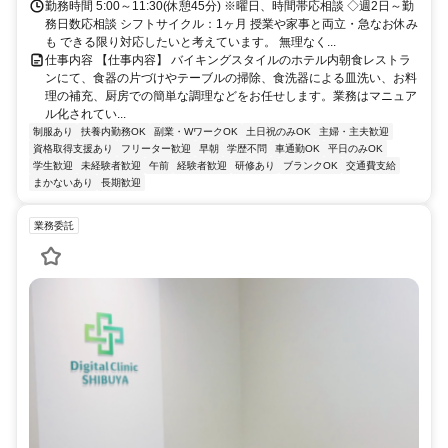
勤務時間 5:00～11:30(休憩45分) ※曜日、時間帯応相談 ◇週2日～勤
務日数応相談 シフトサイクル：1ヶ月 授業や家事と両立・急なお休み
も できる限り対応したいと考えています。 無理なく...
仕事内容 【仕事内容】 バイキングスタイルのホテル内朝食レストラ
ンにて、食器の片づけやテーブルの掃除、食洗器による皿洗い、お料
理の補充、厨房での簡単な調理などをお任せします。業務はマニュア
ル化されてい...
制服あり
扶養内勤務OK
副業・WワークOK
土日祝のみOK
主婦・主夫歓迎
資格取得支援あり
フリーター歓迎
早朝
学歴不問
車通勤OK
平日のみOK
学生歓迎
未経験者歓迎
午前
経験者歓迎
研修あり
ブランクOK
交通費支給
まかないあり
長期歓迎
業務委託