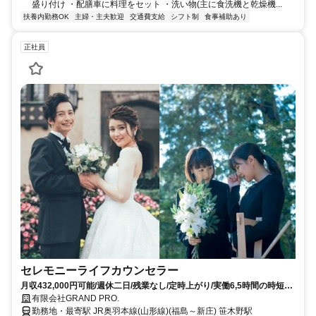
盛り付け ・配膳車に料理をセット ・洗い物(主に食洗機と乾燥機...
扶養内勤務OK
主婦・主夫歓迎
交通費支給
シフト制
食事補助あり
正社員
セレモニーライフカウンセラー
月収432,000円可能/週休二日/残業なし/定時上がり/実働6,5時間の時短社
員/昇給あり/賞与年2回あり
有限会社GRAND PRO.
勤務地・最寄駅 JR奥羽本線(山形線)(福島～新庄) 笹木野駅