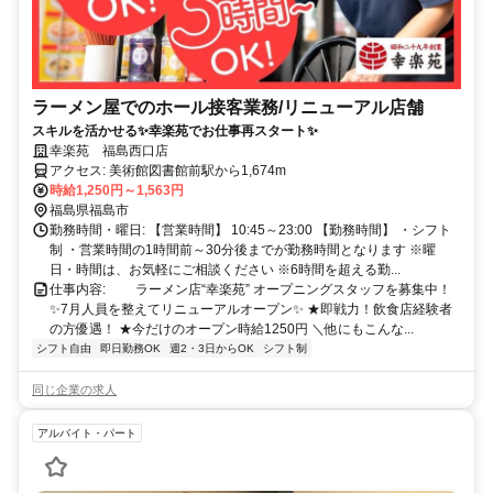
ラーメン屋でのホール接客業務/リニューアル店舗
スキルを活かせる✨幸楽苑でお仕事再スタート✨
幸楽苑 福島西口店
アクセス: 美術館図書館前駅から1,674m
時給1,250円～1,563円
福島県福島市
勤務時間・曜日: 【営業時間】 10:45～23:00 【勤務時間】 ・シフト
制 ・営業時間の1時間前～30分後までが勤務時間となります ※曜
日・時間は、お気軽にご相談ください ※6時間を超える勤...
仕事内容: ラーメン店“幸楽苑” オープニングスタッフを募集中！
✨7月人員を整えてリニューアルオープン✨ ★即戦力！飲食店経験者
の方優遇！ ★今だけのオープン時給1250円 ＼他にもこんな...
シフト自由
即日勤務OK
週2・3日からOK
シフト制
同じ企業の求人
アルバイト・パート