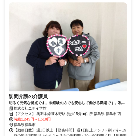
訪問介護の介護員
明るく元気な拠点です。未経験の方でも安心して働ける職場です。私た
ちと一緒に働きませんか？
株式会社ニチイ学館
【アクセス】 奥羽本線笹木野駅 徒歩15分 ■住 所 福島県 福島市 西中
央3丁目26-1ﾋﾟｱｻﾞ西部106号室 ■アクセス 奥羽本線笹木野駅 徒歩15
時給1,245円～1,510円
分
福島県福島市
【勤務日数】 週1日以上 【勤務時間】 週1日以上／シフト制 7時～19
時の間の1時間以上から 1ヶ月の労働時間：20～60時間／月 【勤務期