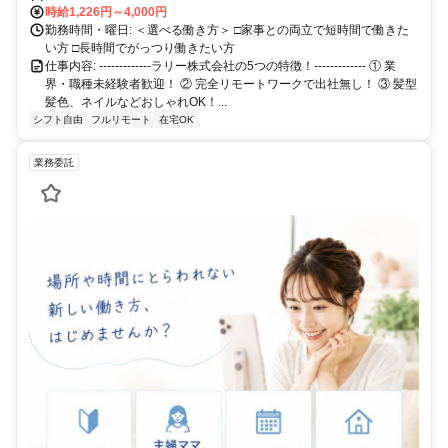
時給1,226円～4,000円
勤務時間・曜日: ＜選べる働き方＞ □家事との両立で短時間で働きた
い方 □長時間でがっつり働きたい方
仕事内容: -------------ラリー株式会社の5つの特徴！------------- ① 業
界・職種未経験者歓迎！ ② 完全リモートワークで出社無し！ ③ 髪型
髪色、ネイルなどおしゃれOK！...
シフト自由
フルリモート
在宅OK
業務委託