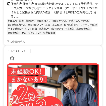
仕事内容 仕事内容 ★未経験大歓迎 ホテルフロントにて予約受付、デ
ータ入力、 夕方からはチェックイン業務 （WEBサイトやTELの予約
情報とご記帳された内容の確認、 朝食会場と時間のご案内など）を
行い...
制服あり
扶養内勤務OK
社員登用あり
週1日からOK
副業・WワークOK
1日4時間以内OK
土日祝のみOK
主婦・主夫歓迎
60代も応募可
フリーター歓迎
バイク通勤OK
シフト自由
車通勤OK
職場見学可
学生歓迎
未経験者歓迎
経験者歓迎
夕方
ブランクOK
交通費支給
同じ企業の求人
アルバイト・パート