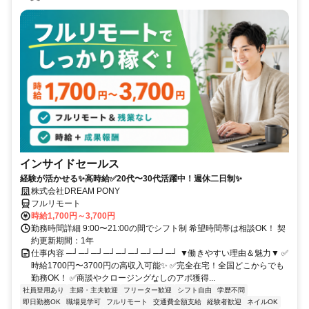
インサイドセールス
経験が活かせる✨高時給✅20代〜30代活躍中！週休二日制✨
株式会社DREAM PONY
フルリモート
時給1,700円～3,700円
勤務時間詳細 9:00〜21:00の間でシフト制 希望時間帯は相談OK！ 契
約更新期間：1年
仕事内容 ─┘─┘─┘─┘─┘─┘─┘─┘─┘ ▼働きやすい理由＆魅力▼ ✅
時給1700円〜3700円の高収入可能✨ ✅完全在宅！全国どこからでも
勤務OK！ ✅商談やクロージングなしのアポ獲得...
社員登用あり
主婦・主夫歓迎
フリーター歓迎
シフト自由
学歴不問
即日勤務OK
職場見学可
フルリモート
交通費全額支給
経験者歓迎
ネイルOK