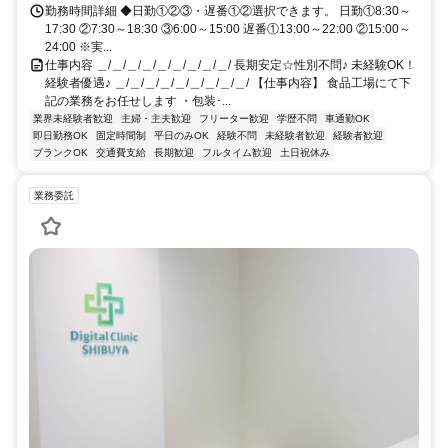
勤務時間詳細 ◆日勤①②③・遅番①②選択できます。 日勤①8:30～
17:30 ②7:30～18:30 ③6:00～15:00 遅番①13:00～22:00 ②15:00～
24:00 ※実...
仕事内容 ＿/＿/＿/＿/＿/＿/＿/＿/＿/ 長期安定☆性別不問♪ 未経験OK！
経験者優遇♪ ＿/＿/＿/＿/＿/＿/＿/＿/＿/ 【仕事内容】 食品工場にて下
記の業務をお任せします ・包装･...
業界未経験者歓迎
主婦・主夫歓迎
フリーター歓迎
学歴不問
車通勤OK
即日勤務OK
固定時間制
平日のみOK
経験不問
未経験者歓迎
経験者歓迎
ブランクOK
交通費支給
長期歓迎
フルタイム歓迎
土日祝休み
業務委託