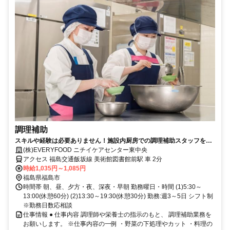
調理補助
スキルや経験は必要ありません！施設内厨房での調理補助スタッフを募
集！
(株)EVERYFOOD ニチイケアセンター東中央
アクセス 福島交通飯坂線 美術館図書館前駅 車 2分
時給1,035円～1,085円
福島県福島市
時間帯 朝、昼、夕方・夜、深夜・早朝 勤務曜日・時間 (1)5:30～
13:00(休憩60分) (2)13:30～19:30(休憩30分) 勤務:週3～5日 シフト制
※勤務日数応相談
仕事情報 ● 仕事内容 調理師や栄養士の指示のもと、 調理補助業務を
お願いします。 ※仕事内容の一例 ・野菜の下処理やカット ・料理の