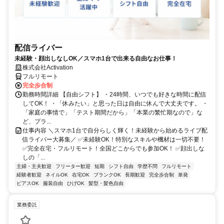
配信ライバー
未経験・顔出しなしOK／スマホ1台で出来る自由なお仕事！
株式会社Activation
フルリモート
完全歩合制
勤務時間詳細 【自由シフト】 ・24時間、いつでも好きな時間に配信
してOK！ ・「休みたい」と思った日は自由に休んで大丈夫です。 ・
「家庭の事情で」「テスト期間だから」「本業の繁忙期なので」な
ど、プラ...
仕事内容 ＼スマホ1台で自分らしく輝く！未経験から始めるライブ配
信ライバー大募集／ ✅未経験OK！特別なスキルや機材は一切不要！
✅完全在宅・フルリモート！全国どこからでも参加OK！ ✅顔出しな
しの「...
主婦・主夫歓迎
フリーター歓迎
短期
シフト自由
学歴不問
フルリモート
経験者歓迎
ネイルOK
在宅OK
ブランクOK
長期歓迎
完全歩合制
単発
ピアスOK
服装自由
ひげOK
髪型・髪色自由
業務委託