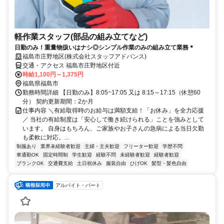
軽作業スタッフ(部品の組み立てなど)
日勤のみ！重量物扱いはナシ◎シンプル作業のみの組み立て業務＊
福島市庄野地区(株式会社スタッフアドバンス)
交通・アクセス 福島市庄野地区付近
時給1,100円～1,375円
福島県福島市
勤務時間詳細 【日勤のみ】8:05~17:05 又は 8:15～17:15（休憩60
分） 契約更新期間：2か月
仕事内容 ＼有給取得時のお給与は満額支給！「お休み」を全力応援
／ 当社の有給制度は「安心して働き続けられる」ことを強みとして
います。 自身はもちろん、ご家族やお子さんの急病による当日欠勤
も柔軟に対応。...
制服あり
業界未経験者歓迎
主婦・主夫歓迎
フリーター歓迎
学歴不問
車通勤OK
固定時間制
学生歓迎
経験不問
未経験者歓迎
経験者歓迎
ブランクOK
交通費支給
土日祝休み
服装自由
ひげOK
髪型・髪色自由
アルバイト・パート