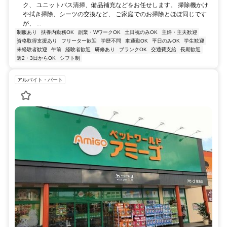
ク、 ユニットバス清掃、備品補充などをお任せします。 掃除機かけ
や拭き掃除、シーツの交換など、 ご家庭でのお掃除とほぼ同じです
が、 ...
制服あり
扶養内勤務OK
副業・WワークOK
土日祝のみOK
主婦・主夫歓迎
資格取得支援あり
フリーター歓迎
学歴不問
車通勤OK
平日のみOK
学生歓迎
未経験者歓迎
午前
経験者歓迎
研修あり
ブランクOK
交通費支給
長期歓迎
週2・3日からOK
シフト制
アルバイト・パート