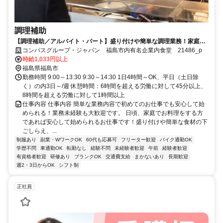
調理補助
【調理補助／アルバイト・パート】盛り付けや簡単な調理業務！家庭の
調理レベルでOK！
コンパスグループ・ジャパン 福島市内有名企業内食堂 21486_p
時給1,033円以上
福島県福島市
勤務時間 9:00～13:30 9:30～14:30 1日4時間～OK、平日（土日除
く）の内3日～/週 休憩時間：6時間を超える労働に対して45分以上、
8時間を超える労働に対して1時間以上
仕事内容 仕事内容 簡単な業務内容で初めてのお仕事でも安心して始
められる！業務未経験も大歓迎です。 日頃、家庭でお料理をする方
であれば安心して始められるお仕事です！盛り付けや簡単な食材の下
ごしらえ、...
制服あり
副業・WワークOK
60代も応募可
フリーター歓迎
バイク通勤OK
学歴不問
車通勤OK
転勤なし
経験不問
未経験者歓迎
午前
経験者歓迎
有資格者歓迎
研修あり
ブランクOK
交通費支給
まかないあり
長期歓迎
週2・3日からOK
シフト制
正社員