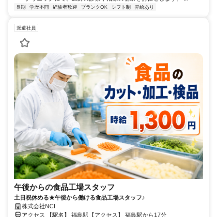
長期
学歴不問
経験者歓迎
ブランクOK
シフト制
昇給あり
派遣社員
午後からの食品工場スタッフ
土日祝休める★午後から働ける食品工場スタッフ♪
株式会社NCI
アクセス 【駅名】 福島駅【アクセス】 福島駅から17分