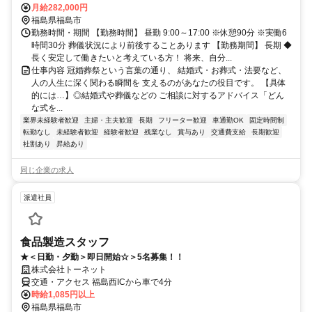
月給282,000円
福島県福島市
勤務時間・期間 【勤務時間】 昼勤 9:00～17:00 ※休憩90分 ※実働6
時間30分 葬儀状況により前後することあります 【勤務期間】 長期 ◆
長く安定して働きたいと考えている方！ 将来、自分...
仕事内容 冠婚葬祭という言葉の通り、 結婚式・お葬式・法要など、
人の人生に深く関わる瞬間を 支えるのがあなたの役目です。 【具体
的には…】◎結婚式や葬儀などの ご相談に対するアドバイス「どん
な式を...
業界未経験者歓迎
主婦・主夫歓迎
長期
フリーター歓迎
車通勤OK
固定時間制
転勤なし
未経験者歓迎
経験者歓迎
残業なし
賞与あり
交通費支給
長期歓迎
社割あり
昇給あり
同じ企業の求人
派遣社員
食品製造スタッフ
★＜日勤・夕勤＞即日開始☆＞5名募集！！
株式会社トーネット
交通・アクセス 福島西ICから車で4分
時給1,085円以上
福島県福島市