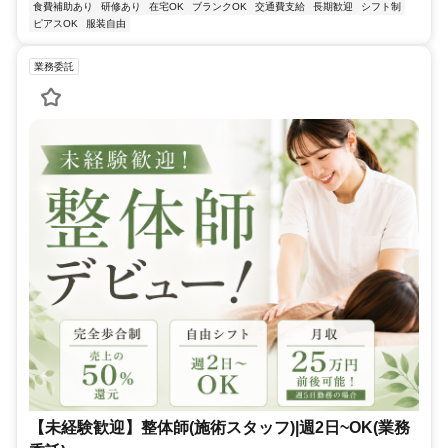
食費補助あり
研修あり
在宅OK
ブランクOK
交通費支給
長期歓迎
シフト制
ピアスOK
服装自由
業務委託
【未経験歓迎】整体師(施術スタッフ)|週2日~OK(業務