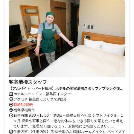
客室清掃スタッフ
【アルバイト・パート採用】ホテルの客室清掃スタッフ／ブランク復
帰・未経験歓迎！主婦(夫)さん活躍中
ホテルルートイン 福島西インター
アクセス 福島西ICより車で約2分
時給1,060円
福島県福島市
勤務時間 9:30～15:00 ◇週3日～勤務日数応相談 シフトサイクル：1
ヶ月 授業や家事と両立・急なお休みも できる限り対応したいと考え
ています。 無理なく働けるよう、お気軽にご相談ください。...
仕事内容 【仕事内容】 客室全体のお掃除(ルームメイク)、ベッドメイ