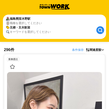
福島県
笹木野駅
職種を選択してください
主婦・主夫歓迎
キーワードを選択してください
296件
条件保存
関連度順
業務委託