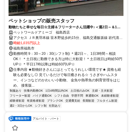
ペットショップの販売スタッフ
動物たちと幸せな毎日☆主婦＆フリーターさん活躍中♪＜週2日～＆1日3
時間～シフト相談OK＞
ペットワールドアミーゴ 福島西店
アクセス ＪＲ奥羽本線 笹木野徒歩約15分、福島交通飯坂線 岩代清水
徒歩約20分、福島交通飯坂線 泉（福島交通）徒歩約20分 笹木野駅よ
時給1,035円以上
り車で3分
福島県福島市
勤務時間 9：30～20：30(シフト制) ＊週2日～、1日3時間～相談
OK！ ＊土日祝に勤務できる方は特に大歓迎！＊土日祝日は時給50円
UP☆ ＊平日17時以降は時給60円UP☆
仕事内容 ★動物好きさんにはとってもうれしい環境です★ 資格も経
験も必要なし◎ 見ているだけで毎日癒される☆ うさぎやハムスタ
ー、インコなどのかわいい小動物、 金魚や熱帯魚の飼育管理をはじ
め、 接客販...
制服あり
扶養内勤務OK
1日4時間以内OK
土日祝のみOK
主婦・主夫歓迎
フリーター歓迎
バイク通勤OK
シフト自由
学歴不問
車通勤OK
未経験者歓迎
経験者歓迎
有資格者歓迎
ブランクOK
交通費支給
長期歓迎
フルタイム歓迎
週2・3日からOK
シフト制
社割あり
アルバイト・パート