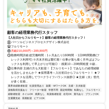
顧客の経理業務代行スタッフ
【入社日からフルリモート】顧客の経理業務代行スタッフ！
パーソルビジネスプロセスデザイン株式会社
フルリモート
月給210,000円～289,900円
勤務時間詳細 総労働時間：1ヶ月あたり160時間 ・1日8時間勤務(フ
レックス利用可) ※月末月初は繁忙期！仕事が落ち着く月半ばはフレ
ックスを利用して早上がりが可能◎ ・残業10～20時間程度 ※顧...
仕事内容 主婦の方も大歓迎！【フルリモート】であなたの経理経験
を活かしませんか？ ★採用選考～入社初日からフルリモート！ ★フ
レックスを活用してワークライフバランス抜群◎ ★主婦（夫）世代
が多く在籍...
業界未経験者歓迎
社員登用あり
副業・WワークOK
主婦・主夫歓迎
資格取得支援あり
フリーター歓迎
学歴不問
固定時間制
転勤なし
フルリモート
経験者歓迎
ネイルOK
残業なし
有資格者歓迎
在宅OK
賞与あり
ブランクOK
交通費支給
長期歓迎
ピアスOK
契約社員