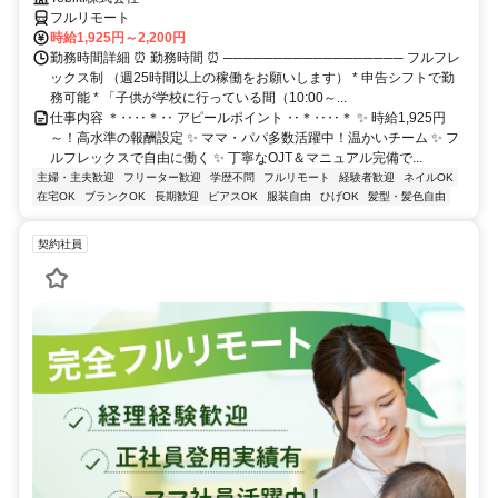
フルリモート
時給1,925円～2,200円
勤務時間詳細 ⏰ 勤務時間 ⏰ ────────────────── フルフレ
ックス制 （週25時間以上の稼働をお願いします） * 申告シフトで勤
務可能 * 「子供が学校に行っている間（10:00～...
仕事内容 ＊‥‥＊‥ アピールポイント ‥＊‥‥＊ ✨ 時給1,925円
～！高水準の報酬設定 ✨ ママ・パパ多数活躍中！温かいチーム ✨ フ
ルフレックスで自由に働く ✨ 丁寧なOJT＆マニュアル完備で...
主婦・主夫歓迎
フリーター歓迎
学歴不問
フルリモート
経験者歓迎
ネイルOK
在宅OK
ブランクOK
長期歓迎
ピアスOK
服装自由
ひげOK
髪型・髪色自由
契約社員