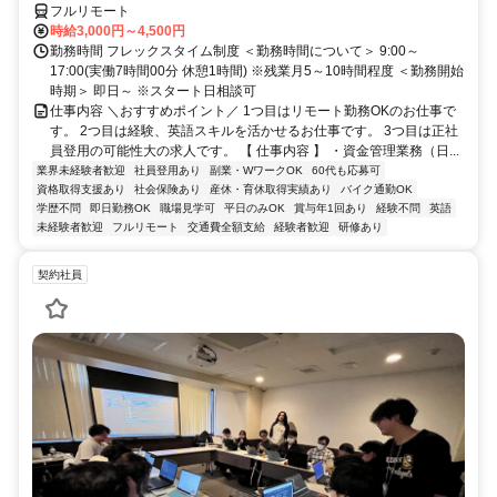
フルリモート
時給3,000円～4,500円
勤務時間 フレックスタイム制度 ＜勤務時間について＞ 9:00～
17:00(実働7時間00分 休憩1時間) ※残業月5～10時間程度 ＜勤務開始
時期＞ 即日～ ※スタート日相談可
仕事内容 ＼おすすめポイント／ 1つ目はリモート勤務OKのお仕事で
す。 2つ目は経験、英語スキルを活かせるお仕事です。 3つ目は正社
員登用の可能性大の求人です。 【 仕事内容 】 ・資金管理業務（日...
業界未経験者歓迎
社員登用あり
副業・WワークOK
60代も応募可
資格取得支援あり
社会保険あり
産休・育休取得実績あり
バイク通勤OK
学歴不問
即日勤務OK
職場見学可
平日のみOK
賞与年1回あり
経験不問
英語
未経験者歓迎
フルリモート
交通費全額支給
経験者歓迎
研修あり
契約社員