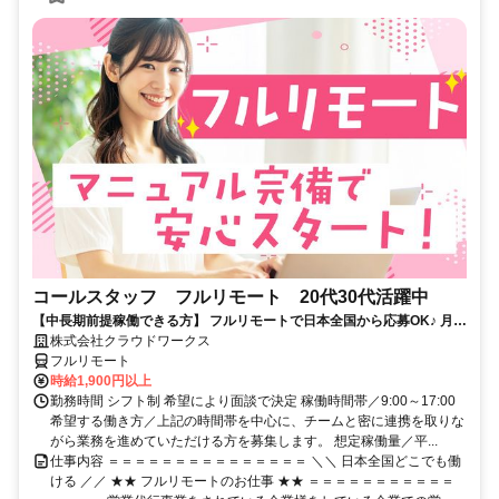
コールスタッフ フルリモート 20代30代活躍中
【中長期前提稼働できる方】 フルリモートで日本全国から応募OK♪ 月稼
働80時間で安定収入！
株式会社クラウドワークス
フルリモート
時給1,900円以上
勤務時間 シフト制 希望により面談で決定 稼働時間帯／9:00～17:00
希望する働き方／上記の時間帯を中心に、チームと密に連携を取りな
がら業務を進めていただける方を募集します。 想定稼働量／平...
仕事内容 ＝＝＝＝＝＝＝＝＝＝＝＝＝＝＝ ＼＼ 日本全国どこでも働
ける ／／ ★★ フルリモートのお仕事 ★★ ＝＝＝＝＝＝＝＝＝＝＝