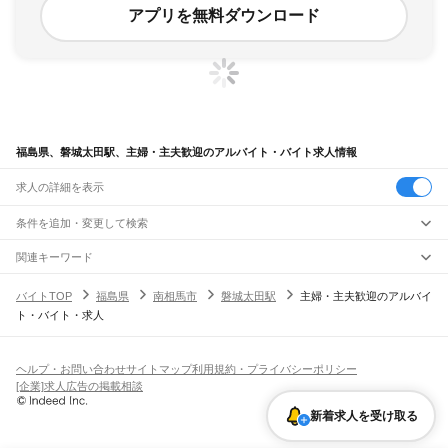
アプリを無料ダウンロード
福島県、磐城太田駅、主婦・主夫歓迎のアルバイト・バイト求人情報
求人の詳細を表示
条件を追加・変更して検索
市区町村を追加・変更
関連キーワード
完全在宅ワーク 全国
シール貼り 在宅
現在地周辺
ガチャガチャ
犬カフェ
福島県
駅を追加・変更
バイトTOP
福島県
南相馬市
磐城太田駅
主婦・主夫歓迎のアルバイ
福島県
すべて
ト・バイト・求人
福島市
会津若松市
郡山市
いわき市
白河市
須賀川市
喜多方市
相馬市
二本松市
職種を追加・変更
JR東北本線(黒磯～利府・盛岡)
田村市
南相馬市
伊達市
本宮市
伊達郡
安達郡
岩瀬郡
南会津郡
耶麻郡
河沼郡
白坂駅
新白河駅
白河駅
久田野駅
泉崎駅
矢吹駅
鏡石駅
須賀川駅
安積永盛駅
郡山駅
飲食・フードサービス
大沼郡
西白河郡
東白川郡
石川郡
田村郡
双葉郡
相馬郡
特徴を追加・変更
日和田駅
五百川駅
本宮駅
杉田駅
二本松駅
安達駅
松川駅
金谷川駅
南福島駅
福島駅
飲食・フードサービス
すべて
ヘルプ・お問い合わせ
サイトマップ
利用規約・プライバシーポリシー
東福島駅
伊達駅
桑折駅
藤田駅
貝田駅
ホールスタッフ
キッチンスタッフ
皿洗い・洗い場
精肉・鮮魚加工
給食調理
人気
[企業]求人広告の掲載相談
雇用形態を追加・変更
パン屋（ベーカリー）
フードカウンター販売員
バー（BAR）・バーテンダー
日払いOK
高校生歓迎
学生歓迎
深夜の仕事
髪型・髪色自由
ひげOK
ネイルOK
山形線
新着求人を受け取る
飲食店補助（開店・閉店準備）
飲食店（店長・マネージャー）
ピアスOK
アルバイト・パート
履歴書不要
オープニングスタッフ
留学生・外国人活躍中
福島駅
笹木野駅
庭坂駅
都道府県を変更
営業・販売
勤務期間
正社員