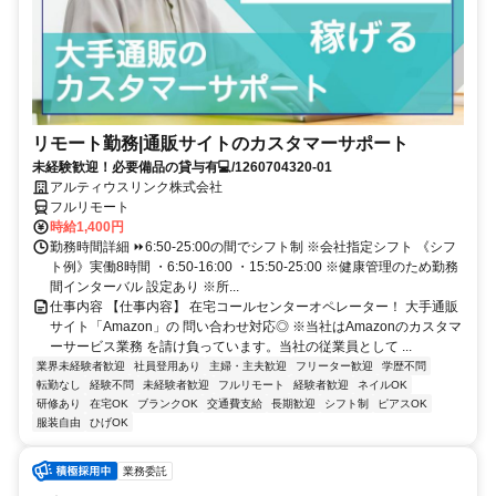
リモート勤務|通販サイトのカスタマーサポート
未経験歓迎！必要備品の貸与有💻/1260704320-01
アルティウスリンク株式会社
フルリモート
時給1,400円
勤務時間詳細 ⏩6:50-25:00の間でシフト制 ※会社指定シフト 《シフ
ト例》実働8時間 ・6:50-16:00 ・15:50-25:00 ※健康管理のため勤務
間インターバル 設定あり ※所...
仕事内容 【仕事内容】 在宅コールセンターオペレーター！ 大手通販
サイト「Amazon」の 問い合わせ対応◎ ※当社はAmazonのカスタマ
ーサービス業務 を請け負っています。当社の従業員として ...
業界未経験者歓迎
社員登用あり
主婦・主夫歓迎
フリーター歓迎
学歴不問
転勤なし
経験不問
未経験者歓迎
フルリモート
経験者歓迎
ネイルOK
研修あり
在宅OK
ブランクOK
交通費支給
長期歓迎
シフト制
ピアスOK
服装自由
ひげOK
業務委託