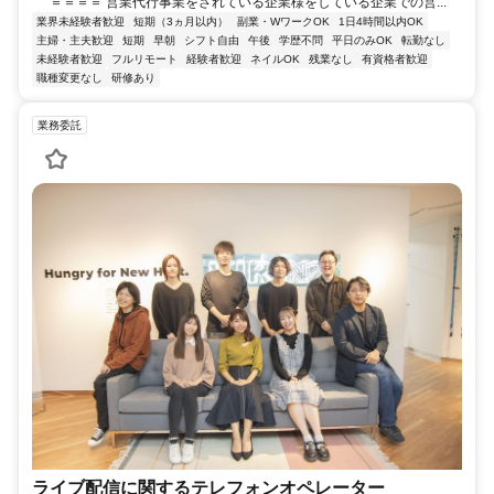
＝＝＝＝ 営業代行事業をされている企業様をしている企業での営...
業界未経験者歓迎
短期（3ヵ月以内）
副業・WワークOK
1日4時間以内OK
主婦・主夫歓迎
短期
早朝
シフト自由
午後
学歴不問
平日のみOK
転勤なし
未経験者歓迎
フルリモート
経験者歓迎
ネイルOK
残業なし
有資格者歓迎
職種変更なし
研修あり
業務委託
ライブ配信に関するテレフォンオペレーター