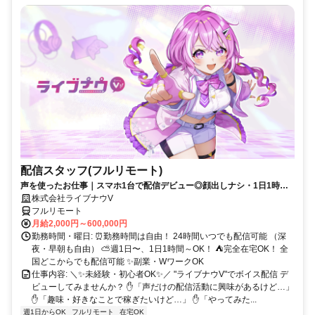
配信スタッフ(フルリモート)
声を使ったお仕事｜スマホ1台で配信デビュー◎顔出しナシ・1日1時間
～OK♪
株式会社ライブナウV
フルリモート
月給2,000円～600,000円
勤務時間・曜日: ⏰勤務時間は自由！ 24時間いつでも配信可能 （深
夜・早朝も自由） ⛅週1日〜、1日1時間～OK！ ⛺完全在宅OK！ 全
国どこからでも配信可能 ✨副業・WワークOK
仕事内容: ＼✨未経験・初心者OK✨／ "ライブナウV"でボイス配信 デ
ビューしてみませんか？ ✋「声だけの配信活動に興味があるけど…」
✋「趣味・好きなことで稼ぎたいけど…」 ✋「やってみた...
週1日からOK
フルリモート
在宅OK