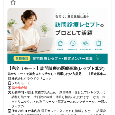
【完全リモート】訪問診療の医療事務(レセプト算定)
完全リモートで算定スキル活かして活躍したい方必見！！【限定募集】
完全リモート｜在宅医療レセプト算定（成果報酬型／業務委託）
株式会社クラウドクリニック
フルリモート
完全歩合制
勤務時間・曜日: 業務委託のため、勤務時間・休日はフレキシブルに
調整可能です。 土日祝の稼働・休暇も相談いただけます。 なお、担
当クリニックごとの運用ルール・算定ルールのレクチャーを、一部ス
タッフの...
仕事内容: ■ 仕事内容 電子カルテに入力された情報をもとに、訪問診