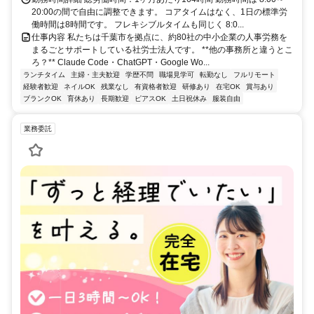
20:00の間で自由に調整できます。 コアタイムはなく、1日の標準労
働時間は8時間です。 フレキシブルタイムも同じく 8:0...
仕事内容 私たちは千葉市を拠点に、約80社の中小企業の人事労務を
まるごとサポートしている社労士法人です。 **他の事務所と違うとこ
ろ？** Claude Code・ChatGPT・Google Wo...
ランチタイム
主婦・主夫歓迎
学歴不問
職場見学可
転勤なし
フルリモート
経験者歓迎
ネイルOK
残業なし
有資格者歓迎
研修あり
在宅OK
賞与あり
ブランクOK
育休あり
長期歓迎
ピアスOK
土日祝休み
服装自由
業務委託