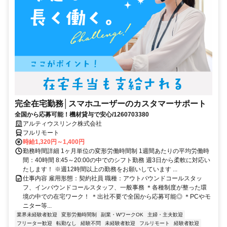
完全在宅勤務│スマホユーザーのカスタマーサポート
全国から応募可能！機材貸与で安心/1260703380
アルティウスリンク株式会社
フルリモート
時給1,320円～1,400円
勤務時間詳細 1ヶ月単位の変形労働時間制 1週間あたりの平均労働時
間：40時間 8:45～20:00の中でのシフト勤務 週3日から柔軟に対応い
たします！ ※週12時間以上の勤務をお願いしています ...
仕事内容 雇用形態：契約社員 職種：アウトバウンドコールスタッ
フ、インバウンドコールスタッフ、一般事務 ＊各種制度が整った環
境の中での在宅ワーク！ ＊出社不要で全国から応募可能◎ ＊PCやモ
ニター等...
業界未経験者歓迎
変形労働時間制
副業・WワークOK
主婦・主夫歓迎
フリーター歓迎
転勤なし
経験不問
未経験者歓迎
フルリモート
経験者歓迎