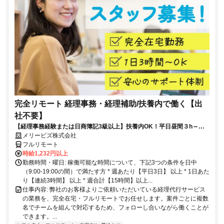
完全リモート 経理事務・経理補助/扶養内で働く【出
社不要】
【経理事務経験または日商簿記3級以上】扶養内OK！平日昼間３h～。
完全在宅で育児・介護中の方も大歓迎♪
メリービズ株式会社
フルリモート
時給1,232円以上
勤務時間・曜日: 稼働可能な時間について、下記3つの条件を日中
（9:00-19:00の間）で満たす方 * 週あたり【平日3日】 以上 * 1日あた
り【連続3時間】 以上 * 週合計【15時間】以上...
仕事内容: 弊社のお客様よりご依頼いただいている経理代行サービス
の業務を、完全在宅・フルリモートでお任せします。案件ごとに複数
名でチームを組んで対応するため、フォローし合いながら働くことが
できます。...