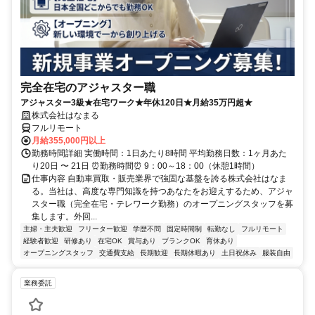
完全在宅のアジャスター職
アジャスター3級★在宅ワーク★年休120日★月給35万円超★
株式会社はなまる
フルリモート
月給355,000円以上
勤務時間詳細 実働時間：1日あたり8時間 平均勤務日数：1ヶ月あた
り20日 〜 21日 ⏰勤務時間⏰ 9：00～18：00（休憩1時間）
仕事内容 自動車買取・販売業界で強固な基盤を誇る株式会社はなま
る。当社は、高度な専門知識を持つあなたをお迎えするため、アジャ
スター職（完全在宅・テレワーク勤務）のオープニングスタッフを募
集します。外回...
主婦・主夫歓迎
フリーター歓迎
学歴不問
固定時間制
転勤なし
フルリモート
経験者歓迎
研修あり
在宅OK
賞与あり
ブランクOK
育休あり
オープニングスタッフ
交通費支給
長期歓迎
長期休暇あり
土日祝休み
服装自由
業務委託