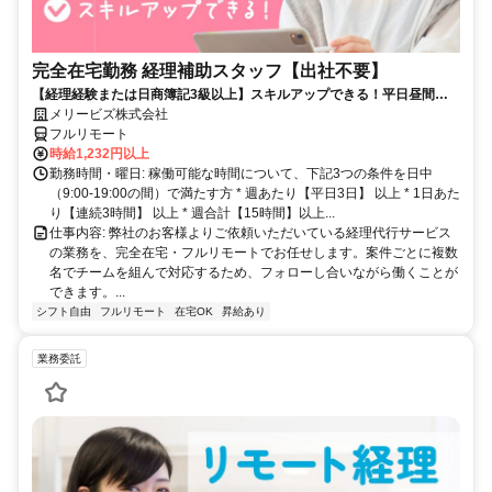
完全在宅勤務 経理補助スタッフ【出社不要】
【経理経験または日商簿記3級以上】スキルアップできる！平日昼間３h
～。完全在宅で育児・介護中の方も大歓迎♪
メリービズ株式会社
フルリモート
時給1,232円以上
勤務時間・曜日: 稼働可能な時間について、下記3つの条件を日中
（9:00-19:00の間）で満たす方 * 週あたり【平日3日】 以上 * 1日あた
り【連続3時間】 以上 * 週合計【15時間】以上...
仕事内容: 弊社のお客様よりご依頼いただいている経理代行サービス
の業務を、完全在宅・フルリモートでお任せします。案件ごとに複数
名でチームを組んで対応するため、フォローし合いながら働くことが
できます。...
シフト自由
フルリモート
在宅OK
昇給あり
業務委託