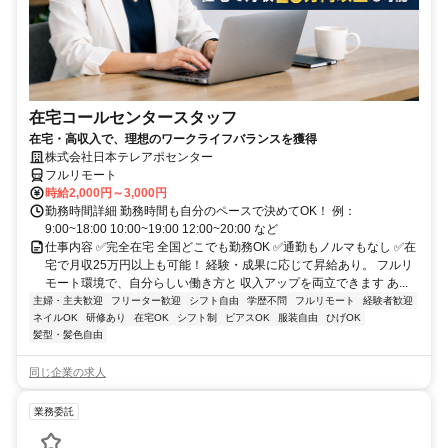
在宅コールセンタースタッフ
在宅・高収入で、理想のワークライフバランスを獲得
株式会社日本テレアポセンター
フルリモート
時給2,000円～3,000円
勤務時間詳細 勤務時間も自分のペースで決めてOK！ 例：
9:00~18:00 10:00~19:00 12:00~20:00 など
仕事内容 ✅完全在宅 全国どこでも勤務OK ✅通勤もノルマもなし ✅在
宅で月収25万円以上も可能！ 経験・成果に応じて昇給あり。 フルリ
モート環境で、自分らしい働き方と 収入アップを両立できます あ...
主婦・主夫歓迎
フリーター歓迎
シフト自由
学歴不問
フルリモート
経験者歓迎
ネイルOK
研修あり
在宅OK
シフト制
ピアスOK
服装自由
ひげOK
髪型・髪色自由
同じ企業の求人
業務委託