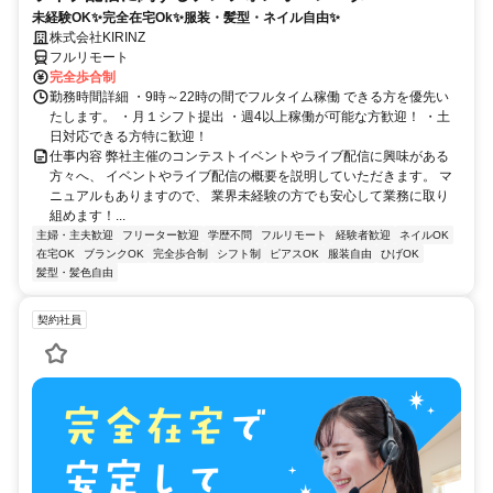
未経験OK✨完全在宅Ok✨服装・髪型・ネイル自由✨
株式会社KIRINZ
フルリモート
完全歩合制
勤務時間詳細 ・9時～22時の間でフルタイム稼働 できる方を優先い
たします。 ・月１シフト提出 ・週4以上稼働が可能な方歓迎！ ・土
日対応できる方特に歓迎！
仕事内容 弊社主催のコンテストイベントやライブ配信に興味がある
方々へ、 イベントやライブ配信の概要を説明していただきます。 マ
ニュアルもありますので、 業界未経験の方でも安心して業務に取り
組めます！...
主婦・主夫歓迎
フリーター歓迎
学歴不問
フルリモート
経験者歓迎
ネイルOK
在宅OK
ブランクOK
完全歩合制
シフト制
ピアスOK
服装自由
ひげOK
髪型・髪色自由
契約社員