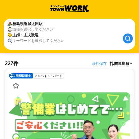
福島県
磐城太田駅
職種を選択してください
主婦・主夫歓迎
キーワードを選択してください
227件
条件保存
関連度順
アルバイト・パート