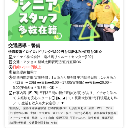
交通誘導・警備
快適装備イロイロ♪ドリンク代200円も◎夏休み×短期もOK☆
テイケイ株式会社 南相馬リクルートセンター[192]
交通・アクセス 磐城太田駅周辺/直行直帰OK
日給12,000円以上
福島県南相馬市
勤務時間詳細 実働時間：1日あたり8時間 平均勤務日数：1ヶ月あた
り12日 〜 20日 ■■日勤■■8:00～17:00(実働8h) ■■夜勤■■20:00～
5:00(実働8h) ＊週3日～OK ＊...
仕事内容 ||◤ ◥|| 平日3日間の新任研修(必須) があり、イチから学べ
て 未経験も安心スタート⭕ ||◣ ◢|| ＼⭐ 長期大歓迎!!毎日現場あり!!⭐
／ ＼ 生活も収入も大安定◎ ／ ▼...
制服あり
業界未経験者歓迎
扶養内勤務OK
社員登用あり
副業・WワークOK
土日祝のみOK
主婦・主夫歓迎
週1シフト提出
60代も応募可
資格取得支援あり
フリーター歓迎
早朝
シフト自由
学歴不問
平日のみOK
学生歓迎
経験不問
未経験者歓迎
交通費全額支給
午前