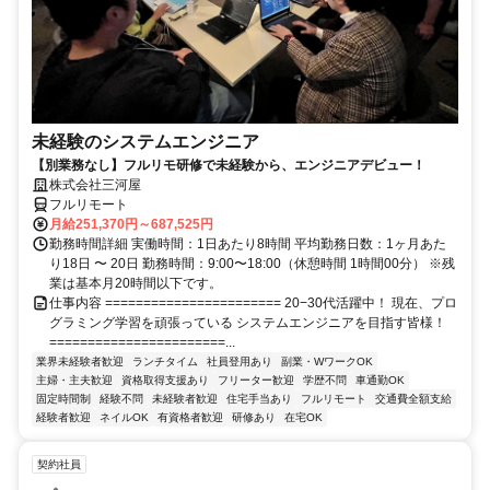
未経験のシステムエンジニア
【別業務なし】フルリモ研修で未経験から、エンジニアデビュー！
株式会社三河屋
フルリモート
月給251,370円～687,525円
勤務時間詳細 実働時間：1日あたり8時間 平均勤務日数：1ヶ月あた
り18日 〜 20日 勤務時間：9:00〜18:00（休憩時間 1時間00分） ※残
業は基本月20時間以下です。
仕事内容 ======================= 20−30代活躍中！ 現在、プロ
グラミング学習を頑張っている システムエンジニアを目指す皆様！
=======================...
業界未経験者歓迎
ランチタイム
社員登用あり
副業・WワークOK
主婦・主夫歓迎
資格取得支援あり
フリーター歓迎
学歴不問
車通勤OK
固定時間制
経験不問
未経験者歓迎
住宅手当あり
フルリモート
交通費全額支給
経験者歓迎
ネイルOK
有資格者歓迎
研修あり
在宅OK
契約社員