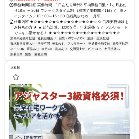
勤務時間詳細 実働時間：1日あたり8時間 平均勤務日数：1ヶ月あた
り18日 〜 20日 フレックスタイム制 （標準労働時間／1日8h） ※メ
インタイム／10：00～16：00 ◎残業少なめ！ 月平...
仕事内容 ★☆★☆★☆★☆★☆★☆★☆★☆★☆ ☆ 労務実務経験を
お持ちの方 ★ ★ 給与計算、勤怠管理、年末調整 ☆ ☆ フルリモート
でスキル活かせる！ ★ ★☆★☆★☆★☆★☆★☆★☆★☆★☆ ...
業界未経験者歓迎
社員登用あり
副業・WワークOK
主婦・主夫歓迎
資格取得支援あり
学歴不問
転勤なし
フルリモート
交通費全額支給
経験者歓迎
ネイルOK
研修あり
在宅OK
賞与あり
交通費支給
ピアスOK
土日祝休み
服装自由
髪型・髪色自由
正社員