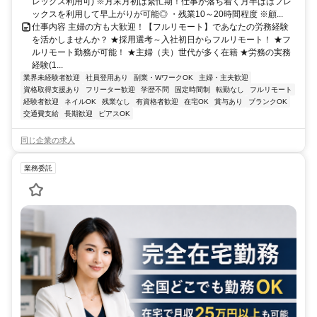
レックス利用可) ※月末月初は繁忙期！仕事が落ち着く月半ばはフレ
ックスを利用して早上がりが可能◎ ・残業10～20時間程度 ※顧...
仕事内容 主婦の方も大歓迎！【フルリモート】であなたの労務経験
を活かしませんか？ ★採用選考～入社初日からフルリモート！ ★フ
ルリモート勤務が可能！ ★主婦（夫）世代が多く在籍 ★労務の実務
経験(1...
業界未経験者歓迎
社員登用あり
副業・WワークOK
主婦・主夫歓迎
資格取得支援あり
フリーター歓迎
学歴不問
固定時間制
転勤なし
フルリモート
経験者歓迎
ネイルOK
残業なし
有資格者歓迎
在宅OK
賞与あり
ブランクOK
交通費支給
長期歓迎
ピアスOK
同じ企業の求人
業務委託