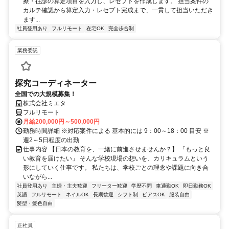
療・往診の算定項目を入力し、レセプトを作成します。 担当案件の
カルテ確認から算定入力・レセプト完成まで、一貫して担当いただき
ます...
社員登用あり
フルリモート
在宅OK
完全歩合制
業務委託
探究コーディネーター
全国での大規模募集！
株式会社ミエタ
フルリモート
月給200,000円～500,000円
勤務時間詳細 ※対応案件による 基本的には 9：00～18：00 目安 ※
週2～5日程度の出勤
仕事内容 【日本の教育を、一緒に前進させませんか？】 「もっと良
い教育を届けたい」 そんな学校現場の想いを、カリキュラムという
形にしていく仕事です。 私たちは、学校ごとの理念や課題に向き合
いながら...
社員登用あり
主婦・主夫歓迎
フリーター歓迎
学歴不問
車通勤OK
即日勤務OK
英語
フルリモート
ネイルOK
長期歓迎
シフト制
ピアスOK
服装自由
髪型・髪色自由
正社員