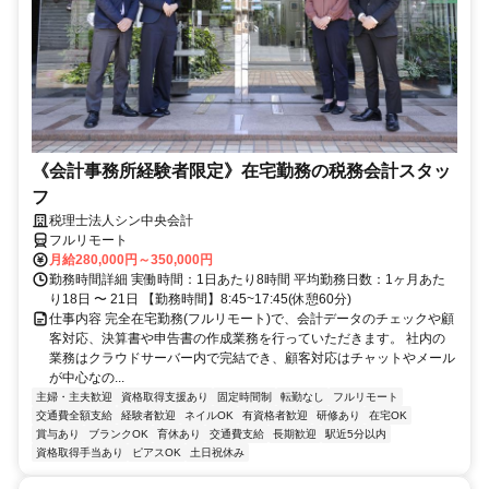
《会計事務所経験者限定》在宅勤務の税務会計スタッ
フ
税理士法人シン中央会計
フルリモート
月給280,000円～350,000円
勤務時間詳細 実働時間：1日あたり8時間 平均勤務日数：1ヶ月あた
り18日 〜 21日 【勤務時間】8:45~17:45(休憩60分)
仕事内容 完全在宅勤務(フルリモート)で、会計データのチェックや顧
客対応、決算書や申告書の作成業務を行っていただきます。 社内の
業務はクラウドサーバー内で完結でき、顧客対応はチャットやメール
が中心なの...
主婦・主夫歓迎
資格取得支援あり
固定時間制
転勤なし
フルリモート
交通費全額支給
経験者歓迎
ネイルOK
有資格者歓迎
研修あり
在宅OK
賞与あり
ブランクOK
育休あり
交通費支給
長期歓迎
駅近5分以内
資格取得手当あり
ピアスOK
土日祝休み