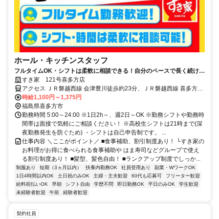
ホール・キッチンスタッフ
フルタイムOK・シフトは柔軟に相談できる！自分のペースで長く続けら
れる職場です◎
すき家 121号喜多方店
アクセス ＪＲ磐越西線 会津豊川徒歩約23分、ＪＲ磐越西線 喜多方北
口徒歩約26分、ＪＲ磐越西線 姥堂徒歩約42分 米沢街道沿い
時給1,100円～1,375円
福島県喜多方市
勤務時間 5:00～24:00 ※1日2h～、週2日～OK ※勤務シフトや勤務時
間帯は面接で気軽にご相談ください！ ※高校生シフトは21時まで(深
夜勤務発生を防ぐため) ・シフトは自己申告制です。 ...
仕事内容 ＼ここがポイント／ ■食事補助、割引制度あり！ └すき家の
お料理がお得に食べられる食事補助や はま寿司などグループで使え
る割引制度あり！ ■髪型、髪色自由！ ■ランクアップ制度でしっか...
制服あり
短期（3ヵ月以内）
扶養内勤務OK
社員登用あり
副業・WワークOK
1日4時間以内OK
土日祝のみOK
主婦・主夫歓迎
60代も応募可
フリーター歓迎
給料前払いOK
早朝
シフト自由
学歴不問
即日勤務OK
平日のみOK
学生歓迎
未経験者歓迎
午前
経験者歓迎
契約社員