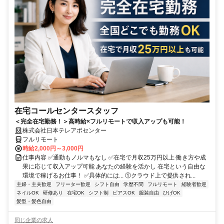
在宅コールセンタースタッフ
＜完全在宅勤務！＞高時給×フルリモートで収入アップも可能！
株式会社日本テレアポセンター
フルリモート
時給2,000円～3,000円
仕事内容 ✅通勤もノルマもなし ✅在宅で月収25万円以上 働き方や成
果に応じて収入アップ可能 あなたの経験を活かし 在宅という自由な
環境で稼げるお仕事！ ✅具体的には... ①クラウド上で提供され...
主婦・主夫歓迎
フリーター歓迎
シフト自由
学歴不問
フルリモート
経験者歓迎
ネイルOK
研修あり
在宅OK
シフト制
ピアスOK
服装自由
ひげOK
髪型・髪色自由
同じ企業の求人