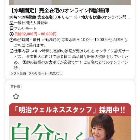
【水曜固定】完全在宅のオンライン問診医師
10時〜19時勤務/完全在宅(フルリモート)・地方も歓迎のオンライン問診
業務
一般社団法人博愛会
フルリモート
日給32,000円～80,000円
勤務時間・曜日: ✅勤務時間 毎週水曜日 10:00～19:00 ※他の曜日も
ご相談に乗れます。
仕事内容: スキマ時間に医師の診察が受けられる オンライン診療サー
ビス。 事業拡大に向けて患者様に 高品質な医療の提供をしていくた
め、 医師の皆様のお力添えが必要です！ ご自宅などでのオンライン
診...
シフト自由
フルリモート
残業なし
正社員