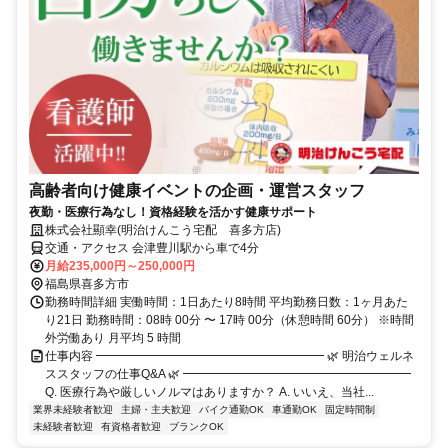
高齢者向け健康イベントの企画・運営スタッフ
夜勤・医療行為なし！資格経験を活かす健康サポート
株式会社顯幸(明治けんこう宅配 喜多方店)
交通・アクセス 会津豊川駅から車で4分
月給235,000円～250,000円
福島県喜多方市
勤務時間詳細 実働時間：1日あたり8時間 平均勤務日数：1ヶ月あた
り21日 勤務時間：08時 00分 〜 17時 00分（休憩時間 60分） ※時間
外労働あり 月平均 5 時間
仕事内容 ━━━━━━━━━━━━━━━━━━━ 🌿 明治ウェルネ
ススタッフの仕事Q&A 🌿 ━━━━━━━━━━━━━━━━━━━
Q. 医療行為や厳しいノルマはありますか？ A. いいえ、当社...
業界未経験者歓迎
主婦・主夫歓迎
バイク通勤OK
車通勤OK
固定時間制
未経験者歓迎
有資格者歓迎
ブランクOK