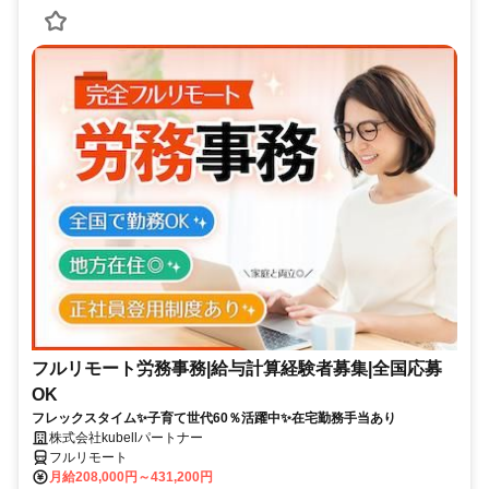
フルリモート労務事務|給与計算経験者募集|全国応募
OK
フレックスタイム✨子育て世代60％活躍中✨在宅勤務手当あり
株式会社kubellパートナー
フルリモート
月給208,000円～431,200円