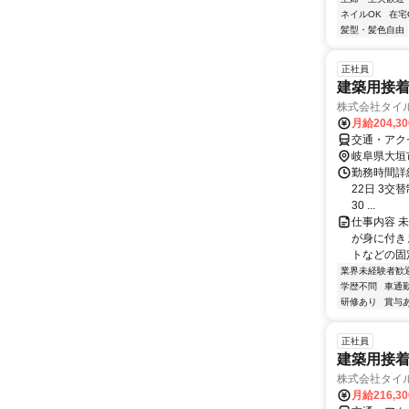
ネイルOK
在宅
髪型・髪色自由
正社員
建築用接
株式会社タイ
月給204,3
交通・アク
岐阜県大垣
勤務時間詳
22日 3交替
30 ...
仕事内容 
が身に付き
トなどの固
業界未経験者歓
学歴不問
車通勤
研修あり
賞与
正社員
建築用接
株式会社タイ
月給216,3