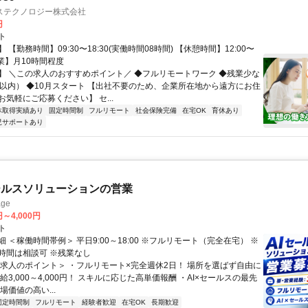
ステクノロジー株式会社
円
ト
 【勤務時間】09:30〜18:30(実働時間08時間) 【休憩時間】12:00〜
【残業】月10時間程度
】 ＼この求人のおすすめポイント／ ◆フルリモートワーク ◆残業少な
間以内） ◆10月スタート 【出社不要のため、企業所在地から遠方にお住
気軽にご応募ください】 セ...
休取得実績あり
固定時間制
フルリモート
社会保険完備
在宅OK
育休あり
児サポートあり
ールスソリューションの営業
ge
円～4,000円
ト
 ＜稼働時間帯例＞ 平日9:00～18:00 ※フルリモート（完全在宅） ※
時間は相談可 ※残業なし
＜求人のポイント＞ ・フルリモート×完全週休2日！ 場所を選ばず自由に
給3,000～4,000円！ スキルに応じた高単価報酬 ・AI×セールスの最先
場価値の高い...
固定時間制
フルリモート
経験者歓迎
在宅OK
長期歓迎