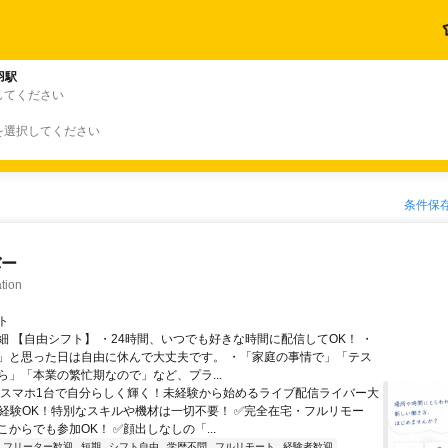
羽駅
してください
を選択してください
条件保
バー
tion
ト
細 【自由シフト】 ・24時間、いつでも好きな時間に配信してOK！ ・
」と思った日は自由に休んで大丈夫です。 ・「家庭の事情で」「テス
ら」「本業の繁忙期なので」など、プラ...
＼スマホ1台で自分らしく輝く！未経験から始めるライブ配信ライバー大
未経験OK！特別なスキルや機材は一切不要！ ✅完全在宅・フルリモー
からでも参加OK！ ✅顔出しなしの「...
フリーター歓迎
短期
シフト自由
学歴不問
フルリモート
経験者歓迎