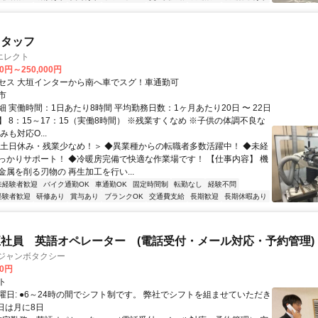
スタッフ
エレクト
00円～250,000円
セス 大垣インターから南へ車でスグ！車通勤可
市
 実働時間：1日あたり8時間 平均勤務日数：1ヶ月あたり20日 〜 22日
 8：15～17：15（実働8時間） ※残業すくなめ ※子供の体調不良な
みも対応O...
＜土日休み・残業少なめ！＞ ◆異業種からの転職者多数活躍中！ ◆未経
っかりサポート！ ◆冷暖房完備で快適な作業場です！ 【仕事内容】 機
属を削る刃物の 再生加工を行い...
未経験者歓迎
バイク通勤OK
車通勤OK
固定時間制
転勤なし
経験不問
経験者歓迎
研修あり
賞与あり
ブランクOK
交通費支給
長期歓迎
長期休暇あり
社員 英語オペレーター (電話受付・メール対応・予約管理)
港ジャンボタクシー
00円
ト
曜日: ●6～24時の間でシフト制です。 弊社でシフトを組ませていただき
日は月に8日