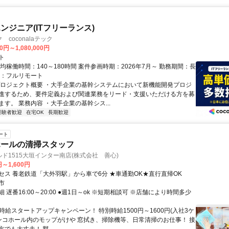
ンジニア(ITフリーランス)
coconalaテック
0円～1,080,000円
ト
均稼働時間：140～180時間 案件参画時期：2026年7月～ 勤務期間：長
態：フルリモート
プロジェクト概要 ・大手企業の基幹システムにおいて新機能開発プロジ
進するため、要件定義および関連業務をリード・支援いただける方を募
す。 業務内容 ・大手企業の基幹シス...
経験者歓迎
在宅OK
長期歓迎
ート
ホールの清掃スタッフ
ルド1515大垣インター南店(株式会社 善心)
円～1,600円
セス 養老鉄道「大外羽駅」から車で6分 ★車通勤OK★直行直帰OK
市
 遅番16:00～20:00 ●週1日～ok ※短期相談可 ※店舗により時間多少
時給スタートアップキャンペーン！ 特別時給1500円～1600円(入社3ケ
チンコホール内のモップがけや 窓拭き、掃除機等、日常清掃のお仕事！ 接