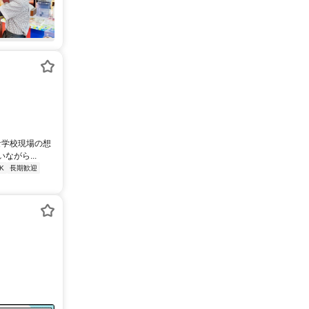
な学校現場の想
がら...
K
長期歓迎