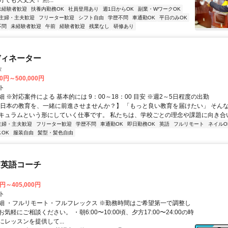
でも大丈夫！ 黙...
未経験者歓迎
扶養内勤務OK
社員登用あり
週1日からOK
副業・WワークOK
主婦・主夫歓迎
フリーター歓迎
シフト自由
学歴不問
車通勤OK
平日のみOK
不問
未経験者歓迎
午前
経験者歓迎
残業なし
研修あり
ディネーター
タ
00円～500,000円
ト
 ※対応案件による 基本的には 9：00～18：00 目安 ※週2～5日程度の出勤
【日本の教育を、一緒に前進させませんか？】 「もっと良い教育を届けたい」 そん
キュラムという形にしていく仕事です。 私たちは、学校ごとの理念や課題に向き合いな
主婦・主夫歓迎
フリーター歓迎
学歴不問
車通勤OK
即日勤務OK
英語
フルリモート
ネイルO
OK
服装自由
髪型・髪色自由
な英語コーチ
0円～405,000円
ト
細 ・フルリモート・フルフレックス ※勤務時間はご希望第一で調整し
気軽にご相談ください。 ・朝6:00〜10:00頃、夕方17:00〜24:00の時
レッスンを提供して...