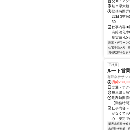
交通・アク
岐阜県大垣
勤務時間詳
22日 3交替
30 ...
仕事内容 
有給消化率
度実績 4.
副業・WワークO
住宅手当あり
資格取得手当あ
正社員
ルート営
有限会社サン
月給230,0
交通・アク
岐阜県大垣
勤務時間詳細
【勤務時間】
仕事内容 
がなくても
心・安定で働
業界未経験者歓
未経験者歓迎