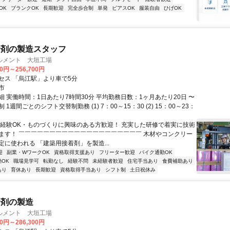
OK
ブランクOK
長期歓迎
完全歩合制
単発
ピアスOK
服装自由
ひげOK
着剤の製造スタッフ
ルメント 大垣工場
00円～256,700円
セス 「烏江駅」より車で5分
市
細 実働時間：1日あたり7時間30分 平均勤務日数：1ヶ月あたり20日 〜
制 1週間ごとのシフト交替制勤務 (1) 7：00～15：30 (2) 15：00～23：
未経験OK・ものづくりに興味のある方歓迎！ 充実した研修で着実に技術
ます！ ￣￣￣￣￣￣￣￣￣￣￣￣￣￣￣￣￣￣￣￣ 木材やコンクリー
定に使われる 「建築用接着剤」を製造...
迎
副業・WワークOK
資格取得支援あり
フリーター歓迎
バイク通勤OK
OK
職場見学可
転勤なし
経験不問
未経験者歓迎
住宅手当あり
食費補助あり
あり
育休あり
長期歓迎
資格取得手当あり
シフト制
土日祝休み
着剤の製造
ルメント 大垣工場
00円～286,300円