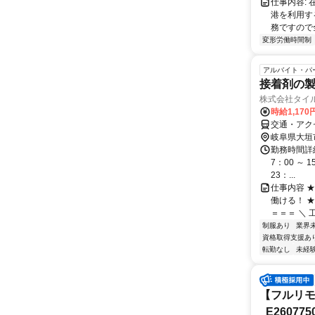
仕事内容:
港を利用す
務ですので全
変形労働時間制
アルバイト・パ
接着剤の
株式会社タイ
時給1,170
交通・アク
岐阜県大垣
勤務時間詳細
7：00 ～ 
23：...
仕事内容 
働ける！ 
＝＝＝ ＼ 
制服あり
業界
資格取得支援あ
転勤なし
未経
【フルリモ
_E260775