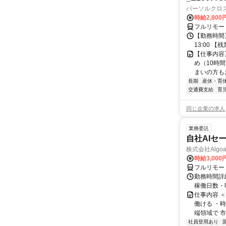
パーソルクロ
時給2,800
フルリモー
【勤務時間】
13:00 
【仕事内容
め（10時
まいの方もお
長期
産休・育
交通費支給
育
同じ企業の求人
業務委託
自社AIセ
株式会社Algoa
時給3,000
フルリモー
勤務時間詳細
稼働日数・
仕事内容 
働ける ・時
端領域で 市
社員登用あり