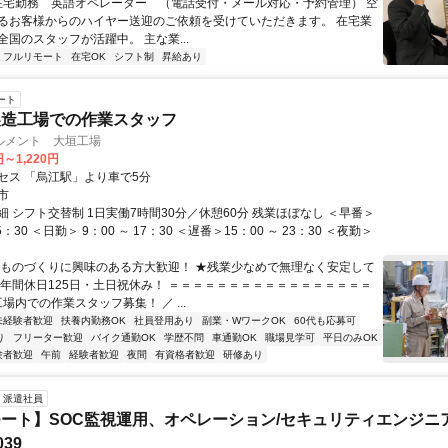
 在宅勤務 英語オペレーター （電話受付・メール対応・予約管理） 空
るお客様からのハイヤー送迎のご依頼を受けていただきます。 在宅業
国のスタッフが活躍中。 主な業...
フルリモート
在宅OK
シフト制
昇給あり
ート
製造工場での作業スタッフ
ルメント 大垣工場
円～1,220円
セス 「烏江駅」より車で5分
市
 シフト交替制 1日実働7時間30分／休憩60分 残業ほぼなし ＜早番＞
15：30 ＜日勤＞ 9：00 ～ 17：30 ＜遅番＞15：00 ～ 23：30 ＜夜勤＞
★ものづくりに興味のある方大歓迎！ ★残業少なめで無理なく安定して
★年間休日125日・土日祝休み！ ＝＝＝＝＝＝＝＝＝＝＝＝＝＝＝＝＝
工場内での作業スタッフ募集！ ／ ...
未経験者歓迎
扶養内勤務OK
社員登用あり
副業・WワークOK
60代も応募可
り
フリーター歓迎
バイク通勤OK
学歴不問
車通勤OK
職場見学可
平日のみOK
験者歓迎
午前
経験者歓迎
夜間
有資格者歓迎
研修あり
派遣社員
ート】SOC監視運用、オペレーション/セキュリティエンジニ
039