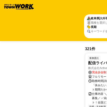
岐阜県
大外
職種を選択
長期
キーワード
321件
業務委託
配信ライ
株式会社Activa
完全歩合制
フルリモー
勤務時間詳
「休みたい
ト期間だか
仕事内容 
募集／ ✅
ト！全国どこ
主婦・主夫歓迎