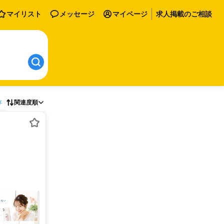
マイリスト
メッセージ
マイページ
求人掲載のご相談
存
関連度順