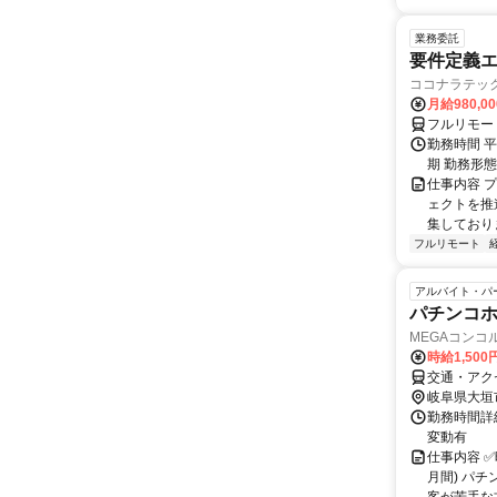
業務委託
要件定義エ
ココナラテック 
月給980,00
フルリモー
勤務時間 平
期 勤務形
仕事内容 
ェクトを推
集しておりま
フルリモート
アルバイト・パ
パチンコ
MEGAコンコ
時給1,500
交通・アク
岐阜県大垣
勤務時間詳細
変動有
仕事内容 ✅
月間) パ