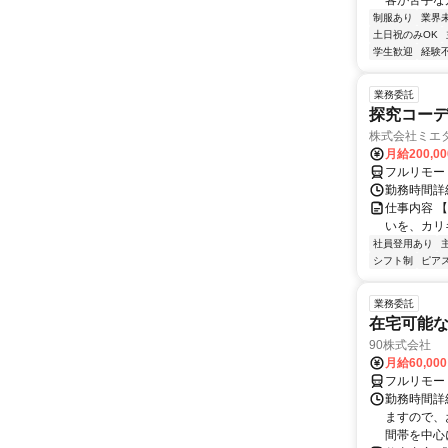
客が苦手な方
制服あり
業界
土日祝のみOK
学生歓迎
経験
業務委託
探究コー
株式会社ミエ
月給200,0
フルリモー
勤務時間詳細
仕事内容 
いを、カリ
社員登用あり
シフト制
ピアス
業務委託
在宅可能
90株式会社
月給60,00
フルリモー
勤務時間詳
ますので、お
間帯を中心に