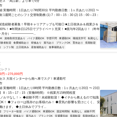
セス 「烏江駅」より車で5分
市
細 実働時間：1日あたり7時間30分 平均勤務日数：1ヶ月あたり20日 〜
制 1週間ごとのシフト交替制勤務 (1) 7：00～15：30 (2) 15：00～23：
■製造経験者募集！早期キャリアアップも可能◎ ■土日祝休み＆残業少＆
80%！ ■年間休日125日でプライベート充実！ ■賞与年2回あり！（昨年
5ヶ月分） ━━━━━━━...
K
資格取得支援あり
バイク通勤OK
学歴不問
車通勤OK
職場見学可
転勤なし
経験者歓迎
食費補助あり
研修あり
賞与あり
ブランクOK
育休あり
長期歓迎
り
シフト制
土日祝休み
昼食補助あり
食事補助あり
業
エレクト
00円～270,000円
セス 大垣インターから南へ車でスグ！車通勤可
市
 実働時間：1日あたり8時間 平均勤務日数：1ヶ月あたり20日 〜 23日
 8：15～17：15（実働8時間） ※残業月15時間程度
＜ノルマなし！＞ ◆経験不問！未経験歓迎！ ◆イチから教えるので知識
OK！ ◆フォローは既存のお客様のみ！ ◆景気の影響を受けにくく、 安
けます。 ◆土日休みでプライ...
迎
フリーター歓迎
バイク通勤OK
車通勤OK
固定時間制
転勤なし
経験不問
経験者歓迎
研修あり
賞与あり
ブランクOK
交通費支給
長期歓迎
長期休暇あり