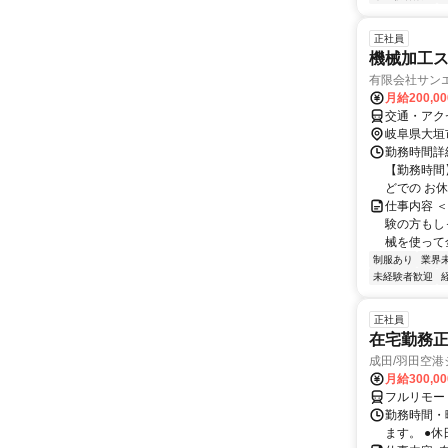
正社員
機械加工
有限会社サン
月給200,0
交通・アク
岐阜県大垣
勤務時間詳細
【勤務時間】
どでの お休
仕事内容 
験の方もし
械を使って金
制服あり
業界
未経験者歓迎
正社員
在宅勤務正
成田/羽田空
月給300,0
フルリモー
勤務時間・
ます。 ●休